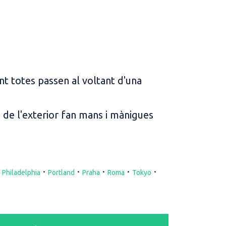
ent totes passen al voltant d'una
s de l'exterior fan mans i mànigues
·
·
·
·
·
·
Philadelphia
Portland
Praha
Roma
Tokyo