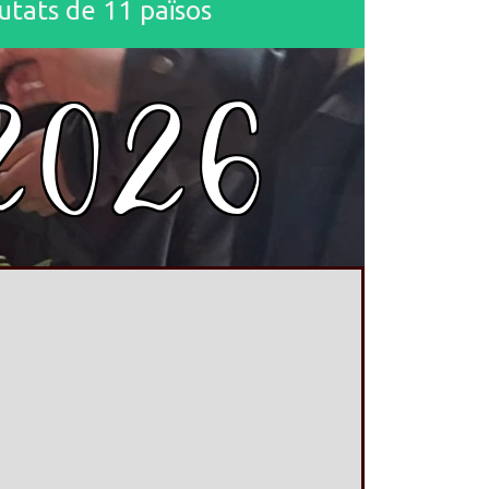
tats de 11 països
2026