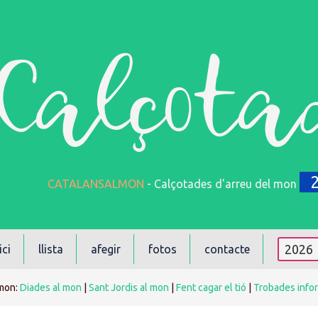
Calçota
CATALANSALMON
- Calçotades d'arreu del mon
ici
llista
afegir
fotos
contacte
mon:
Diades al mon
|
Sant Jordis al mon
|
Fent cagar el tió
|
Trobades info