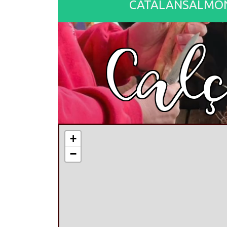
CATALANSALMON.co
Cal
+
−