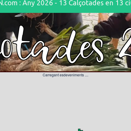
m : Any 2026 - 13 Calçotades en 13 ciu
çotades 
Carregant esdeveniments ....