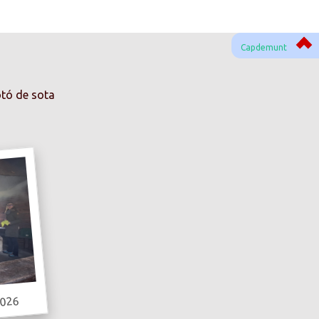
Capdemunt
otó de sota
2026