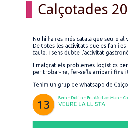
Calçotades 2
No hi ha res més català que seure al v
De totes les activitats que es fan i e
taula. I sens dubte l'activitat gastro
I malgrat els problemes logístics per
per trobar-ne, fer-se'ls arribar i fins i
Tenim un grup de whatsapp de Calçot
·
·
·
Bern
Dublin
Frankfurt am Main
Gr
13
VEURE LA LLISTA