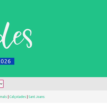
des
2026
rmals
|
Calçotades
|
Sant Joans