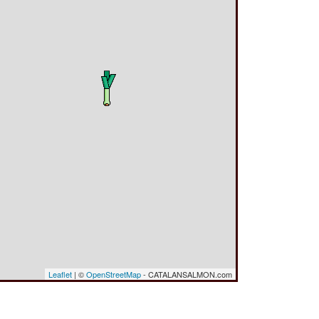
Leaflet
| ©
OpenStreetMap
- CATALANSALMON.com