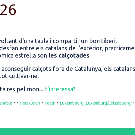
026
oltant d'una taula i compartir un bon tiberi.
s desfan entre els catalans de l'exterior, practicam
nòmica estrella son
les calçotades
 aconseguir calçots fora de Catalunya, els catalan
 tot cultivar-ne!
aires pel mon...
t'interessa?
·
·
·
·
enoble
Herakleion
Koeln
Luxembourg [Luxemburg/Lëtzebuerg]