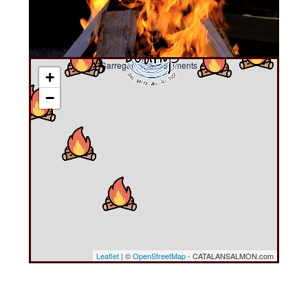
Carregant esdeveniments ....
+
−
Leaflet
| ©
OpenStreetMap
- CATALANSALMON.com