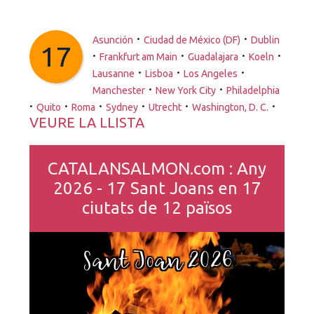
·
·
Asunción
Ciudad de México (DF)
Dublin
17
·
·
·
·
Frankfurt am Main
Guadalajara
Koeln
·
·
·
Lausanne
Lisboa
Los Angeles
·
·
Manchester
New York City
Philadelphia
·
·
·
·
·
·
Quito
Roma
Sydney
Utrecht
Washington, D. C.
VEURE LA LLISTA
CATALANSALMON.com : Any
2026 - 17 Sant Joans en 17
ciutats de 12 països
Sant Joan 2026