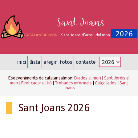
Sant Joans
2026
CATALANSALMON
- Sant Joans d'arreu del mon
inici
llista
afegir
fotos
contacte
Esdeveniments de catalansalmon:
Diades al mon
|
Sant Jordis al
mon
|
Fent cagar el tió
|
Trobades informals
|
Calçotades
|
Sant
Joans
Sant Joans 2026