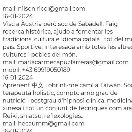
mail:
nilson.ricci@gmail.com
16-01-2024
Visc a Àustria però soc de Sabadell. Faig
recerca històrica, ajudo a fomentar les
tradicions, cultura e idioma català , tot del 
paí­s. Sportive, interesada amb totes les altre
cultures i pobles del món.
mail:
mariacarmecapuzfarreras@gmail.com
mobil: +43 69919050189
16-01-2024
Aprenent 中文 i obrint-me camí­ a Taiwán. Só
terapeuta holistic, compto amb grau de
nutrició i postgrau d'hipnosi clí­nica, medicin
xinesa i tot un conjunt de tècniques com ara
Reiki, shiatsu, reflexologies...
mail:
hecaumm@gmail.com
16-01-2024