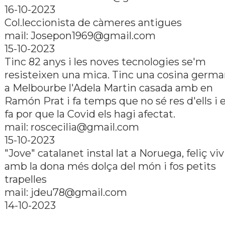
16-10-2023
Col.leccionista de càmeres antigues
mail:
Josepon1969@gmail.com
15-10-2023
Tinc 82 anys i les noves tecnologies se'm
resisteixen una mica. Tinc una cosina germ
a Melbourbe l'Adela Martin casada amb en
Ramón Prat i fa temps que no sé res d'ells i 
fa por que la Covid els hagi afectat.
mail:
roscecilia@gmail.com
15-10-2023
"Jove" catalanet instal lat a Noruega, feliç viv
amb la dona més dolça del món i fos petits
trapelles
mail:
jdeu78@gmail.com
14-10-2023