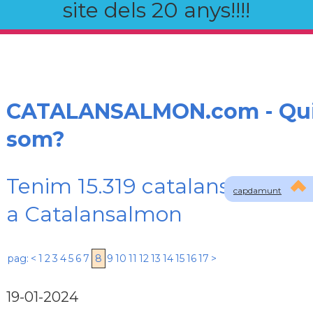
site dels 20 anys!!!!
CATALANSALMON.com - Qu
som?
Tenim 15.319 catalans registra
capdamunt
a Catalansalmon
pag:
<
1
2
3
4
5
6
7
8
9
10
11
12
13
14
15
16
17
>
19-01-2024