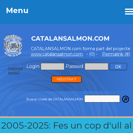
Menu
Menu
CATALANSALMON.COM
CATALANSALMON.com forma part del projecte
www.catalansalmon.com
- (0) -
Permalink (#)
Login
Passwd
Password
perdut?
REGISTRA'T
Buscar ciutat de CATALANSALMON:
2005-2025: Fes un cop d'ull al