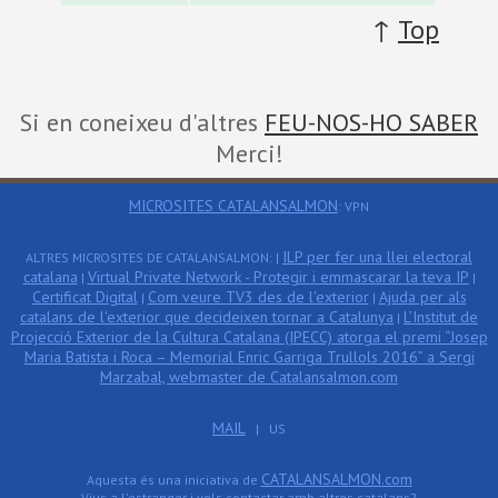
↑
Top
Si en coneixeu d'altres
FEU-NOS-HO SABER
Merci!
MICROSITES CATALANSALMON
: VPN
ILP per fer una llei electoral
ALTRES MICROSITES DE CATALANSALMON: |
catalana
Virtual Private Network - Protegir i emmascarar la teva IP
|
|
Certificat Digital
Com veure TV3 des de l'exterior
Ajuda per als
|
|
catalans de l'exterior que decideixen tornar a Catalunya
L’Institut de
|
Projecció Exterior de la Cultura Catalana (IPECC) atorga el premi “Josep
Maria Batista i Roca – Memorial Enric Garriga Trullols 2016” a Sergi
Marzabal, webmaster de Catalansalmon.com
MAIL
| US
CATALANSALMON.com
Aquesta és una iniciativa de
Vius a l'estranger i vols contactar amb altres catalans?