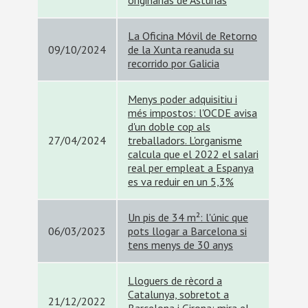
originarias de Asturias
La Oficina Móvil de Retorno
09/10/2024
de la Xunta reanuda su
recorrido por Galicia
Menys poder adquisitiu i
més impostos: l'OCDE avisa
d'un doble cop als
27/04/2024
treballadors. L'organisme
calcula que el 2022 el salari
real per empleat a Espanya
es va reduir en un 5,3%
Un pis de 34 m²: l'únic que
06/03/2023
pots llogar a Barcelona si
tens menys de 30 anys
Lloguers de rècord a
Catalunya, sobretot a
21/12/2022