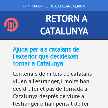
>>
MICROSITES
DE CATALANSALMON
RETORN A
CATALUNYA
Ajuda per als catalans de
l'exterior que decideixen
tornar a Catalunya
Centenars de milers de catalans
viuen a l'estranger, i molts han
decidit fer el pas de tornada a
Catalunya després de viure a
l'estranger o han pensat de fer-