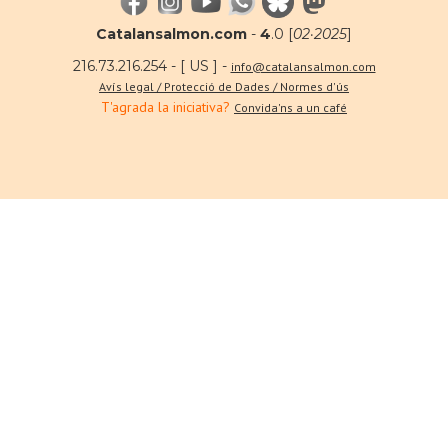
Catalansalmon.com
-
4
.0 [
02·2025
]
216.73.216.254 - [ US ] -
info@catalansalmon.com
Avís legal / Protecció de Dades / Normes d'ús
T'agrada la iniciativa?
Convida'ns a un café