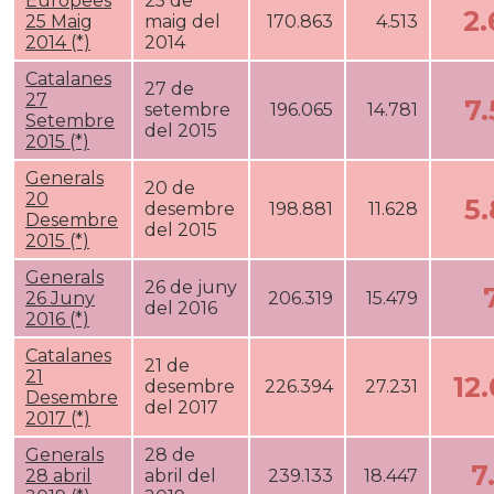
Europees
25 de
2
25 Maig
maig del
170.863
4.513
2014 (*)
2014
Catalanes
27 de
27
7
setembre
196.065
14.781
Setembre
del 2015
2015 (*)
Generals
20 de
20
5
desembre
198.881
11.628
Desembre
del 2015
2015 (*)
Generals
26 de juny
26 Juny
206.319
15.479
del 2016
2016 (*)
Catalanes
21 de
21
12
desembre
226.394
27.231
Desembre
del 2017
2017 (*)
Generals
28 de
7
28 abril
abril del
239.133
18.447