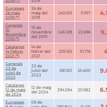
2019 (*)
2019
Europees
26 de
4
26 maig
maig del
240.501
11.917
2019 (*)
2019
Generals
10 de
10
9
novembre
245.128
22.696
Novembre
del 2019
2019 (*)
Catalanes
14 de
14 Febrer
febrer del
255.163
10.716
2021 (*)
2021
Generals
23 de
23 de
9
juliol del
281.551
25.400
juliol de
2023
2023
Catalanes
12 de maig
6
12 de maig
294.594
20.582
del 2024
de 2024
Europees
09 de
3
9 de juny
juny del
290.844
11.401