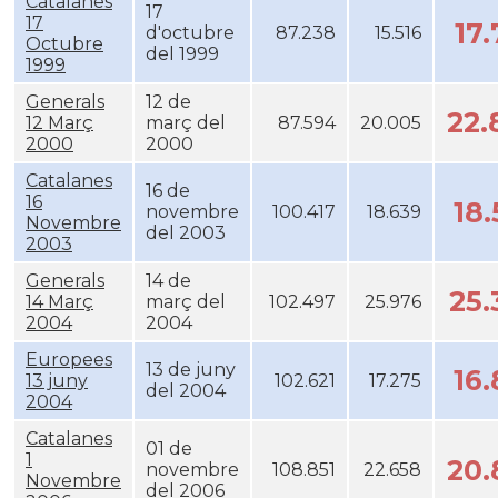
Catalanes
17
17
17
d'octubre
87.238
15.516
Octubre
del 1999
1999
Generals
12 de
22
12 Març
març del
87.594
20.005
2000
2000
Catalanes
16 de
16
18
novembre
100.417
18.639
Novembre
del 2003
2003
Generals
14 de
25
14 Març
març del
102.497
25.976
2004
2004
Europees
13 de juny
16
13 juny
102.621
17.275
del 2004
2004
Catalanes
01 de
1
20
novembre
108.851
22.658
Novembre
del 2006