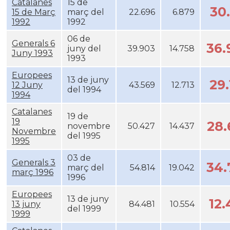
Catalanes
15 de
30
15 de Març
març del
22.696
6.879
1992
1992
06 de
Generals 6
36
juny del
39.903
14.758
Juny 1993
1993
Europees
13 de juny
29
12 Juny
43.569
12.713
del 1994
1994
Catalanes
19 de
19
28
novembre
50.427
14.437
Novembre
del 1995
1995
03 de
Generals 3
34
març del
54.814
19.042
març 1996
1996
Europees
13 de juny
12
13 juny
84.481
10.554
del 1999
1999