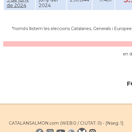
de 2024
2024
*només llistem les eleccions Catalanes, Generals i Europee
en d
F
CATALANSALMON.com (WEB:0 / CIUTAT: 0) -
[Nseg: 1]