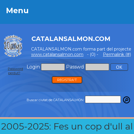
Menu
Menu
CATALANSALMON.COM
CATALANSALMON.com forma part del projecte
www.catalansalmon.com
- (0) -
Permalink (#)
Login
Passwd
Password
perdut?
REGISTRA'T
Buscar ciutat de CATALANSALMON:
2005-2025: Fes un cop d'ull al