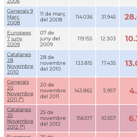
2006
Generals 9
11 de març
28
Març
114.036
31.945
del 2008
2008
Europees
07 de
10
7 juny
juny del
119.155
12.303
2009
2009
Catalanes
28 de
28
13
novembre
133.815
17.435
Novembre
del 2010
2010
Generals
20 de
20
4
novembre
143.862
5.957
Novembre
del 2011
2011 (*)
Catalanes
25 de
25
6
novembre
156.517
10.557
Novembre
del 2012
2012 (*)