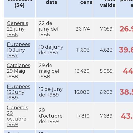
data
cens
(34)
valids
e
Generals
22 de
26
22 juny
juny del
26.174
7.059
1986
1986
Europees
10 de juny
39
10 Juny
11.603
4.623
del 1987
1987
Catalanes
29 de
44
29 Maig
maig del
13.420
5.985
1988
1988
Europees
15 de juny
38
15 Juny
16.080
6.202
del 1989
1989
Generals
29
29
43
d'octubre
17.810
7.689
octubre
del 1989
1989