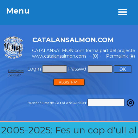
Menu
Menu
CATALANSALMON.COM
CATALANSALMON.com forma part del projecte
www.catalansalmon.com
- (0) -
Permalink (#)
Login
Passwd
Password
perdut?
REGISTRA'T
Buscar ciutat de CATALANSALMON:
2005-2025: Fes un cop d'ull al