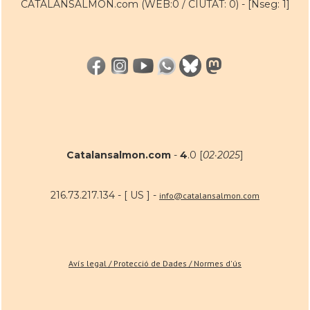
CATALANSALMON.com (WEB:0 / CIUTAT: 0) -
[Nseg: 1]
Catalansalmon.com
-
4
.0 [
02·2025
]
216.73.217.134 - [ US ] -
info@catalansalmon.com
Avís legal / Protecció de Dades / Normes d'ús