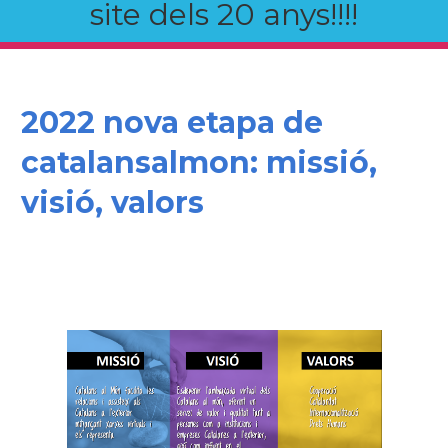
site dels 20 anys!!!!
2022 nova etapa de
catalansalmon: missió,
visió, valors