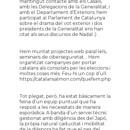
mantingut contacte amb els Casals,
amb les Delegacions de la Generalitat, i
amb el Departament d’Exteriors; hem
participat al Parlament de Catalunya
sobre el drama del vot exterior i dos
presidents de la Generalitat ens han
citat als seus discursos de Nadal ;)
Hem muntat projectes web paral·lels,
seminaris de ciberseguretat… Hem
organitzat campanyes per portar
catalans als consolats per les eleccions i
moltes coses més. Feu-hi un cop d’ull:
https://catalansalmon.com/quefem.php
Tot plegat, però, ha estat bàsicament la
feina d’un equip puntual que ha
respost a les necessitats de manera
esporàdica. A banda d’un servei tècnic
gestionat amb diligència des del Japó,
la pròpia natural caducitat i mobilitat
de la diàspora ha fet que el pes del