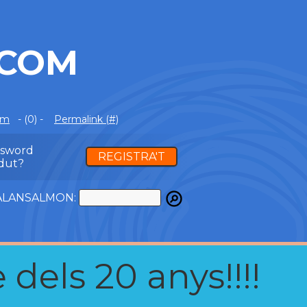
.COM
om
- (0) -
Permalink (#)
ssword
REGISTRA'T
dut?
ATALANSALMON:
 dels 20 anys!!!!