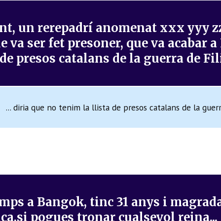
nt, un rerepadrí anomenat xxx yyy z
que va ser fet presoner, que va acabar
 de presos catalans de la guerra de Fi
... diria que no tenim la llista de presos catalans de la guerr
emps a Bangok, tinc 31 anys i magrad
ica,si pogues tronar cualsevol reina..