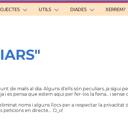
ROJECTES
UTILS
DIADES
XERREM?
IARS"
de mails al dia. Alguns d'ells són peculiars, ja sigui p
 i es pensa que estem aqui per fer-los la feina... i sense
liminat noms i alguns llocs per a respectar la privacitat 
eticions en directe.... O_o!