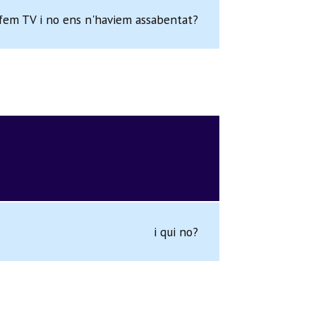
 fem TV i no ens n'haviem assabentat?
i qui no?