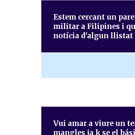
Estem cercant un pare
militar a Filipines i 
notícia d'algun llistat
Vui amar a viure un t
mangles ja k se el bás