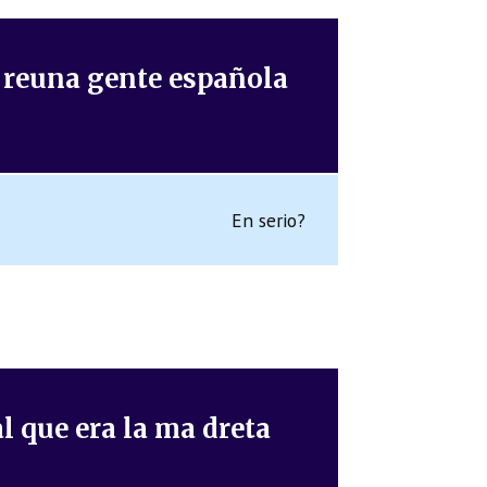
e reuna gente española
En serio?
l que era la ma dreta