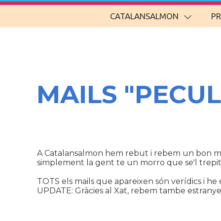
CATALANSALMON
P
MAILS "PECUL
A Catalansalmon hem rebut i rebem un bon munt 
simplement la gent te un morro que se'l trepitja
TOTS els mails que apareixen són verídics i he e
UPDATE: Gràcies al Xat, rebem tambe estranyes p