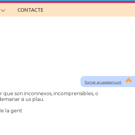
CONTACTE
Tornar al capdamunt
er que son inconnexos, incomprensibles, o
 demanar si us plau.
de la gent