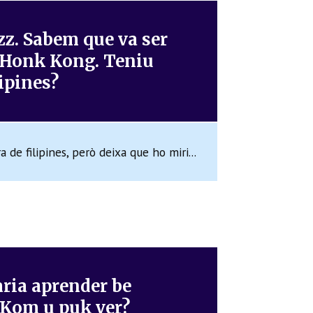
zz. Sabem que va ser
 a Honk Kong. Teniu
lipines?
a de filipines, però deixa que ho miri...
aria aprender be
. Kom u puk ver?