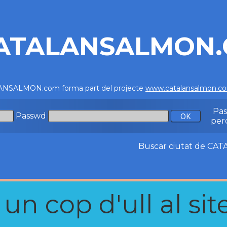
ATALANSALMON
NSALMON.com forma part del projecte
www.catalansalmon.c
Pa
Passwd
per
Buscar ciutat de C
n cop d'ull al site