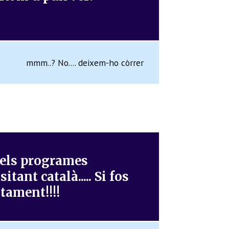
mmm..? No.... deixem-ho còrrer
 pels programes
tant català..... Si fos
ntament!!!!