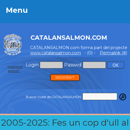
Menu
Menu
CATALANSALMON.COM
CATALANSALMON.com forma part del projecte
www.catalansalmon.com
- (0) -
Permalink (#)
Login
Passwd
Password
perdut?
REGISTRA'T
Buscar ciutat de CATALANSALMON:
2005-2025: Fes un cop d'ull al