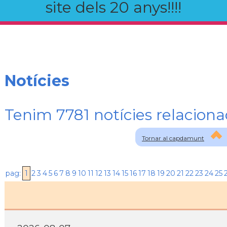
site dels 20 anys!!!!
Notícies
Tenim 7781 notícies relaci
Tornar al capdamunt
pag:
1
2
3
4
5
6
7
8
9
10
11
12
13
14
15
16
17
18
19
20
21
22
23
24
25