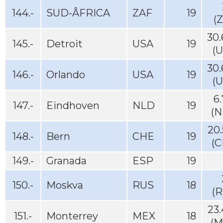
144.-
SUD-ÂFRICA
ZAF
19
(
30
145.-
Detroit
USA
19
(
30
146.-
Orlando
USA
19
(
6
147.-
Eindhoven
NLD
19
(N
20
148.-
Bern
CHE
19
(C
149.-
Granada
ESP
19
150.-
Moskva
RUS
18
(R
23
151.-
Monterrey
MEX
18
(M