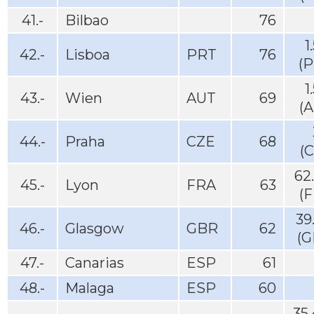
41.-
Bilbao
76
1
42.-
Lisboa
PRT
76
(P
1
43.-
Wien
AUT
69
(
44.-
Praha
CZE
68
(
62
45.-
Lyon
FRA
63
(
39
46.-
Glasgow
GBR
62
(G
47.-
Canarias
ESP
61
48.-
Malaga
ESP
60
35