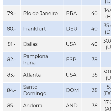
(D
14
79.-
Rio de Janeiro
BRA
40
(B
35
80.-
Frankfurt
DEU
40
(D
30
81.-
Dallas
USA
40
(
Pamplona
82.-
ESP
39
Iruña
30
83.-
Atlanta
USA
38
(
Santo
5
84.-
DOM
38
Domingo
(D
17
85.-
Andorra
AND
38
(A