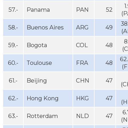
1
57.-
Panama
PAN
52
(P
38
58.-
Buenos Aires
ARG
49
(A
8
59.-
Bogota
COL
48
(
62
60.-
Toulouse
FRA
48
(
61.-
Beijing
CHN
47
(C
62.-
Hong Kong
HKG
47
(H
6
63.-
Rotterdam
NLD
47
(N