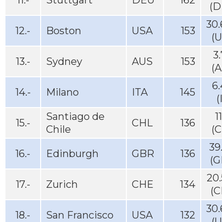
11.-
Stuttgart
DEU
162
(D
30
12.-
Boston
USA
153
(
3
13.-
Sydney
AUS
153
(
6
14.-
Milano
ITA
145
(
Santiago de
1
15.-
CHL
136
Chile
(
39
16.-
Edinburgh
GBR
136
(G
20
17.-
Zurich
CHE
134
(C
30
18.-
San Francisco
USA
132
(