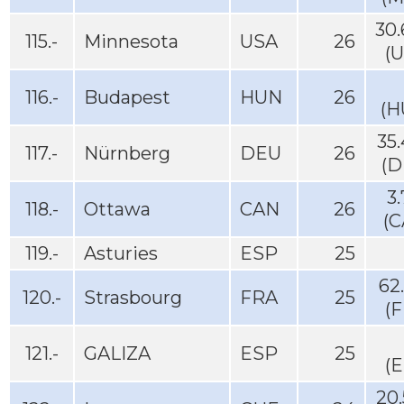
30
115.-
Minnesota
USA
26
(
116.-
Budapest
HUN
26
(H
35
117.-
Nürnberg
DEU
26
(D
3
118.-
Ottawa
CAN
26
(C
119.-
Asturies
ESP
25
62
120.-
Strasbourg
FRA
25
(
121.-
GALIZA
ESP
25
(
20