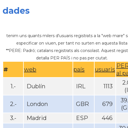
dades
tenim uns quants milers d'usuaris registrats a la "web mare" 
especificar on viuen, per tant no surten en aquesta llista
**PERE: Padró; catalans registrats als consolast. Aquest regist
detalla PER PAÍS i no pas per ciutat.
PER
#
web
país
usuaris
al p
2
1.-
Dublín
IRL
1113
(
39
2.-
London
GBR
679
(G
3.-
Madrid
ESP
446