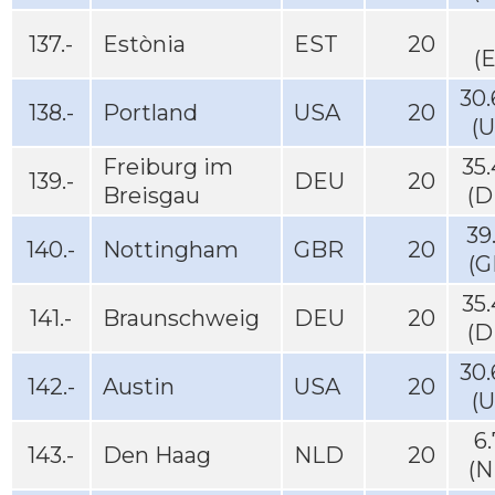
137.-
Estònia
EST
20
(
30
138.-
Portland
USA
20
(
Freiburg im
35
139.-
DEU
20
Breisgau
(D
39
140.-
Nottingham
GBR
20
(G
35
141.-
Braunschweig
DEU
20
(D
30
142.-
Austin
USA
20
(
6
143.-
Den Haag
NLD
20
(N