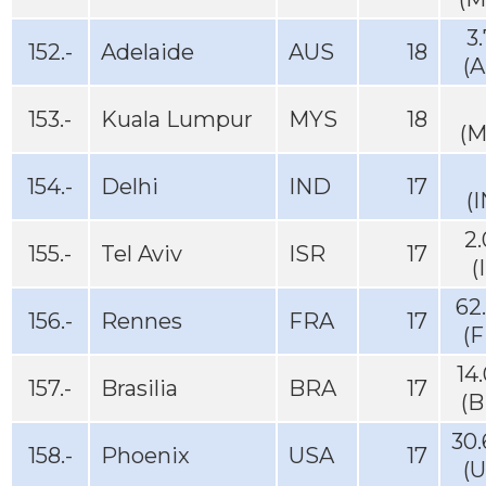
3
152.-
Adelaide
AUS
18
(
153.-
Kuala Lumpur
MYS
18
(M
154.-
Delhi
IND
17
(
2
155.-
Tel Aviv
ISR
17
(
62
156.-
Rennes
FRA
17
(
14
157.-
Brasilia
BRA
17
(B
30
158.-
Phoenix
USA
17
(