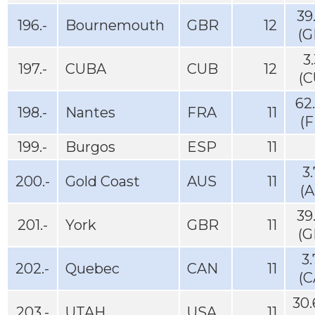
39
196.-
Bournemouth
GBR
12
(G
3
197.-
CUBA
CUB
12
(C
62
198.-
Nantes
FRA
11
(
199.-
Burgos
ESP
11
3
200.-
Gold Coast
AUS
11
(
39
201.-
York
GBR
11
(G
3
202.-
Quebec
CAN
11
(C
30
203.-
UTAH
USA
11