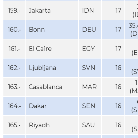
159.-
Jakarta
IDN
17
(
35
160.-
Bonn
DEU
17
(D
161.-
El Caire
EGY
17
(
162.-
Ljubljana
SVN
16
(S
1
163.-
Casablanca
MAR
16
(M
164.-
Dakar
SEN
16
(S
165.-
Riyadh
SAU
16
(