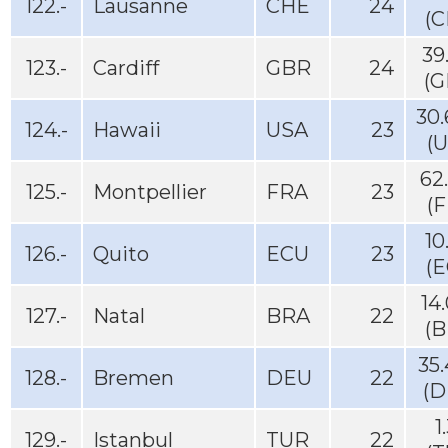
122.-
Lausanne
CHE
24
(C
39
123.-
Cardiff
GBR
24
(G
30
124.-
Hawaii
USA
23
(
62
125.-
Montpellier
FRA
23
(
10
126.-
Quito
ECU
23
(E
14
127.-
Natal
BRA
22
(B
35
128.-
Bremen
DEU
22
(D
1
129.-
Istanbul
TUR
22