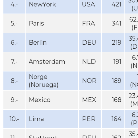
30
4.-
NewYork
USA
421
(
62
5.-
Paris
FRA
341
(
35
6.-
Berlin
DEU
219
(D
6
7.-
Amsterdam
NLD
191
(N
Norge
8.-
NOR
189
(Noruega)
(N
23
9.-
Mexico
MEX
168
(M
6
10.-
Lima
PER
164
(P
35