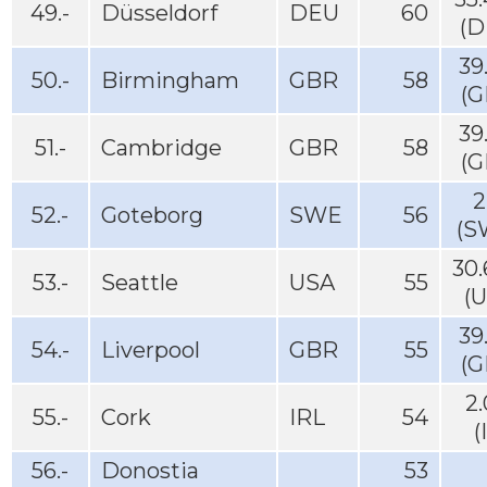
49.-
Düsseldorf
DEU
60
(D
39
50.-
Birmingham
GBR
58
(G
39
51.-
Cambridge
GBR
58
(G
2
52.-
Goteborg
SWE
56
(S
30
53.-
Seattle
USA
55
(
39
54.-
Liverpool
GBR
55
(G
2
55.-
Cork
IRL
54
(
56.-
Donostia
53