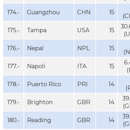
174.-
Guangzhou
CHN
15
(C
30
175.-
Tampa
USA
15
(
176.-
Nepal
NPL
15
(N
6
177.-
Napoli
ITA
15
(
178.-
Puerto Rico
PRI
14
(
39
179.-
Brighton
GBR
14
(G
39
180.-
Reading
GBR
14
(G