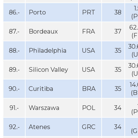
1
86.-
Porto
PRT
38
(P
62
87.-
Bordeaux
FRA
37
(
30
88.-
Philadelphia
USA
35
(
30
89.-
Silicon Valley
USA
35
(
14
90.-
Curitiba
BRA
35
(B
91.-
Warszawa
POL
34
(P
92.-
Atenes
GRC
34
(G