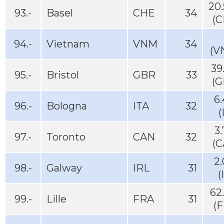
20
93.-
Basel
CHE
34
(C
94.-
Vietnam
VNM
34
(V
39
95.-
Bristol
GBR
33
(G
6
96.-
Bologna
ITA
32
(
3
97.-
Toronto
CAN
32
(C
2
98.-
Galway
IRL
31
(
62
99.-
Lille
FRA
31
(