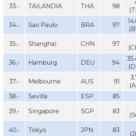
33.-
TAILANDIA
THA
98
(T
14
34.-
Sao Paulo
BRA
97
(B
35.-
Shanghai
CHN
97
(C
35
36.-
Hamburg
DEU
94
(D
3
37.-
Melbourne
AUS
91
(
38.-
Sevilla
ESP
85
39.-
Singapore
SGP
83
(S
40.-
Tokyo
JPN
83
(