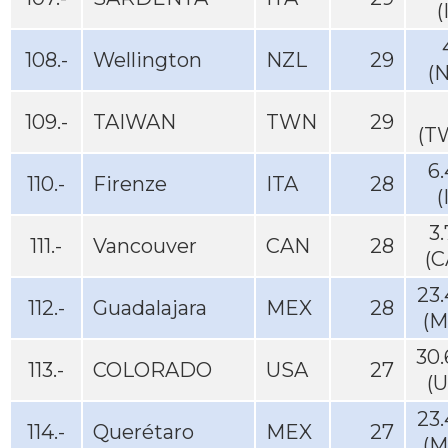
(
108.-
Wellington
NZL
29
(
109.-
TAIWAN
TWN
29
(T
6
110.-
Firenze
ITA
28
(
3
111.-
Vancouver
CAN
28
(C
23
112.-
Guadalajara
MEX
28
(M
30
113.-
COLORADO
USA
27
(
23
114.-
Querétaro
MEX
27
(M