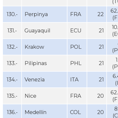
(T
62
130.-
Perpinya
FRA
22
(
10
131.-
Guayaquil
ECU
21
(E
132.-
Krakow
POL
21
(P
1
133.-
Pilipinas
PHL
21
(P
6
134.-
Venezia
ITA
21
(
62
135.-
Nice
FRA
20
(
8
136.-
Medellín
COL
20
(