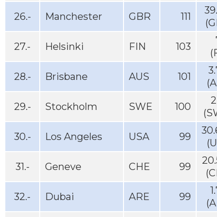
39
26.-
Manchester
GBR
111
(G
27.-
Helsinki
FIN
103
(
3
28.-
Brisbane
AUS
101
(
2
29.-
Stockholm
SWE
100
(S
30
30.-
Los Angeles
USA
99
(
20
31.-
Geneve
CHE
99
(C
1
32.-
Dubai
ARE
99
(A