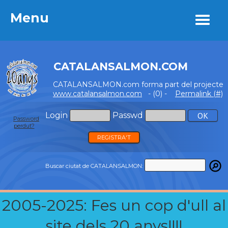
Menu
Menu
CATALANSALMON.COM
CATALANSALMON.com forma part del projecte
www.catalansalmon.com
- (0) -
Permalink (#)
Login
Passwd
Password
perdut?
REGISTRA'T
Buscar ciutat de CATALANSALMON:
2005-2025: Fes un cop d'ull al
site dels 20 anys!!!!