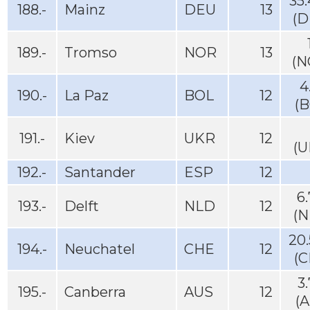
35
188.-
Mainz
DEU
13
(D
189.-
Tromso
NOR
13
(N
4
190.-
La Paz
BOL
12
(B
191.-
Kiev
UKR
12
(U
192.-
Santander
ESP
12
6
193.-
Delft
NLD
12
(N
20
194.-
Neuchatel
CHE
12
(C
3
195.-
Canberra
AUS
12
(