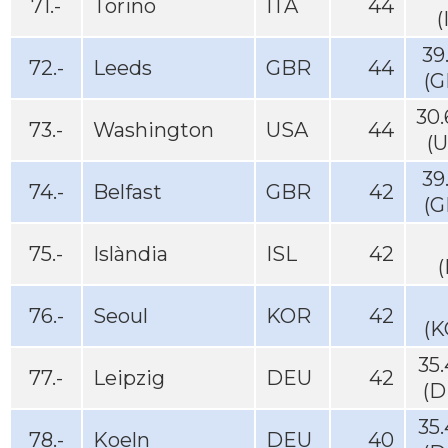
71.-
Torino
ITA
44
(
39
72.-
Leeds
GBR
44
(G
30
73.-
Washington
USA
44
(
39
74.-
Belfast
GBR
42
(G
75.-
Islàndia
ISL
42
(
76.-
Seoul
KOR
42
(K
35
77.-
Leipzig
DEU
42
(D
35
78.-
Koeln
DEU
40