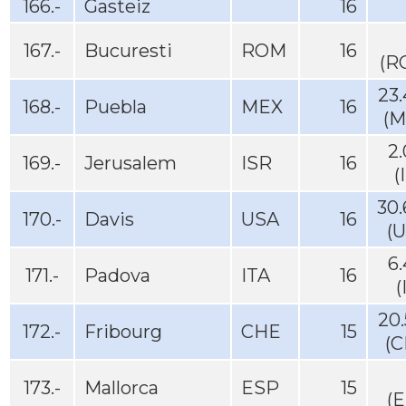
166.-
Gasteiz
16
167.-
Bucuresti
ROM
16
(R
23
168.-
Puebla
MEX
16
(M
2
169.-
Jerusalem
ISR
16
(
30
170.-
Davis
USA
16
(
6
171.-
Padova
ITA
16
(
20
172.-
Fribourg
CHE
15
(C
173.-
Mallorca
ESP
15
(