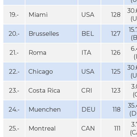
30
19.-
Miami
USA
128
(
15
20.-
Brusselles
BEL
127
(
6
21.-
Roma
ITA
126
(
30
22.-
Chicago
USA
125
(
3
23.-
Costa Rica
CRI
123
(
35
24.-
Muenchen
DEU
118
(D
3
25.-
Montreal
CAN
111
(C