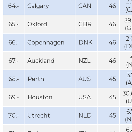
3
64.-
Calgary
CAN
46
(C
39
65.-
Oxford
GBR
46
(G
2
66.-
Copenhagen
DNK
46
(D
67.-
Auckland
NZL
46
(
3
68.-
Perth
AUS
45
(
30
69.-
Houston
USA
45
(
6
70.-
Utrecht
NLD
45
(N
6