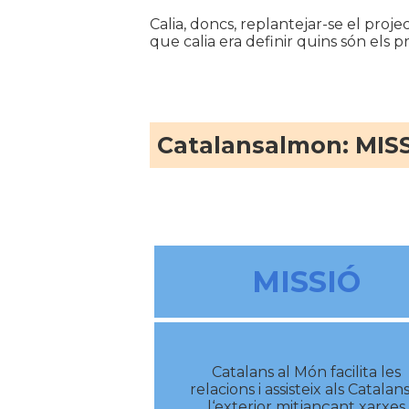
Calia, doncs, replantejar-se el projec
que calia era definir quins són els
Catalansalmon: MISS
MISSIÓ
Catalans al Món facilita les
relacions i assisteix als Catalans
l‘exterior mitjançant xarxes