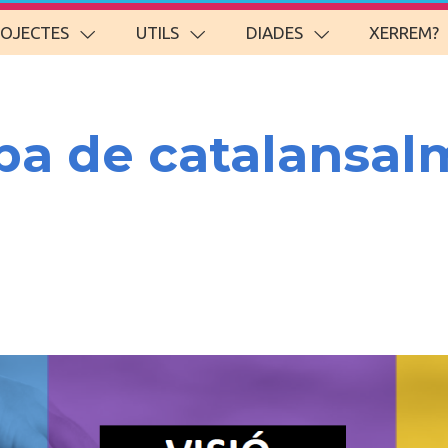
ROJECTES
UTILS
DIADES
XERREM?
pa de catalansal