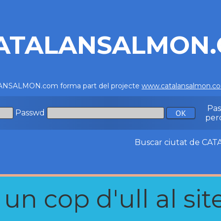
ATALANSALMON
NSALMON.com forma part del projecte
www.catalansalmon.c
Pa
Passwd
per
Buscar ciutat de C
n cop d'ull al site