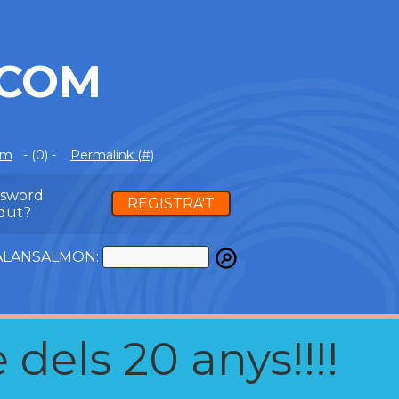
.COM
om
- (0) -
Permalink (#)
ssword
REGISTRA'T
dut?
ATALANSALMON:
 dels 20 anys!!!!