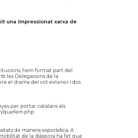
it una impressionat xarxa de
titucions, hem format part del
mb les Delegacions de la
e el drama del vot exterior i dos
es per portar catalans als
com/quefem.php
ssitats de manera esporàdica. A
mobilitat de la diàspora ha fet que