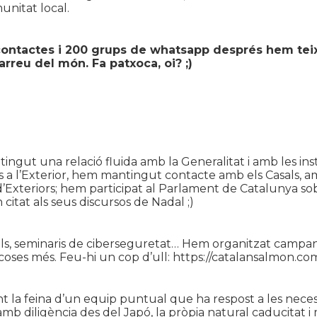
unitat local.
 contactes i 200 grups de whatsapp després hem teix
arreu del món. Fa patxoca, oi? ;)
gut una relació fluida amb la Generalitat i amb les ins
 a l’Exterior, hem mantingut contacte amb els Casals, a
’Exteriors; hem participat al Parlament de Catalunya sobr
citat als seus discursos de Nadal ;)
s, seminaris de ciberseguretat… Hem organitzat campany
s coses més. Feu-hi un cop d’ull: https://catalansalmon.
nt la feina d’un equip puntual que ha respost a les nece
mb diligència des del Japó, la pròpia natural caducitat i 