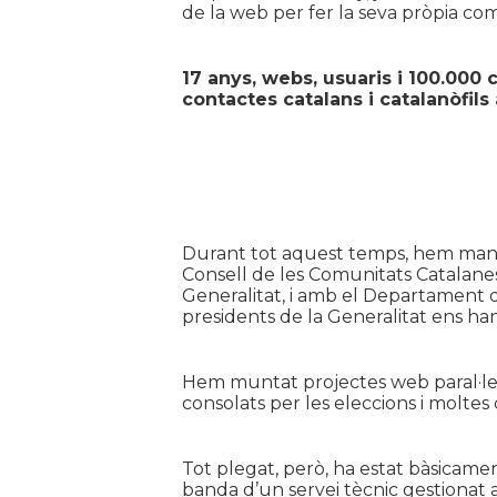
de la web per fer la seva pròpia com
17 anys,
webs,
usuaris i 100.000
contactes catalans i catalanòfils 
Durant tot aquest temps, hem mantin
Consell de les Comunitats Catalanes
Generalitat, i amb el Departament d
presidents de la Generalitat ens han 
Hem muntat projectes web paral·lel
consolats per les eleccions i molte
Tot plegat, però, ha estat bàsicame
banda d’un servei tècnic gestionat a