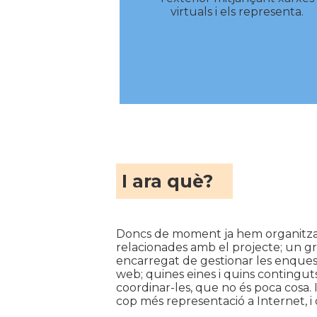
virtuals i els representa.
I ara què?
Doncs de moment ja hem organitzat 
relacionades amb el projecte; un gru
encarregat de gestionar les enquest
web; quines eines i quins continguts
coordinar-les, que no és poca cosa. I
cop més representació a Internet, i