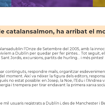
e catalansalmon, ha arribat el m
lansadublin l’Onze de Setembre del 2005, amb la innoc
vivíem a Dublín per quedar per fer pintes… Tot seguit, e
Sant Jordis, excursions, partits de hurling… i més pintes!
ionar continguts, respondre mails, organitzar esdevenimen
del moment. Així va néixer la figura dels editors, respons
ués no estat possible: en Josep, la Noe, l’Edu i l’Andrea 
rgia i trempera per tirar endavant la primera xarxa soci
 mil usuaris registrats a Dublín i, des de Manchester i 