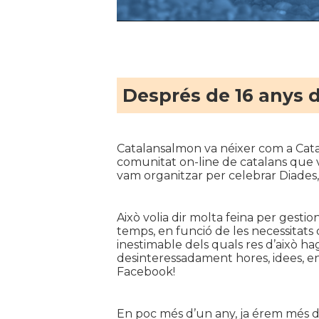
Després de 16 anys d
Catalansalmon va néixer com a Cata
comunitat on-line de catalans que 
vam organitzar per celebrar Diades, 
Això volia dir molta feina per gest
temps, en funció de les necessitats 
inestimable dels quals res d’això hag
desinteressadament hores, idees, ene
Facebook!
En poc més d’un any, ja érem més de