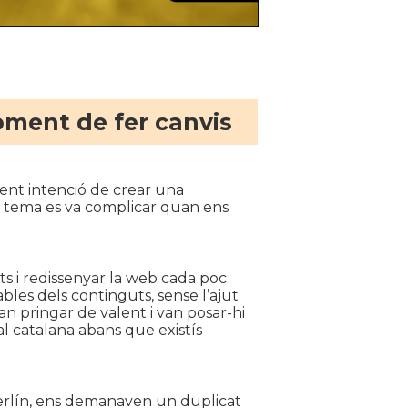
oment de fer canvis
ent intenció de crear una
l tema es va complicar quan ens
ts i redissenyar la web cada poc
ables dels continguts, sense l’ajut
van pringar de valent i van posar-hi
al catalana abans que existís
Berlín, ens demanaven un duplicat