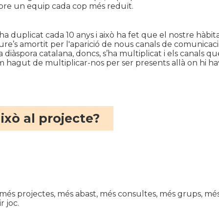
obre un equip cada cop més reduït.
’ha duplicat cada 10 anys i això ha fet que el nostre hàbi
veure’s amortit per l'aparició de nous canals de comunica
diàspora catalana, doncs, s’ha multiplicat i els canals que
 hagut de multiplicar-nos per ser presents allà on hi havi
ixò al projecte?
és projectes, més abast, més consultes, més grups, més 
r joc.