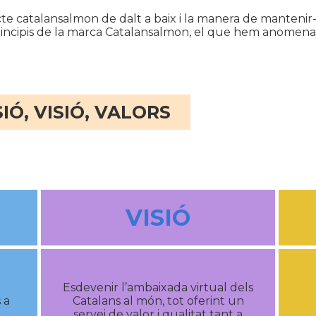
te catalansalmon de dalt a baix i la manera de mantenir-lo a
 principis de la marca Catalansalmon, el que hem anomena
IÓ, VISIÓ, VALORS
VISIÓ
Esdevenir l’ambaixada virtual dels
 a
Catalans al món, tot oferint un
servei de valor i qualitat tant a