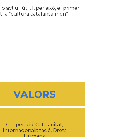
ctiu i útil. I, per això, el primer
t la “cultura catalansalmon”
VALORS
Cooperació, Catalanitat,
Internacionalització, Drets
Humans.