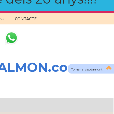
CONTACTE
SALMON.com
Tornar al capdamunt