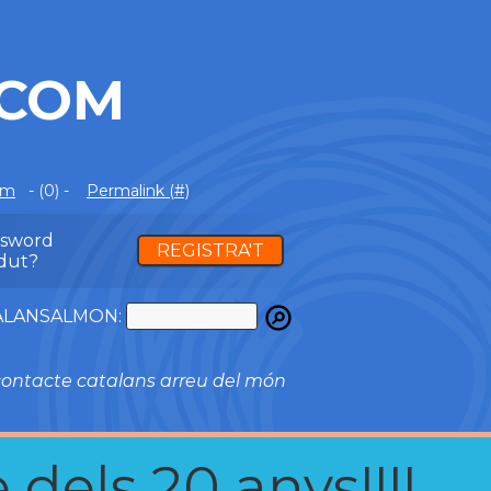
.COM
om
- (0) -
Permalink (#)
ssword
REGISTRA'T
dut?
ATALANSALMON:
ontacte catalans arreu del món
 dels 20 anys!!!!