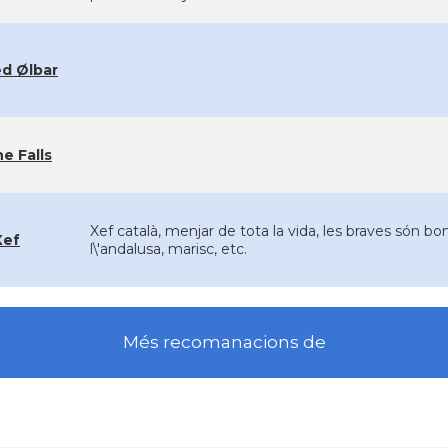
d Ølbar
ne Falls
Xef català, menjar de tota la vida, les braves són bo
Xef
l\'andalusa, marisc, etc.
Més recomanacions de