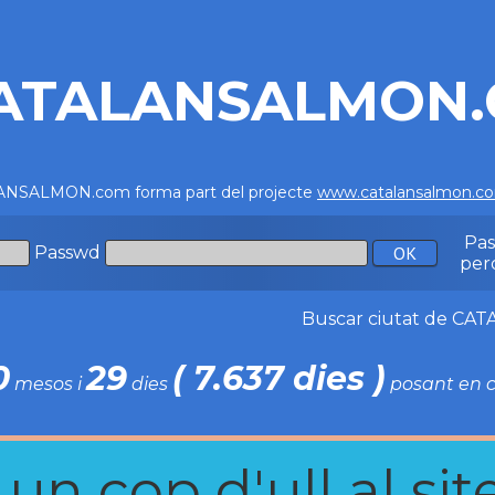
ATALANSALMON
NSALMON.com forma part del projecte
www.catalansalmon.c
Pa
Passwd
per
Buscar ciutat de C
0
29
( 7.637 dies )
mesos i
dies
posant en c
n cop d'ull al site