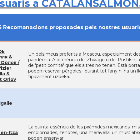
usuaris a CATALANSALMON
6 Recomanacions proposades pels nostres usuari
рь
Un dels meus preferits a Moscou, especialment des
лля &
pandèmia. A diferència del Zhivago o del Pushkin, aqu
 Орлов /
de 'petit comité' que els altres no tenen. Està portat
izier
poden reservar pèrgoles i durant tot l'any hi ha un 
la &
típicament uzbeka.
t Orlov
igalle
La quinta-essència de les piràmides mexicanes; mist
én-Itzá
emplomades, zenotes, una meravella! un must absol
poden ensenyar