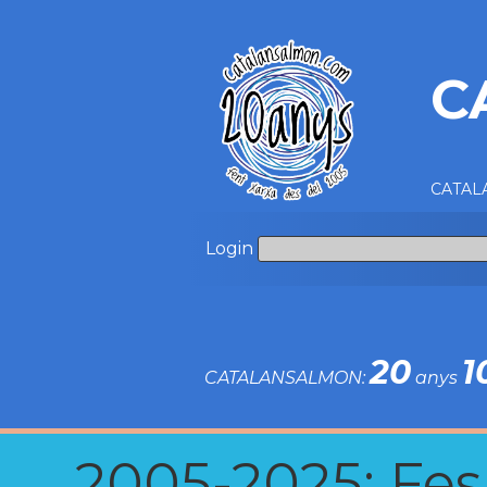
C
CATALA
Login
20
1
CATALANSALMON:
anys
2005-2025: Fes u