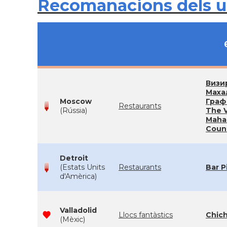
Recomanacions dels 
Визи
Маха
Moscow
Граф
Restaurants
(Rússia)
The V
Mahal
Coun
Detroit
(Estats Units
Restaurants
Bar P
d'Amèrica)
Valladolid
Llocs fantàstics
Chich
(Mèxic)