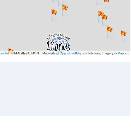
Leaflet
| CATALANSALMON :: Map data ©
OpenStreetMap
contributors, Imagery ©
Mapbox