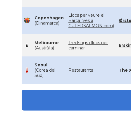
Llocs per veure el
Copenhagen
Barça (ves a
Ørste
(Dinamarca)
CULERSALMON.com)
Melbourne
Treckings i llocs per
Erski
(Austràlia)
caminar
Seoul
(Corea del
Restaurants
The 
Sud)