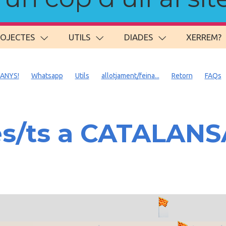
ROJECTES
UTILS
DIADES
XERREM?
 ANYS!
Whatsapp
Utils
allotjament/feina...
Retorn
FAQs
es/ts a CATALAN