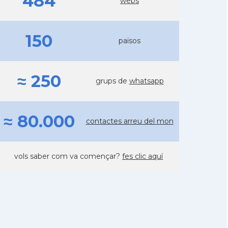
484
webs
150
països
≈ 250
grups de
whatsapp
≈ 80.000
contactes arreu del mon
vols saber com va començar?
fes clic aquí