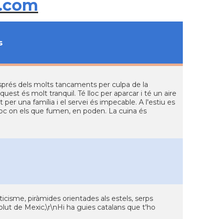
.com
s
prés dels molts tancaments per culpa de la
est és molt tranquil. Té lloc per aparcar i té un aire
 per una família i el servei és impecable. A l'estiu es
lloc on els que fumen, en poden. La cuina és
icisme, piràmides orientades als estels, serps
ut de Mexic,\r\nHi ha guies catalans que t'ho