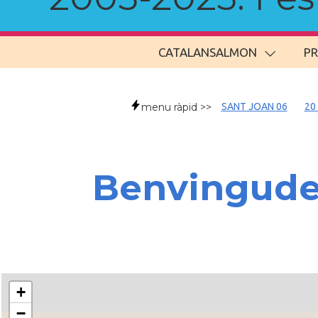
CATALANSALMON
P
menu ràpid >>
SANT JOAN 06
20
Benvingud
+
−