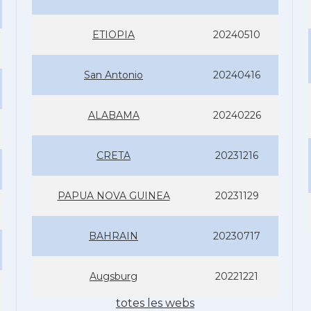
ETIOPIA
20240510
San Antonio
20240416
ALABAMA
20240226
CRETA
20231216
PAPUA NOVA GUINEA
20231129
BAHRAIN
20230717
Augsburg
20221221
totes les webs