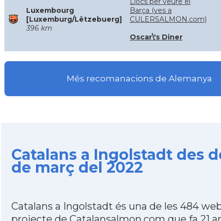
Llocs per veure el
Luxembourg
Barça (ves a
[Luxemburg/Lëtzebuerg]
CULERSALMON.com)
396 km
Oscar\'s Diner
Més recomanacions de Alemanya
Catalans a Ingolstadt des d
de març del 2022
Catalans a Ingolstadt és una de les 484 web
projecte de Catalansalmon.com que fa 21 a