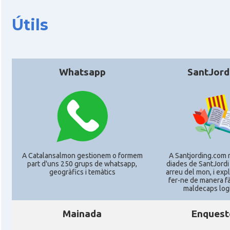
Útils
CAMON
CATALANS A TÜBINGEN
Associació Catalana d'Essen E.V. / Katala
Casal
Verein Essen E.V.
Whatsapp
SantJord
Casal
Associació Catalana d'Hamburg "El Pont 
Casal
Casal Català de Frankfurt
Casal
Casal Català de Stuttgart, Stuttcat e
A Catalansalmon gestionem o formem
A Santjording.com 
part d'uns 250 grups de whatsapp,
diades de SantJordi
geogràfics i temàtics
arreu del mon, i ex
fer-ne de manera fà
Casal
Catalanets E.V.
maldecaps logí­
Mainada
Enquest
Casal
Centre Català de Munic