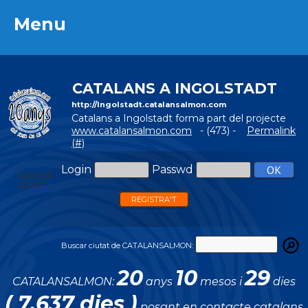
Menu
Menu
CATALANS A INGOLSTADT
http://Ingolstadt.catalansalmon.com
Catalans a Ingolstadt forma part del projecte
www.catalansalmon.com
- (473) -
Permalink
(#)
Login
Passwd
Password
perdut?
REGISTRA'T
Buscar ciutat de CATALANSALMON:
20
10
29
CATALANSALMON:
anys
mesos i
dies
( 7.637 dies )
posant en contacte catalans