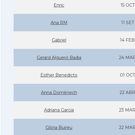
Enric
15 OCT
Ana RM
11 SET
Gabriel
14 FEB
Gerard Algueró Badia
24 MAR
Esther Benedicto
01 OCT
Anna Domènech
22 ABR
Adriana Garcia
23 MAR
Glòria Buireu
22 MAR