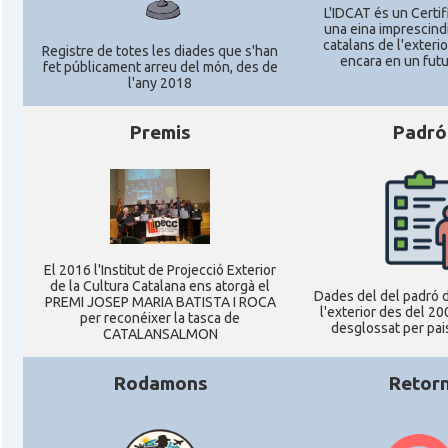
L'IDCAT és un Certifi
una eina imprescindi
catalans de l'exterior
Registre de totes les diades que s'han
encara en un futu
fet públicament arreu del món, des de
l'any 2018
Premis
Padró
El 2016 l'Institut de Projecció Exterior
de la Cultura Catalana ens atorgà el
Dades del del padró d
PREMI JOSEP MARIA BATISTA I ROCA
l'exterior des del 20
per reconéixer la tasca de
desglossat per pais
CATALANSALMON
Rodamons
Retor