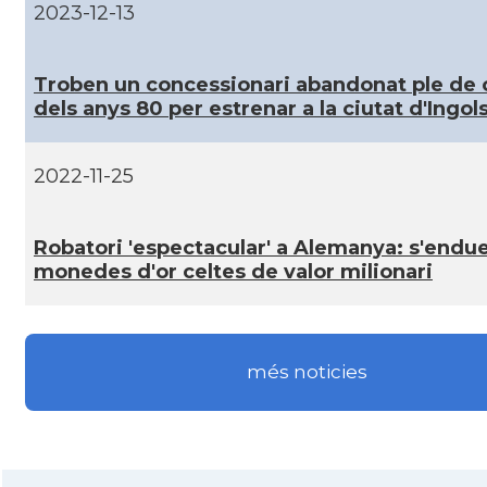
2023-12-13
CAMON
Catalans a Mainz
Troben un concessionari abandonat ple de 
CAMON
Catalans a MANNHEIM
dels anys 80 per estrenar a la ciutat d'Ingol
CAMON
Catalans a MÜNCHEN
2022-11-25
CAMON
Catalans a NURNBERG
Robatori 'espectacular' a Alemanya: s'endu
monedes d'or celtes de valor milionari
CAMON
Catalans a OLDENBURG
CAMON
Catalans a ROSTOCK
més noticies
CAMON
Catalans a Stuttgart
CAMON
Catalans a TRIER