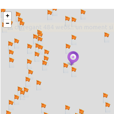
+
−
... carregant 484 webs... un moment si