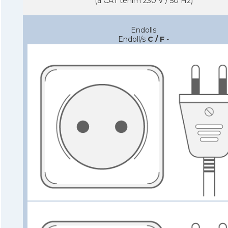
(a CAT tenim 230 V / 50 Hz)
Endolls
Endoll/s
C / F
-