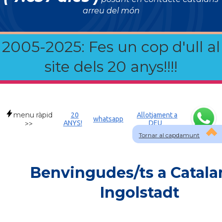
arreu del món
2005-2025: Fes un cop d'ull al
site dels 20 anys!!!!
menu ràpid
20
Allotjament a
whatsapp
ANYS!
DEU
>>
Tornar al capdamunt
Benvingudes/ts a Catala
Ingolstadt