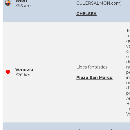
Wien
CULERSALMON.com)
366 km
CHELSEA
T
t
gu
ve
c
s
d
Llocs fantàstics
n
Venezia
p
376 km
Piaza San Marco
i
u
d
p
A
B
..
V