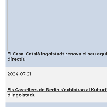
CAMON
Catalans a HEILBRONN
CAMON
Catalans a Ingolstadt
CAMON
Catalans a JENA
CAMON
Catalans a KAISERSLAUTERN
El Casal Català Ingolstadt renova el seu equ
directiu
CAMON
Catalans a Karlsruhe
CAMON
Catalans a KASSEL
2024-07-21
CAMON
Catalans a Koeln - Köln - Colonia
Els Castellers de Berlí­n s'exhibiran al Kultur
d'Ingolstadt
CAMON
Catalans a LEIPZIG