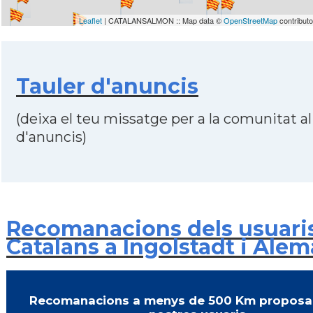
Leaflet
| CATALANSALMON :: Map data ©
OpenStreetMap
contribut
Tauler d'anuncis
(deixa el teu missatge per a la comunitat al
d'anuncis)
Recomanacions dels usuari
Catalans a Ingolstadt i Ale
Recomanacions a menys de 500 Km proposa