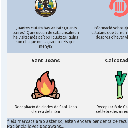
Quantes ciutats has visitat? Quants
informació sobre aj
paisos? Quin usuari de catalansalmon
catalans que tornen 
ha visitat més països i cuutats? quins
despres d'haver vi
son els que mes agraden i els que
menys?
Sant Joans
Calçota
Recopliacio de diades de Sant Joan
Recopilació de C
d'arreu del móm
cel.lebrades arre
* els marcats amb asterisc, estan encara pendents de recu
Paciència joves padawans...