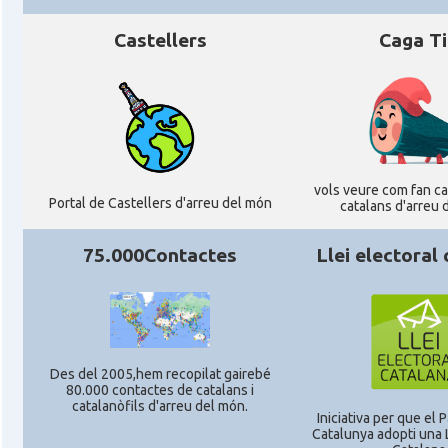
Castellers
Caga T
Consolat
Consolat general a Munich [Münche
Consolat
Consolat general a Stuttgart
Ambaixada
Ambaixada espanyola a Alemanya
vols veure com fan cag
* + ambaixades i consolats
Portal de Castellers d'arreu del món
catalans d'arreu 
75.000Contactes
Llei electoral
Des del 2005,hem recopilat gairebé
80.000 contactes de catalans i
catalanòfils d'arreu del món.
Iniciativa per que el
Catalunya adopti una L