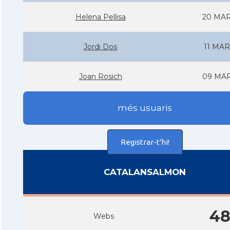
Helena Pellisa
20 MAR
Jordi Dos
11 MAR
Joan Rosich
09 MAR
més usuaris
Registrar-t'hi!
CATALANSALMON
4
Webs