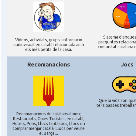
Casal
Centre Cultural Català de Colònia
Casal
Katalanischer Salon, e. V.
Sistema d'enque
Ví­deos, activitats, grups i informació
preguntes relacion
Acció
Oficina Exterior de Catalunya a Berl
audiovisual en català relacionada amb
comunitat catalana d
els més petits de la casa.
Acció
Oficina Exterior de Catalunya a Stutt
Recomanacions
Jocs
Delegació
Delegació del Govern a Alemanya
Consolat
Consolat general a Dusseldorf
Que la vida son quat
te'ls passes treballant
Consolat
Consolat general a Frankfurt am Ma
Recomanacions de catalansalmon;
Restaurants, Guies Turístics en català,
Hotels, Pubs, Llocs fantàstics, Llocs on
comprar menjar català, Llocs per veure
Consolat
Consolat general a Hamburg
el Barça ...