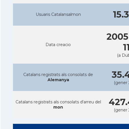
15.
Usuaris Catalansalmon
2005
Data creacio
1
(a Dub
35.
Catalans registrats als consolats de
Alemanya
(gener 
427.
Catalans registrats als consolats d'arreu del
mon
(gener 