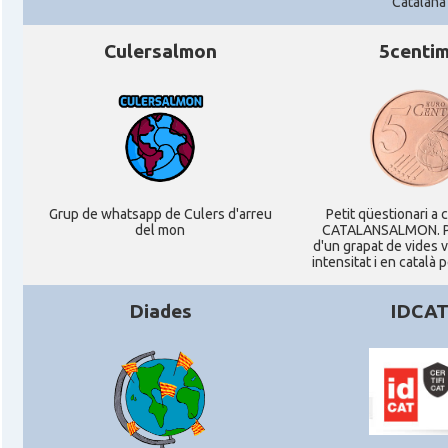
Catalana
Culersalmon
5centi
Grup de whatsapp de Culers d'arreu
Petit qüestionari a 
del mon
CATALANSALMON. P
d'un grapat de vides 
intensitat i en català 
Diades
IDCA