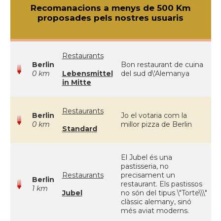
Recomanacions a menys de 500 Km
proposades pels nostres usuaris
Restaurants
Berlin
Bon restaurant de cuina
0 km
Lebensmittel
del sud d\'Alemanya
in Mitte
Restaurants
Berlin
Jo el votaria com la
0 km
millor pizza de Berlin
Standard
El Jubel és una
pastisseria, no
Restaurants
precisament un
Berlin
restaurant. Els pastissos
1 km
Jubel
no són del tipus \"Torte\\\"
clàssic alemany, sinó
més aviat moderns.