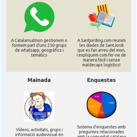
A Catalansalmon gestionem o
A Santjording.com reunim
formem part d'uns 250 grups
les diades de SantJordi
de whatsapp, geogràfics i
que es fan arreu del mon,
temàtics
i expliquem com fer-ne de
manera fàcil i sense
maldecaps logí­stics!
Mainada
Enquestes
Sistema d'enquestes amb
Ví­deos, activitats, grups i
preguntes relacionades
informació audiovisual en
amb la comunitat catalana