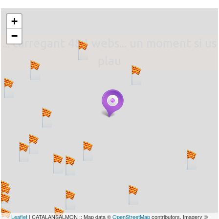
+
−
... carregant 484 webs... un moment si us
plau
Leaflet
| CATALANSALMON :: Map data ©
OpenStreetMap
contributors, Imagery ©