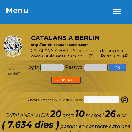
Menu
Menu
CATALANS A BERLIN
http://berlin.catalansalmon.com
CATALANS A BERLIN forma part del projecte
www.catalansalmon.com
- (2) -
Permalink (#)
Login
Passwd
Password
perdut?
REGISTRA'T
Buscar ciutat de CATALANSALMON:
20
10
26
CATALANSALMON:
anys
mesos i
dies
( 7.634 dies )
posant en contacte catalans