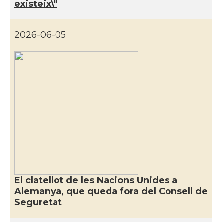
existeix\"
Consolat general a Munich
Consolat
[München]
2026-06-05
Consolat
Consolat general a Stuttgart
Ambaixada
Ambaixada espanyola a Alemanya
Castells
Castellers de Berlin
* + ambaixades i consolats
El clatellot de les Nacions Unides a
Alemanya, que queda fora del Consell de
Seguretat