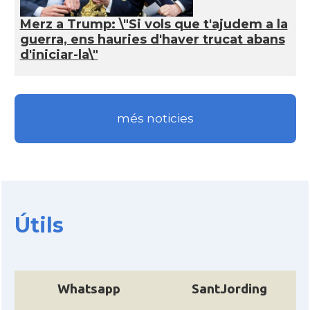
Merz a Trump: \"Si vols que t'ajudem a la
guerra, ens hauries d'haver trucat abans
d'iniciar-la\"
més noticies
Útils
Whatsapp
SantJording