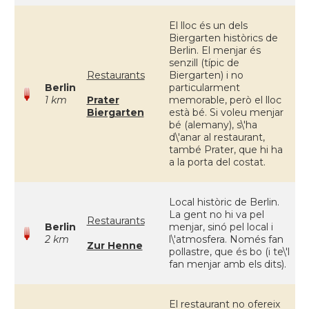
El lloc és un dels
Biergarten històrics de
Berlin. El menjar és
senzill (típic de
Restaurants
Biergarten) i no
Berlin
particularment
1 km
Prater
memorable, però el lloc
Biergarten
està bé. Si voleu menjar
bé (alemany), s\'ha
d\'anar al restaurant,
també Prater, que hi ha
a la porta del costat.
Local històric de Berlin.
La gent no hi va pel
Restaurants
Berlin
menjar, sinó pel local i
2 km
l\'atmosfera. Només fan
Zur Henne
pollastre, que és bo (i te\'l
fan menjar amb els dits).
El restaurant no ofereix