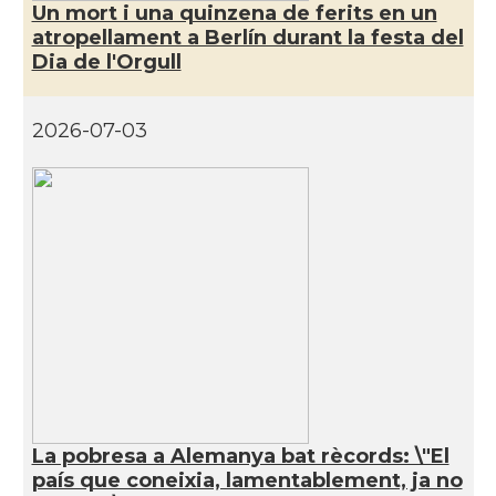
Un mort i una quinzena de ferits en un
Casal
Katalanischer Salon, e. V.
atropellament a Berlín durant la festa del
Dia de l'Orgull
Oficina Exterior de Catalunya a
Acció
Berlín
2026-07-03
Oficina Exterior de Catalunya a
Acció
Stuttgart
Delegació
Delegació del Govern a Alemanya
Consolat
Consolat general a Dusseldorf
Consolat general a Frankfurt am
Consolat
Main
La pobresa a Alemanya bat rècords: \"El
país que coneixia, lamentablement, ja no
Consolat
Consolat general a Hamburg