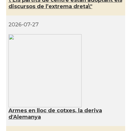
discursos de l’extrema dreta\"
CAMON
Catalans a JENA
2026-07-27
CAMON
Catalans a KAISERSLAUTERN
CAMON
Catalans a Karlsruhe
CAMON
Catalans a KASSEL
CAMON
Catalans a Koeln - Köln - Colonia
CAMON
Catalans a LEIPZIG
Armes en lloc de cotxes, la deriva
CAMON
Catalans a Mainz
d'Alemanya