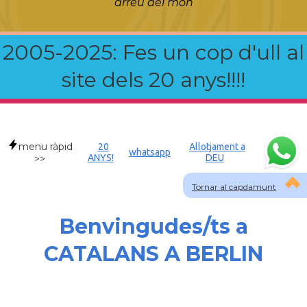
arreu del món
2005-2025: Fes un cop d'ull al
site dels 20 anys!!!!
menu ràpid
20
Allotjament a
whatsapp
ANYS!
DEU
>>
Tornar al capdamunt
Benvingudes/ts a
CATALANS A BERLIN