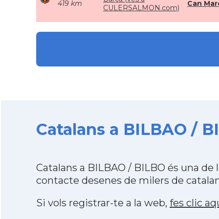
419 km
Can Mar
CULERSALMON.com)
Catalans a BILBAO / B
Catalans a BILBAO / BILBO és una de 
contacte desenes de milers de catalan
Si vols registrar-te a la web,
fes clic aq