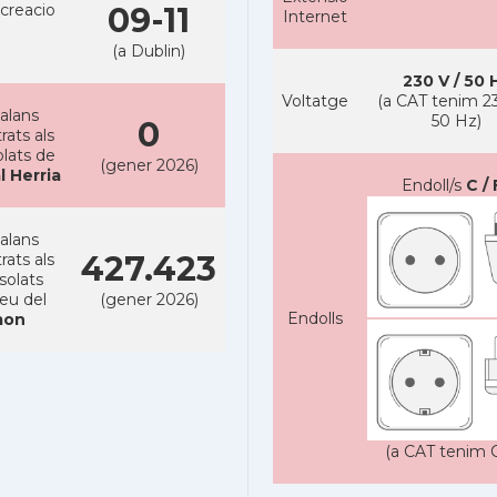
creacio
09-11
Internet
(a Dublin)
230 V / 50 
Voltatge
(a CAT tenim 23
alans
50 Hz)
0
rats als
lats de
(gener 2026)
l Herria
Endoll/s
C / 
alans
427.423
rats als
solats
reu del
(gener 2026)
Endolls
on
(a CAT tenim C