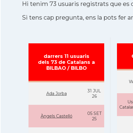
Hi tenim 73 usuaris registrats que e
Si tens cap pregunta, ens la pots fer ar
darrers 11 usuaris
dels 73 de Catalans a
BILBAO / BILBO
W
31 JUL
Ada Jorba
26
Us
Catal
05 SET
Àngels Castelló
25