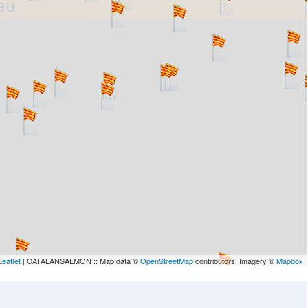
lau
Leaflet
| CATALANSALMON :: Map data ©
OpenStreetMap
contributors, Imagery ©
Mapbox