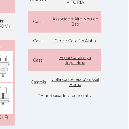
VITORIA
Associació Aire Nou de
Hz
Casal
Bao
0 V /
Casal
Cercle Català d'Àlaba
F
-
Espai Catalunya
Casal
Topalekua
Colla Castellera d'Euskal
Castells
Herria
* + ambaixades i consolats
 i F)