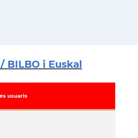
/ BILBO i Euskal
s usuaris