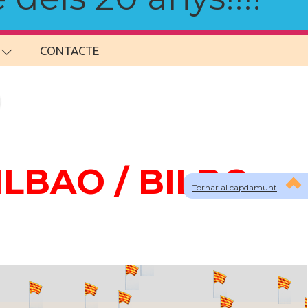
CONTACTE
BILBAO / BILBO
Tornar al capdamunt