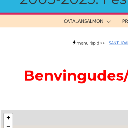
CATALANSALMON
P
menu ràpid >>
SANT JOA
Benvingudes/t
+
−