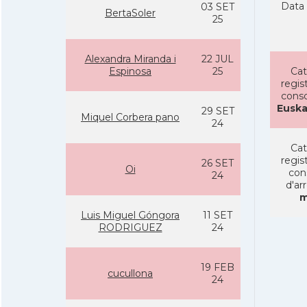
Data 
03 SET
BertaSoler
25
Alexandra Miranda i
22 JUL
Espinosa
25
Cat
regist
conso
Euska
29 SET
Miquel Corbera pano
24
Cat
regist
26 SET
Oi
con
24
d'ar
m
Luis Miguel Góngora
11 SET
RODRIGUEZ
24
19 FEB
cucullona
24