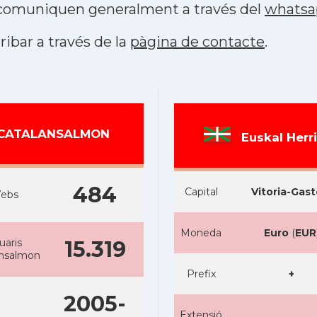
s comuniquen generalment a través del
whatsa
ribar a través de la
pàgina de contacte
.
CATALANSALMON
Euskal Herr
484
Capital
Vitoria-Gast
ebs
Moneda
Euro
(
EUR
uaris
15.319
ansalmon
Prefix
+
2005-
Extensió