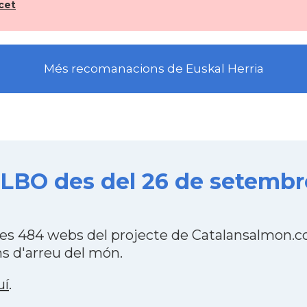
cet
Més recomanacions de Euskal Herria
ILBO des del 26 de setembre
les 484 webs del projecte de Catalansalmon.c
s d'arreu del món.
uí
.