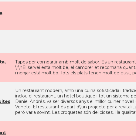
a
ta,
Tapes per compartir amb molt de sabor. Es un restaurant pe
\r\nEl servei està molt be, el cambrer et recomana quants
menjar està molt bo. Tots els plats tenen molt de gust, pe
Un restaurant modern, amb una cuina sofisticada i tradicion
inclou el restaurant, un hotel boutique i tot un sistema per
uites
Daniel Andrés, va ser diversos anys el millor cuiner novell
Veneto. El restaurant és part d\'un projecte per a revitalitz
però varia sovint. Les croquetes són delicioses, i la qualit
ant