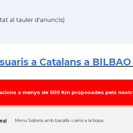
at al tauler d'anuncis)
uaris a Catalans a BILBAO 
cions a menys de 500 Km proposades pels nostre
egi
Menu Sidrería amb bacallà i carns a la brasa