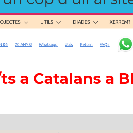
ROJECTES
UTILS
DIADES
XERREM?
N 06
20 ANYS!
Whatsapp
Utils
Retorn
FAQs
s a Catalans a 