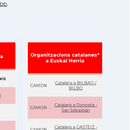
pp
.
Organitzacions catalanes*
ia
a Euskal Herria
eiz
Catalans a BILBAO /
CAMON
BILBO
)
Catalans a Donostia -
CAMON
San Sebastián
Catalans a GASTEIZ -
CAMON