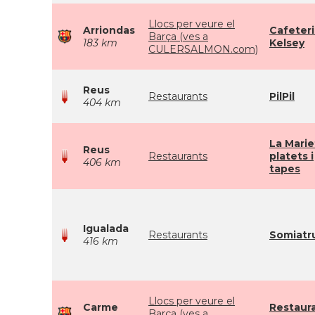
Llocs per veure el
Arriondas
Cafeteri
Barça (ves a
183 km
Kelsey
CULERSALMON.com)
Reus
Restaurants
PilPil
404 km
La Marie
Reus
Restaurants
platets i
406 km
tapes
Igualada
Restaurants
Somiatr
416 km
Llocs per veure el
Carme
Restaur
Barça (ves a