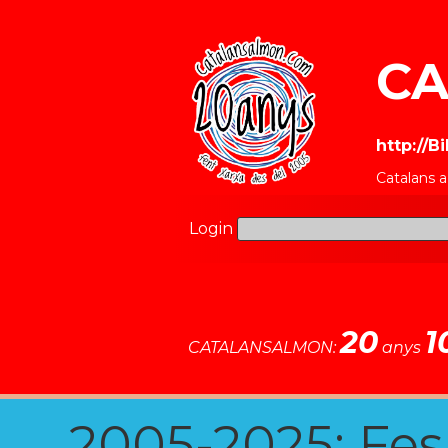
CA
http://B
Catalans 
Login
20
1
CATALANSALMON:
anys
2005-2025: Fes u