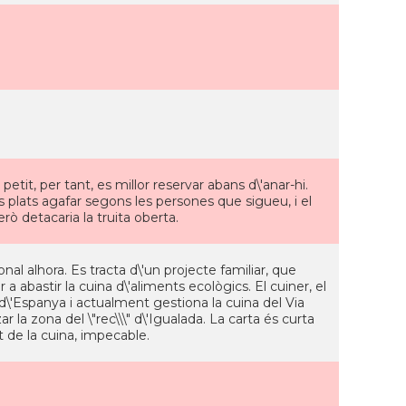
tit, per tant, es millor reservar abans d\'anar-hi.
 plats agafar segons les persones que sigueu, i el
rò detacaria la truita oberta.
al alhora. Es tracta d\'un projecte familiar, que
 a abastir la cuina d\'aliments ecològics. El cuiner, el
 d\'Espanya i actualment gestiona la cuina del Via
ar la zona del \"rec\\\" d\'Igualada. La carta és curta
at de la cuina, impecable.