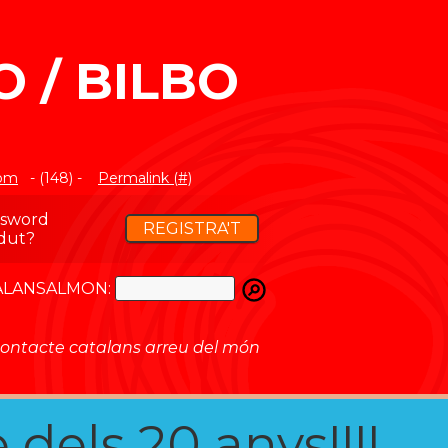
 / BILBO
com
- (148) -
Permalink (#)
ssword
REGISTRA'T
dut?
ATALANSALMON:
ontacte catalans arreu del món
 dels 20 anys!!!!