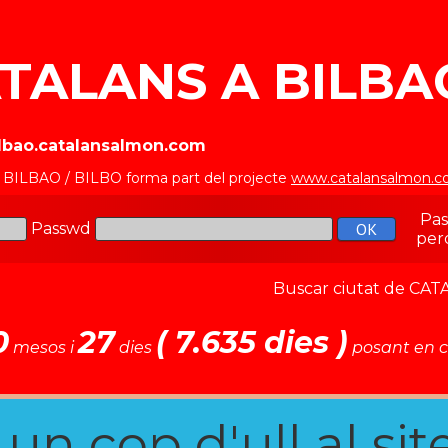
TALANS A BILBAO
ilbao.catalansalmon.com
a BILBAO / BILBO forma part del projecte
www.catalansalmon.
Pa
Passwd
per
Buscar ciutat de C
0
27
( 7.635 dies )
mesos i
dies
posant en c
n cop d'ull al site