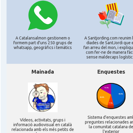
Consolat
Consolat general a Miami
Consolat
Consolat general a New York City
A Catalansalmon gestionem o
A Santjording.com reunim 
formem part d'uns 250 grups de
diades de SantJordi que 
Consolat
Consolat general a San Francisco
whatsapp, geogràfics i temàtics
fan arreu del mon, i expli
com fer-ne de manera fàcil
sense maldecaps logí­stic
Consolat
Consolat general a Washington
Mainada
Enquestes
Ambaixada espanyola a Estats Units
Ambaixada
d'Amèrica
* + ambaixades i consolats
Sistema d'enquestes am
Ví­deos, activitats, grups i
preguntes relacionades 
informació audiovisual en català
la comunitat catalana d
relacionada amb els més petits de
l'exterior