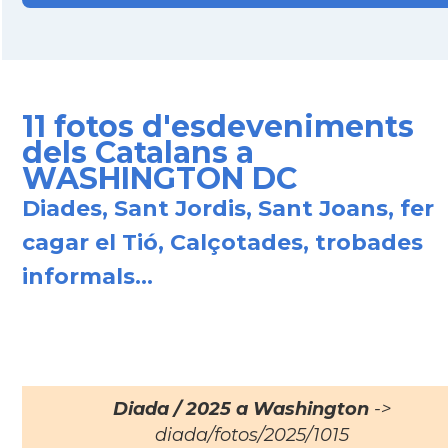
11 fotos d'esdeveniments
dels Catalans a
WASHINGTON DC
Diades, Sant Jordis, Sant Joans, fer
cagar el Tió, Calçotades, trobades
informals...
Diada / 2025 a Washington
->
diada/fotos/2025/1015