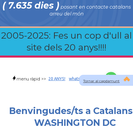
( 7.635 dies )
posant en contacte catalans
arreu del món
2005-2025: Fes un cop d'ull al
site dels 20 anys!!!!
menu ràpid >>
20 ANYS!
whatsapp
faqs
Tornar al capdamunt
Benvingudes/ts a Catalans
WASHINGTON DC