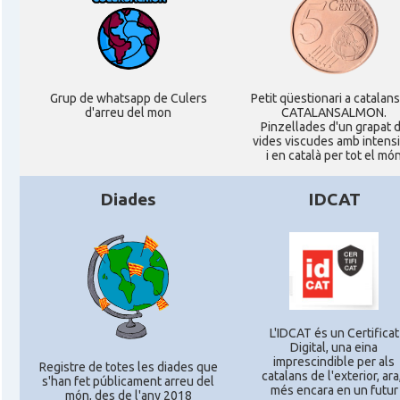
Grup de whatsapp de Culers
Petit qüestionari a catalan
d'arreu del mon
CATALANSALMON.
Pinzellades d'un grapat 
vides viscudes amb intensi
i en català per tot el mó
Diades
IDCAT
L'IDCAT és un Certificat
Digital, una eina
imprescindible per als
Registre de totes les diades que
catalans de l'exterior, ara,
s'han fet públicament arreu del
més encara en un futur
món, des de l'any 2018