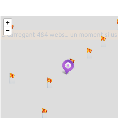
+
−
... carregant 484 webs... un moment si us