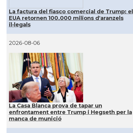
CAMON
Catalans a INDIANA
La factura del fiasco comercial de Trump: el
EUA retornen 100.000 milions d'aranzels
il·legals
CAMON
Catalans a IOWA
CAMON
Catalans a IRVINE
2026-08-06
CAMON
Catalans a Jacksonville
CAMON
Catalans a Kentucky
CAMON
Catalans a Las Vegas
La Casa Blanca prova de tapar un
CAMON
Catalans a Los Angeles
enfrontament entre Trump i Hegseth per la
manca de munició
CAMON
Catalans a Maine, USA