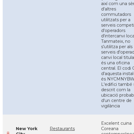
així com una sè
d'altres
commutadors
utilitzats per a
serveis competi
d'operadors
d'intercanvi loca
Tanmateix, no
s'utilitza per als
serveis d'opera
canvi local titula
és una oficina
central. El codi
d'aquesta instal·
és NYCMNYBW
L'edifici també 
descrit com la
ubicació probab
d'un centre de
vigilància
Excelent cuina
New York
Restaurants
Coreana