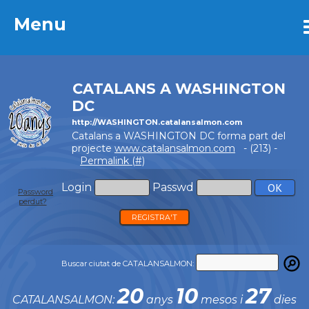
Menu
Menu
CATALANS A WASHINGTON
DC
http://WASHINGTON.catalansalmon.com
Catalans a WASHINGTON DC forma part del
projecte
www.catalansalmon.com
- (213) -
Permalink (#)
Login
Passwd
Password
perdut?
REGISTRA'T
Buscar ciutat de CATALANSALMON:
20
10
27
CATALANSALMON:
anys
mesos i
dies