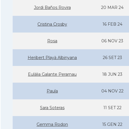
Jordi Baños Rovira
20 MAR 24
Cristina Crosby
16 FEB 24
Rosa
06 NOV 23
Heribert Playà Albinyana
26 SET 23
Eulàlia Galante Perarnau
18 JUN 23
Paula
04 NOV 22
Sara Soteras
11 SET 22
Gemma Rodon
15 GEN 22