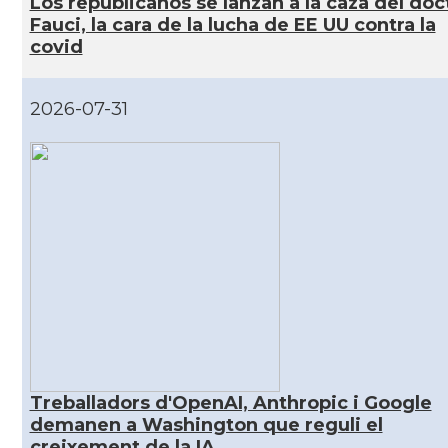
Los republicanos se lanzan a la caza del doc
CAMON
Catalans a San Diego
Fauci, la cara de la lucha de EE UU contra la
covid
CAMON
Catalans a SAN FRANCISCO
2026-07-31
CAMON
Catalans a Sarasota, Florida, USA
CAMON
Catalans a SEATTLE
Catalans a Silicon Valley (San Jose),
CAMON
California, USA
CAMON
Catalans a TAMPA
CAMON
Catalans a TENNESSEE
Treballadors d'OpenAI, Anthropic i Google
demanen a Washington que reguli el
CAMON
Catalans a UTAH
creixement de la IA