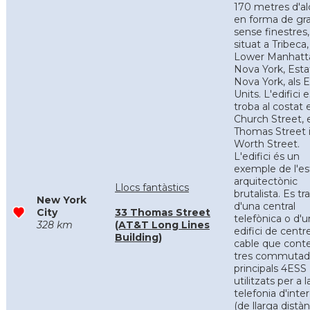
170 metres d'a
en forma de gra
sense finestres,
situat a Tribeca,
Lower Manhatt
Nova York, Esta
Nova York, als E
Units. L'edifici e
troba al costat 
Church Street, 
Thomas Street 
Worth Street.
L'edifici és un
exemple de l'est
arquitectònic
Llocs fantàstics
brutalista. Es tr
New York
d'una central
City
33 Thomas Street
telefònica o d'u
328 km
(AT&T Long Lines
edifici de centr
Building)
cable que cont
tres commutad
principals 4ESS
utilitzats per a l
telefonia d'inte
(de llarga distàn