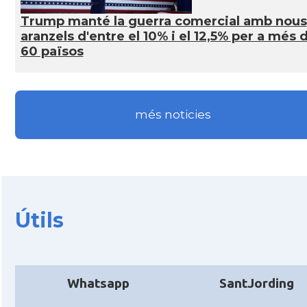
Trump manté la guerra comercial amb nous
Acció
ACCIÓ Miami
aranzels d'entre el 10% i el 12,5% per a més 
60 països
Delegació del Govern als Estats Units i
Delegació
Canadà (New York)
més noticies
Delegació del Govern als Estats Units i
Delegació
Canadà (Washington)
Consolat
Consolat general a Boston
Consolat
Consolat general a Chicago
Útils
Consolat
Consolat general a Houston
Whatsapp
SantJording
Consolat
Consolat general a Los Angeles