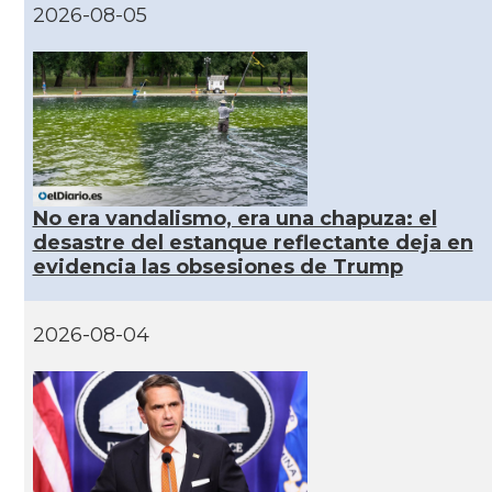
2026-08-05
CAMON
Catalans a MIAMI
CAMON
Catalans a MINNESOTA
CAMON
Catalans a NEBRASKA
No era vandalismo, era una chapuza: el
CAMON
Catalans a NEW MEXICO
desastre del estanque reflectante deja en
evidencia las obsesiones de Trump
CAMON
Catalans a New Orleans
2026-08-04
CAMON
CATALANS A NEW YORK
CAMON
Catalans a OKLAHOMA
CAMON
Catalans a ORLANDO