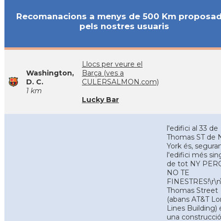
Recomanacions a menys de 500 Km proposa
pels nostres usuaris
Llocs per veure el
Washington,
Barça (ves a
D. C.
CULERSALMON.com)
1 km
Lucky Bar
l'edifici al 33 de
Thomas ST de
York és, segura
l'edifici més sin
de tot NY PE
NO TE
FINESTRES!\r\n
Thomas Street
(abans AT&T L
Lines Building) 
una construcci