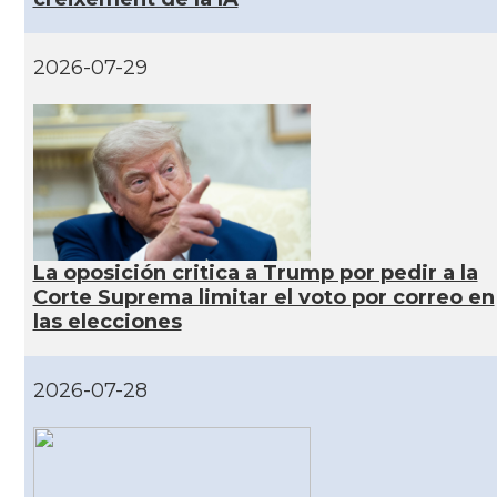
CAMON
Catalans a VIRGINIA
2026-07-29
CAMON
Catalans a WASHINGTON DC
CAMON
Catalans a WISCONSIN
CAMON
Catalans a WYOMING
La oposición critica a Trump por pedir a la
Corte Suprema limitar el voto por correo en
American Institute for Catalan Studies
las elecciones
Casal
(AICS)
2026-07-28
Casal
Casal Català de Minnesota
Casal
Casal Català del Nord de Califòrnia