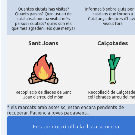
Quantes ciutats has visitat?
informació sobre ajuts per 
Quants paisos? Quin usuari de
catalans que tornen a
catalansalmon ha visitat més
Catalunya despres d'hav
països i cuutats? quins son els
viscut fora
que mes agraden i els que menys?
Sant Joans
Calçotades
Recopliacio de diades de Sant
Recopilació de Calçotad
Joan d'arreu del móm
cel.lebrades arreu del m
* els marcats amb asterisc, estan encara pendents de
recuperar. Paciència joves padawans...
Fes un cop d'ull a la llista sencera