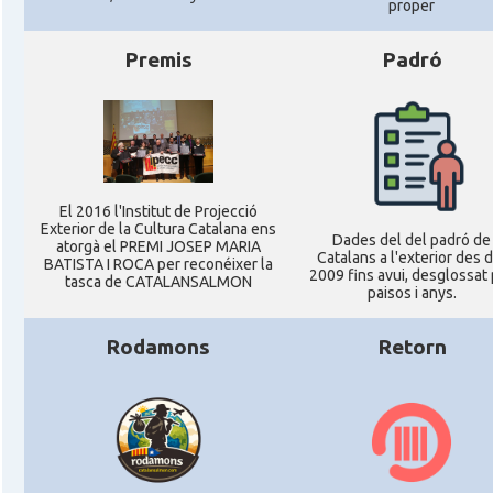
proper
Premis
Padró
El 2016 l'Institut de Projecció
Exterior de la Cultura Catalana ens
Dades del del padró de
atorgà el PREMI JOSEP MARIA
Catalans a l'exterior des 
BATISTA I ROCA per reconéixer la
2009 fins avui, desglossat
tasca de CATALANSALMON
paisos i anys.
Rodamons
Retorn