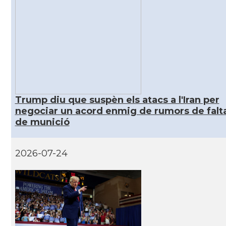
Casal
Casal dels Països Catalans a Califòrnia
Casal
Catalan Institute of America
Casal
Fundació Paulí Bellet
Trump diu que suspèn els atacs a l'Iran per
Casal
North American Catalan Society (NACS)
negociar un acord enmig de rumors de falt
de munició
Acció
ACCIÓ a Austin
2026-07-24
Acció
Acció a New York
Acció
ACCIÓ a Silicon Valley
Acció
Acció a Washington DC