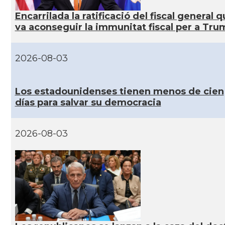
Encarrilada la ratificació del fiscal general 
va aconseguir la immunitat fiscal per a Tru
CAMON
Catalans a Philadelphia, Pennsylvania, USA
CAMON
Catalans a PHOENIX
2026-08-03
CAMON
Catalans a Portland (OR)
Los estadounidenses tienen menos de cien
días para salvar su democracia
CAMON
Catalans a PROVIDENCE
2026-08-03
CAMON
Catalans a RENO
CAMON
Catalans a SAINT LOUIS
CAMON
Catalans a San Antonio - Texas