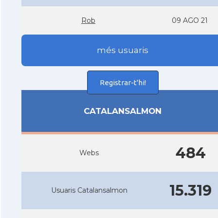
Rob
09 AGO 21
més usuaris
Registrar-t'hi!
CATALANSALMON
484
Webs
15.319
Usuaris Catalansalmon