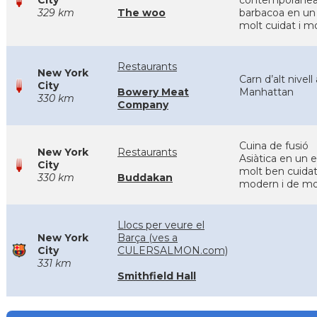
City
contemporáne
329 km
The woo
barbacoa en un 
molt cuidat i 
Restaurants
New York
Carn d’alt nivell 
City
Bowery Meat
Manhattan
330 km
Company
Cuina de fusió
New York
Restaurants
Asiàtica en un e
City
molt ben cuidat
330 km
Buddakan
modern i de m
Llocs per veure el
New York
Barça (ves a
City
CULERSALMON.com)
331 km
Smithfield Hall