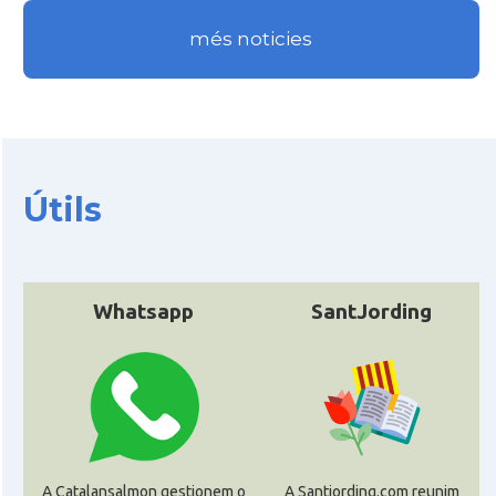
més noticies
Útils
Whatsapp
SantJording
A Catalansalmon gestionem o
A Santjording.com reunim