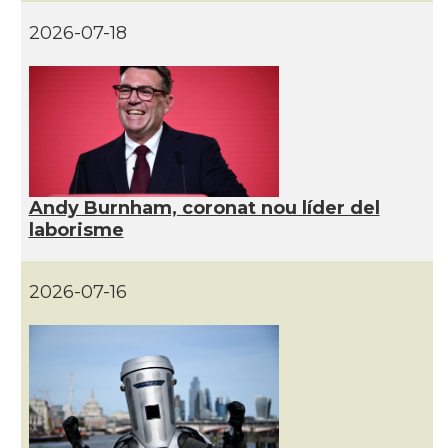
2026-07-18
CAMON
Catalans a HEREFORD
CAMON
Catalans a Ipswich
CAMON
Catalans a KETTERING
Andy Burnham, coronat nou líder del
CAMON
Catalans a Leeds - Uk
laborisme
CAMON
Catalans a LEICESTER
2026-07-16
CAMON
Catalans a Lincoln
CAMON
Catalans a LIVERPOOL