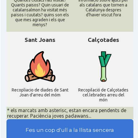
Quantes ciutats has visitat?
informació sobre ajuts per
Quants paisos? Quin usuari de
als catalans que tornen a
catalansalmon ha visitat més
Catalunya despres
països i cuutats? quins son els
d'haver viscut fora
que mes agraden i els que
menys?
Sant Joans
Calçotades
Recopliacio de diades de Sant
Recopilació de Calçotades
Joan d'arreu del móm
cel.lebrades arreu del
món
* els marcats amb asterisc, estan encara pendents de
recuperar. Paciència joves padawans...
Fes un cop d'ull a la llista sencera