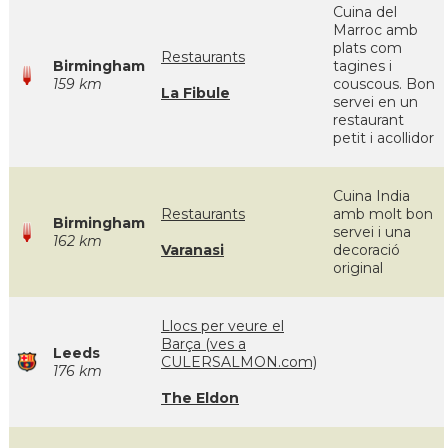
Cuina del
Marroc amb
plats com
Restaurants
Birmingham
tagines i
159 km
couscous. Bon
La Fibule
servei en un
restaurant
petit i acollidor
Cuina India
Restaurants
amb molt bon
Birmingham
servei i una
162 km
Varanasi
decoració
original
Llocs per veure el
Barça (ves a
Leeds
CULERSALMON.com)
176 km
The Eldon