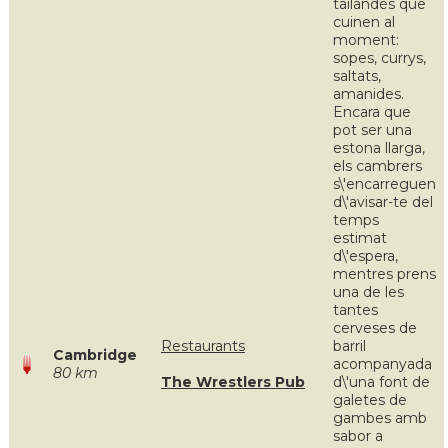
tailandés que
cuinen al
moment:
sopes, currys,
saltats,
amanides.
Encara que
pot ser una
estona llarga,
els cambrers
s\'encarreguen
d\'avisar-te del
temps
estimat
d\'espera,
mentres prens
una de les
tantes
cerveses de
Restaurants
barril
Cambridge
acompanyada
80 km
The Wrestlers Pub
d\'una font de
galetes de
gambes amb
sabor a