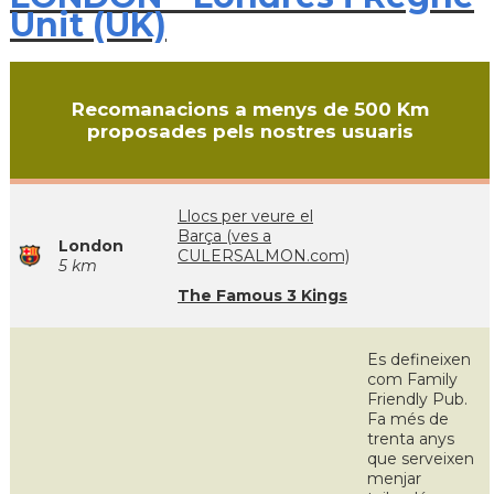
Unit (UK)
Recomanacions a menys de 500 Km
proposades pels nostres usuaris
Llocs per veure el
Barça (ves a
London
CULERSALMON.com)
5 km
The Famous 3 Kings
Es defineixen
com Family
Friendly Pub.
Fa més de
trenta anys
que serveixen
menjar