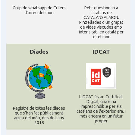
Grup de whatsapp de Culers
Petit qüestionari a
d'arreu del mon
catalans de
CATALANSALMON.
Pinzellades d'un grapat
de vides viscudes amb
intensitat i en català per
tot el món
Diades
IDCAT
L'IDCAT és un Certificat
Digital, una eina
imprescindible per als
Registre de totes les diades
catalans de l'exterior, ara, i
que s'han fet públicament
més encara en un futur
arreu del món, des de l'any
proper
2018