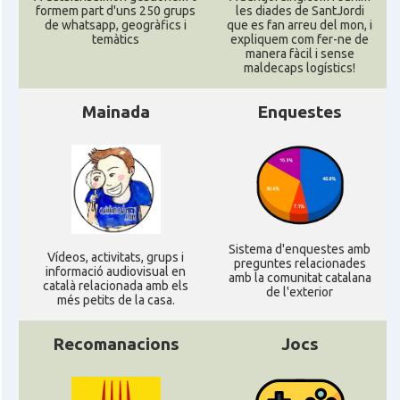
formem part d'uns 250 grups
les diades de SantJordi
de whatsapp, geogràfics i
que es fan arreu del mon, i
temàtics
expliquem com fer-ne de
manera fàcil i sense
maldecaps logí­stics!
Mainada
Enquestes
Sistema d'enquestes amb
Ví­deos, activitats, grups i
preguntes relacionades
informació audiovisual en
amb la comunitat catalana
català relacionada amb els
de l'exterior
més petits de la casa.
Recomanacions
Jocs