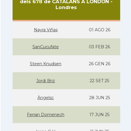
dels 678 de CATALANS A LONDON -
Londres
Nayra Viñas
01 AGO 26
SanCucufate
03 FEB 26
Steen Knudsen
26 GEN 26
Jordi Briz
22 SET 25
Àngelsc
28 JUN 25
Ferran Domenech
17 JUN 25