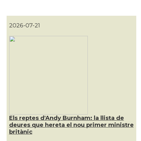
CAMON
Catalans a Chester
CAMON
Catalans a DERRY
2026-07-21
CAMON
CATALANS A EDINBURGH
CAMON
Catalans a Enniskillen
CAMON
Catalans a EXETER
Catalans a Glasgow -Escòcia -
CAMON
Scotland
Els reptes d'Andy Burnham: la llista de
CAMON
Catalans a GUERNSEY
deures que hereta el nou primer ministre
britànic
CAMON
CATALANS A GUILDFORD