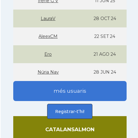
Irene G V
11 JUN 25
LauraV
28 OCT 24
AleexCM
22 SET 24
Ero
21 AGO 24
Núria Nav
28 JUN 24
més usuaris
Registrar-t'hi!
CATALANSALMON