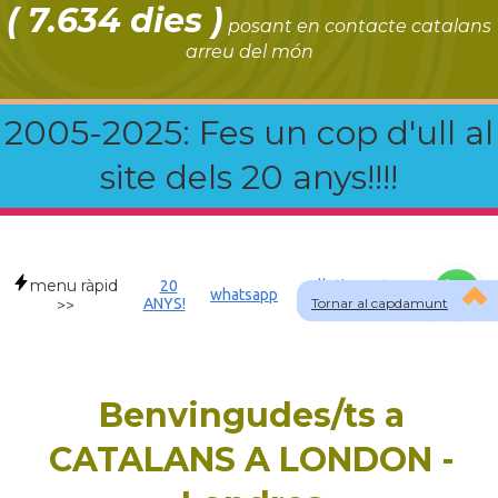
( 7.634 dies )
posant en contacte catalans
arreu del món
2005-2025: Fes un cop d'ull al
site dels 20 anys!!!!
menu ràpid
20
Allotjament a
whatsapp
ANYS!
Tornar al capdamunt
GBR
>>
Benvingudes/ts a
CATALANS A LONDON -