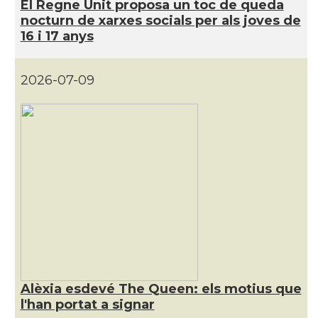
El Regne Unit proposa un toc de queda
CAMON
Catalans a RUGBY
nocturn de xarxes socials per als joves de
16 i 17 anys
CAMON
Catalans a SHEFFIELD
2026-07-09
CAMON
Catalans a SOUTHAMPTON
CAMON
Catalans a STIRLING
CAMON
Catalans a WIGHT
CAMON
Catalans a YORK
Casal
Catalans UK
Alèxia esdevé The Queen: els motius que
Casal
Centre Català d'Escòcia
l'han portat a signar