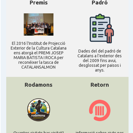
Premis
Padró
El 2016 l'Institut de Projecció
Exterior de la Cultura Catalana
Dades del del padró de
ens atorgà el PREMI JOSEP
Catalans a l'exterior des
MARIA BATISTA I ROCA per
del 2009 fins avui,
reconéixer la tasca de
desglossat per paisos i
CATALANSALMON
anys.
Rodamons
Retorn