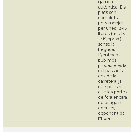
gamba
autèntica. Els
plats són
complets i
pots menjar
per unes 13-15
lliures (uns 15-
17€, aprox.)
sense la
beguda.
L\'entrada al
pub més
probable és la
del passadís
des de la
carretera, ja
que pot ser
que les portes
de fora encara
no estiguin
obertes,
depenent de
l\'hora.