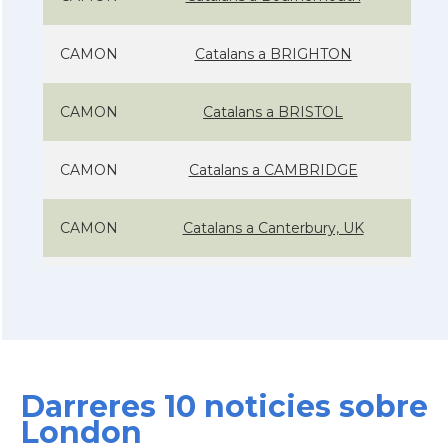
CAMON
Catalans a BRIGHTON
CAMON
Catalans a BRISTOL
CAMON
Catalans a CAMBRIDGE
CAMON
Catalans a Canterbury, UK
CAMON
Catalans a Cardiff
CAMON
Catalans a Chelmsford
Darreres 10 noticies sobre
CAMON
Catalans a CHELTENHAM
London