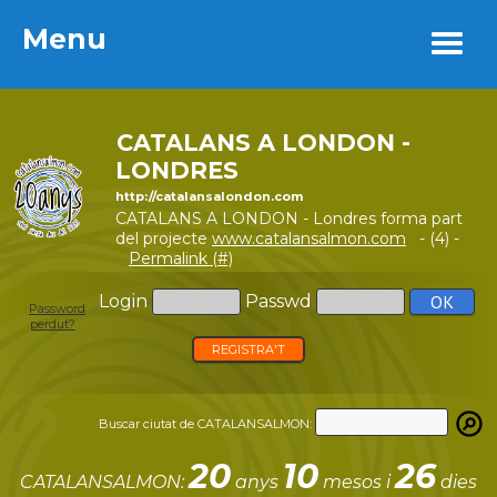
Menu
Menu
CATALANS A LONDON -
LONDRES
http://catalansalondon.com
CATALANS A LONDON - Londres forma part
del projecte
www.catalansalmon.com
- (4) -
Permalink (#)
Login
Passwd
Password
perdut?
REGISTRA'T
Buscar ciutat de CATALANSALMON:
20
10
26
CATALANSALMON:
anys
mesos i
dies