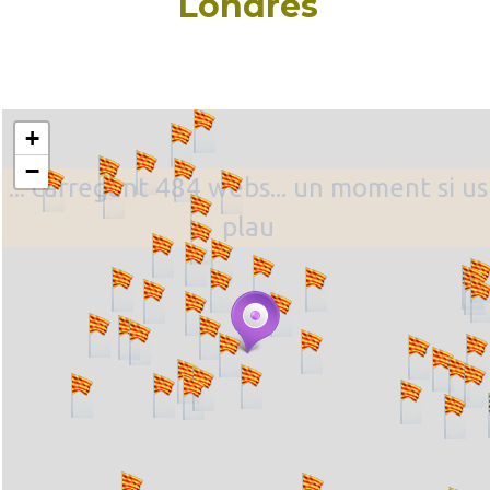
Londres
+
−
... carregant 484 webs... un moment si us
plau