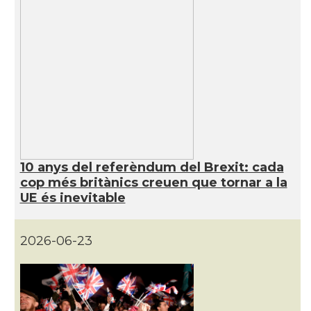
10 anys del referèndum del Brexit: cada
cop més britànics creuen que tornar a la
UE és inevitable
2026-06-23