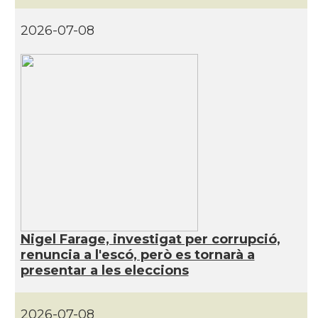
Delegació del Govern al Regne Unit i
2026-07-08
Delegació
Irlanda
Consolat
Consolat general a Edinburgh
Consolat
Consolat general a London
Ambaixada espanyola a Regne Unit
Ambaixada
(UK)
Castells
Castellers of London
Nigel Farage, investigat per corrupció,
* + ambaixades i consolats
renuncia a l'escó, però es tornarà a
presentar a les eleccions
2026-07-08