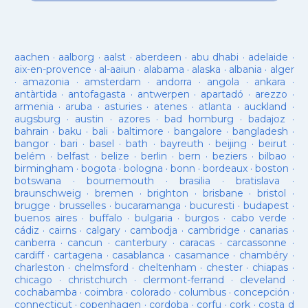
aachen
·
aalborg
·
aalst
·
aberdeen
·
abu dhabi
·
adelaide
·
aix-en-provence
·
al-aaiun
·
alabama
·
alaska
·
albania
·
alger
·
amazonia
·
amsterdam
·
andorra
·
angola
·
ankara
·
antàrtida
·
antofagasta
·
antwerpen
·
apartadó
·
arezzo
·
armenia
·
aruba
·
asturies
·
atenes
·
atlanta
·
auckland
·
augsburg
·
austin
·
azores
·
bad homburg
·
badajoz
·
bahrain
·
baku
·
bali
·
baltimore
·
bangalore
·
bangladesh
·
bangor
·
bari
·
basel
·
bath
·
bayreuth
·
beijing
·
beirut
·
belém
·
belfast
·
belize
·
berlin
·
bern
·
beziers
·
bilbao
·
birmingham
·
bogota
·
bologna
·
bonn
·
bordeaux
·
boston
·
botswana
·
bournemouth
·
brasilia
·
bratislava
·
braunschweig
·
bremen
·
brighton
·
brisbane
·
bristol
·
brugge
·
brusselles
·
bucaramanga
·
bucuresti
·
budapest
·
buenos aires
·
buffalo
·
bulgaria
·
burgos
·
cabo verde
·
cádiz
·
cairns
·
calgary
·
cambodja
·
cambridge
·
canarias
·
canberra
·
cancun
·
canterbury
·
caracas
·
carcassonne
·
cardiff
·
cartagena
·
casablanca
·
casamance
·
chambéry
·
charleston
·
chelmsford
·
cheltenham
·
chester
·
chiapas
·
chicago
·
christchurch
·
clermont-ferrand
·
cleveland
·
cochabamba
·
coimbra
·
colorado
·
columbus
·
concepción
·
connecticut
·
copenhagen
·
cordoba
·
corfu
·
cork
·
costa d