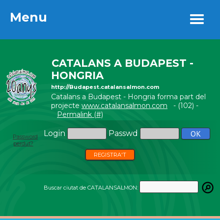
Menu
Menu
CATALANS A BUDAPEST -
HONGRIA
http://Budapest.catalansalmon.com
Catalans a Budapest - Hongria forma part del
projecte
www.catalansalmon.com
- (102) -
Permalink (#)
Login
Passwd
Password
perdut?
REGISTRA'T
Buscar ciutat de CATALANSALMON: