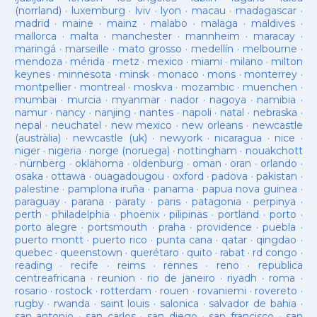
(norrland)
·
luxemburg
·
lviv
·
lyon
·
macau
·
madagascar
·
madrid
·
maine
·
mainz
·
malabo
·
malaga
·
maldives
·
mallorca
·
malta
·
manchester
·
mannheim
·
maracay
·
maringá
·
marseille
·
mato grosso
·
medellín
·
melbourne
·
mendoza
·
mérida
·
metz
·
mexico
·
miami
·
milano
·
milton
keynes
·
minnesota
·
minsk
·
monaco
·
mons
·
monterrey
·
montpellier
·
montreal
·
moskva
·
mozambic
·
muenchen
·
mumbai
·
murcia
·
myanmar
·
nador
·
nagoya
·
namibia
·
namur
·
nancy
·
nanjing
·
nantes
·
napoli
·
natal
·
nebraska
·
nepal
·
neuchatel
·
new mexico
·
new orleans
·
newcastle
(austràlia)
·
newcastle (uk)
·
newyork
·
nicaragua
·
nice
·
niger
·
nigeria
·
norge (noruega)
·
nottingham
·
nouakchott
·
nürnberg
·
oklahoma
·
oldenburg
·
oman
·
oran
·
orlando
·
osaka
·
ottawa
·
ouagadougou
·
oxford
·
padova
·
pakistan
·
palestine
·
pamplona iruña
·
panama
·
papua nova guinea
·
paraguay
·
parana
·
paraty
·
paris
·
patagonia
·
perpinya
·
perth
·
philadelphia
·
phoenix
·
pilipinas
·
portland
·
porto
·
porto alegre
·
portsmouth
·
praha
·
providence
·
puebla
·
puerto montt
·
puerto rico
·
punta cana
·
qatar
·
qingdao
·
quebec
·
queenstown
·
querétaro
·
quito
·
rabat
·
rd congo
·
reading
·
recife
·
reims
·
rennes
·
reno
·
republica
centreafricana
·
reunion
·
rio de janeiro
·
riyadh
·
roma
·
rosario
·
rostock
·
rotterdam
·
rouen
·
rovaniemi
·
rovereto
·
rugby
·
rwanda
·
saint louis
·
salonica
·
salvador de bahia
·
san antonio
·
san carlos
·
san diego
·
san francisco
·
san