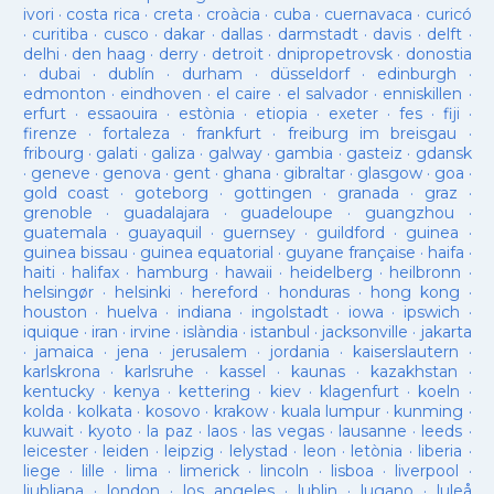
ivori
·
costa rica
·
creta
·
croàcia
·
cuba
·
cuernavaca
·
curicó
·
curitiba
·
cusco
·
dakar
·
dallas
·
darmstadt
·
davis
·
delft
·
delhi
·
den haag
·
derry
·
detroit
·
dnipropetrovsk
·
donostia
·
dubai
·
dublín
·
durham
·
düsseldorf
·
edinburgh
·
edmonton
·
eindhoven
·
el caire
·
el salvador
·
enniskillen
·
erfurt
·
essaouira
·
estònia
·
etiopia
·
exeter
·
fes
·
fiji
·
firenze
·
fortaleza
·
frankfurt
·
freiburg im breisgau
·
fribourg
·
galati
·
galiza
·
galway
·
gambia
·
gasteiz
·
gdansk
·
geneve
·
genova
·
gent
·
ghana
·
gibraltar
·
glasgow
·
goa
·
gold coast
·
goteborg
·
gottingen
·
granada
·
graz
·
grenoble
·
guadalajara
·
guadeloupe
·
guangzhou
·
guatemala
·
guayaquil
·
guernsey
·
guildford
·
guinea
·
guinea bissau
·
guinea equatorial
·
guyane française
·
haifa
·
haiti
·
halifax
·
hamburg
·
hawaii
·
heidelberg
·
heilbronn
·
helsingør
·
helsinki
·
hereford
·
honduras
·
hong kong
·
houston
·
huelva
·
indiana
·
ingolstadt
·
iowa
·
ipswich
·
iquique
·
iran
·
irvine
·
islàndia
·
istanbul
·
jacksonville
·
jakarta
·
jamaica
·
jena
·
jerusalem
·
jordania
·
kaiserslautern
·
karlskrona
·
karlsruhe
·
kassel
·
kaunas
·
kazakhstan
·
kentucky
·
kenya
·
kettering
·
kiev
·
klagenfurt
·
koeln
·
kolda
·
kolkata
·
kosovo
·
krakow
·
kuala lumpur
·
kunming
·
kuwait
·
kyoto
·
la paz
·
laos
·
las vegas
·
lausanne
·
leeds
·
leicester
·
leiden
·
leipzig
·
lelystad
·
leon
·
letònia
·
liberia
·
liege
·
lille
·
lima
·
limerick
·
lincoln
·
lisboa
·
liverpool
·
ljubljana
·
london
·
los angeles
·
lublin
·
lugano
·
luleå