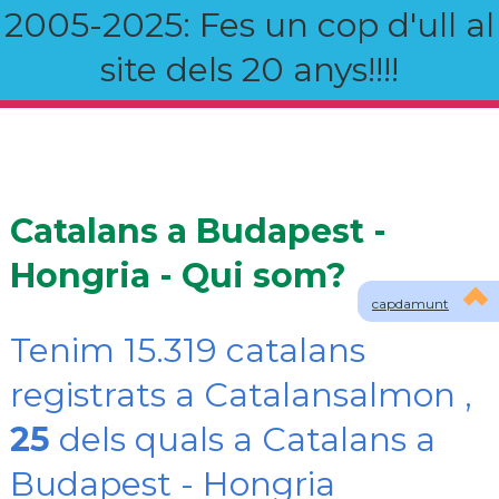
2005-2025: Fes un cop d'ull al
site dels 20 anys!!!!
Catalans a Budapest -
Hongria - Qui som?
capdamunt
Tenim 15.319 catalans
registrats a Catalansalmon ,
25
dels quals a Catalans a
Budapest - Hongria