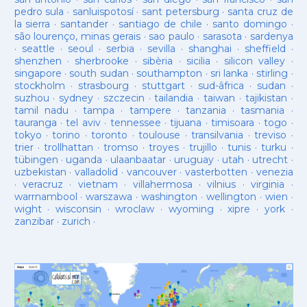
pedro sula
·
sanluispotosí
·
sant petersburg
·
santa cruz de
la sierra
·
santander
·
santiago de chile
·
santo domingo
·
são lourenço, minas gerais
·
sao paulo
·
sarasota
·
sardenya
·
seattle
·
seoul
·
serbia
·
sevilla
·
shanghai
·
sheffield
·
shenzhen
·
sherbrooke
·
sibèria
·
sicilia
·
silicon valley
·
singapore
·
south sudan
·
southampton
·
sri lanka
·
stirling
·
stockholm
·
strasbourg
·
stuttgart
·
sud-âfrica
·
sudan
·
suzhou
·
sydney
·
szczecin
·
tailandia
·
taiwan
·
tajikistan
·
tamil nadu
·
tampa
·
tampere
·
tanzania
·
tasmania
·
tauranga
·
tel aviv
·
tennessee
·
tijuana
·
timisoara
·
togo
·
tokyo
·
torino
·
toronto
·
toulouse
·
transilvania
·
treviso
·
trier
·
trollhattan
·
tromso
·
troyes
·
trujillo
·
tunis
·
turku
·
tübingen
·
uganda
·
ulaanbaatar
·
uruguay
·
utah
·
utrecht
·
uzbekistan
·
valladolid
·
vancouver
·
vasterbotten
·
venezia
·
veracruz
·
vietnam
·
villahermosa
·
vilnius
·
virginia
·
warrnambool
·
warszawa
·
washington
·
wellington
·
wien
·
wight
·
wisconsin
·
wroclaw
·
wyoming
·
xipre
·
york
·
zanzibar
·
zurich
·