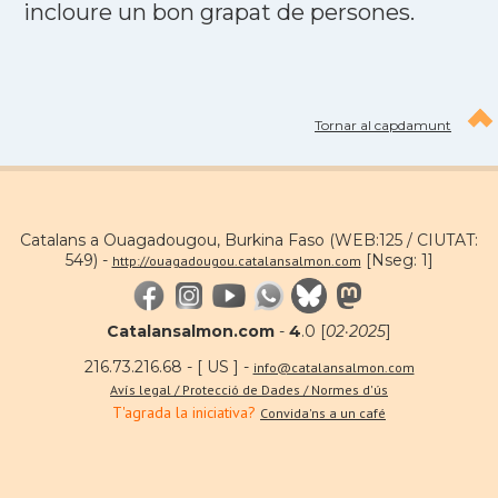
incloure un bon grapat de persones.
Tornar al capdamunt
Catalans a Ouagadougou, Burkina Faso (WEB:125 / CIUTAT:
549) -
[Nseg: 1]
http://ouagadougou.catalansalmon.com
Catalansalmon.com
-
4
.0 [
02·2025
]
216.73.216.68 - [ US ] -
info@catalansalmon.com
Avís legal / Protecció de Dades / Normes d'ús
T'agrada la iniciativa?
Convida'ns a un café