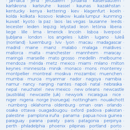
·
jamaica
·
jena
·
jerusalem
·
jordania
·
kaiserslautern
·
karlskrona
·
karlsruhe
·
kassel
·
kaunas
·
kazakhstan
·
kentucky
·
kenya
·
kettering
·
kiev
·
klagenfurt
·
koeln
·
kolda
·
kolkata
·
kosovo
·
krakow
·
kuala lumpur
·
kunming
·
kuwait
·
kyoto
·
la paz
·
laos
·
las vegas
·
lausanne
·
leeds
·
leicester
·
leiden
·
leipzig
·
lelystad
·
leon
·
letònia
·
liberia
·
liege
·
lille
·
lima
·
limerick
·
lincoln
·
lisboa
·
liverpool
·
ljubljana
·
london
·
los angeles
·
lublin
·
lugano
·
luleå
(norrland)
·
luxemburg
·
lviv
·
lyon
·
macau
·
madagascar
·
madrid
·
maine
·
mainz
·
malabo
·
malaga
·
maldives
·
mallorca
·
malta
·
manchester
·
mannheim
·
maracay
·
maringá
·
marseille
·
mato grosso
·
medellín
·
melbourne
·
mendoza
·
mérida
·
metz
·
mexico
·
miami
·
milano
·
milton
keynes
·
minnesota
·
minsk
·
monaco
·
mons
·
monterrey
·
montpellier
·
montreal
·
moskva
·
mozambic
·
muenchen
·
mumbai
·
murcia
·
myanmar
·
nador
·
nagoya
·
namibia
·
namur
·
nancy
·
nanjing
·
nantes
·
napoli
·
natal
·
nebraska
·
nepal
·
neuchatel
·
new mexico
·
new orleans
·
newcastle
(austràlia)
·
newcastle (uk)
·
newyork
·
nicaragua
·
nice
·
niger
·
nigeria
·
norge (noruega)
·
nottingham
·
nouakchott
·
nürnberg
·
oklahoma
·
oldenburg
·
oman
·
oran
·
orlando
·
osaka
·
ottawa
·
ouagadougou
·
oxford
·
padova
·
pakistan
·
palestine
·
pamplona iruña
·
panama
·
papua nova guinea
·
paraguay
·
parana
·
paraty
·
paris
·
patagonia
·
perpinya
·
perth
·
philadelphia
·
phoenix
·
pilipinas
·
portland
·
porto
·