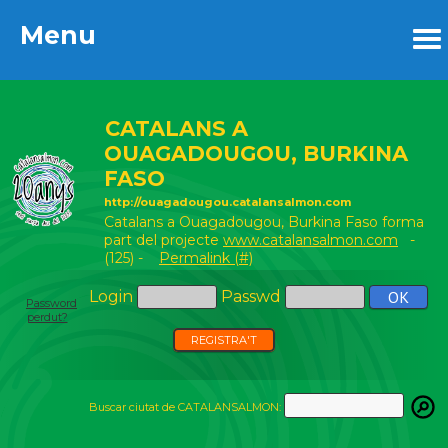
Menu
Menu
CATALANS A
OUAGADOUGOU, BURKINA
FASO
http://ouagadougou.catalansalmon.com
Catalans a Ouagadougou, Burkina Faso forma
part del projecte
www.catalansalmon.com
-
(125) -
Permalink (#)
Login
Passwd
Password
perdut?
REGISTRA'T
Buscar ciutat de CATALANSALMON: