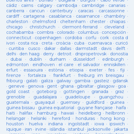
buenos aires
·
buffalo
·
bulgaria
·
burgos
·
cabo verde
·
cádiz
·
cairns
·
calgary
·
cambodja
·
cambridge
·
canarias
·
canberra
·
cancun
·
canterbury
·
caracas
·
carcassonne
·
cardiff
·
cartagena
·
casablanca
·
casamance
·
chambéry
·
charleston
·
chelmsford
·
cheltenham
·
chester
·
chiapas
·
chicago
·
christchurch
·
clermont-ferrand
·
cleveland
·
cochabamba
·
coimbra
·
colorado
·
columbus
·
concepción
·
connecticut
·
copenhagen
·
cordoba
·
corfu
·
cork
·
costa d
ivori
·
costa rica
·
creta
·
croàcia
·
cuba
·
cuernavaca
·
curicó
·
curitiba
·
cusco
·
dakar
·
dallas
·
darmstadt
·
davis
·
delft
·
delhi
·
den haag
·
derry
·
detroit
·
dnipropetrovsk
·
donostia
·
dubai
·
dublín
·
durham
·
düsseldorf
·
edinburgh
·
edmonton
·
eindhoven
·
el caire
·
el salvador
·
enniskillen
·
erfurt
·
essaouira
·
estònia
·
etiopia
·
exeter
·
fes
·
fiji
·
firenze
·
fortaleza
·
frankfurt
·
freiburg im breisgau
·
fribourg
·
galati
·
galiza
·
galway
·
gambia
·
gasteiz
·
gdansk
·
geneve
·
genova
·
gent
·
ghana
·
gibraltar
·
glasgow
·
goa
·
gold coast
·
goteborg
·
gottingen
·
granada
·
graz
·
grenoble
·
guadalajara
·
guadeloupe
·
guangzhou
·
guatemala
·
guayaquil
·
guernsey
·
guildford
·
guinea
·
guinea bissau
·
guinea equatorial
·
guyane française
·
haifa
·
haiti
·
halifax
·
hamburg
·
hawaii
·
heidelberg
·
heilbronn
·
helsingør
·
helsinki
·
hereford
·
honduras
·
hong kong
·
houston
·
huelva
·
indiana
·
ingolstadt
·
iowa
·
ipswich
·
iquique
·
iran
·
irvine
·
islàndia
·
istanbul
·
jacksonville
·
jakarta