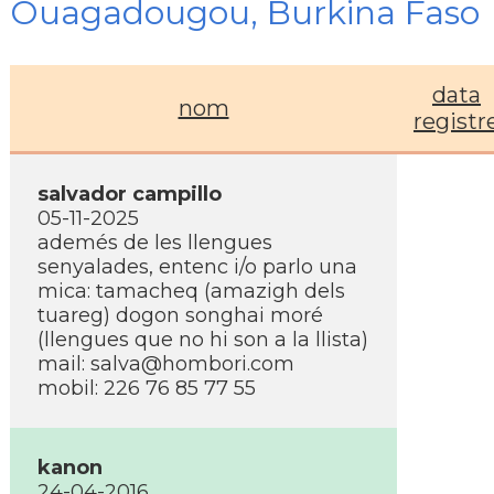
Ouagadougou, Burkina Faso
data
nom
registr
salvador campillo
05-11-2025
ademés de les llengues
senyalades, entenc i/o parlo una
mica: tamacheq (amazigh dels
tuareg) dogon songhai moré
(llengues que no hi son a la llista)
mail:
salva@hombori.com
mobil: 226 76 85 77 55
kanon
24-04-2016