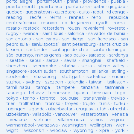
porto alegre
·
portsmouth
·
praha
·
providence
·
puebla
·
puerto montt
·
puerto rico
·
punta cana
·
qatar
·
qingdao
·
quebec
·
queenstown
·
querétaro
·
quito
·
rabat
·
rd congo
·
reading
·
recife
·
reims
·
rennes
·
reno
·
republica
centreafricana
·
reunion
·
rio de janeiro
·
riyadh
·
roma
·
rosario
·
rostock
·
rotterdam
·
rouen
·
rovaniemi
·
rovereto
·
rugby
·
rwanda
·
saint louis
·
salonica
·
salvador de bahia
·
san antonio
·
san carlos
·
san diego
·
san francisco
·
san
pedro sula
·
sanluispotosí
·
sant petersburg
·
santa cruz de
la sierra
·
santander
·
santiago de chile
·
santo domingo
·
são lourenço, minas gerais
·
sao paulo
·
sarasota
·
sardenya
·
seattle
·
seoul
·
serbia
·
sevilla
·
shanghai
·
sheffield
·
shenzhen
·
sherbrooke
·
sibèria
·
sicilia
·
silicon valley
·
singapore
·
south sudan
·
southampton
·
sri lanka
·
stirling
·
stockholm
·
strasbourg
·
stuttgart
·
sud-âfrica
·
sudan
·
suzhou
·
sydney
·
szczecin
·
tailandia
·
taiwan
·
tajikistan
·
tamil nadu
·
tampa
·
tampere
·
tanzania
·
tasmania
·
tauranga
·
tel aviv
·
tennessee
·
tijuana
·
timisoara
·
togo
·
tokyo
·
torino
·
toronto
·
toulouse
·
transilvania
·
treviso
·
trier
·
trollhattan
·
tromso
·
troyes
·
trujillo
·
tunis
·
turku
·
tübingen
·
uganda
·
ulaanbaatar
·
uruguay
·
utah
·
utrecht
·
uzbekistan
·
valladolid
·
vancouver
·
vasterbotten
·
venezia
·
veracruz
·
vietnam
·
villahermosa
·
vilnius
·
virginia
·
warrnambool
·
warszawa
·
washington
·
wellington
·
wien
·
wight
·
wisconsin
·
wroclaw
·
wyoming
·
xipre
·
york
·