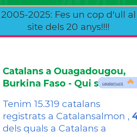
2005-2025: Fes un cop d'ull al
site dels 20 anys!!!!
Catalans a Ouagadougou,
Burkina Faso - Qui som?
capdamunt
Tenim 15.319 catalans
registrats a Catalansalmon ,
dels quals a Catalans a