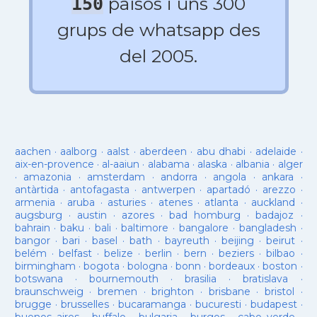
països i uns 300
150
grups de whatsapp des
del 2005.
aachen
·
aalborg
·
aalst
·
aberdeen
·
abu dhabi
·
adelaide
·
aix-en-provence
·
al-aaiun
·
alabama
·
alaska
·
albania
·
alger
·
amazonia
·
amsterdam
·
andorra
·
angola
·
ankara
·
antàrtida
·
antofagasta
·
antwerpen
·
apartadó
·
arezzo
·
armenia
·
aruba
·
asturies
·
atenes
·
atlanta
·
auckland
·
augsburg
·
austin
·
azores
·
bad homburg
·
badajoz
·
bahrain
·
baku
·
bali
·
baltimore
·
bangalore
·
bangladesh
·
bangor
·
bari
·
basel
·
bath
·
bayreuth
·
beijing
·
beirut
·
belém
·
belfast
·
belize
·
berlin
·
bern
·
beziers
·
bilbao
·
birmingham
·
bogota
·
bologna
·
bonn
·
bordeaux
·
boston
·
botswana
·
bournemouth
·
brasilia
·
bratislava
·
braunschweig
·
bremen
·
brighton
·
brisbane
·
bristol
·
brugge
·
brusselles
·
bucaramanga
·
bucuresti
·
budapest
·