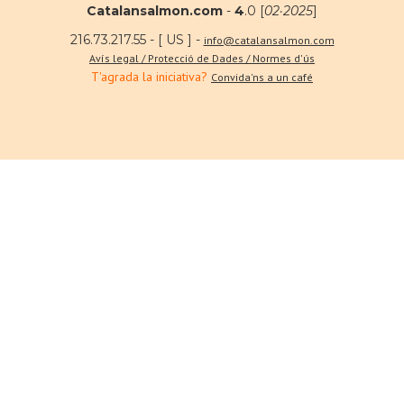
Catalansalmon.com
-
4
.0 [
02·2025
]
216.73.217.55 - [ US ] -
info@catalansalmon.com
Avís legal / Protecció de Dades / Normes d'ús
T'agrada la iniciativa?
Convida'ns a un café