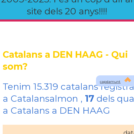
site dels 20 anys!!!!
Catalans a DEN HAAG - Qui
som?
capdamunt
Tenim 15.319 catalans registra
a Catalansalmon ,
17
dels qua
a Catalans a DEN HAAG
dat