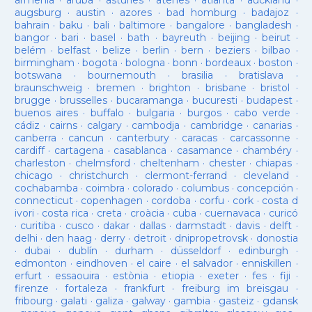
armenia
·
aruba
·
asturies
·
atenes
·
atlanta
·
auckland
·
augsburg
·
austin
·
azores
·
bad homburg
·
badajoz
·
bahrain
·
baku
·
bali
·
baltimore
·
bangalore
·
bangladesh
·
bangor
·
bari
·
basel
·
bath
·
bayreuth
·
beijing
·
beirut
·
belém
·
belfast
·
belize
·
berlin
·
bern
·
beziers
·
bilbao
·
birmingham
·
bogota
·
bologna
·
bonn
·
bordeaux
·
boston
·
botswana
·
bournemouth
·
brasilia
·
bratislava
·
braunschweig
·
bremen
·
brighton
·
brisbane
·
bristol
·
brugge
·
brusselles
·
bucaramanga
·
bucuresti
·
budapest
·
buenos aires
·
buffalo
·
bulgaria
·
burgos
·
cabo verde
·
cádiz
·
cairns
·
calgary
·
cambodja
·
cambridge
·
canarias
·
canberra
·
cancun
·
canterbury
·
caracas
·
carcassonne
·
cardiff
·
cartagena
·
casablanca
·
casamance
·
chambéry
·
charleston
·
chelmsford
·
cheltenham
·
chester
·
chiapas
·
chicago
·
christchurch
·
clermont-ferrand
·
cleveland
·
cochabamba
·
coimbra
·
colorado
·
columbus
·
concepción
·
connecticut
·
copenhagen
·
cordoba
·
corfu
·
cork
·
costa d
ivori
·
costa rica
·
creta
·
croàcia
·
cuba
·
cuernavaca
·
curicó
·
curitiba
·
cusco
·
dakar
·
dallas
·
darmstadt
·
davis
·
delft
·
delhi
·
den haag
·
derry
·
detroit
·
dnipropetrovsk
·
donostia
·
dubai
·
dublín
·
durham
·
düsseldorf
·
edinburgh
·
edmonton
·
eindhoven
·
el caire
·
el salvador
·
enniskillen
·
erfurt
·
essaouira
·
estònia
·
etiopia
·
exeter
·
fes
·
fiji
·
firenze
·
fortaleza
·
frankfurt
·
freiburg im breisgau
·
fribourg
·
galati
·
galiza
·
galway
·
gambia
·
gasteiz
·
gdansk