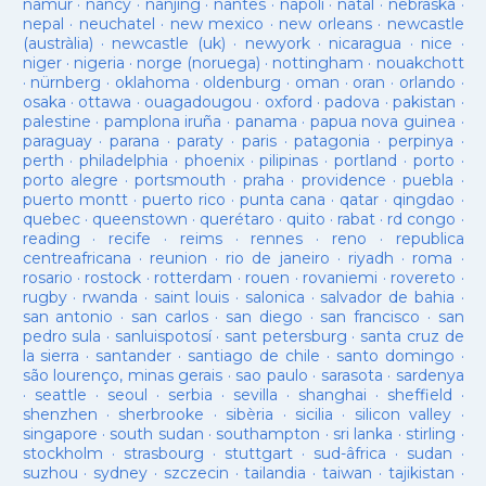
namur
·
nancy
·
nanjing
·
nantes
·
napoli
·
natal
·
nebraska
·
nepal
·
neuchatel
·
new mexico
·
new orleans
·
newcastle
(austràlia)
·
newcastle (uk)
·
newyork
·
nicaragua
·
nice
·
niger
·
nigeria
·
norge (noruega)
·
nottingham
·
nouakchott
·
nürnberg
·
oklahoma
·
oldenburg
·
oman
·
oran
·
orlando
·
osaka
·
ottawa
·
ouagadougou
·
oxford
·
padova
·
pakistan
·
palestine
·
pamplona iruña
·
panama
·
papua nova guinea
·
paraguay
·
parana
·
paraty
·
paris
·
patagonia
·
perpinya
·
perth
·
philadelphia
·
phoenix
·
pilipinas
·
portland
·
porto
·
porto alegre
·
portsmouth
·
praha
·
providence
·
puebla
·
puerto montt
·
puerto rico
·
punta cana
·
qatar
·
qingdao
·
quebec
·
queenstown
·
querétaro
·
quito
·
rabat
·
rd congo
·
reading
·
recife
·
reims
·
rennes
·
reno
·
republica
centreafricana
·
reunion
·
rio de janeiro
·
riyadh
·
roma
·
rosario
·
rostock
·
rotterdam
·
rouen
·
rovaniemi
·
rovereto
·
rugby
·
rwanda
·
saint louis
·
salonica
·
salvador de bahia
·
san antonio
·
san carlos
·
san diego
·
san francisco
·
san
pedro sula
·
sanluispotosí
·
sant petersburg
·
santa cruz de
la sierra
·
santander
·
santiago de chile
·
santo domingo
·
são lourenço, minas gerais
·
sao paulo
·
sarasota
·
sardenya
·
seattle
·
seoul
·
serbia
·
sevilla
·
shanghai
·
sheffield
·
shenzhen
·
sherbrooke
·
sibèria
·
sicilia
·
silicon valley
·
singapore
·
south sudan
·
southampton
·
sri lanka
·
stirling
·
stockholm
·
strasbourg
·
stuttgart
·
sud-âfrica
·
sudan
·
suzhou
·
sydney
·
szczecin
·
tailandia
·
taiwan
·
tajikistan
·