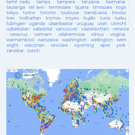
tamil nadu
·
tampa
·
tampere
·
tanzania
·
tasmania
·
tauranga
·
tel aviv
·
tennessee
·
tijuana
·
timisoara
·
togo
·
tokyo
·
torino
·
toronto
·
toulouse
·
transilvania
·
treviso
·
trier
·
trollhattan
·
tromso
·
troyes
·
trujillo
·
tunis
·
turku
·
tübingen
·
uganda
·
ulaanbaatar
·
uruguay
·
utah
·
utrecht
·
uzbekistan
·
valladolid
·
vancouver
·
vasterbotten
·
venezia
·
veracruz
·
vietnam
·
villahermosa
·
vilnius
·
virginia
·
warrnambool
·
warszawa
·
washington
·
wellington
·
wien
·
wight
·
wisconsin
·
wroclaw
·
wyoming
·
xipre
·
york
·
zanzibar
·
zurich
·