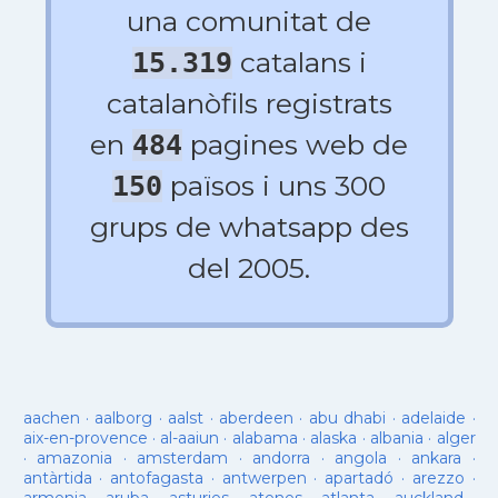
una comunitat de
catalans i
15.319
catalanòfils registrats
en
pagines web de
484
països i uns 300
150
grups de whatsapp des
del 2005.
aachen
·
aalborg
·
aalst
·
aberdeen
·
abu dhabi
·
adelaide
·
aix-en-provence
·
al-aaiun
·
alabama
·
alaska
·
albania
·
alger
·
amazonia
·
amsterdam
·
andorra
·
angola
·
ankara
·
antàrtida
·
antofagasta
·
antwerpen
·
apartadó
·
arezzo
·