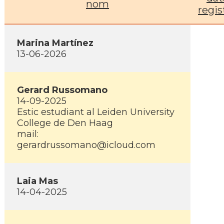
nom
regis
Marina Martínez
13-06-2026
Gerard Russomano
14-09-2025
Estic estudiant al Leiden University
College de Den Haag
mail:
gerardrussomano@icloud.com
Laia Mas
14-04-2025