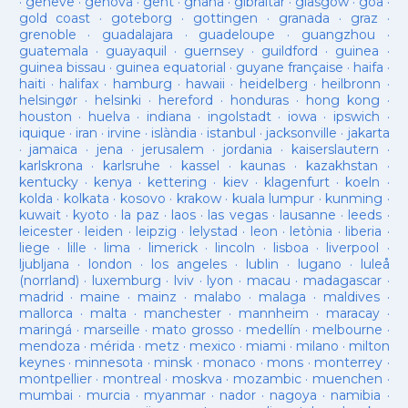
·
geneve
·
genova
·
gent
·
ghana
·
gibraltar
·
glasgow
·
goa
·
gold coast
·
goteborg
·
gottingen
·
granada
·
graz
·
grenoble
·
guadalajara
·
guadeloupe
·
guangzhou
·
guatemala
·
guayaquil
·
guernsey
·
guildford
·
guinea
·
guinea bissau
·
guinea equatorial
·
guyane française
·
haifa
·
haiti
·
halifax
·
hamburg
·
hawaii
·
heidelberg
·
heilbronn
·
helsingør
·
helsinki
·
hereford
·
honduras
·
hong kong
·
houston
·
huelva
·
indiana
·
ingolstadt
·
iowa
·
ipswich
·
iquique
·
iran
·
irvine
·
islàndia
·
istanbul
·
jacksonville
·
jakarta
·
jamaica
·
jena
·
jerusalem
·
jordania
·
kaiserslautern
·
karlskrona
·
karlsruhe
·
kassel
·
kaunas
·
kazakhstan
·
kentucky
·
kenya
·
kettering
·
kiev
·
klagenfurt
·
koeln
·
kolda
·
kolkata
·
kosovo
·
krakow
·
kuala lumpur
·
kunming
·
kuwait
·
kyoto
·
la paz
·
laos
·
las vegas
·
lausanne
·
leeds
·
leicester
·
leiden
·
leipzig
·
lelystad
·
leon
·
letònia
·
liberia
·
liege
·
lille
·
lima
·
limerick
·
lincoln
·
lisboa
·
liverpool
·
ljubljana
·
london
·
los angeles
·
lublin
·
lugano
·
luleå
(norrland)
·
luxemburg
·
lviv
·
lyon
·
macau
·
madagascar
·
madrid
·
maine
·
mainz
·
malabo
·
malaga
·
maldives
·
mallorca
·
malta
·
manchester
·
mannheim
·
maracay
·
maringá
·
marseille
·
mato grosso
·
medellín
·
melbourne
·
mendoza
·
mérida
·
metz
·
mexico
·
miami
·
milano
·
milton
keynes
·
minnesota
·
minsk
·
monaco
·
mons
·
monterrey
·
montpellier
·
montreal
·
moskva
·
mozambic
·
muenchen
·
mumbai
·
murcia
·
myanmar
·
nador
·
nagoya
·
namibia
·