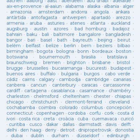
aachen
·
aalborg
·
aalst
·
aberdeen
·
abu dhabi
·
adelaide
·
aix-en-provence
·
al-aaiun
·
alabama
·
alaska
·
albania
·
alger
·
amazonia
·
amsterdam
·
andorra
·
angola
·
ankara
·
antàrtida
·
antofagasta
·
antwerpen
·
apartadó
·
arezzo
·
armenia
·
aruba
·
asturies
·
atenes
·
atlanta
·
auckland
·
augsburg
·
austin
·
azores
·
bad homburg
·
badajoz
·
bahrain
·
baku
·
bali
·
baltimore
·
bangalore
·
bangladesh
·
bangor
·
bari
·
basel
·
bath
·
bayreuth
·
beijing
·
beirut
·
belém
·
belfast
·
belize
·
berlin
·
bern
·
beziers
·
bilbao
·
birmingham
·
bogota
·
bologna
·
bonn
·
bordeaux
·
boston
·
botswana
·
bournemouth
·
brasilia
·
bratislava
·
braunschweig
·
bremen
·
brighton
·
brisbane
·
bristol
·
brugge
·
brusselles
·
bucaramanga
·
bucuresti
·
budapest
·
buenos aires
·
buffalo
·
bulgaria
·
burgos
·
cabo verde
·
cádiz
·
cairns
·
calgary
·
cambodja
·
cambridge
·
canarias
·
canberra
·
cancun
·
canterbury
·
caracas
·
carcassonne
·
cardiff
·
cartagena
·
casablanca
·
casamance
·
chambéry
·
charleston
·
chelmsford
·
cheltenham
·
chester
·
chiapas
·
chicago
·
christchurch
·
clermont-ferrand
·
cleveland
·
cochabamba
·
coimbra
·
colorado
·
columbus
·
concepción
·
connecticut
·
copenhagen
·
cordoba
·
corfu
·
cork
·
costa d
ivori
·
costa rica
·
creta
·
croàcia
·
cuba
·
cuernavaca
·
curicó
·
curitiba
·
cusco
·
dakar
·
dallas
·
darmstadt
·
davis
·
delft
·
delhi
·
den haag
·
derry
·
detroit
·
dnipropetrovsk
·
donostia
·
dubai
·
dublín
·
durham
·
düsseldorf
·
edinburgh
·