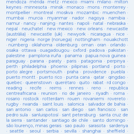
mendoza
·
mérida
·
metz
·
mexico
·
miami
·
milano
·
milton
keynes
·
minnesota
·
minsk
·
monaco
·
mons
·
monterrey
·
montpellier
·
montreal
·
moskva
·
mozambic
·
muenchen
·
mumbai
·
murcia
·
myanmar
·
nador
·
nagoya
·
namibia
·
namur
·
nancy
·
nanjing
·
nantes
·
napoli
·
natal
·
nebraska
·
nepal
·
neuchatel
·
new mexico
·
new orleans
·
newcastle
(austràlia)
·
newcastle (uk)
·
newyork
·
nicaragua
·
nice
·
niger
·
nigeria
·
norge (noruega)
·
nottingham
·
nouakchott
·
nürnberg
·
oklahoma
·
oldenburg
·
oman
·
oran
·
orlando
·
osaka
·
ottawa
·
ouagadougou
·
oxford
·
padova
·
pakistan
·
palestine
·
pamplona iruña
·
panama
·
papua nova guinea
·
paraguay
·
parana
·
paraty
·
paris
·
patagonia
·
perpinya
·
perth
·
philadelphia
·
phoenix
·
pilipinas
·
portland
·
porto
·
porto alegre
·
portsmouth
·
praha
·
providence
·
puebla
·
puerto montt
·
puerto rico
·
punta cana
·
qatar
·
qingdao
·
quebec
·
queenstown
·
querétaro
·
quito
·
rabat
·
rd congo
·
reading
·
recife
·
reims
·
rennes
·
reno
·
republica
centreafricana
·
reunion
·
rio de janeiro
·
riyadh
·
roma
·
rosario
·
rostock
·
rotterdam
·
rouen
·
rovaniemi
·
rovereto
·
rugby
·
rwanda
·
saint louis
·
salonica
·
salvador de bahia
·
san antonio
·
san carlos
·
san diego
·
san francisco
·
san
pedro sula
·
sanluispotosí
·
sant petersburg
·
santa cruz de
la sierra
·
santander
·
santiago de chile
·
santo domingo
·
são lourenço, minas gerais
·
sao paulo
·
sarasota
·
sardenya
·
seattle
·
seoul
·
serbia
·
sevilla
·
shanghai
·
sheffield
·