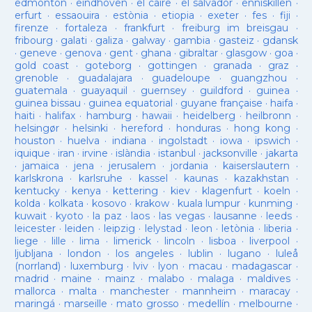
edmonton
·
eindhoven
·
el caire
·
el salvador
·
enniskillen
·
erfurt
·
essaouira
·
estònia
·
etiopia
·
exeter
·
fes
·
fiji
·
firenze
·
fortaleza
·
frankfurt
·
freiburg im breisgau
·
fribourg
·
galati
·
galiza
·
galway
·
gambia
·
gasteiz
·
gdansk
·
geneve
·
genova
·
gent
·
ghana
·
gibraltar
·
glasgow
·
goa
·
gold coast
·
goteborg
·
gottingen
·
granada
·
graz
·
grenoble
·
guadalajara
·
guadeloupe
·
guangzhou
·
guatemala
·
guayaquil
·
guernsey
·
guildford
·
guinea
·
guinea bissau
·
guinea equatorial
·
guyane française
·
haifa
·
haiti
·
halifax
·
hamburg
·
hawaii
·
heidelberg
·
heilbronn
·
helsingør
·
helsinki
·
hereford
·
honduras
·
hong kong
·
houston
·
huelva
·
indiana
·
ingolstadt
·
iowa
·
ipswich
·
iquique
·
iran
·
irvine
·
islàndia
·
istanbul
·
jacksonville
·
jakarta
·
jamaica
·
jena
·
jerusalem
·
jordania
·
kaiserslautern
·
karlskrona
·
karlsruhe
·
kassel
·
kaunas
·
kazakhstan
·
kentucky
·
kenya
·
kettering
·
kiev
·
klagenfurt
·
koeln
·
kolda
·
kolkata
·
kosovo
·
krakow
·
kuala lumpur
·
kunming
·
kuwait
·
kyoto
·
la paz
·
laos
·
las vegas
·
lausanne
·
leeds
·
leicester
·
leiden
·
leipzig
·
lelystad
·
leon
·
letònia
·
liberia
·
liege
·
lille
·
lima
·
limerick
·
lincoln
·
lisboa
·
liverpool
·
ljubljana
·
london
·
los angeles
·
lublin
·
lugano
·
luleå
(norrland)
·
luxemburg
·
lviv
·
lyon
·
macau
·
madagascar
·
madrid
·
maine
·
mainz
·
malabo
·
malaga
·
maldives
·
mallorca
·
malta
·
manchester
·
mannheim
·
maracay
·
maringá
·
marseille
·
mato grosso
·
medellín
·
melbourne
·