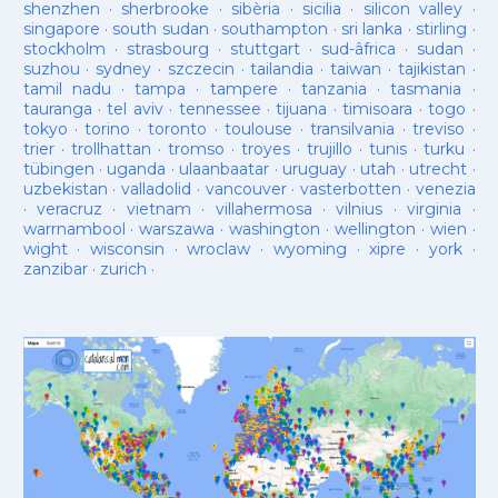
shenzhen
·
sherbrooke
·
sibèria
·
sicilia
·
silicon valley
·
singapore
·
south sudan
·
southampton
·
sri lanka
·
stirling
·
stockholm
·
strasbourg
·
stuttgart
·
sud-âfrica
·
sudan
·
suzhou
·
sydney
·
szczecin
·
tailandia
·
taiwan
·
tajikistan
·
tamil nadu
·
tampa
·
tampere
·
tanzania
·
tasmania
·
tauranga
·
tel aviv
·
tennessee
·
tijuana
·
timisoara
·
togo
·
tokyo
·
torino
·
toronto
·
toulouse
·
transilvania
·
treviso
·
trier
·
trollhattan
·
tromso
·
troyes
·
trujillo
·
tunis
·
turku
·
tübingen
·
uganda
·
ulaanbaatar
·
uruguay
·
utah
·
utrecht
·
uzbekistan
·
valladolid
·
vancouver
·
vasterbotten
·
venezia
·
veracruz
·
vietnam
·
villahermosa
·
vilnius
·
virginia
·
warrnambool
·
warszawa
·
washington
·
wellington
·
wien
·
wight
·
wisconsin
·
wroclaw
·
wyoming
·
xipre
·
york
·
zanzibar
·
zurich
·