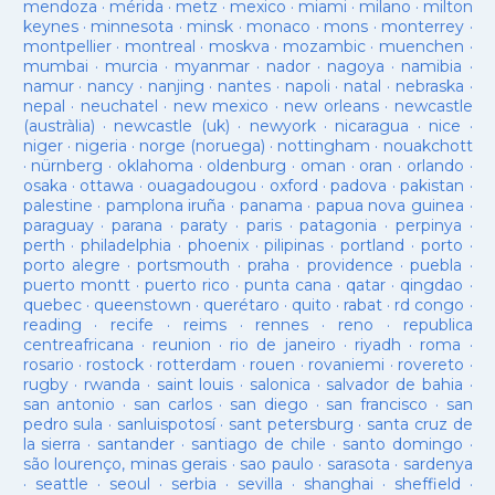
mendoza
·
mérida
·
metz
·
mexico
·
miami
·
milano
·
milton
keynes
·
minnesota
·
minsk
·
monaco
·
mons
·
monterrey
·
montpellier
·
montreal
·
moskva
·
mozambic
·
muenchen
·
mumbai
·
murcia
·
myanmar
·
nador
·
nagoya
·
namibia
·
namur
·
nancy
·
nanjing
·
nantes
·
napoli
·
natal
·
nebraska
·
nepal
·
neuchatel
·
new mexico
·
new orleans
·
newcastle
(austràlia)
·
newcastle (uk)
·
newyork
·
nicaragua
·
nice
·
niger
·
nigeria
·
norge (noruega)
·
nottingham
·
nouakchott
·
nürnberg
·
oklahoma
·
oldenburg
·
oman
·
oran
·
orlando
·
osaka
·
ottawa
·
ouagadougou
·
oxford
·
padova
·
pakistan
·
palestine
·
pamplona iruña
·
panama
·
papua nova guinea
·
paraguay
·
parana
·
paraty
·
paris
·
patagonia
·
perpinya
·
perth
·
philadelphia
·
phoenix
·
pilipinas
·
portland
·
porto
·
porto alegre
·
portsmouth
·
praha
·
providence
·
puebla
·
puerto montt
·
puerto rico
·
punta cana
·
qatar
·
qingdao
·
quebec
·
queenstown
·
querétaro
·
quito
·
rabat
·
rd congo
·
reading
·
recife
·
reims
·
rennes
·
reno
·
republica
centreafricana
·
reunion
·
rio de janeiro
·
riyadh
·
roma
·
rosario
·
rostock
·
rotterdam
·
rouen
·
rovaniemi
·
rovereto
·
rugby
·
rwanda
·
saint louis
·
salonica
·
salvador de bahia
·
san antonio
·
san carlos
·
san diego
·
san francisco
·
san
pedro sula
·
sanluispotosí
·
sant petersburg
·
santa cruz de
la sierra
·
santander
·
santiago de chile
·
santo domingo
·
são lourenço, minas gerais
·
sao paulo
·
sarasota
·
sardenya
·
seattle
·
seoul
·
serbia
·
sevilla
·
shanghai
·
sheffield
·