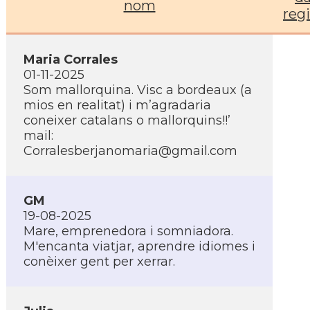
nom
regi
Maria Corrales
01-11-2025
Som mallorquina. Visc a bordeaux (a
mios en realitat) i m’agradaria
coneixer catalans o mallorquins!!’
mail:
Corralesberjanomaria@gmail.com
GM
19-08-2025
Mare, emprenedora i somniadora.
M'encanta viatjar, aprendre idiomes i
conèixer gent per xerrar.