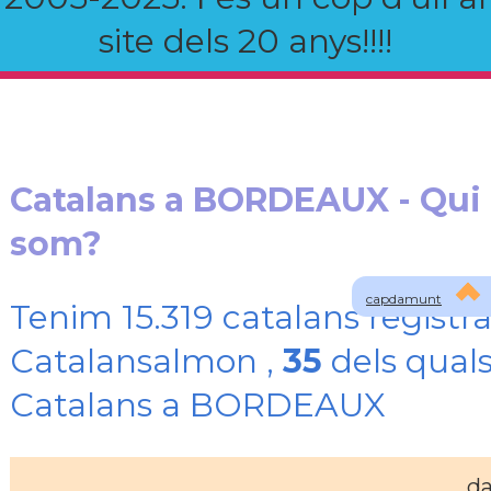
site dels 20 anys!!!!
Catalans a BORDEAUX - Qui
som?
capdamunt
Tenim 15.319 catalans registra
Catalansalmon ,
35
dels quals
Catalans a BORDEAUX
da