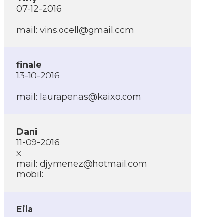
07-12-2016
mail:
vins.ocell@gmail.com
finale
13-10-2016
mail:
laurapenas@kaixo.com
Dani
11-09-2016
x
mail:
djymenez@hotmail.com
mobil:
Eila