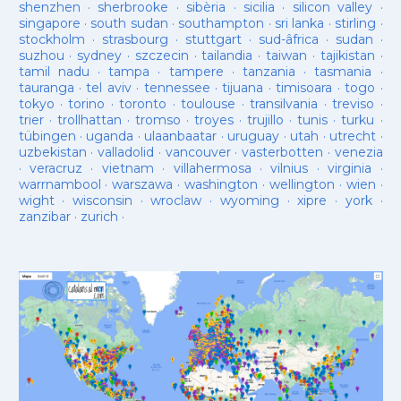
shenzhen
·
sherbrooke
·
sibèria
·
sicilia
·
silicon valley
·
singapore
·
south sudan
·
southampton
·
sri lanka
·
stirling
·
stockholm
·
strasbourg
·
stuttgart
·
sud-âfrica
·
sudan
·
suzhou
·
sydney
·
szczecin
·
tailandia
·
taiwan
·
tajikistan
·
tamil nadu
·
tampa
·
tampere
·
tanzania
·
tasmania
·
tauranga
·
tel aviv
·
tennessee
·
tijuana
·
timisoara
·
togo
·
tokyo
·
torino
·
toronto
·
toulouse
·
transilvania
·
treviso
·
trier
·
trollhattan
·
tromso
·
troyes
·
trujillo
·
tunis
·
turku
·
tübingen
·
uganda
·
ulaanbaatar
·
uruguay
·
utah
·
utrecht
·
uzbekistan
·
valladolid
·
vancouver
·
vasterbotten
·
venezia
·
veracruz
·
vietnam
·
villahermosa
·
vilnius
·
virginia
·
warrnambool
·
warszawa
·
washington
·
wellington
·
wien
·
wight
·
wisconsin
·
wroclaw
·
wyoming
·
xipre
·
york
·
zanzibar
·
zurich
·