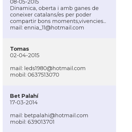
08-05-2015
Dinamica, oberta i amb ganes de
coneixer catalans/es per poder
compartir bons moments,vivencies...
mail:
ennia_11@hotmail.com
Tomas
02-04-2015
mail:
leds1980@hotmail.com
mobil: 0637513070
Bet Palahí­
17-03-2014
mail:
betpalahi@hotmail.com
mobil: 639013701