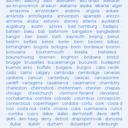
aachen
·
aalborg
·
aalst
·
aberdeen
·
abu dhabi
·
adelaide
·
aix-en-provence
·
al-aaiun
·
alabama
·
alaska
·
albania
·
alger
·
amazonia
·
amsterdam
·
andorra
·
angola
·
ankara
·
antàrtida
·
antofagasta
·
antwerpen
·
apartadó
·
arezzo
·
armenia
·
aruba
·
asturies
·
atenes
·
atlanta
·
auckland
·
augsburg
·
austin
·
azores
·
bad homburg
·
badajoz
·
bahrain
·
baku
·
bali
·
baltimore
·
bangalore
·
bangladesh
·
bangor
·
bari
·
basel
·
bath
·
bayreuth
·
beijing
·
beirut
·
belém
·
belfast
·
belize
·
berlin
·
bern
·
beziers
·
bilbao
·
birmingham
·
bogota
·
bologna
·
bonn
·
bordeaux
·
boston
·
botswana
·
bournemouth
·
brasilia
·
bratislava
·
braunschweig
·
bremen
·
brighton
·
brisbane
·
bristol
·
brugge
·
brusselles
·
bucaramanga
·
bucuresti
·
budapest
·
buenos aires
·
buffalo
·
bulgaria
·
burgos
·
cabo verde
·
cádiz
·
cairns
·
calgary
·
cambodja
·
cambridge
·
canarias
·
canberra
·
cancun
·
canterbury
·
caracas
·
carcassonne
·
cardiff
·
cartagena
·
casablanca
·
casamance
·
chambéry
·
charleston
·
chelmsford
·
cheltenham
·
chester
·
chiapas
·
chicago
·
christchurch
·
clermont-ferrand
·
cleveland
·
cochabamba
·
coimbra
·
colorado
·
columbus
·
concepción
·
connecticut
·
copenhagen
·
cordoba
·
corfu
·
cork
·
costa d
ivori
·
costa rica
·
creta
·
croàcia
·
cuba
·
cuernavaca
·
curicó
·
curitiba
·
cusco
·
dakar
·
dallas
·
darmstadt
·
davis
·
delft
·
delhi
·
den haag
·
derry
·
detroit
·
dnipropetrovsk
·
donostia
·
dubai
·
dublín
·
durham
·
düsseldorf
·
edinburgh
·