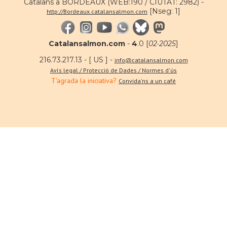
Catalans a BORDEAUX (WEB:190 / CIUTAT: 2982) -
[Nseg: 1]
http://Bordeaux.catalansalmon.com
Catalansalmon.com
-
4
.0 [
02·2025
]
216.73.217.13 - [ US ] -
info@catalansalmon.com
Avís legal / Protecció de Dades / Normes d'ús
T'agrada la iniciativa?
Convida'ns a un café