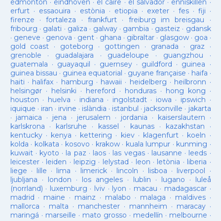
edmonton
·
eindhoven
·
el caire
·
el salvador
·
enniskillen
·
erfurt
·
essaouira
·
estònia
·
etiopia
·
exeter
·
fes
·
fiji
·
firenze
·
fortaleza
·
frankfurt
·
freiburg im breisgau
·
fribourg
·
galati
·
galiza
·
galway
·
gambia
·
gasteiz
·
gdansk
·
geneve
·
genova
·
gent
·
ghana
·
gibraltar
·
glasgow
·
goa
·
gold coast
·
goteborg
·
gottingen
·
granada
·
graz
·
grenoble
·
guadalajara
·
guadeloupe
·
guangzhou
·
guatemala
·
guayaquil
·
guernsey
·
guildford
·
guinea
·
guinea bissau
·
guinea equatorial
·
guyane française
·
haifa
·
haiti
·
halifax
·
hamburg
·
hawaii
·
heidelberg
·
heilbronn
·
helsingør
·
helsinki
·
hereford
·
honduras
·
hong kong
·
houston
·
huelva
·
indiana
·
ingolstadt
·
iowa
·
ipswich
·
iquique
·
iran
·
irvine
·
islàndia
·
istanbul
·
jacksonville
·
jakarta
·
jamaica
·
jena
·
jerusalem
·
jordania
·
kaiserslautern
·
karlskrona
·
karlsruhe
·
kassel
·
kaunas
·
kazakhstan
·
kentucky
·
kenya
·
kettering
·
kiev
·
klagenfurt
·
koeln
·
kolda
·
kolkata
·
kosovo
·
krakow
·
kuala lumpur
·
kunming
·
kuwait
·
kyoto
·
la paz
·
laos
·
las vegas
·
lausanne
·
leeds
·
leicester
·
leiden
·
leipzig
·
lelystad
·
leon
·
letònia
·
liberia
·
liege
·
lille
·
lima
·
limerick
·
lincoln
·
lisboa
·
liverpool
·
ljubljana
·
london
·
los angeles
·
lublin
·
lugano
·
luleå
(norrland)
·
luxemburg
·
lviv
·
lyon
·
macau
·
madagascar
·
madrid
·
maine
·
mainz
·
malabo
·
malaga
·
maldives
·
mallorca
·
malta
·
manchester
·
mannheim
·
maracay
·
maringá
·
marseille
·
mato grosso
·
medellín
·
melbourne
·