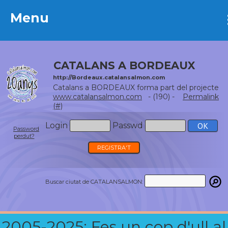
Menu
Menu
CATALANS A BORDEAUX
http://Bordeaux.catalansalmon.com
Catalans a BORDEAUX forma part del projecte
www.catalansalmon.com
- (190) -
Permalink
(#)
Login
Passwd
Password
perdut?
REGISTRA'T
Buscar ciutat de CATALANSALMON:
2005-2025: Fes un cop d'ull al