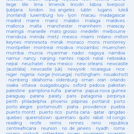
liege
·
lille
·
lima
·
limerick
·
lincoln
·
lisboa
·
liverpool
·
ljubljana
·
london
·
los angeles
·
lublin
·
lugano
·
luleå
(norrland)
·
luxemburg
·
lviv
·
lyon
·
macau
·
madagascar
·
madrid
·
maine
·
mainz
·
malabo
·
malaga
·
maldives
·
mallorca
·
malta
·
manchester
·
mannheim
·
maracay
·
maringá
·
marseille
·
mato grosso
·
medellín
·
melbourne
·
mendoza
·
mérida
·
metz
·
mexico
·
miami
·
milano
·
milton
keynes
·
minnesota
·
minsk
·
monaco
·
mons
·
monterrey
·
montpellier
·
montreal
·
moskva
·
mozambic
·
muenchen
·
mumbai
·
murcia
·
myanmar
·
nador
·
nagoya
·
namibia
·
namur
·
nancy
·
nanjing
·
nantes
·
napoli
·
natal
·
nebraska
·
nepal
·
neuchatel
·
new mexico
·
new orleans
·
newcastle
(austràlia)
·
newcastle (uk)
·
newyork
·
nicaragua
·
nice
·
niger
·
nigeria
·
norge (noruega)
·
nottingham
·
nouakchott
·
nürnberg
·
oklahoma
·
oldenburg
·
oman
·
oran
·
orlando
·
osaka
·
ottawa
·
ouagadougou
·
oxford
·
padova
·
pakistan
·
palestine
·
pamplona iruña
·
panama
·
papua nova guinea
·
paraguay
·
parana
·
paraty
·
paris
·
patagonia
·
perpinya
·
perth
·
philadelphia
·
phoenix
·
pilipinas
·
portland
·
porto
·
porto alegre
·
portsmouth
·
praha
·
providence
·
puebla
·
puerto montt
·
puerto rico
·
punta cana
·
qatar
·
qingdao
·
quebec
·
queenstown
·
querétaro
·
quito
·
rabat
·
rd congo
·
reading
·
recife
·
reims
·
rennes
·
reno
·
republica
centreafricana
·
reunion
·
rio de janeiro
·
riyadh
·
roma
·
rosario
·
rostock
·
rotterdam
·
rouen
·
rovaniemi
·
rovereto
·