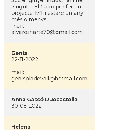
Soc enginyer industrial i he
vingut a El Cairo per fer un
projecte. M'hi estaré un any
més o menys.
mail:
alvaro.iriarte70@gmail.com
Genis
22-11-2022
mail:
genispladevall@hotmail.com
Anna Gassó Duocastella
30-08-2022
Helena