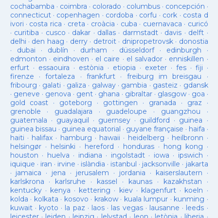
cochabamba
·
coimbra
·
colorado
·
columbus
·
concepción
·
connecticut
·
copenhagen
·
cordoba
·
corfu
·
cork
·
costa d
ivori
·
costa rica
·
creta
·
croàcia
·
cuba
·
cuernavaca
·
curicó
·
curitiba
·
cusco
·
dakar
·
dallas
·
darmstadt
·
davis
·
delft
·
delhi
·
den haag
·
derry
·
detroit
·
dnipropetrovsk
·
donostia
·
dubai
·
dublín
·
durham
·
düsseldorf
·
edinburgh
·
edmonton
·
eindhoven
·
el caire
·
el salvador
·
enniskillen
·
erfurt
·
essaouira
·
estònia
·
etiopia
·
exeter
·
fes
·
fiji
·
firenze
·
fortaleza
·
frankfurt
·
freiburg im breisgau
·
fribourg
·
galati
·
galiza
·
galway
·
gambia
·
gasteiz
·
gdansk
·
geneve
·
genova
·
gent
·
ghana
·
gibraltar
·
glasgow
·
goa
·
gold coast
·
goteborg
·
gottingen
·
granada
·
graz
·
grenoble
·
guadalajara
·
guadeloupe
·
guangzhou
·
guatemala
·
guayaquil
·
guernsey
·
guildford
·
guinea
·
guinea bissau
·
guinea equatorial
·
guyane française
·
haifa
·
haiti
·
halifax
·
hamburg
·
hawaii
·
heidelberg
·
heilbronn
·
helsingør
·
helsinki
·
hereford
·
honduras
·
hong kong
·
houston
·
huelva
·
indiana
·
ingolstadt
·
iowa
·
ipswich
·
iquique
·
iran
·
irvine
·
islàndia
·
istanbul
·
jacksonville
·
jakarta
·
jamaica
·
jena
·
jerusalem
·
jordania
·
kaiserslautern
·
karlskrona
·
karlsruhe
·
kassel
·
kaunas
·
kazakhstan
·
kentucky
·
kenya
·
kettering
·
kiev
·
klagenfurt
·
koeln
·
kolda
·
kolkata
·
kosovo
·
krakow
·
kuala lumpur
·
kunming
·
kuwait
·
kyoto
·
la paz
·
laos
·
las vegas
·
lausanne
·
leeds
·
leicester
·
leiden
·
leipzig
·
lelystad
·
leon
·
letònia
·
liberia
·