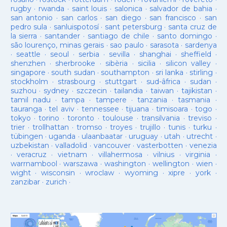
rugby
·
rwanda
·
saint louis
·
salonica
·
salvador de bahia
·
san antonio
·
san carlos
·
san diego
·
san francisco
·
san
pedro sula
·
sanluispotosí
·
sant petersburg
·
santa cruz de
la sierra
·
santander
·
santiago de chile
·
santo domingo
·
são lourenço, minas gerais
·
sao paulo
·
sarasota
·
sardenya
·
seattle
·
seoul
·
serbia
·
sevilla
·
shanghai
·
sheffield
·
shenzhen
·
sherbrooke
·
sibèria
·
sicilia
·
silicon valley
·
singapore
·
south sudan
·
southampton
·
sri lanka
·
stirling
·
stockholm
·
strasbourg
·
stuttgart
·
sud-âfrica
·
sudan
·
suzhou
·
sydney
·
szczecin
·
tailandia
·
taiwan
·
tajikistan
·
tamil nadu
·
tampa
·
tampere
·
tanzania
·
tasmania
·
tauranga
·
tel aviv
·
tennessee
·
tijuana
·
timisoara
·
togo
·
tokyo
·
torino
·
toronto
·
toulouse
·
transilvania
·
treviso
·
trier
·
trollhattan
·
tromso
·
troyes
·
trujillo
·
tunis
·
turku
·
tübingen
·
uganda
·
ulaanbaatar
·
uruguay
·
utah
·
utrecht
·
uzbekistan
·
valladolid
·
vancouver
·
vasterbotten
·
venezia
·
veracruz
·
vietnam
·
villahermosa
·
vilnius
·
virginia
·
warrnambool
·
warszawa
·
washington
·
wellington
·
wien
·
wight
·
wisconsin
·
wroclaw
·
wyoming
·
xipre
·
york
·
zanzibar
·
zurich
·