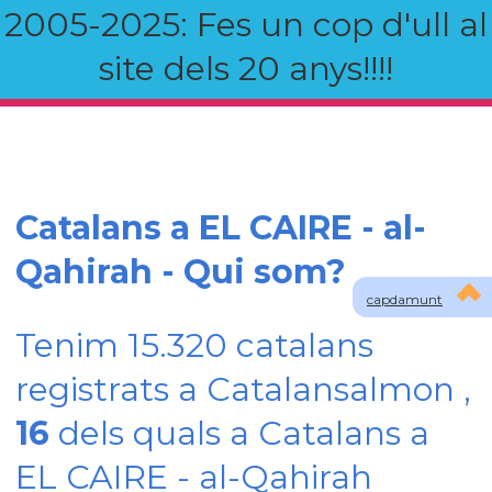
2005-2025: Fes un cop d'ull al
site dels 20 anys!!!!
Catalans a EL CAIRE - al-
Qahirah - Qui som?
capdamunt
Tenim 15.320 catalans
registrats a Catalansalmon ,
16
dels quals a Catalans a
EL CAIRE - al-Qahirah