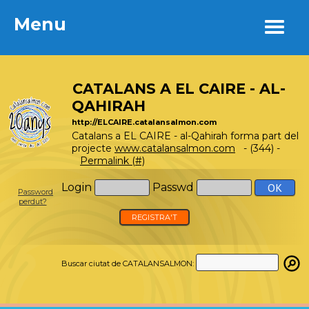
Menu
Menu
CATALANS A EL CAIRE - AL-
QAHIRAH
http://ELCAIRE.catalansalmon.com
Catalans a EL CAIRE - al-Qahirah forma part del
projecte
www.catalansalmon.com
- (344) -
Permalink (#)
Login
Passwd
Password
perdut?
REGISTRA'T
Buscar ciutat de CATALANSALMON: