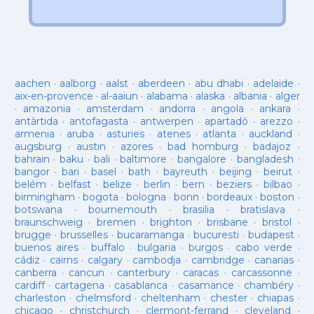
aachen
·
aalborg
·
aalst
·
aberdeen
·
abu dhabi
·
adelaide
·
aix-en-provence
·
al-aaiun
·
alabama
·
alaska
·
albania
·
alger
·
amazonia
·
amsterdam
·
andorra
·
angola
·
ankara
·
antàrtida
·
antofagasta
·
antwerpen
·
apartadó
·
arezzo
·
armenia
·
aruba
·
asturies
·
atenes
·
atlanta
·
auckland
·
augsburg
·
austin
·
azores
·
bad homburg
·
badajoz
·
bahrain
·
baku
·
bali
·
baltimore
·
bangalore
·
bangladesh
·
bangor
·
bari
·
basel
·
bath
·
bayreuth
·
beijing
·
beirut
·
belém
·
belfast
·
belize
·
berlin
·
bern
·
beziers
·
bilbao
·
birmingham
·
bogota
·
bologna
·
bonn
·
bordeaux
·
boston
·
botswana
·
bournemouth
·
brasilia
·
bratislava
·
braunschweig
·
bremen
·
brighton
·
brisbane
·
bristol
·
brugge
·
brusselles
·
bucaramanga
·
bucuresti
·
budapest
·
buenos aires
·
buffalo
·
bulgaria
·
burgos
·
cabo verde
·
cádiz
·
cairns
·
calgary
·
cambodja
·
cambridge
·
canarias
·
canberra
·
cancun
·
canterbury
·
caracas
·
carcassonne
·
cardiff
·
cartagena
·
casablanca
·
casamance
·
chambéry
·
charleston
·
chelmsford
·
cheltenham
·
chester
·
chiapas
·
chicago
·
christchurch
·
clermont-ferrand
·
cleveland
·