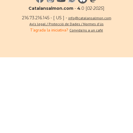
Catalansalmon.com
-
4
.0 [
02·2025
]
216.73.216.145 - [ US ] -
info@catalansalmon.com
Avís legal / Protecció de Dades / Normes d'ús
T'agrada la iniciativa?
Convida'ns a un café