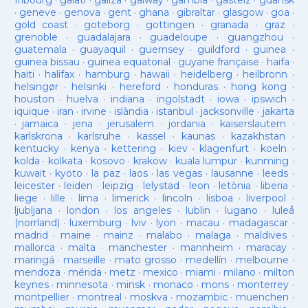
fribourg
·
galati
·
galiza
·
galway
·
gambia
·
gasteiz
·
gdansk
·
geneve
·
genova
·
gent
·
ghana
·
gibraltar
·
glasgow
·
goa
·
gold coast
·
goteborg
·
gottingen
·
granada
·
graz
·
grenoble
·
guadalajara
·
guadeloupe
·
guangzhou
·
guatemala
·
guayaquil
·
guernsey
·
guildford
·
guinea
·
guinea bissau
·
guinea equatorial
·
guyane française
·
haifa
·
haiti
·
halifax
·
hamburg
·
hawaii
·
heidelberg
·
heilbronn
·
helsingør
·
helsinki
·
hereford
·
honduras
·
hong kong
·
houston
·
huelva
·
indiana
·
ingolstadt
·
iowa
·
ipswich
·
iquique
·
iran
·
irvine
·
islàndia
·
istanbul
·
jacksonville
·
jakarta
·
jamaica
·
jena
·
jerusalem
·
jordania
·
kaiserslautern
·
karlskrona
·
karlsruhe
·
kassel
·
kaunas
·
kazakhstan
·
kentucky
·
kenya
·
kettering
·
kiev
·
klagenfurt
·
koeln
·
kolda
·
kolkata
·
kosovo
·
krakow
·
kuala lumpur
·
kunming
·
kuwait
·
kyoto
·
la paz
·
laos
·
las vegas
·
lausanne
·
leeds
·
leicester
·
leiden
·
leipzig
·
lelystad
·
leon
·
letònia
·
liberia
·
liege
·
lille
·
lima
·
limerick
·
lincoln
·
lisboa
·
liverpool
·
ljubljana
·
london
·
los angeles
·
lublin
·
lugano
·
luleå
(norrland)
·
luxemburg
·
lviv
·
lyon
·
macau
·
madagascar
·
madrid
·
maine
·
mainz
·
malabo
·
malaga
·
maldives
·
mallorca
·
malta
·
manchester
·
mannheim
·
maracay
·
maringá
·
marseille
·
mato grosso
·
medellín
·
melbourne
·
mendoza
·
mérida
·
metz
·
mexico
·
miami
·
milano
·
milton
keynes
·
minnesota
·
minsk
·
monaco
·
mons
·
monterrey
·
montpellier
·
montreal
·
moskva
·
mozambic
·
muenchen
·