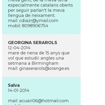
meva gent, de la meva terra
especialmente catalans oberts
per seguir parlan't la meva
llengua de neixament.
mail:
cdiazr@ymail.com
mobil: 8098906754
GEORGINA SERAROLS
12-04-2014
mare de nena de 15 anys que
vol que estudïï angles una
setmana a Birmingham
mail:
ginaserarols@orange.es
Salva
14-01-2014
mail:
acuari06@hotmail.com