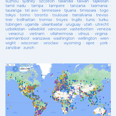
suzhou
·
sydney
·
szczecin
·
tailandia
·
taiwan
·
tajikistan
·
tamil nadu
·
tampa
·
tampere
·
tanzania
·
tasmania
·
tauranga
·
tel aviv
·
tennessee
·
tijuana
·
timisoara
·
togo
·
tokyo
·
torino
·
toronto
·
toulouse
·
transilvania
·
treviso
·
trier
·
trollhattan
·
tromso
·
troyes
·
trujillo
·
tunis
·
turku
·
tübingen
·
uganda
·
ulaanbaatar
·
uruguay
·
utah
·
utrecht
·
uzbekistan
·
valladolid
·
vancouver
·
vasterbotten
·
venezia
·
veracruz
·
vietnam
·
villahermosa
·
vilnius
·
virginia
·
warrnambool
·
warszawa
·
washington
·
wellington
·
wien
·
wight
·
wisconsin
·
wroclaw
·
wyoming
·
xipre
·
york
·
zanzibar
·
zurich
·