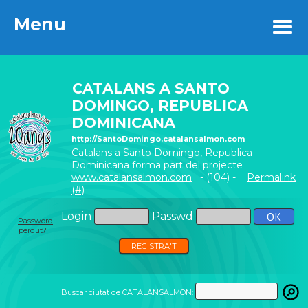
Menu
Menu
CATALANS A SANTO
DOMINGO, REPUBLICA
DOMINICANA
http://SantoDomingo.catalansalmon.com
Catalans a Santo Domingo, Republica
Dominicana forma part del projecte
www.catalansalmon.com
- (104) -
Permalink
(#)
Login
Passwd
Password
perdut?
REGISTRA'T
Buscar ciutat de CATALANSALMON: