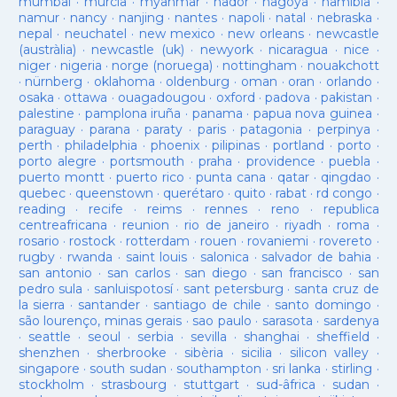
mumbai
·
murcia
·
myanmar
·
nador
·
nagoya
·
namibia
·
namur
·
nancy
·
nanjing
·
nantes
·
napoli
·
natal
·
nebraska
·
nepal
·
neuchatel
·
new mexico
·
new orleans
·
newcastle
(austràlia)
·
newcastle (uk)
·
newyork
·
nicaragua
·
nice
·
niger
·
nigeria
·
norge (noruega)
·
nottingham
·
nouakchott
·
nürnberg
·
oklahoma
·
oldenburg
·
oman
·
oran
·
orlando
·
osaka
·
ottawa
·
ouagadougou
·
oxford
·
padova
·
pakistan
·
palestine
·
pamplona iruña
·
panama
·
papua nova guinea
·
paraguay
·
parana
·
paraty
·
paris
·
patagonia
·
perpinya
·
perth
·
philadelphia
·
phoenix
·
pilipinas
·
portland
·
porto
·
porto alegre
·
portsmouth
·
praha
·
providence
·
puebla
·
puerto montt
·
puerto rico
·
punta cana
·
qatar
·
qingdao
·
quebec
·
queenstown
·
querétaro
·
quito
·
rabat
·
rd congo
·
reading
·
recife
·
reims
·
rennes
·
reno
·
republica
centreafricana
·
reunion
·
rio de janeiro
·
riyadh
·
roma
·
rosario
·
rostock
·
rotterdam
·
rouen
·
rovaniemi
·
rovereto
·
rugby
·
rwanda
·
saint louis
·
salonica
·
salvador de bahia
·
san antonio
·
san carlos
·
san diego
·
san francisco
·
san
pedro sula
·
sanluispotosí
·
sant petersburg
·
santa cruz de
la sierra
·
santander
·
santiago de chile
·
santo domingo
·
são lourenço, minas gerais
·
sao paulo
·
sarasota
·
sardenya
·
seattle
·
seoul
·
serbia
·
sevilla
·
shanghai
·
sheffield
·
shenzhen
·
sherbrooke
·
sibèria
·
sicilia
·
silicon valley
·
singapore
·
south sudan
·
southampton
·
sri lanka
·
stirling
·
stockholm
·
strasbourg
·
stuttgart
·
sud-âfrica
·
sudan
·