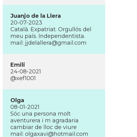
Juanjo de la Llera
20-07-2023
Català. Expatriat. Orgullós del
meu paí­s. Independentista.
mail:
jjdelallera@gmail.com
Emili
24-08-2021
@xef1001
Olga
08-01-2021
Sóc una persona molt
aventurera i m agradaria
cambiar de lloc de viure
mail:
olgaxavi@hotmail.com