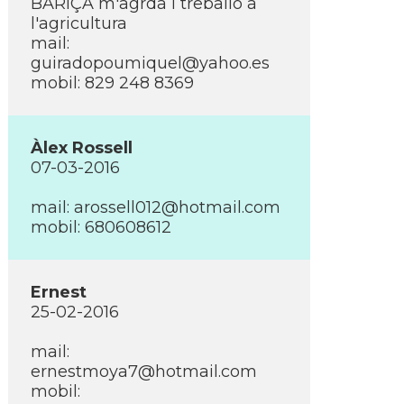
BARíÇA m'agrda i treballo a
l'agricultura
mail:
guiradopoumiquel@yahoo.es
mobil: 829 248 8369
Àlex Rossell
07-03-2016
mail:
arossell012@hotmail.com
mobil: 680608612
Ernest
25-02-2016
mail:
ernestmoya7@hotmail.com
mobil: