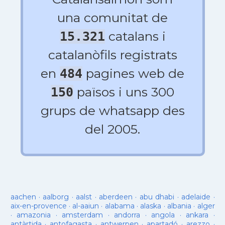
una comunitat de
catalans i
15.321
catalanòfils registrats
en
pagines web de
484
països i uns 300
150
grups de whatsapp des
del 2005.
aachen
·
aalborg
·
aalst
·
aberdeen
·
abu dhabi
·
adelaide
·
aix-en-provence
·
al-aaiun
·
alabama
·
alaska
·
albania
·
alger
·
amazonia
·
amsterdam
·
andorra
·
angola
·
ankara
·
antàrtida
·
antofagasta
·
antwerpen
·
apartadó
·
arezzo
·