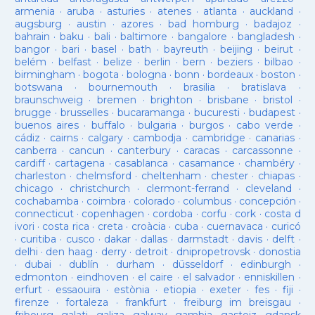
armenia
·
aruba
·
asturies
·
atenes
·
atlanta
·
auckland
·
augsburg
·
austin
·
azores
·
bad homburg
·
badajoz
·
bahrain
·
baku
·
bali
·
baltimore
·
bangalore
·
bangladesh
·
bangor
·
bari
·
basel
·
bath
·
bayreuth
·
beijing
·
beirut
·
belém
·
belfast
·
belize
·
berlin
·
bern
·
beziers
·
bilbao
·
birmingham
·
bogota
·
bologna
·
bonn
·
bordeaux
·
boston
·
botswana
·
bournemouth
·
brasilia
·
bratislava
·
braunschweig
·
bremen
·
brighton
·
brisbane
·
bristol
·
brugge
·
brusselles
·
bucaramanga
·
bucuresti
·
budapest
·
buenos aires
·
buffalo
·
bulgaria
·
burgos
·
cabo verde
·
cádiz
·
cairns
·
calgary
·
cambodja
·
cambridge
·
canarias
·
canberra
·
cancun
·
canterbury
·
caracas
·
carcassonne
·
cardiff
·
cartagena
·
casablanca
·
casamance
·
chambéry
·
charleston
·
chelmsford
·
cheltenham
·
chester
·
chiapas
·
chicago
·
christchurch
·
clermont-ferrand
·
cleveland
·
cochabamba
·
coimbra
·
colorado
·
columbus
·
concepción
·
connecticut
·
copenhagen
·
cordoba
·
corfu
·
cork
·
costa d
ivori
·
costa rica
·
creta
·
croàcia
·
cuba
·
cuernavaca
·
curicó
·
curitiba
·
cusco
·
dakar
·
dallas
·
darmstadt
·
davis
·
delft
·
delhi
·
den haag
·
derry
·
detroit
·
dnipropetrovsk
·
donostia
·
dubai
·
dublín
·
durham
·
düsseldorf
·
edinburgh
·
edmonton
·
eindhoven
·
el caire
·
el salvador
·
enniskillen
·
erfurt
·
essaouira
·
estònia
·
etiopia
·
exeter
·
fes
·
fiji
·
firenze
·
fortaleza
·
frankfurt
·
freiburg im breisgau
·