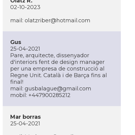
Olatz R.
02-10-2023
mail:
olatzriber@hotmail.com
Gus
25-04-2021
Pare, arquitecte, dissenyador
d'interiors fent de design manager
per una empresa de construcció al
Regne Unit. Català i de Barça fins al
final!
mail:
gusbalague@gmail.com
mobil: +447900285212
Mar borras
25-04-2021