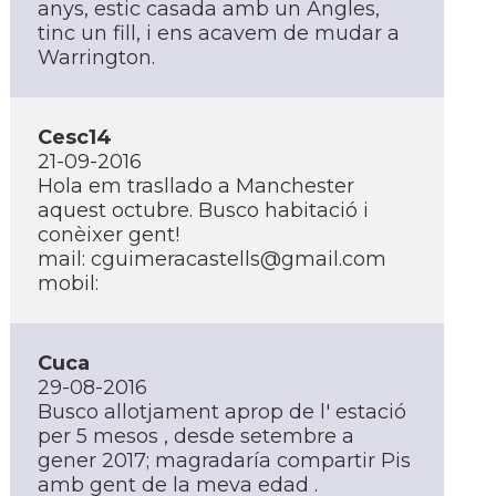
anys, estic casada amb un Angles,
tinc un fill, i ens acavem de mudar a
Warrington.
Cesc14
21-09-2016
Hola em trasllado a Manchester
aquest octubre. Busco habitació i
conèixer gent!
mail:
cguimeracastells@gmail.com
mobil:
Cuca
29-08-2016
Busco allotjament aprop de l' estació
per 5 mesos , desde setembre a
gener 2017; magradarí­a compartir Pis
amb gent de la meva edad .