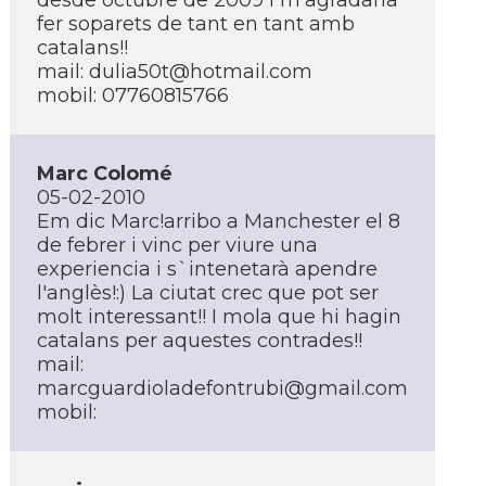
desde octubre de 2009 i m'agradaria
fer soparets de tant en tant amb
catalans!!
mail:
dulia50t@hotmail.com
mobil: 07760815766
Marc Colomé
05-02-2010
Em dic Marc!arribo a Manchester el 8
de febrer i vinc per viure una
experiencia i s`intenetarà apendre
l'anglès!:) La ciutat crec que pot ser
molt interessant!! I mola que hi hagin
catalans per aquestes contrades!!
mail:
marcguardioladefontrubi@gmail.com
mobil: