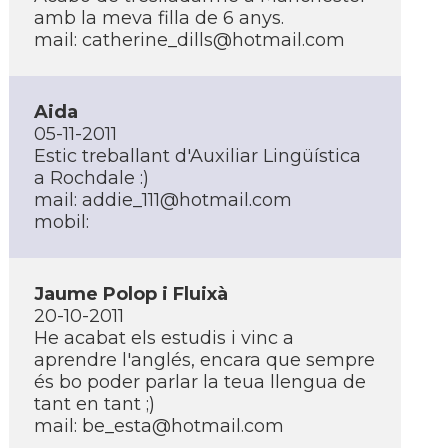
amb la meva filla de 6 anys.
mail:
catherine_dills@hotmail.com
Aida
05-11-2011
Estic treballant d'Auxiliar Lingüí­stica
a Rochdale :)
mail:
addie_111@hotmail.com
mobil:
Jaume Polop i Fluixà
20-10-2011
He acabat els estudis i vinc a
aprendre l'anglés, encara que sempre
és bo poder parlar la teua llengua de
tant en tant ;)
mail:
be_esta@hotmail.com