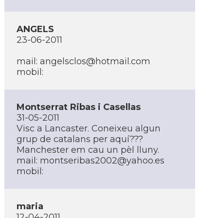
ANGELS
23-06-2011
mail:
angelsclos@hotmail.com
mobil:
Montserrat Ribas i Casellas
31-05-2011
Visc a Lancaster. Coneixeu algun
grup de catalans per aquí­???
Manchester em cau un pèl lluny.
mail:
montseribas2002@yahoo.es
mobil:
maria
12-04-2011