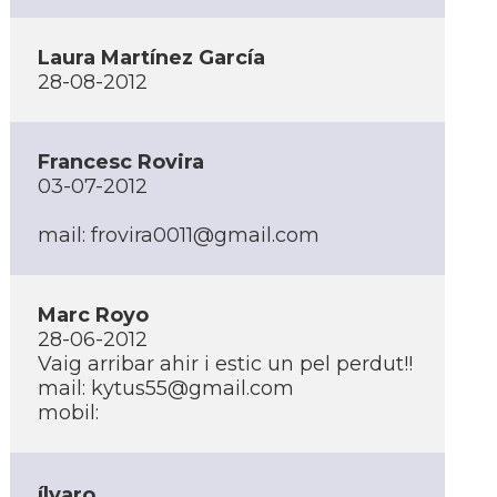
Laura Martí­nez Garcí­a
28-08-2012
Francesc Rovira
03-07-2012
mail:
frovira0011@gmail.com
Marc Royo
28-06-2012
Vaig arribar ahir i estic un pel perdut!!
mail:
kytus55@gmail.com
mobil:
ílvaro