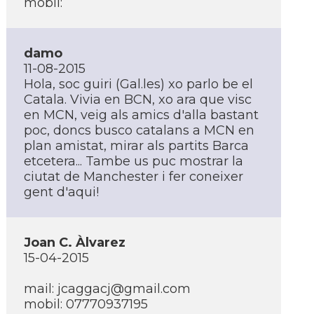
mobil:
damo
11-08-2015
Hola, soc guiri (Gal.les) xo parlo be el
Catala. Vivia en BCN, xo ara que visc
en MCN, veig als amics d'alla bastant
poc, doncs busco catalans a MCN en
plan amistat, mirar als partits Barca
etcetera... Tambe us puc mostrar la
ciutat de Manchester i fer coneixer
gent d'aqui!
Joan C. Àlvarez
15-04-2015
mail:
jcaggacj@gmail.com
mobil: 07770937195