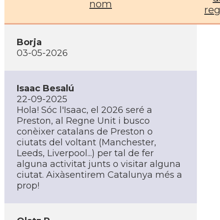
nom
reg
Borja
03-05-2026
Isaac Besalú
22-09-2025
Hola! Sóc l'Isaac, el 2026 seré a
Preston, al Regne Unit i busco
conèixer catalans de Preston o
ciutats del voltant (Manchester,
Leeds, Liverpool...) per tal de fer
alguna activitat junts o visitar alguna
ciutat. Aixàsentirem Catalunya més a
prop!