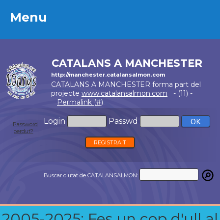
Menu
Menu
CATALANS A MANCHESTER
http://manchester.catalansalmon.com
CATALANS A MANCHESTER forma part del
projecte
www.catalansalmon.com
- (11) -
Permalink (#)
Login
Passwd
Password
perdut?
REGISTRA'T
Buscar ciutat de CATALANSALMON:
2005-2025: Fes un cop d'ull al