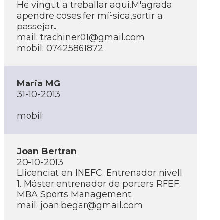
He vingut a treballar aquí­.M'agrada
apendre coses,fer mí¹sica,sortir a
passejar..
mail:
trachiner01@gmail.com
mobil: 07425861872
Maria MG
31-10-2013
mobil:
Joan Bertran
20-10-2013
Llicenciat en INEFC. Entrenador nivell
1. Máster entrenador de porters RFEF.
MBA Sports Management.
mail:
joan.begar@gmail.com