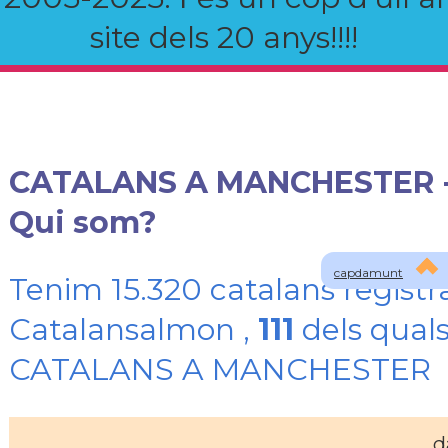
site dels 20 anys!!!!
CATALANS A MANCHESTER 
Qui som?
capdamunt
Tenim 15.320 catalans registr
Catalansalmon ,
111
dels quals
CATALANS A MANCHESTER
d