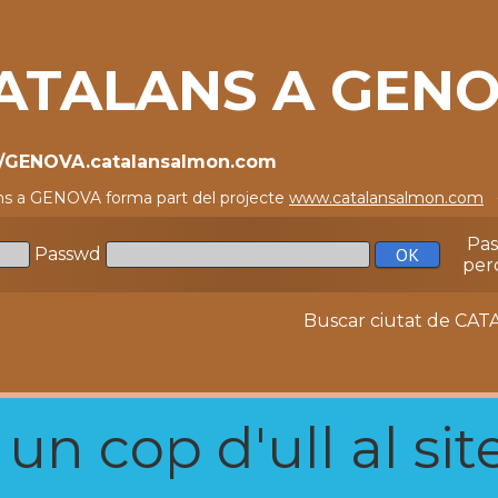
ATALANS A GEN
//GENOVA.catalansalmon.com
ns a GENOVA forma part del projecte
www.catalansalmon.com
-
Pa
Passwd
per
Buscar ciutat de C
n cop d'ull al site