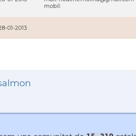
mobil:
28-01-2013
nsalmon