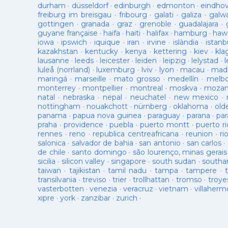
durham
·
düsseldorf
·
edinburgh
·
edmonton
·
eindho
freiburg im breisgau
·
fribourg
·
galati
·
galiza
·
galw
gottingen
·
granada
·
graz
·
grenoble
·
guadalajara
·
guyane française
·
haifa
·
haiti
·
halifax
·
hamburg
·
hawa
iowa
·
ipswich
·
iquique
·
iran
·
irvine
·
islàndia
·
istanb
kazakhstan
·
kentucky
·
kenya
·
kettering
·
kiev
·
kla
lausanne
·
leeds
·
leicester
·
leiden
·
leipzig
·
lelystad
·
luleå (norrland)
·
luxemburg
·
lviv
·
lyon
·
macau
·
mad
maringá
·
marseille
·
mato grosso
·
medellín
·
melb
monterrey
·
montpellier
·
montreal
·
moskva
·
mozam
natal
·
nebraska
·
nepal
·
neuchatel
·
new mexico
·
nottingham
·
nouakchott
·
nürnberg
·
oklahoma
·
old
panama
·
papua nova guinea
·
paraguay
·
parana
·
par
praha
·
providence
·
puebla
·
puerto montt
·
puerto ri
rennes
·
reno
·
republica centreafricana
·
reunion
·
ri
salonica
·
salvador de bahia
·
san antonio
·
san carlos
·
de chile
·
santo domingo
·
são lourenço, minas gerais
sicilia
·
silicon valley
·
singapore
·
south sudan
·
south
taiwan
·
tajikistan
·
tamil nadu
·
tampa
·
tampere
·
transilvania
·
treviso
·
trier
·
trollhattan
·
tromso
·
troye
vasterbotten
·
venezia
·
veracruz
·
vietnam
·
villaherm
xipre
·
york
·
zanzibar
·
zurich
·