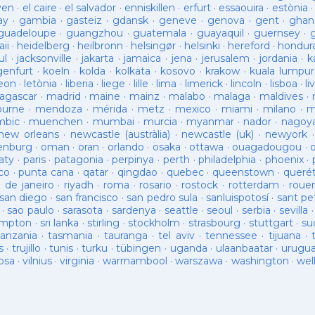
ven
·
el caire
·
el salvador
·
enniskillen
·
erfurt
·
essaouira
·
estònia
ay
·
gambia
·
gasteiz
·
gdansk
·
geneve
·
genova
·
gent
·
ghan
guadeloupe
·
guangzhou
·
guatemala
·
guayaquil
·
guernsey
·
ii
·
heidelberg
·
heilbronn
·
helsingør
·
helsinki
·
hereford
·
hondur
ul
·
jacksonville
·
jakarta
·
jamaica
·
jena
·
jerusalem
·
jordania
·
k
genfurt
·
koeln
·
kolda
·
kolkata
·
kosovo
·
krakow
·
kuala lumpur
leon
·
letònia
·
liberia
·
liege
·
lille
·
lima
·
limerick
·
lincoln
·
lisboa
·
li
agascar
·
madrid
·
maine
·
mainz
·
malabo
·
malaga
·
maldives
·
ourne
·
mendoza
·
mérida
·
metz
·
mexico
·
miami
·
milano
·
m
bic
·
muenchen
·
mumbai
·
murcia
·
myanmar
·
nador
·
nagoy
new orleans
·
newcastle (austràlia)
·
newcastle (uk)
·
newyork
enburg
·
oman
·
oran
·
orlando
·
osaka
·
ottawa
·
ouagadougou
·
aty
·
paris
·
patagonia
·
perpinya
·
perth
·
philadelphia
·
phoenix
·
co
·
punta cana
·
qatar
·
qingdao
·
quebec
·
queenstown
·
queré
o de janeiro
·
riyadh
·
roma
·
rosario
·
rostock
·
rotterdam
·
roue
san diego
·
san francisco
·
san pedro sula
·
sanluispotosí
·
sant pe
·
sao paulo
·
sarasota
·
sardenya
·
seattle
·
seoul
·
serbia
·
sevilla
ampton
·
sri lanka
·
stirling
·
stockholm
·
strasbourg
·
stuttgart
·
su
tanzania
·
tasmania
·
tauranga
·
tel aviv
·
tennessee
·
tijuana
·
s
·
trujillo
·
tunis
·
turku
·
tübingen
·
uganda
·
ulaanbaatar
·
urugu
osa
·
vilnius
·
virginia
·
warrnambool
·
warszawa
·
washington
·
wel