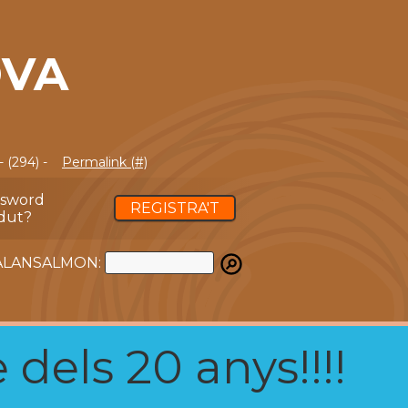
OVA
 (294) -
Permalink (#)
ssword
REGISTRA'T
dut?
ATALANSALMON:
 dels 20 anys!!!!