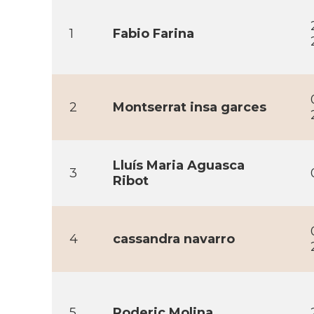
1
Fabio Farina
2
Montserrat insa garces
Lluí­s Maria Aguasca
3
Ribot
4
cassandra navarro
5
Roderic Molina