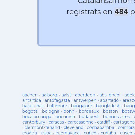
Catalansalmon
registrats en
p
484
aachen
·
aalborg
·
aalst
·
aberdeen
·
abu dhabi
·
adel
antàrtida
·
antofagasta
·
antwerpen
·
apartadó
·
arezz
baku
·
bali
·
baltimore
·
bangalore
·
bangladesh
·
bang
bogota
·
bologna
·
bonn
·
bordeaux
·
boston
·
botsw
bucaramanga
·
bucuresti
·
budapest
·
buenos aires
·
canterbury
·
caracas
·
carcassonne
·
cardiff
·
cartagena
·
clermont-ferrand
·
cleveland
·
cochabamba
·
coimbra
croàcia
·
cuba
·
cuernavaca
·
curicó
·
curitiba
·
cusco