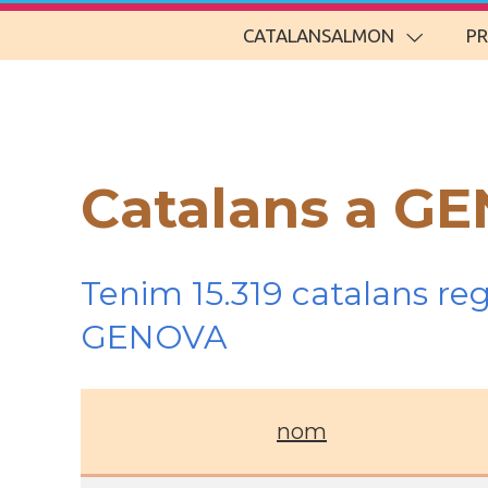
CATALANSALMON
P
Catalans a G
Tenim 15.319 catalans re
GENOVA
nom