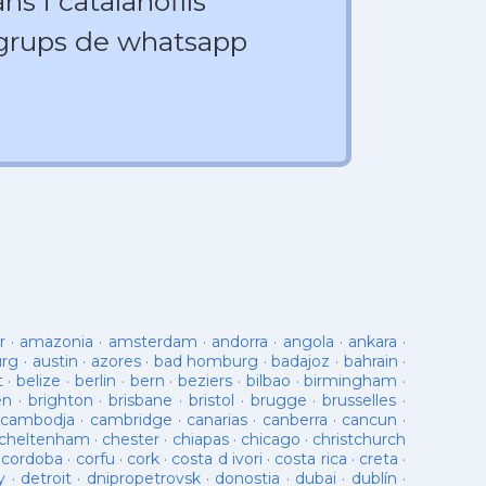
ns i catalanòfils
 grups de whatsapp
r
·
amazonia
·
amsterdam
·
andorra
·
angola
·
ankara
·
urg
·
austin
·
azores
·
bad homburg
·
badajoz
·
bahrain
·
t
·
belize
·
berlin
·
bern
·
beziers
·
bilbao
·
birmingham
·
en
·
brighton
·
brisbane
·
bristol
·
brugge
·
brusselles
·
cambodja
·
cambridge
·
canarias
·
canberra
·
cancun
·
cheltenham
·
chester
·
chiapas
·
chicago
·
christchurch
·
cordoba
·
corfu
·
cork
·
costa d ivori
·
costa rica
·
creta
·
y
·
detroit
·
dnipropetrovsk
·
donostia
·
dubai
·
dublín
·