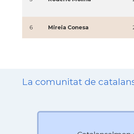
6
Mireia Conesa
La comunitat de catala