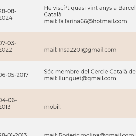
He viscí¹t quasi vint anys a Barcel
28-08-
Català.
2024
mail:
fa.farina66@hotmail.com
07-03-
2022
mail:
Insa2201@gmail.com
Sóc membre del Cercle Català de
06-05-2017
mail:
llunguet@gmail.com
04-06-
2013
mobil:
28-01-2013
mail:
Roderic.molina@gmail.com