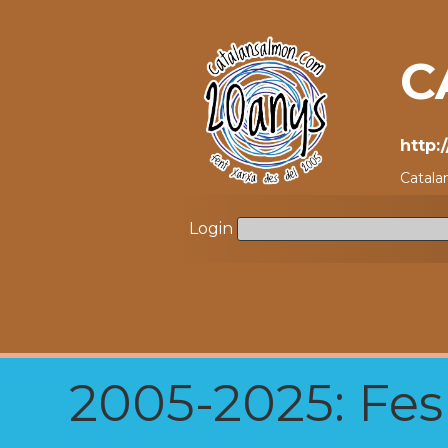
C
http:
Catala
Login
2005-2025: Fes u