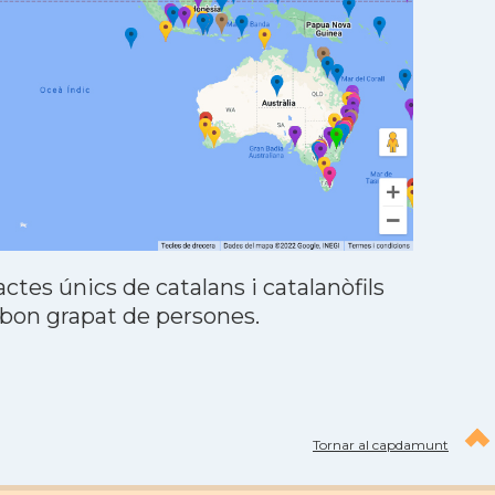
tes únics de catalans i catalanòfils
 bon grapat de persones.
Tornar al capdamunt