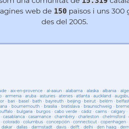
 som una comunitat de
catala
15.319
agines web de
països i uns 300
150
des del 2005.
aide
·
aix-en-provence
·
al-aaiun
·
alabama
·
alaska
·
albania
·
alge
o
·
armenia
·
aruba
·
asturies
·
atenes
·
atlanta
·
auckland
·
augsb
or
·
bari
·
basel
·
bath
·
bayreuth
·
beijing
·
beirut
·
belém
·
belfas
ana
·
bournemouth
·
brasilia
·
bratislava
·
braunschweig
·
brem
buffalo
·
bulgaria
·
burgos
·
cabo verde
·
cádiz
·
cairns
·
calgary
·
·
casablanca
·
casamance
·
chambéry
·
charleston
·
chelmsford
·
·
colorado
·
columbus
·
concepción
·
connecticut
·
copenhagen
·
dakar
·
dallas
·
darmstadt
·
davis
·
delft
·
delhi
·
den haag
·
derr