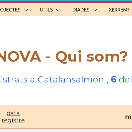
ROJECTES
UTILS
DIADES
XERREM?
ENOVA - Qui som?
gistrats a Catalansalmon ,
6
del
data
mé
registre