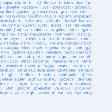
·
etiopia
·
exeter
·
fes
·
fiji
·
firenze
·
fortaleza
·
frankfurt
·
a
·
gibraltar
·
glasgow
·
goa
·
gold coast
·
goteborg
·
guildford
·
guinea
·
guinea bissau
·
guinea equatorial
·
as
·
hong kong
·
houston
·
huelva
·
indiana
·
ingolstadt
·
aiserslautern
·
karlskrona
·
karlsruhe
·
kassel
·
kaunas
·
·
kunming
·
kuwait
·
kyoto
·
la paz
·
laos
·
las vegas
·
verpool
·
ljubljana
·
london
·
los angeles
·
lublin
·
lugano
·
mallorca
·
malta
·
manchester
·
mannheim
·
maracay
·
ilton keynes
·
minnesota
·
minsk
·
monaco
·
mons
·
a
·
namibia
·
namur
·
nancy
·
nanjing
·
nantes
·
napoli
·
·
nicaragua
·
nice
·
niger
·
nigeria
·
norge (noruega)
·
oxford
·
padova
·
pakistan
·
palestine
·
pamplona iruña
·
pilipinas
·
portland
·
porto
·
porto alegre
·
portsmouth
·
taro
·
quito
·
rabat
·
rd congo
·
reading
·
recife
·
reims
·
n
·
rovaniemi
·
rovereto
·
rugby
·
rwanda
·
saint louis
·
tersburg
·
santa cruz de la sierra
·
santander
·
santiago
·
shanghai
·
sheffield
·
shenzhen
·
sherbrooke
·
sibèria
·
d-âfrica
·
sudan
·
suzhou
·
sydney
·
szczecin
·
tailandia
·
timisoara
·
togo
·
tokyo
·
torino
·
toronto
·
toulouse
·
ay
·
utah
·
utrecht
·
uzbekistan
·
valladolid
·
vancouver
·
lington
·
wien
·
wight
·
wisconsin
·
wroclaw
·
wyoming
·