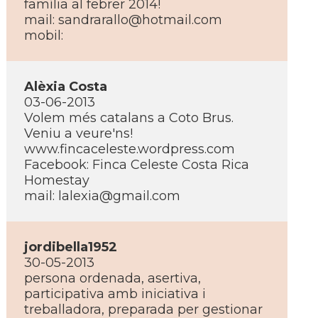
famí­lia al febrer 2014!
mail:
sandrarallo@hotmail.com
mobil:
Alèxia Costa
03-06-2013
Volem més catalans a Coto Brus.
Veniu a veure'ns!
www.fincaceleste.wordpress.com
Facebook: Finca Celeste Costa Rica
Homestay
mail:
lalexia@gmail.com
jordibella1952
30-05-2013
persona ordenada, asertiva,
participativa amb iniciativa i
treballadora, preparada per gestionar