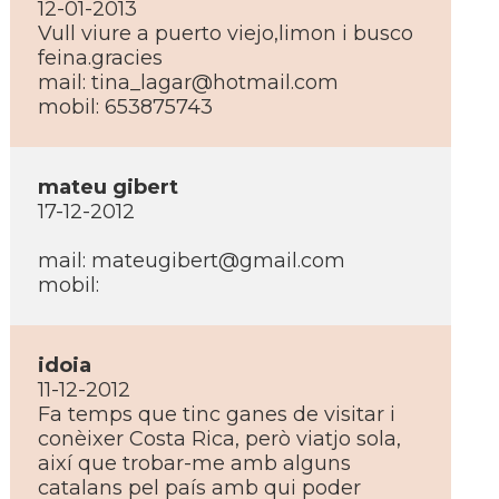
12-01-2013
Vull viure a puerto viejo,limon i busco
feina.gracies
mail:
tina_lagar@hotmail.com
mobil: 653875743
mateu gibert
17-12-2012
mail:
mateugibert@gmail.com
mobil:
idoia
11-12-2012
Fa temps que tinc ganes de visitar i
conèixer Costa Rica, però viatjo sola,
així­ que trobar-me amb alguns
catalans pel paí­s amb qui poder