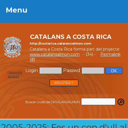
Menu
Menu
CATALANS A COSTA RICA
http://costarica.catalansalmon.com
Catalans a Costa Rica forma part del projecte
www.catalansalmon.com
- (34) -
Permalink
(#)
Login
Passwd
Password
perdut?
REGISTRA'T
Buscar ciutat de CATALANSALMON:
2005-2025: Fes un cop d'ull al