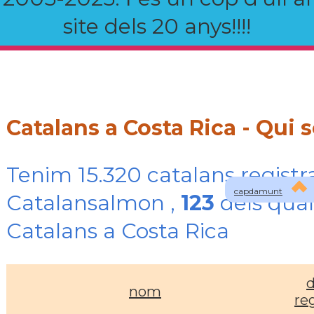
site dels 20 anys!!!!
Catalans a Costa Rica - Qui
Tenim 15.320 catalans registr
capdamunt
Catalansalmon ,
123
dels qual
Catalans a Costa Rica
d
nom
re