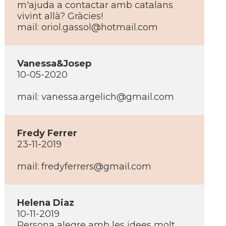
m'ajuda a contactar amb catalans
vivint allà? Gràcies!
mail:
oriol.gassol@hotmail.com
Vanessa&Josep
10-05-2020
mail:
vanessa.argelich@gmail.com
Fredy Ferrer
23-11-2019
mail:
fredyferrers@gmail.com
Helena Diaz
10-11-2019
Persona alegre amb les idees molt