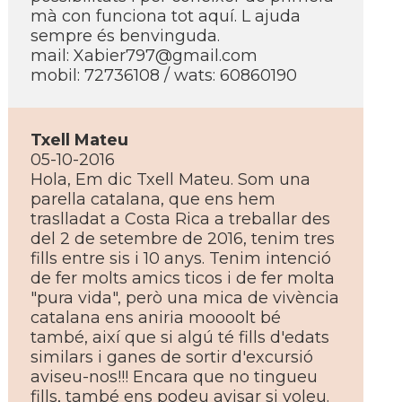
mà con funciona tot aquí­. L ajuda
sempre és benvinguda.
mail:
Xabier797@gmail.com
mobil: 72736108 / wats: 60860190
Txell Mateu
05-10-2016
Hola, Em dic Txell Mateu. Som una
parella catalana, que ens hem
traslladat a Costa Rica a treballar des
del 2 de setembre de 2016, tenim tres
fills entre sis i 10 anys. Tenim intenció
de fer molts amics ticos i de fer molta
"pura vida", però una mica de vivència
catalana ens aniria moooolt bé
també, així­ que si algú té fills d'edats
similars i ganes de sortir d'excursió
aviseu-nos!!! Encara que no tingueu
fills, també ens podeu avisar si voleu.