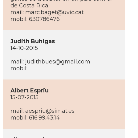
de Costa Rica.
mail:
marc.baget@uvic.cat
mobil: 630786476
Judith Buhigas
14-10-2015
mail:
judithbues@gmail.com
mobil:
Albert Espriu
15-07-2015
mail:
aespriu@simat.es
mobil: 616.99.43.14