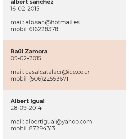
albert sanchez
16-02-2015
mail:
alb.san@hotmail.es
mobil: 616228378
Raül Zamora
09-02-2015
mail:
casalcatalacr@ice.co.cr
mobil: (506)22553671
Albert Igual
28-09-2014
mail:
albertigual@yahoo.com
mobil: 87294313