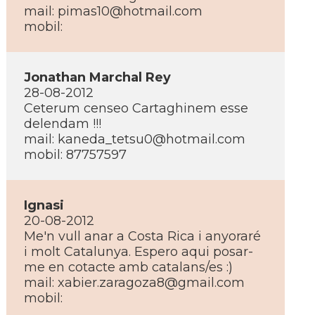
mail:
pimas10@hotmail.com
mobil:
Jonathan Marchal Rey
28-08-2012
Ceterum censeo Cartaghinem esse
delendam !!!
mail:
kaneda_tetsu0@hotmail.com
mobil: 87757597
Ignasi
20-08-2012
Me'n vull anar a Costa Rica i anyoraré
i molt Catalunya. Espero aqui posar-
me en cotacte amb catalans/es :)
mail:
xabier.zaragoza8@gmail.com
mobil: