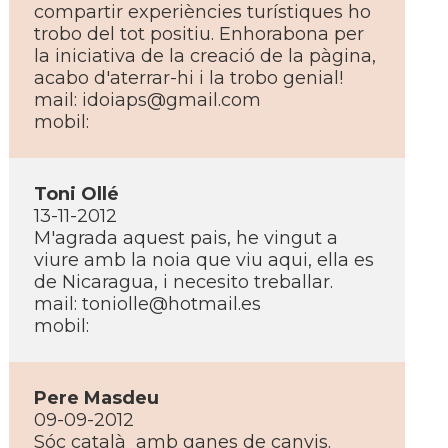
compartir experiències turí­stiques ho
trobo del tot positiu. Enhorabona per
la iniciativa de la creació de la pàgina,
acabo d'aterrar-hi i la trobo genial!
mail:
idoiaps@gmail.com
mobil:
Toni Ollé
13-11-2012
M'agrada aquest pais, he vingut a
viure amb la noia que viu aqui, ella es
de Nicaragua, i necesito treballar.
mail:
toniolle@hotmail.es
mobil:
Pere Masdeu
09-09-2012
Sóc català amb ganes de canvis.