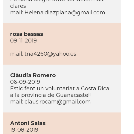
clares
mail:
Helena.diazplana@gmail.com
rosa bassas
09-11-2019
mail:
tna4260@yahoo.es
Clàudia Romero
06-09-2019
Estic fent un voluntariat a Costa Rica
a la proví­ncia de Guanacaste!!
mail:
claus.rocam@gmail.com
Antoni Salas
19-08-2019