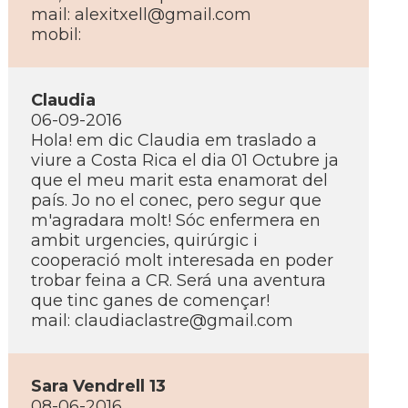
mail:
alexitxell@gmail.com
mobil:
Claudia
06-09-2016
Hola! em dic Claudia em traslado a
viure a Costa Rica el dia 01 Octubre ja
que el meu marit esta enamorat del
paí­s. Jo no el conec, pero segur que
m'agradara molt! Sóc enfermera en
ambit urgencies, quirúrgic i
cooperació molt interesada en poder
trobar feina a CR. Será una aventura
que tinc ganes de començar!
mail:
claudiaclastre@gmail.com
Sara Vendrell 13
08-06-2016