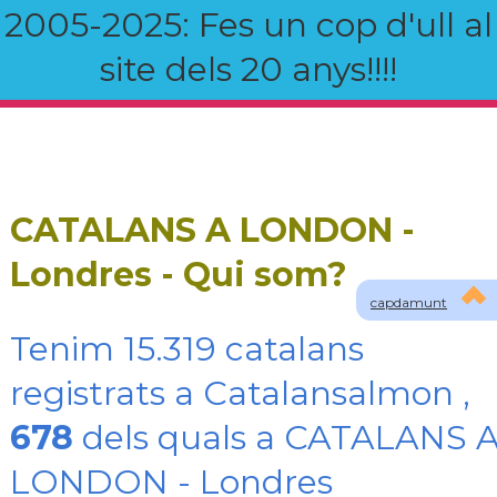
2005-2025: Fes un cop d'ull al
site dels 20 anys!!!!
CATALANS A LONDON -
Londres - Qui som?
capdamunt
Tenim 15.319 catalans
registrats a Catalansalmon ,
678
dels quals a CATALANS 
LONDON - Londres