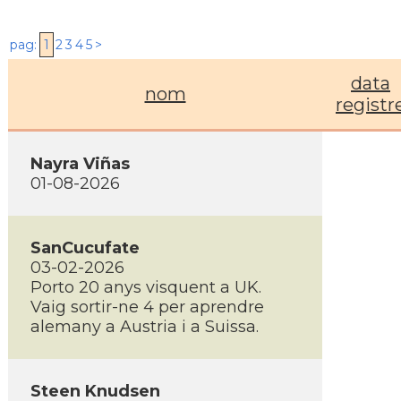
pag:
1
2
3
4
5
>
data
nom
registr
Nayra Viñas
01-08-2026
SanCucufate
03-02-2026
Porto 20 anys visquent a UK.
Vaig sortir-ne 4 per aprendre
alemany a Austria i a Suissa.
Steen Knudsen