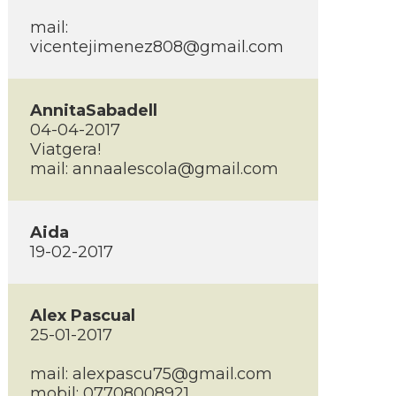
mail:
vicentejimenez808@gmail.com
AnnitaSabadell
04-04-2017
Viatgera!
mail:
annaalescola@gmail.com
Aida
19-02-2017
Alex Pascual
25-01-2017
mail:
alexpascu75@gmail.com
mobil: 07708008921