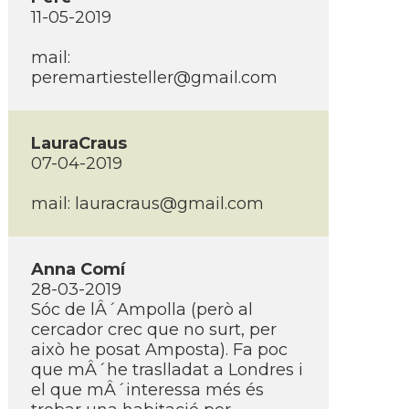
11-05-2019
mail:
peremartiesteller@gmail.com
LauraCraus
07-04-2019
mail:
lauracraus@gmail.com
Anna Comí­
28-03-2019
Sóc de lÂ´Ampolla (però al
cercador crec que no surt, per
això he posat Amposta). Fa poc
que mÂ´he traslladat a Londres i
el que mÂ´interessa més és