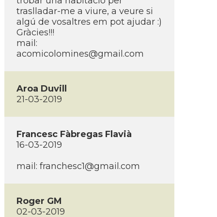
trobar una habitació per
traslladar-me a viure, a veure si
algú de vosaltres em pot ajudar :)
Gràcies!!!
mail:
acomicolomines@gmail.com
Aroa Duvill
21-03-2019
Francesc Fàbregas Flavià
16-03-2019
mail:
franchesc1@gmail.com
Roger GM
02-03-2019