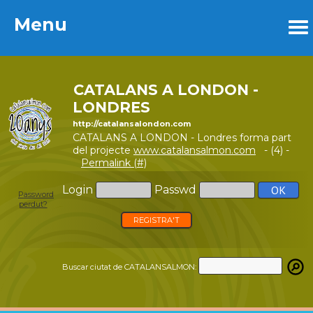
Menu
Menu
CATALANS A LONDON -
LONDRES
http://catalansalondon.com
CATALANS A LONDON - Londres forma part
del projecte
www.catalansalmon.com
- (4) -
Permalink (#)
Login
Passwd
Password
perdut?
REGISTRA'T
Buscar ciutat de CATALANSALMON: