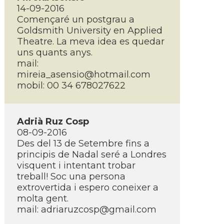
14-09-2016
Començaré un postgrau a
Goldsmith University en Applied
Theatre. La meva idea es quedar
uns quants anys.
mail:
mireia_asensio@hotmail.com
mobil: 00 34 678027622
Adrià Ruz Cosp
08-09-2016
Des del 13 de Setembre fins a
principis de Nadal seré a Londres
visquent i intentant trobar
treball! Soc una persona
extrovertida i espero coneixer a
molta gent.
mail:
adriaruzcosp@gmail.com