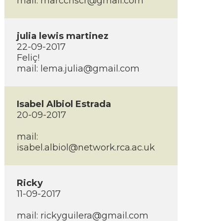
mail:
marccnscr@gmail.com
julia lewis martinez
22-09-2017
Feliç!
mail:
lema.julia@gmail.com
Isabel Albiol Estrada
20-09-2017
mail:
isabel.albiol@network.rca.ac.uk
Ricky
11-09-2017
mail:
rickyguilera@gmail.com