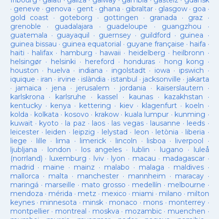
fribourg
·
galati
·
galiza
·
galway
·
gambia
·
gasteiz
·
gdansk
·
geneve
·
genova
·
gent
·
ghana
·
gibraltar
·
glasgow
·
goa
·
gold coast
·
goteborg
·
gottingen
·
granada
·
graz
·
grenoble
·
guadalajara
·
guadeloupe
·
guangzhou
·
guatemala
·
guayaquil
·
guernsey
·
guildford
·
guinea
·
guinea bissau
·
guinea equatorial
·
guyane française
·
haifa
·
haiti
·
halifax
·
hamburg
·
hawaii
·
heidelberg
·
heilbronn
·
helsingør
·
helsinki
·
hereford
·
honduras
·
hong kong
·
houston
·
huelva
·
indiana
·
ingolstadt
·
iowa
·
ipswich
·
iquique
·
iran
·
irvine
·
islàndia
·
istanbul
·
jacksonville
·
jakarta
·
jamaica
·
jena
·
jerusalem
·
jordania
·
kaiserslautern
·
karlskrona
·
karlsruhe
·
kassel
·
kaunas
·
kazakhstan
·
kentucky
·
kenya
·
kettering
·
kiev
·
klagenfurt
·
koeln
·
kolda
·
kolkata
·
kosovo
·
krakow
·
kuala lumpur
·
kunming
·
kuwait
·
kyoto
·
la paz
·
laos
·
las vegas
·
lausanne
·
leeds
·
leicester
·
leiden
·
leipzig
·
lelystad
·
leon
·
letònia
·
liberia
·
liege
·
lille
·
lima
·
limerick
·
lincoln
·
lisboa
·
liverpool
·
ljubljana
·
london
·
los angeles
·
lublin
·
lugano
·
luleå
(norrland)
·
luxemburg
·
lviv
·
lyon
·
macau
·
madagascar
·
madrid
·
maine
·
mainz
·
malabo
·
malaga
·
maldives
·
mallorca
·
malta
·
manchester
·
mannheim
·
maracay
·
maringá
·
marseille
·
mato grosso
·
medellín
·
melbourne
·
mendoza
·
mérida
·
metz
·
mexico
·
miami
·
milano
·
milton
keynes
·
minnesota
·
minsk
·
monaco
·
mons
·
monterrey
·
montpellier
·
montreal
·
moskva
·
mozambic
·
muenchen
·