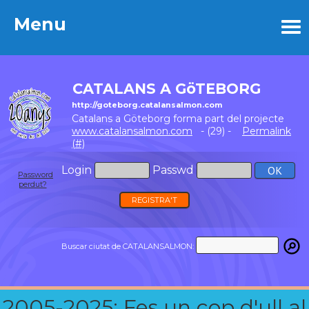
Menu
Menu
CATALANS A GöTEBORG
http://goteborg.catalansalmon.com
Catalans a Göteborg forma part del projecte
www.catalansalmon.com
- (29) -
Permalink
(#)
Login
Passwd
Password
perdut?
REGISTRA'T
Buscar ciutat de CATALANSALMON:
2005-2025: Fes un cop d'ull al