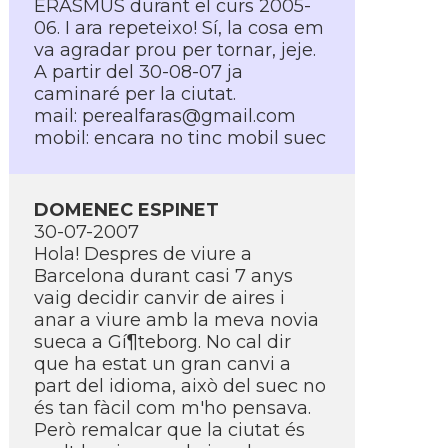
ERASMUS durant el curs 2005-
06. I ara repeteixo! Sí­, la cosa em
va agradar prou per tornar, jeje.
A partir del 30-08-07 ja
caminaré per la ciutat.
mail:
perealfaras@gmail.com
mobil: encara no tinc mobil suec
DOMENEC ESPINET
30-07-2007
Hola! Despres de viure a
Barcelona durant casi 7 anys
vaig decidir canvir de aires i
anar a viure amb la meva novia
sueca a Gí¶teborg. No cal dir
que ha estat un gran canvi a
part del idioma, això del suec no
és tan fàcil com m'ho pensava.
Però remalcar que la ciutat és