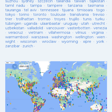
suzhou
·
sydney
·
szczecin
·
tailandia
·
taiwan
·
tajikistan
·
tamil nadu
·
tampa
·
tampere
·
tanzania
·
tasmania
·
tauranga
·
tel aviv
·
tennessee
·
tijuana
·
timisoara
·
togo
·
tokyo
·
torino
·
toronto
·
toulouse
·
transilvania
·
treviso
·
trier
·
trollhattan
·
tromso
·
troyes
·
trujillo
·
tunis
·
turku
·
tübingen
·
uganda
·
ulaanbaatar
·
uruguay
·
utah
·
utrecht
·
uzbekistan
·
valladolid
·
vancouver
·
vasterbotten
·
venezia
·
veracruz
·
vietnam
·
villahermosa
·
vilnius
·
virginia
·
warrnambool
·
warszawa
·
washington
·
wellington
·
wien
·
wight
·
wisconsin
·
wroclaw
·
wyoming
·
xipre
·
york
·
zanzibar
·
zurich
·