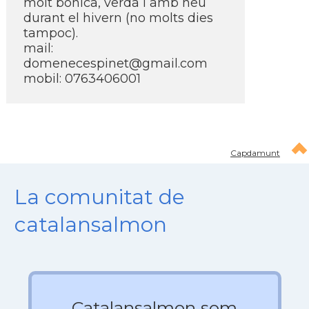
molt bonica, verda i amb neu
durant el hivern (no molts dies
tampoc).
mail:
domenecespinet@gmail.com
mobil: 0763406001
Capdamunt
La comunitat de
catalansalmon
Catalansalmon som