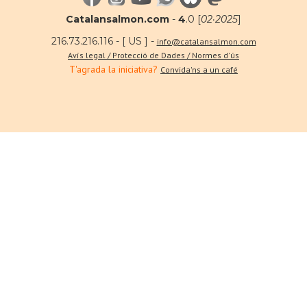
Catalansalmon.com
-
4
.0 [
02·2025
]
216.73.216.116 - [ US ] -
info@catalansalmon.com
Avís legal / Protecció de Dades / Normes d'ús
T'agrada la iniciativa?
Convida'ns a un café