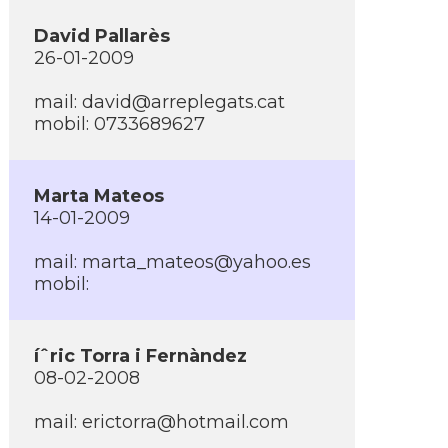
David Pallarès
26-01-2009
mail:
david@arreplegats.cat
mobil: 0733689627
Marta Mateos
14-01-2009
mail:
marta_mateos@yahoo.es
mobil:
íˆric Torra i Fernàndez
08-02-2008
mail:
erictorra@hotmail.com