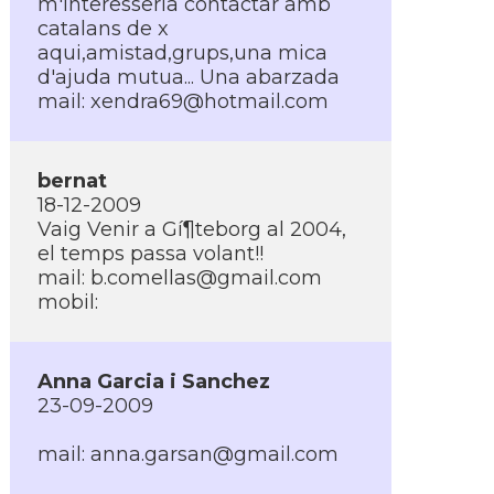
m'interesseria contactar amb
catalans de x
aqui,amistad,grups,una mica
d'ajuda mutua... Una abarzada
mail:
xendra69@hotmail.com
bernat
18-12-2009
Vaig Venir a Gí¶teborg al 2004,
el temps passa volant!!
mail:
b.comellas@gmail.com
mobil:
Anna Garcia i Sanchez
23-09-2009
mail:
anna.garsan@gmail.com