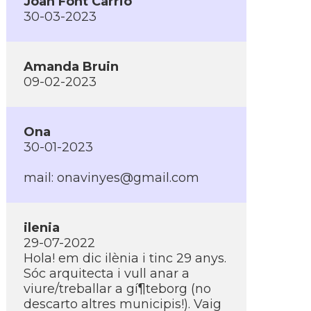
Joan Font Carrió
30-03-2023
Amanda Bruin
09-02-2023
Ona
30-01-2023
mail:
onavinyes@gmail.com
ilenia
29-07-2022
Hola! em dic ilènia i tinc 29 anys.
Sóc arquitecta i vull anar a
viure/treballar a gí¶teborg (no
descarto altres municipis!). Vaig