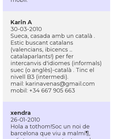
mobil:
Karin A
30-03-2010
Sueca, casada amb un català .
Estic buscant catalans
(valencians, ibicencs ...
catalaparlants!) per fer
intercanvis d'idiomes (informals)
suec (o anglès)-català . Tinc el
nivell B3 (intermedi).
mail:
karinavenas@gmail.com
mobil: +34 667 905 663
xendra
26-01-2010
Hola a tothom!Soc un noi de
barcelona que viu a malmí¶,