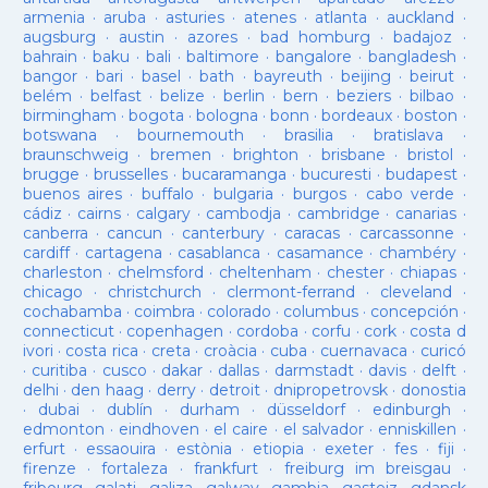
armenia
·
aruba
·
asturies
·
atenes
·
atlanta
·
auckland
·
augsburg
·
austin
·
azores
·
bad homburg
·
badajoz
·
bahrain
·
baku
·
bali
·
baltimore
·
bangalore
·
bangladesh
·
bangor
·
bari
·
basel
·
bath
·
bayreuth
·
beijing
·
beirut
·
belém
·
belfast
·
belize
·
berlin
·
bern
·
beziers
·
bilbao
·
birmingham
·
bogota
·
bologna
·
bonn
·
bordeaux
·
boston
·
botswana
·
bournemouth
·
brasilia
·
bratislava
·
braunschweig
·
bremen
·
brighton
·
brisbane
·
bristol
·
brugge
·
brusselles
·
bucaramanga
·
bucuresti
·
budapest
·
buenos aires
·
buffalo
·
bulgaria
·
burgos
·
cabo verde
·
cádiz
·
cairns
·
calgary
·
cambodja
·
cambridge
·
canarias
·
canberra
·
cancun
·
canterbury
·
caracas
·
carcassonne
·
cardiff
·
cartagena
·
casablanca
·
casamance
·
chambéry
·
charleston
·
chelmsford
·
cheltenham
·
chester
·
chiapas
·
chicago
·
christchurch
·
clermont-ferrand
·
cleveland
·
cochabamba
·
coimbra
·
colorado
·
columbus
·
concepción
·
connecticut
·
copenhagen
·
cordoba
·
corfu
·
cork
·
costa d
ivori
·
costa rica
·
creta
·
croàcia
·
cuba
·
cuernavaca
·
curicó
·
curitiba
·
cusco
·
dakar
·
dallas
·
darmstadt
·
davis
·
delft
·
delhi
·
den haag
·
derry
·
detroit
·
dnipropetrovsk
·
donostia
·
dubai
·
dublín
·
durham
·
düsseldorf
·
edinburgh
·
edmonton
·
eindhoven
·
el caire
·
el salvador
·
enniskillen
·
erfurt
·
essaouira
·
estònia
·
etiopia
·
exeter
·
fes
·
fiji
·
firenze
·
fortaleza
·
frankfurt
·
freiburg im breisgau
·