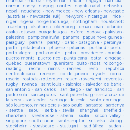
mumbai
·
murcia
·
myanmar
·
nador
·
nagoya
·
namibia
·
namur
·
nancy
·
nanjing
·
nantes
·
napoli
·
natal
·
nebraska
·
nepal
·
neuchatel
·
new mexico
·
new orleans
·
newcastle
(austràlia)
·
newcastle (uk)
·
newyork
·
nicaragua
·
nice
·
niger
·
nigeria
·
norge (noruega)
·
nottingham
·
nouakchott
·
nürnberg
·
oklahoma
·
oldenburg
·
oman
·
oran
·
orlando
·
osaka
·
ottawa
·
ouagadougou
·
oxford
·
padova
·
pakistan
·
palestine
·
pamplona iruña
·
panama
·
papua nova guinea
·
paraguay
·
parana
·
paraty
·
paris
·
patagonia
·
perpinya
·
perth
·
philadelphia
·
phoenix
·
pilipinas
·
portland
·
porto
·
porto alegre
·
portsmouth
·
praha
·
providence
·
puebla
·
puerto montt
·
puerto rico
·
punta cana
·
qatar
·
qingdao
·
quebec
·
queenstown
·
querétaro
·
quito
·
rabat
·
rd congo
·
reading
·
recife
·
reims
·
rennes
·
reno
·
republica
centreafricana
·
reunion
·
rio de janeiro
·
riyadh
·
roma
·
rosario
·
rostock
·
rotterdam
·
rouen
·
rovaniemi
·
rovereto
·
rugby
·
rwanda
·
saint louis
·
salonica
·
salvador de bahia
·
san antonio
·
san carlos
·
san diego
·
san francisco
·
san
pedro sula
·
sanluispotosí
·
sant petersburg
·
santa cruz de
la sierra
·
santander
·
santiago de chile
·
santo domingo
·
são lourenço, minas gerais
·
sao paulo
·
sarasota
·
sardenya
·
seattle
·
seoul
·
serbia
·
sevilla
·
shanghai
·
sheffield
·
shenzhen
·
sherbrooke
·
sibèria
·
sicilia
·
silicon valley
·
singapore
·
south sudan
·
southampton
·
sri lanka
·
stirling
·
stockholm
·
strasbourg
·
stuttgart
·
sud-âfrica
·
sudan
·