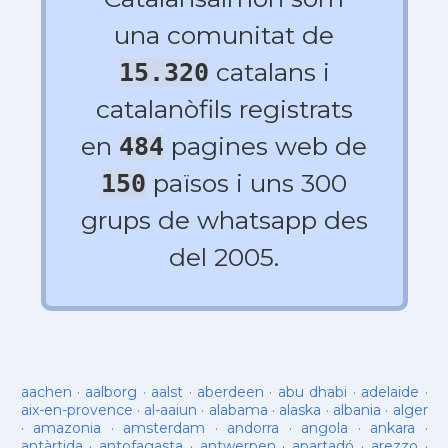
una comunitat de
catalans i
15.320
catalanòfils registrats
en
pagines web de
484
països i uns 300
150
grups de whatsapp des
del 2005.
aachen
·
aalborg
·
aalst
·
aberdeen
·
abu dhabi
·
adelaide
·
aix-en-provence
·
al-aaiun
·
alabama
·
alaska
·
albania
·
alger
·
amazonia
·
amsterdam
·
andorra
·
angola
·
ankara
·
antàrtida
·
antofagasta
·
antwerpen
·
apartadó
·
arezzo
·