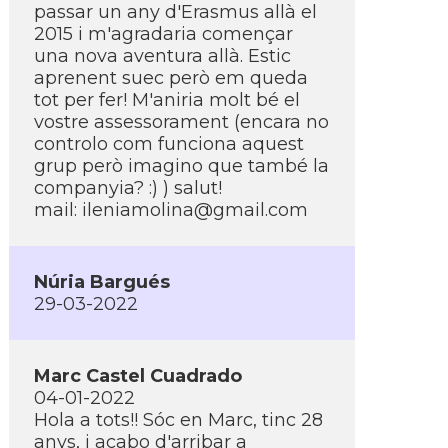
passar un any d'Erasmus allà el
2015 i m'agradaria començar
una nova aventura allà. Estic
aprenent suec però em queda
tot per fer! M'aniria molt bé el
vostre assessorament (encara no
controlo com funciona aquest
grup però imagino que també la
companyia? :) ) salut!
mail:
ileniamolina@gmail.com
Núria Bargués
29-03-2022
Marc Castel Cuadrado
04-01-2022
Hola a tots!! Sóc en Marc, tinc 28
anys, i acabo d'arribar a