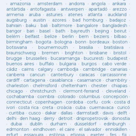
·
amazonia
·
amsterdam
·
andorra
·
angola
·
ankara
·
antàrtida
·
antofagasta
·
antwerpen
·
apartadó
·
arezzo
·
armenia
·
aruba
·
asturies
·
atenes
·
atlanta
·
auckland
·
augsburg
·
austin
·
azores
·
bad homburg
·
badajoz
·
bahrain
·
baku
·
bali
·
baltimore
·
bangalore
·
bangladesh
·
bangor
·
bari
·
basel
·
bath
·
bayreuth
·
beijing
·
beirut
·
belém
·
belfast
·
belize
·
berlin
·
bern
·
beziers
·
bilbao
·
birmingham
·
bogota
·
bologna
·
bonn
·
bordeaux
·
boston
·
botswana
·
bournemouth
·
brasilia
·
bratislava
·
braunschweig
·
bremen
·
brighton
·
brisbane
·
bristol
·
brugge
·
brusselles
·
bucaramanga
·
bucuresti
·
budapest
·
buenos aires
·
buffalo
·
bulgaria
·
burgos
·
cabo verde
·
cádiz
·
cairns
·
calgary
·
cambodja
·
cambridge
·
canarias
·
canberra
·
cancun
·
canterbury
·
caracas
·
carcassonne
·
cardiff
·
cartagena
·
casablanca
·
casamance
·
chambéry
·
charleston
·
chelmsford
·
cheltenham
·
chester
·
chiapas
·
chicago
·
christchurch
·
clermont-ferrand
·
cleveland
·
cochabamba
·
coimbra
·
colorado
·
columbus
·
concepción
·
connecticut
·
copenhagen
·
cordoba
·
corfu
·
cork
·
costa d
ivori
·
costa rica
·
creta
·
croàcia
·
cuba
·
cuernavaca
·
curicó
·
curitiba
·
cusco
·
dakar
·
dallas
·
darmstadt
·
davis
·
delft
·
delhi
·
den haag
·
derry
·
detroit
·
dnipropetrovsk
·
donostia
·
dubai
·
dublín
·
durham
·
düsseldorf
·
edinburgh
·
edmonton
·
eindhoven
·
el caire
·
el salvador
·
enniskillen
·
erfurt
·
essaouira
·
estònia
·
etiopia
·
exeter
·
fes
·
fiji
·