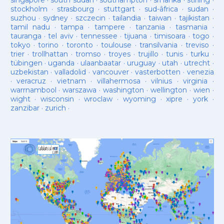
singapore
·
south sudan
·
southampton
·
sri lanka
·
stirling
·
stockholm
·
strasbourg
·
stuttgart
·
sud-âfrica
·
sudan
·
suzhou
·
sydney
·
szczecin
·
tailandia
·
taiwan
·
tajikistan
·
tamil nadu
·
tampa
·
tampere
·
tanzania
·
tasmania
·
tauranga
·
tel aviv
·
tennessee
·
tijuana
·
timisoara
·
togo
·
tokyo
·
torino
·
toronto
·
toulouse
·
transilvania
·
treviso
·
trier
·
trollhattan
·
tromso
·
troyes
·
trujillo
·
tunis
·
turku
·
tübingen
·
uganda
·
ulaanbaatar
·
uruguay
·
utah
·
utrecht
·
uzbekistan
·
valladolid
·
vancouver
·
vasterbotten
·
venezia
·
veracruz
·
vietnam
·
villahermosa
·
vilnius
·
virginia
·
warrnambool
·
warszawa
·
washington
·
wellington
·
wien
·
wight
·
wisconsin
·
wroclaw
·
wyoming
·
xipre
·
york
·
zanzibar
·
zurich
·