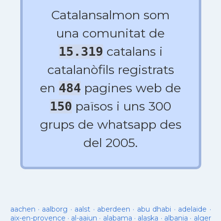
Catalansalmon som
una comunitat de
catalans i
15.319
catalanòfils registrats
en
pagines web de
484
països i uns 300
150
grups de whatsapp des
del 2005.
aachen
·
aalborg
·
aalst
·
aberdeen
·
abu dhabi
·
adelaide
·
aix-en-provence
·
al-aaiun
·
alabama
·
alaska
·
albania
·
alger