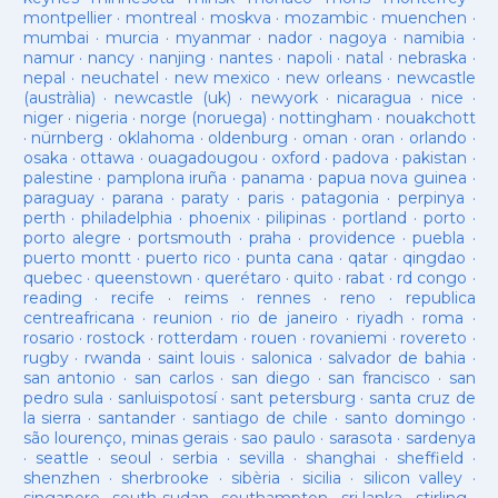
montpellier
·
montreal
·
moskva
·
mozambic
·
muenchen
·
mumbai
·
murcia
·
myanmar
·
nador
·
nagoya
·
namibia
·
namur
·
nancy
·
nanjing
·
nantes
·
napoli
·
natal
·
nebraska
·
nepal
·
neuchatel
·
new mexico
·
new orleans
·
newcastle
(austràlia)
·
newcastle (uk)
·
newyork
·
nicaragua
·
nice
·
niger
·
nigeria
·
norge (noruega)
·
nottingham
·
nouakchott
·
nürnberg
·
oklahoma
·
oldenburg
·
oman
·
oran
·
orlando
·
osaka
·
ottawa
·
ouagadougou
·
oxford
·
padova
·
pakistan
·
palestine
·
pamplona iruña
·
panama
·
papua nova guinea
·
paraguay
·
parana
·
paraty
·
paris
·
patagonia
·
perpinya
·
perth
·
philadelphia
·
phoenix
·
pilipinas
·
portland
·
porto
·
porto alegre
·
portsmouth
·
praha
·
providence
·
puebla
·
puerto montt
·
puerto rico
·
punta cana
·
qatar
·
qingdao
·
quebec
·
queenstown
·
querétaro
·
quito
·
rabat
·
rd congo
·
reading
·
recife
·
reims
·
rennes
·
reno
·
republica
centreafricana
·
reunion
·
rio de janeiro
·
riyadh
·
roma
·
rosario
·
rostock
·
rotterdam
·
rouen
·
rovaniemi
·
rovereto
·
rugby
·
rwanda
·
saint louis
·
salonica
·
salvador de bahia
·
san antonio
·
san carlos
·
san diego
·
san francisco
·
san
pedro sula
·
sanluispotosí
·
sant petersburg
·
santa cruz de
la sierra
·
santander
·
santiago de chile
·
santo domingo
·
são lourenço, minas gerais
·
sao paulo
·
sarasota
·
sardenya
·
seattle
·
seoul
·
serbia
·
sevilla
·
shanghai
·
sheffield
·
shenzhen
·
sherbrooke
·
sibèria
·
sicilia
·
silicon valley
·