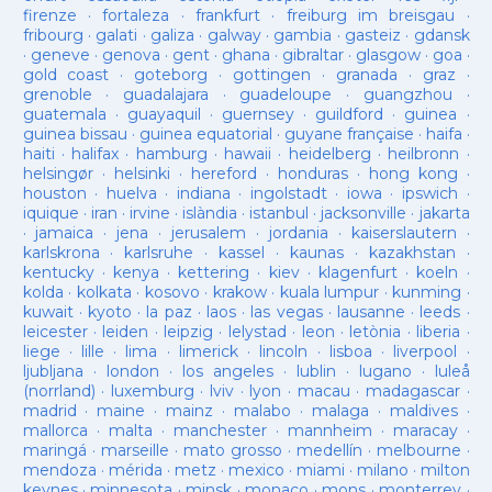
firenze
·
fortaleza
·
frankfurt
·
freiburg im breisgau
·
fribourg
·
galati
·
galiza
·
galway
·
gambia
·
gasteiz
·
gdansk
·
geneve
·
genova
·
gent
·
ghana
·
gibraltar
·
glasgow
·
goa
·
gold coast
·
goteborg
·
gottingen
·
granada
·
graz
·
grenoble
·
guadalajara
·
guadeloupe
·
guangzhou
·
guatemala
·
guayaquil
·
guernsey
·
guildford
·
guinea
·
guinea bissau
·
guinea equatorial
·
guyane française
·
haifa
·
haiti
·
halifax
·
hamburg
·
hawaii
·
heidelberg
·
heilbronn
·
helsingør
·
helsinki
·
hereford
·
honduras
·
hong kong
·
houston
·
huelva
·
indiana
·
ingolstadt
·
iowa
·
ipswich
·
iquique
·
iran
·
irvine
·
islàndia
·
istanbul
·
jacksonville
·
jakarta
·
jamaica
·
jena
·
jerusalem
·
jordania
·
kaiserslautern
·
karlskrona
·
karlsruhe
·
kassel
·
kaunas
·
kazakhstan
·
kentucky
·
kenya
·
kettering
·
kiev
·
klagenfurt
·
koeln
·
kolda
·
kolkata
·
kosovo
·
krakow
·
kuala lumpur
·
kunming
·
kuwait
·
kyoto
·
la paz
·
laos
·
las vegas
·
lausanne
·
leeds
·
leicester
·
leiden
·
leipzig
·
lelystad
·
leon
·
letònia
·
liberia
·
liege
·
lille
·
lima
·
limerick
·
lincoln
·
lisboa
·
liverpool
·
ljubljana
·
london
·
los angeles
·
lublin
·
lugano
·
luleå
(norrland)
·
luxemburg
·
lviv
·
lyon
·
macau
·
madagascar
·
madrid
·
maine
·
mainz
·
malabo
·
malaga
·
maldives
·
mallorca
·
malta
·
manchester
·
mannheim
·
maracay
·
maringá
·
marseille
·
mato grosso
·
medellín
·
melbourne
·
mendoza
·
mérida
·
metz
·
mexico
·
miami
·
milano
·
milton
keynes
·
minnesota
·
minsk
·
monaco
·
mons
·
monterrey
·