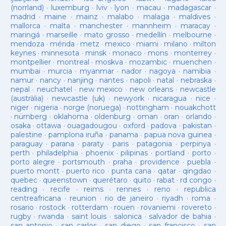
(norrland)
·
luxemburg
·
lviv
·
lyon
·
macau
·
madagascar
·
madrid
·
maine
·
mainz
·
malabo
·
malaga
·
maldives
·
mallorca
·
malta
·
manchester
·
mannheim
·
maracay
·
maringá
·
marseille
·
mato grosso
·
medellín
·
melbourne
·
mendoza
·
mérida
·
metz
·
mexico
·
miami
·
milano
·
milton
keynes
·
minnesota
·
minsk
·
monaco
·
mons
·
monterrey
·
montpellier
·
montreal
·
moskva
·
mozambic
·
muenchen
·
mumbai
·
murcia
·
myanmar
·
nador
·
nagoya
·
namibia
·
namur
·
nancy
·
nanjing
·
nantes
·
napoli
·
natal
·
nebraska
·
nepal
·
neuchatel
·
new mexico
·
new orleans
·
newcastle
(austràlia)
·
newcastle (uk)
·
newyork
·
nicaragua
·
nice
·
niger
·
nigeria
·
norge (noruega)
·
nottingham
·
nouakchott
·
nürnberg
·
oklahoma
·
oldenburg
·
oman
·
oran
·
orlando
·
osaka
·
ottawa
·
ouagadougou
·
oxford
·
padova
·
pakistan
·
palestine
·
pamplona iruña
·
panama
·
papua nova guinea
·
paraguay
·
parana
·
paraty
·
paris
·
patagonia
·
perpinya
·
perth
·
philadelphia
·
phoenix
·
pilipinas
·
portland
·
porto
·
porto alegre
·
portsmouth
·
praha
·
providence
·
puebla
·
puerto montt
·
puerto rico
·
punta cana
·
qatar
·
qingdao
·
quebec
·
queenstown
·
querétaro
·
quito
·
rabat
·
rd congo
·
reading
·
recife
·
reims
·
rennes
·
reno
·
republica
centreafricana
·
reunion
·
rio de janeiro
·
riyadh
·
roma
·
rosario
·
rostock
·
rotterdam
·
rouen
·
rovaniemi
·
rovereto
·
rugby
·
rwanda
·
saint louis
·
salonica
·
salvador de bahia
·
san antonio
·
san carlos
·
san diego
·
san francisco
·
san