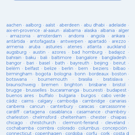
aachen
·
aalborg
·
aalst
·
aberdeen
·
abu dhabi
·
adelaide
·
aix-en-provence
·
al-aaiun
·
alabama
·
alaska
·
albania
·
alger
·
amazonia
·
amsterdam
·
andorra
·
angola
·
ankara
·
antàrtida
·
antofagasta
·
antwerpen
·
apartadó
·
arezzo
·
armenia
·
aruba
·
asturies
·
atenes
·
atlanta
·
auckland
·
augsburg
·
austin
·
azores
·
bad homburg
·
badajoz
·
bahrain
·
baku
·
bali
·
baltimore
·
bangalore
·
bangladesh
·
bangor
·
bari
·
basel
·
bath
·
bayreuth
·
beijing
·
beirut
·
belém
·
belfast
·
belize
·
berlin
·
bern
·
beziers
·
bilbao
·
birmingham
·
bogota
·
bologna
·
bonn
·
bordeaux
·
boston
·
botswana
·
bournemouth
·
brasilia
·
bratislava
·
braunschweig
·
bremen
·
brighton
·
brisbane
·
bristol
·
brugge
·
brusselles
·
bucaramanga
·
bucuresti
·
budapest
·
buenos aires
·
buffalo
·
bulgaria
·
burgos
·
cabo verde
·
cádiz
·
cairns
·
calgary
·
cambodja
·
cambridge
·
canarias
·
canberra
·
cancun
·
canterbury
·
caracas
·
carcassonne
·
cardiff
·
cartagena
·
casablanca
·
casamance
·
chambéry
·
charleston
·
chelmsford
·
cheltenham
·
chester
·
chiapas
·
chicago
·
christchurch
·
clermont-ferrand
·
cleveland
·
cochabamba
·
coimbra
·
colorado
·
columbus
·
concepción
·
connecticut
·
copenhagen
·
cordoba
·
corfu
·
cork
·
costa d