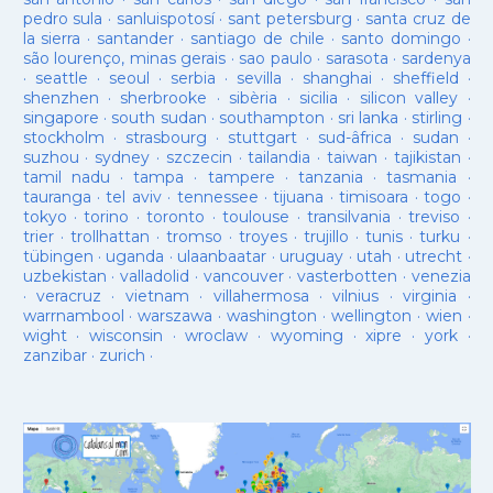
pedro sula
·
sanluispotosí
·
sant petersburg
·
santa cruz de
la sierra
·
santander
·
santiago de chile
·
santo domingo
·
são lourenço, minas gerais
·
sao paulo
·
sarasota
·
sardenya
·
seattle
·
seoul
·
serbia
·
sevilla
·
shanghai
·
sheffield
·
shenzhen
·
sherbrooke
·
sibèria
·
sicilia
·
silicon valley
·
singapore
·
south sudan
·
southampton
·
sri lanka
·
stirling
·
stockholm
·
strasbourg
·
stuttgart
·
sud-âfrica
·
sudan
·
suzhou
·
sydney
·
szczecin
·
tailandia
·
taiwan
·
tajikistan
·
tamil nadu
·
tampa
·
tampere
·
tanzania
·
tasmania
·
tauranga
·
tel aviv
·
tennessee
·
tijuana
·
timisoara
·
togo
·
tokyo
·
torino
·
toronto
·
toulouse
·
transilvania
·
treviso
·
trier
·
trollhattan
·
tromso
·
troyes
·
trujillo
·
tunis
·
turku
·
tübingen
·
uganda
·
ulaanbaatar
·
uruguay
·
utah
·
utrecht
·
uzbekistan
·
valladolid
·
vancouver
·
vasterbotten
·
venezia
·
veracruz
·
vietnam
·
villahermosa
·
vilnius
·
virginia
·
warrnambool
·
warszawa
·
washington
·
wellington
·
wien
·
wight
·
wisconsin
·
wroclaw
·
wyoming
·
xipre
·
york
·
zanzibar
·
zurich
·