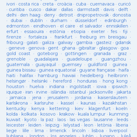
ivori
·
costa rica
·
creta
·
croàcia
·
cuba
·
cuernavaca
·
curicó
·
curitiba
·
cusco
·
dakar
·
dallas
·
darmstadt
·
davis
·
delft
·
delhi
·
den haag
·
derry
·
detroit
·
dnipropetrovsk
·
donostia
·
dubai
·
dublín
·
durham
·
düsseldorf
·
edinburgh
·
edmonton
·
eindhoven
·
el caire
·
el salvador
·
enniskillen
·
erfurt
·
essaouira
·
estònia
·
etiopia
·
exeter
·
fes
·
fiji
·
firenze
·
fortaleza
·
frankfurt
·
freiburg im breisgau
·
fribourg
·
galati
·
galiza
·
galway
·
gambia
·
gasteiz
·
gdansk
·
geneve
·
genova
·
gent
·
ghana
·
gibraltar
·
glasgow
·
goa
·
gold coast
·
goteborg
·
gottingen
·
granada
·
graz
·
grenoble
·
guadalajara
·
guadeloupe
·
guangzhou
·
guatemala
·
guayaquil
·
guernsey
·
guildford
·
guinea
·
guinea bissau
·
guinea equatorial
·
guyane française
·
haifa
·
haiti
·
halifax
·
hamburg
·
hawaii
·
heidelberg
·
heilbronn
·
helsingør
·
helsinki
·
hereford
·
honduras
·
hong kong
·
houston
·
huelva
·
indiana
·
ingolstadt
·
iowa
·
ipswich
·
iquique
·
iran
·
irvine
·
islàndia
·
istanbul
·
jacksonville
·
jakarta
·
jamaica
·
jena
·
jerusalem
·
jordania
·
kaiserslautern
·
karlskrona
·
karlsruhe
·
kassel
·
kaunas
·
kazakhstan
·
kentucky
·
kenya
·
kettering
·
kiev
·
klagenfurt
·
koeln
·
kolda
·
kolkata
·
kosovo
·
krakow
·
kuala lumpur
·
kunming
·
kuwait
·
kyoto
·
la paz
·
laos
·
las vegas
·
lausanne
·
leeds
·
leicester
·
leiden
·
leipzig
·
lelystad
·
leon
·
letònia
·
liberia
·
liege
·
lille
·
lima
·
limerick
·
lincoln
·
lisboa
·
liverpool
·
ljubljana
·
london
·
los angeles
·
lublin
·
lugano
·
luleå