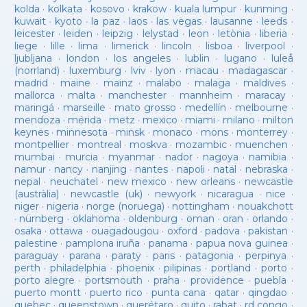
kolda
·
kolkata
·
kosovo
·
krakow
·
kuala lumpur
·
kunming
·
kuwait
·
kyoto
·
la paz
·
laos
·
las vegas
·
lausanne
·
leeds
·
leicester
·
leiden
·
leipzig
·
lelystad
·
leon
·
letònia
·
liberia
·
liege
·
lille
·
lima
·
limerick
·
lincoln
·
lisboa
·
liverpool
·
ljubljana
·
london
·
los angeles
·
lublin
·
lugano
·
luleå
(norrland)
·
luxemburg
·
lviv
·
lyon
·
macau
·
madagascar
·
madrid
·
maine
·
mainz
·
malabo
·
malaga
·
maldives
·
mallorca
·
malta
·
manchester
·
mannheim
·
maracay
·
maringá
·
marseille
·
mato grosso
·
medellín
·
melbourne
·
mendoza
·
mérida
·
metz
·
mexico
·
miami
·
milano
·
milton
keynes
·
minnesota
·
minsk
·
monaco
·
mons
·
monterrey
·
montpellier
·
montreal
·
moskva
·
mozambic
·
muenchen
·
mumbai
·
murcia
·
myanmar
·
nador
·
nagoya
·
namibia
·
namur
·
nancy
·
nanjing
·
nantes
·
napoli
·
natal
·
nebraska
·
nepal
·
neuchatel
·
new mexico
·
new orleans
·
newcastle
(austràlia)
·
newcastle (uk)
·
newyork
·
nicaragua
·
nice
·
niger
·
nigeria
·
norge (noruega)
·
nottingham
·
nouakchott
·
nürnberg
·
oklahoma
·
oldenburg
·
oman
·
oran
·
orlando
·
osaka
·
ottawa
·
ouagadougou
·
oxford
·
padova
·
pakistan
·
palestine
·
pamplona iruña
·
panama
·
papua nova guinea
·
paraguay
·
parana
·
paraty
·
paris
·
patagonia
·
perpinya
·
perth
·
philadelphia
·
phoenix
·
pilipinas
·
portland
·
porto
·
porto alegre
·
portsmouth
·
praha
·
providence
·
puebla
·
puerto montt
·
puerto rico
·
punta cana
·
qatar
·
qingdao
·
quebec
·
queenstown
·
querétaro
·
quito
·
rabat
·
rd congo
·