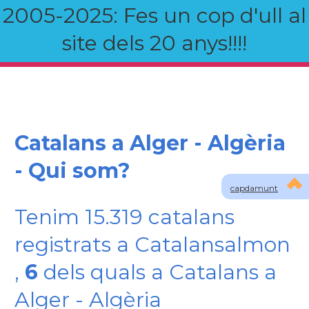
2005-2025: Fes un cop d'ull al
site dels 20 anys!!!!
Catalans a Alger - Algèria
- Qui som?
capdamunt
Tenim 15.319 catalans
registrats a Catalansalmon
,
6
dels quals a Catalans a
Alger - Algèria