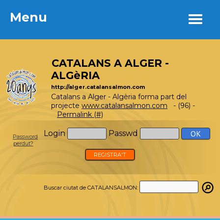
Menu
Menu
CATALANS A ALGER -
ALGèRIA
http://alger.catalansalmon.com
Catalans a Alger - Algèria forma part del
projecte
www.catalansalmon.com
- (96) -
Permalink (#)
Login
Passwd
Password
perdut?
REGISTRA'T
Buscar ciutat de CATALANSALMON: