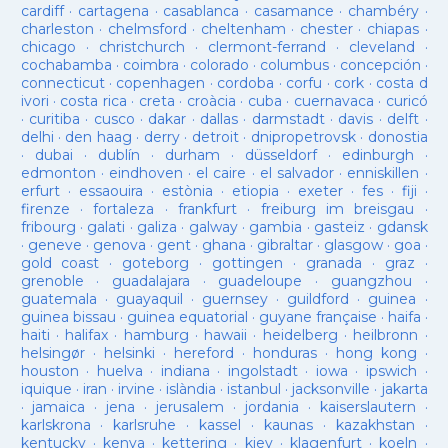
cardiff
·
cartagena
·
casablanca
·
casamance
·
chambéry
·
charleston
·
chelmsford
·
cheltenham
·
chester
·
chiapas
·
chicago
·
christchurch
·
clermont-ferrand
·
cleveland
·
cochabamba
·
coimbra
·
colorado
·
columbus
·
concepción
·
connecticut
·
copenhagen
·
cordoba
·
corfu
·
cork
·
costa d
ivori
·
costa rica
·
creta
·
croàcia
·
cuba
·
cuernavaca
·
curicó
·
curitiba
·
cusco
·
dakar
·
dallas
·
darmstadt
·
davis
·
delft
·
delhi
·
den haag
·
derry
·
detroit
·
dnipropetrovsk
·
donostia
·
dubai
·
dublín
·
durham
·
düsseldorf
·
edinburgh
·
edmonton
·
eindhoven
·
el caire
·
el salvador
·
enniskillen
·
erfurt
·
essaouira
·
estònia
·
etiopia
·
exeter
·
fes
·
fiji
·
firenze
·
fortaleza
·
frankfurt
·
freiburg im breisgau
·
fribourg
·
galati
·
galiza
·
galway
·
gambia
·
gasteiz
·
gdansk
·
geneve
·
genova
·
gent
·
ghana
·
gibraltar
·
glasgow
·
goa
·
gold coast
·
goteborg
·
gottingen
·
granada
·
graz
·
grenoble
·
guadalajara
·
guadeloupe
·
guangzhou
·
guatemala
·
guayaquil
·
guernsey
·
guildford
·
guinea
·
guinea bissau
·
guinea equatorial
·
guyane française
·
haifa
·
haiti
·
halifax
·
hamburg
·
hawaii
·
heidelberg
·
heilbronn
·
helsingør
·
helsinki
·
hereford
·
honduras
·
hong kong
·
houston
·
huelva
·
indiana
·
ingolstadt
·
iowa
·
ipswich
·
iquique
·
iran
·
irvine
·
islàndia
·
istanbul
·
jacksonville
·
jakarta
·
jamaica
·
jena
·
jerusalem
·
jordania
·
kaiserslautern
·
karlskrona
·
karlsruhe
·
kassel
·
kaunas
·
kazakhstan
·
kentucky
·
kenya
·
kettering
·
kiev
·
klagenfurt
·
koeln
·