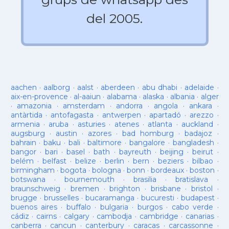
del 2005.
aachen
·
aalborg
·
aalst
·
aberdeen
·
abu dhabi
·
adelaide
·
aix-en-provence
·
al-aaiun
·
alabama
·
alaska
·
albania
·
alger
·
amazonia
·
amsterdam
·
andorra
·
angola
·
ankara
·
antàrtida
·
antofagasta
·
antwerpen
·
apartadó
·
arezzo
·
armenia
·
aruba
·
asturies
·
atenes
·
atlanta
·
auckland
·
augsburg
·
austin
·
azores
·
bad homburg
·
badajoz
·
bahrain
·
baku
·
bali
·
baltimore
·
bangalore
·
bangladesh
·
bangor
·
bari
·
basel
·
bath
·
bayreuth
·
beijing
·
beirut
·
belém
·
belfast
·
belize
·
berlin
·
bern
·
beziers
·
bilbao
·
birmingham
·
bogota
·
bologna
·
bonn
·
bordeaux
·
boston
·
botswana
·
bournemouth
·
brasilia
·
bratislava
·
braunschweig
·
bremen
·
brighton
·
brisbane
·
bristol
·
brugge
·
brusselles
·
bucaramanga
·
bucuresti
·
budapest
·
buenos aires
·
buffalo
·
bulgaria
·
burgos
·
cabo verde
·
cádiz
·
cairns
·
calgary
·
cambodja
·
cambridge
·
canarias
·
canberra
·
cancun
·
canterbury
·
caracas
·
carcassonne
·