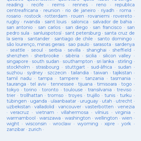
reading
·
recife
·
reims
·
rennes
·
reno
·
republica
centreafricana
·
reunion
·
rio de janeiro
·
riyadh
·
roma
·
rosario
·
rostock
·
rotterdam
·
rouen
·
rovaniemi
·
rovereto
·
rugby
·
rwanda
·
saint louis
·
salonica
·
salvador de bahia
·
san antonio
·
san carlos
·
san diego
·
san francisco
·
san
pedro sula
·
sanluispotosí
·
sant petersburg
·
santa cruz de
la sierra
·
santander
·
santiago de chile
·
santo domingo
·
são lourenço, minas gerais
·
sao paulo
·
sarasota
·
sardenya
·
seattle
·
seoul
·
serbia
·
sevilla
·
shanghai
·
sheffield
·
shenzhen
·
sherbrooke
·
sibèria
·
sicilia
·
silicon valley
·
singapore
·
south sudan
·
southampton
·
sri lanka
·
stirling
·
stockholm
·
strasbourg
·
stuttgart
·
sud-âfrica
·
sudan
·
suzhou
·
sydney
·
szczecin
·
tailandia
·
taiwan
·
tajikistan
·
tamil nadu
·
tampa
·
tampere
·
tanzania
·
tasmania
·
tauranga
·
tel aviv
·
tennessee
·
tijuana
·
timisoara
·
togo
·
tokyo
·
torino
·
toronto
·
toulouse
·
transilvania
·
treviso
·
trier
·
trollhattan
·
tromso
·
troyes
·
trujillo
·
tunis
·
turku
·
tübingen
·
uganda
·
ulaanbaatar
·
uruguay
·
utah
·
utrecht
·
uzbekistan
·
valladolid
·
vancouver
·
vasterbotten
·
venezia
·
veracruz
·
vietnam
·
villahermosa
·
vilnius
·
virginia
·
warrnambool
·
warszawa
·
washington
·
wellington
·
wien
·
wight
·
wisconsin
·
wroclaw
·
wyoming
·
xipre
·
york
·
zanzibar
·
zurich
·