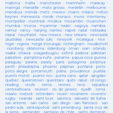
mallorca
·
malta
·
manchester
·
mannheim
·
maracay
·
maringá
·
marseille
·
mato grosso
·
medellín
·
melbourne
·
mendoza
·
mérida
·
metz
·
mexico
·
miami
·
milano
·
milton
keynes
·
minnesota
·
minsk
·
monaco
·
mons
·
monterrey
·
montpellier
·
montreal
·
moskva
·
mozambic
·
muenchen
·
mumbai
·
murcia
·
myanmar
·
nador
·
nagoya
·
namibia
·
namur
·
nancy
·
nanjing
·
nantes
·
napoli
·
natal
·
nebraska
·
nepal
·
neuchatel
·
new mexico
·
new orleans
·
newcastle
(austràlia)
·
newcastle (uk)
·
newyork
·
nicaragua
·
nice
·
niger
·
nigeria
·
norge (noruega)
·
nottingham
·
nouakchott
·
nürnberg
·
oklahoma
·
oldenburg
·
oman
·
oran
·
orlando
·
osaka
·
ottawa
·
ouagadougou
·
oxford
·
padova
·
pakistan
·
palestine
·
pamplona iruña
·
panama
·
papua nova guinea
·
paraguay
·
parana
·
paraty
·
paris
·
patagonia
·
perpinya
·
perth
·
philadelphia
·
phoenix
·
pilipinas
·
portland
·
porto
·
porto alegre
·
portsmouth
·
praha
·
providence
·
puebla
·
puerto montt
·
puerto rico
·
punta cana
·
qatar
·
qingdao
·
quebec
·
queenstown
·
querétaro
·
quito
·
rabat
·
rd congo
·
reading
·
recife
·
reims
·
rennes
·
reno
·
republica
centreafricana
·
reunion
·
rio de janeiro
·
riyadh
·
roma
·
rosario
·
rostock
·
rotterdam
·
rouen
·
rovaniemi
·
rovereto
·
rugby
·
rwanda
·
saint louis
·
salonica
·
salvador de bahia
·
san antonio
·
san carlos
·
san diego
·
san francisco
·
san
pedro sula
·
sanluispotosí
·
sant petersburg
·
santa cruz de
la sierra
·
santander
·
santiago de chile
·
santo domingo
·