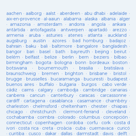
aachen
·
aalborg
·
aalst
·
aberdeen
·
abu dhabi
·
adelaide
·
aix-en-provence
·
al-aaiun
·
alabama
·
alaska
·
albania
·
alger
·
amazonia
·
amsterdam
·
andorra
·
angola
·
ankara
·
antàrtida
·
antofagasta
·
antwerpen
·
apartadó
·
arezzo
·
armenia
·
aruba
·
asturies
·
atenes
·
atlanta
·
auckland
·
augsburg
·
austin
·
azores
·
bad homburg
·
badajoz
·
bahrain
·
baku
·
bali
·
baltimore
·
bangalore
·
bangladesh
·
bangor
·
bari
·
basel
·
bath
·
bayreuth
·
beijing
·
beirut
·
belém
·
belfast
·
belize
·
berlin
·
bern
·
beziers
·
bilbao
·
birmingham
·
bogota
·
bologna
·
bonn
·
bordeaux
·
boston
·
botswana
·
bournemouth
·
brasilia
·
bratislava
·
braunschweig
·
bremen
·
brighton
·
brisbane
·
bristol
·
brugge
·
brusselles
·
bucaramanga
·
bucuresti
·
budapest
·
buenos aires
·
buffalo
·
bulgaria
·
burgos
·
cabo verde
·
cádiz
·
cairns
·
calgary
·
cambodja
·
cambridge
·
canarias
·
canberra
·
cancun
·
canterbury
·
caracas
·
carcassonne
·
cardiff
·
cartagena
·
casablanca
·
casamance
·
chambéry
·
charleston
·
chelmsford
·
cheltenham
·
chester
·
chiapas
·
chicago
·
christchurch
·
clermont-ferrand
·
cleveland
·
cochabamba
·
coimbra
·
colorado
·
columbus
·
concepción
·
connecticut
·
copenhagen
·
cordoba
·
corfu
·
cork
·
costa d
ivori
·
costa rica
·
creta
·
croàcia
·
cuba
·
cuernavaca
·
curicó
·
curitiba
·
cusco
·
dakar
·
dallas
·
darmstadt
·
davis
·
delft
·