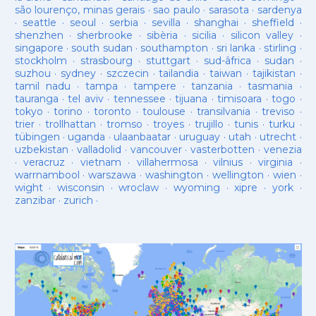
são lourenço, minas gerais
·
sao paulo
·
sarasota
·
sardenya
·
seattle
·
seoul
·
serbia
·
sevilla
·
shanghai
·
sheffield
·
shenzhen
·
sherbrooke
·
sibèria
·
sicilia
·
silicon valley
·
singapore
·
south sudan
·
southampton
·
sri lanka
·
stirling
·
stockholm
·
strasbourg
·
stuttgart
·
sud-âfrica
·
sudan
·
suzhou
·
sydney
·
szczecin
·
tailandia
·
taiwan
·
tajikistan
·
tamil nadu
·
tampa
·
tampere
·
tanzania
·
tasmania
·
tauranga
·
tel aviv
·
tennessee
·
tijuana
·
timisoara
·
togo
·
tokyo
·
torino
·
toronto
·
toulouse
·
transilvania
·
treviso
·
trier
·
trollhattan
·
tromso
·
troyes
·
trujillo
·
tunis
·
turku
·
tübingen
·
uganda
·
ulaanbaatar
·
uruguay
·
utah
·
utrecht
·
uzbekistan
·
valladolid
·
vancouver
·
vasterbotten
·
venezia
·
veracruz
·
vietnam
·
villahermosa
·
vilnius
·
virginia
·
warrnambool
·
warszawa
·
washington
·
wellington
·
wien
·
wight
·
wisconsin
·
wroclaw
·
wyoming
·
xipre
·
york
·
zanzibar
·
zurich
·