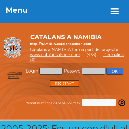
Menu
Menu
CATALANS A NAMIBIA
http://NAMIBIA.catalansalmon.com
Catalans a NAMIBIA forma part del projecte
www.catalansalmon.com
- (463) -
Permalink
(#)
Login
Passwd
Password
perdut?
REGISTRA'T
Buscar ciutat de CATALANSALMON:
2005-2025: Fes un cop d'ull al