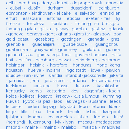
delhi
·
den haag
·
derry
·
detroit
·
dnipropetrovsk
·
donostia
·
dubai
·
dublín
·
durham
·
düsseldorf
·
edinburgh
·
edmonton
·
eindhoven
·
el caire
·
el salvador
·
enniskillen
·
erfurt
·
essaouira
·
estònia
·
etiopia
·
exeter
·
fes
·
fiji
·
firenze
·
fortaleza
·
frankfurt
·
freiburg im breisgau
·
fribourg
·
galati
·
galiza
·
galway
·
gambia
·
gasteiz
·
gdansk
·
geneve
·
genova
·
gent
·
ghana
·
gibraltar
·
glasgow
·
goa
·
gold coast
·
goteborg
·
gottingen
·
granada
·
graz
·
grenoble
·
guadalajara
·
guadeloupe
·
guangzhou
·
guatemala
·
guayaquil
·
guernsey
·
guildford
·
guinea
·
guinea bissau
·
guinea equatorial
·
guyane française
·
haifa
·
haiti
·
halifax
·
hamburg
·
hawaii
·
heidelberg
·
heilbronn
·
helsingør
·
helsinki
·
hereford
·
honduras
·
hong kong
·
houston
·
huelva
·
indiana
·
ingolstadt
·
iowa
·
ipswich
·
iquique
·
iran
·
irvine
·
islàndia
·
istanbul
·
jacksonville
·
jakarta
·
jamaica
·
jena
·
jerusalem
·
jordania
·
kaiserslautern
·
karlskrona
·
karlsruhe
·
kassel
·
kaunas
·
kazakhstan
·
kentucky
·
kenya
·
kettering
·
kiev
·
klagenfurt
·
koeln
·
kolda
·
kolkata
·
kosovo
·
krakow
·
kuala lumpur
·
kunming
·
kuwait
·
kyoto
·
la paz
·
laos
·
las vegas
·
lausanne
·
leeds
·
leicester
·
leiden
·
leipzig
·
lelystad
·
leon
·
letònia
·
liberia
·
liege
·
lille
·
lima
·
limerick
·
lincoln
·
lisboa
·
liverpool
·
ljubljana
·
london
·
los angeles
·
lublin
·
lugano
·
luleå
(norrland)
·
luxemburg
·
lviv
·
lyon
·
macau
·
madagascar
·
madrid
·
maine
·
mainz
·
malabo
·
malaga
·
maldives
·