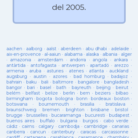
del 2005.
aachen
·
aalborg
·
aalst
·
aberdeen
·
abu dhabi
·
adelaide
·
aix-en-provence
·
al-aaiun
·
alabama
·
alaska
·
albania
·
alger
·
amazonia
·
amsterdam
·
andorra
·
angola
·
ankara
·
antàrtida
·
antofagasta
·
antwerpen
·
apartadó
·
arezzo
·
armenia
·
aruba
·
asturies
·
atenes
·
atlanta
·
auckland
·
augsburg
·
austin
·
azores
·
bad homburg
·
badajoz
·
bahrain
·
baku
·
bali
·
baltimore
·
bangalore
·
bangladesh
·
bangor
·
bari
·
basel
·
bath
·
bayreuth
·
beijing
·
beirut
·
belém
·
belfast
·
belize
·
berlin
·
bern
·
beziers
·
bilbao
·
birmingham
·
bogota
·
bologna
·
bonn
·
bordeaux
·
boston
·
botswana
·
bournemouth
·
brasilia
·
bratislava
·
braunschweig
·
bremen
·
brighton
·
brisbane
·
bristol
·
brugge
·
brusselles
·
bucaramanga
·
bucuresti
·
budapest
·
buenos aires
·
buffalo
·
bulgaria
·
burgos
·
cabo verde
·
cádiz
·
cairns
·
calgary
·
cambodja
·
cambridge
·
canarias
·
canberra
·
cancun
·
canterbury
·
caracas
·
carcassonne
·
cardiff
·
cartagena
·
casablanca
·
casamance
·
chambéry
·