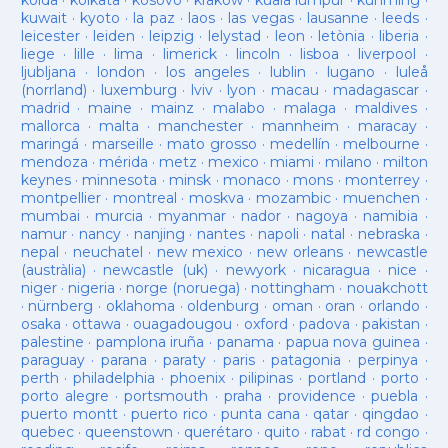
kolda
·
kolkata
·
kosovo
·
krakow
·
kuala lumpur
·
kunming
·
kuwait
·
kyoto
·
la paz
·
laos
·
las vegas
·
lausanne
·
leeds
·
leicester
·
leiden
·
leipzig
·
lelystad
·
leon
·
letònia
·
liberia
·
liege
·
lille
·
lima
·
limerick
·
lincoln
·
lisboa
·
liverpool
·
ljubljana
·
london
·
los angeles
·
lublin
·
lugano
·
luleå
(norrland)
·
luxemburg
·
lviv
·
lyon
·
macau
·
madagascar
·
madrid
·
maine
·
mainz
·
malabo
·
malaga
·
maldives
·
mallorca
·
malta
·
manchester
·
mannheim
·
maracay
·
maringá
·
marseille
·
mato grosso
·
medellín
·
melbourne
·
mendoza
·
mérida
·
metz
·
mexico
·
miami
·
milano
·
milton
keynes
·
minnesota
·
minsk
·
monaco
·
mons
·
monterrey
·
montpellier
·
montreal
·
moskva
·
mozambic
·
muenchen
·
mumbai
·
murcia
·
myanmar
·
nador
·
nagoya
·
namibia
·
namur
·
nancy
·
nanjing
·
nantes
·
napoli
·
natal
·
nebraska
·
nepal
·
neuchatel
·
new mexico
·
new orleans
·
newcastle
(austràlia)
·
newcastle (uk)
·
newyork
·
nicaragua
·
nice
·
niger
·
nigeria
·
norge (noruega)
·
nottingham
·
nouakchott
·
nürnberg
·
oklahoma
·
oldenburg
·
oman
·
oran
·
orlando
·
osaka
·
ottawa
·
ouagadougou
·
oxford
·
padova
·
pakistan
·
palestine
·
pamplona iruña
·
panama
·
papua nova guinea
·
paraguay
·
parana
·
paraty
·
paris
·
patagonia
·
perpinya
·
perth
·
philadelphia
·
phoenix
·
pilipinas
·
portland
·
porto
·
porto alegre
·
portsmouth
·
praha
·
providence
·
puebla
·
puerto montt
·
puerto rico
·
punta cana
·
qatar
·
qingdao
·
quebec
·
queenstown
·
querétaro
·
quito
·
rabat
·
rd congo
·