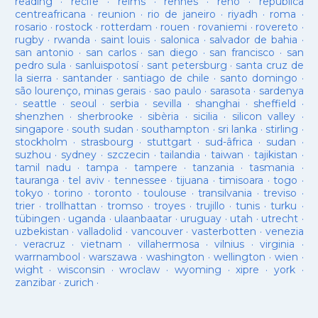
reading
·
recife
·
reims
·
rennes
·
reno
·
republica
centreafricana
·
reunion
·
rio de janeiro
·
riyadh
·
roma
·
rosario
·
rostock
·
rotterdam
·
rouen
·
rovaniemi
·
rovereto
·
rugby
·
rwanda
·
saint louis
·
salonica
·
salvador de bahia
·
san antonio
·
san carlos
·
san diego
·
san francisco
·
san
pedro sula
·
sanluispotosí
·
sant petersburg
·
santa cruz de
la sierra
·
santander
·
santiago de chile
·
santo domingo
·
são lourenço, minas gerais
·
sao paulo
·
sarasota
·
sardenya
·
seattle
·
seoul
·
serbia
·
sevilla
·
shanghai
·
sheffield
·
shenzhen
·
sherbrooke
·
sibèria
·
sicilia
·
silicon valley
·
singapore
·
south sudan
·
southampton
·
sri lanka
·
stirling
·
stockholm
·
strasbourg
·
stuttgart
·
sud-âfrica
·
sudan
·
suzhou
·
sydney
·
szczecin
·
tailandia
·
taiwan
·
tajikistan
·
tamil nadu
·
tampa
·
tampere
·
tanzania
·
tasmania
·
tauranga
·
tel aviv
·
tennessee
·
tijuana
·
timisoara
·
togo
·
tokyo
·
torino
·
toronto
·
toulouse
·
transilvania
·
treviso
·
trier
·
trollhattan
·
tromso
·
troyes
·
trujillo
·
tunis
·
turku
·
tübingen
·
uganda
·
ulaanbaatar
·
uruguay
·
utah
·
utrecht
·
uzbekistan
·
valladolid
·
vancouver
·
vasterbotten
·
venezia
·
veracruz
·
vietnam
·
villahermosa
·
vilnius
·
virginia
·
warrnambool
·
warszawa
·
washington
·
wellington
·
wien
·
wight
·
wisconsin
·
wroclaw
·
wyoming
·
xipre
·
york
·
zanzibar
·
zurich
·