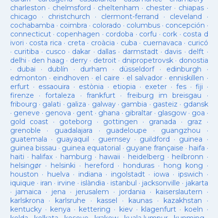
charleston
·
chelmsford
·
cheltenham
·
chester
·
chiapas
·
chicago
·
christchurch
·
clermont-ferrand
·
cleveland
·
cochabamba
·
coimbra
·
colorado
·
columbus
·
concepción
·
connecticut
·
copenhagen
·
cordoba
·
corfu
·
cork
·
costa d
ivori
·
costa rica
·
creta
·
croàcia
·
cuba
·
cuernavaca
·
curicó
·
curitiba
·
cusco
·
dakar
·
dallas
·
darmstadt
·
davis
·
delft
·
delhi
·
den haag
·
derry
·
detroit
·
dnipropetrovsk
·
donostia
·
dubai
·
dublín
·
durham
·
düsseldorf
·
edinburgh
·
edmonton
·
eindhoven
·
el caire
·
el salvador
·
enniskillen
·
erfurt
·
essaouira
·
estònia
·
etiopia
·
exeter
·
fes
·
fiji
·
firenze
·
fortaleza
·
frankfurt
·
freiburg im breisgau
·
fribourg
·
galati
·
galiza
·
galway
·
gambia
·
gasteiz
·
gdansk
·
geneve
·
genova
·
gent
·
ghana
·
gibraltar
·
glasgow
·
goa
·
gold coast
·
goteborg
·
gottingen
·
granada
·
graz
·
grenoble
·
guadalajara
·
guadeloupe
·
guangzhou
·
guatemala
·
guayaquil
·
guernsey
·
guildford
·
guinea
·
guinea bissau
·
guinea equatorial
·
guyane française
·
haifa
·
haiti
·
halifax
·
hamburg
·
hawaii
·
heidelberg
·
heilbronn
·
helsingør
·
helsinki
·
hereford
·
honduras
·
hong kong
·
houston
·
huelva
·
indiana
·
ingolstadt
·
iowa
·
ipswich
·
iquique
·
iran
·
irvine
·
islàndia
·
istanbul
·
jacksonville
·
jakarta
·
jamaica
·
jena
·
jerusalem
·
jordania
·
kaiserslautern
·
karlskrona
·
karlsruhe
·
kassel
·
kaunas
·
kazakhstan
·
kentucky
·
kenya
·
kettering
·
kiev
·
klagenfurt
·
koeln
·