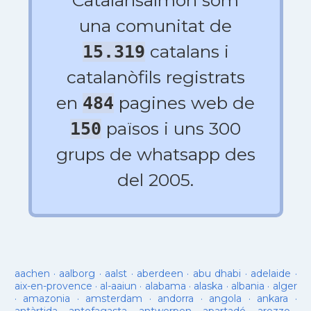
Catalansalmon som
una comunitat de
catalans i
15.319
catalanòfils registrats
en
pagines web de
484
països i uns 300
150
grups de whatsapp des
del 2005.
aachen
·
aalborg
·
aalst
·
aberdeen
·
abu dhabi
·
adelaide
·
aix-en-provence
·
al-aaiun
·
alabama
·
alaska
·
albania
·
alger
·
amazonia
·
amsterdam
·
andorra
·
angola
·
ankara
·