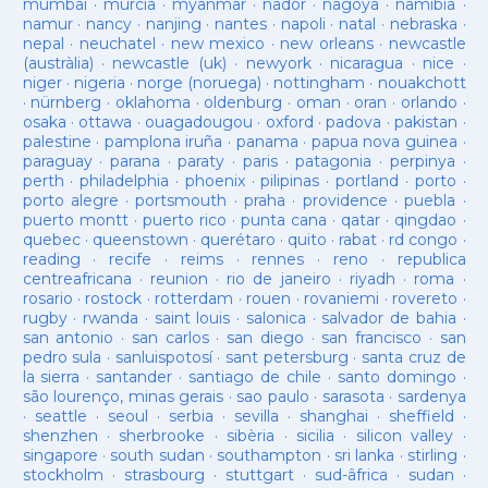
mumbai
·
murcia
·
myanmar
·
nador
·
nagoya
·
namibia
·
namur
·
nancy
·
nanjing
·
nantes
·
napoli
·
natal
·
nebraska
·
nepal
·
neuchatel
·
new mexico
·
new orleans
·
newcastle
(austràlia)
·
newcastle (uk)
·
newyork
·
nicaragua
·
nice
·
niger
·
nigeria
·
norge (noruega)
·
nottingham
·
nouakchott
·
nürnberg
·
oklahoma
·
oldenburg
·
oman
·
oran
·
orlando
·
osaka
·
ottawa
·
ouagadougou
·
oxford
·
padova
·
pakistan
·
palestine
·
pamplona iruña
·
panama
·
papua nova guinea
·
paraguay
·
parana
·
paraty
·
paris
·
patagonia
·
perpinya
·
perth
·
philadelphia
·
phoenix
·
pilipinas
·
portland
·
porto
·
porto alegre
·
portsmouth
·
praha
·
providence
·
puebla
·
puerto montt
·
puerto rico
·
punta cana
·
qatar
·
qingdao
·
quebec
·
queenstown
·
querétaro
·
quito
·
rabat
·
rd congo
·
reading
·
recife
·
reims
·
rennes
·
reno
·
republica
centreafricana
·
reunion
·
rio de janeiro
·
riyadh
·
roma
·
rosario
·
rostock
·
rotterdam
·
rouen
·
rovaniemi
·
rovereto
·
rugby
·
rwanda
·
saint louis
·
salonica
·
salvador de bahia
·
san antonio
·
san carlos
·
san diego
·
san francisco
·
san
pedro sula
·
sanluispotosí
·
sant petersburg
·
santa cruz de
la sierra
·
santander
·
santiago de chile
·
santo domingo
·
são lourenço, minas gerais
·
sao paulo
·
sarasota
·
sardenya
·
seattle
·
seoul
·
serbia
·
sevilla
·
shanghai
·
sheffield
·
shenzhen
·
sherbrooke
·
sibèria
·
sicilia
·
silicon valley
·
singapore
·
south sudan
·
southampton
·
sri lanka
·
stirling
·
stockholm
·
strasbourg
·
stuttgart
·
sud-âfrica
·
sudan
·