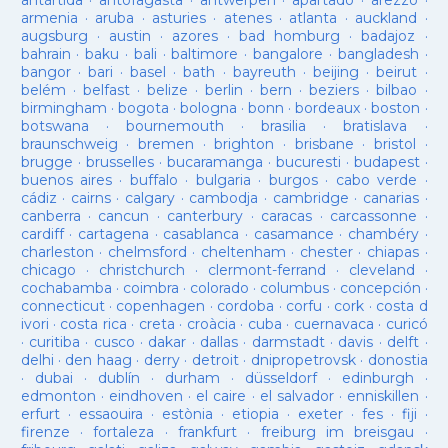
antàrtida
·
antofagasta
·
antwerpen
·
apartadó
·
arezzo
·
armenia
·
aruba
·
asturies
·
atenes
·
atlanta
·
auckland
·
augsburg
·
austin
·
azores
·
bad homburg
·
badajoz
·
bahrain
·
baku
·
bali
·
baltimore
·
bangalore
·
bangladesh
·
bangor
·
bari
·
basel
·
bath
·
bayreuth
·
beijing
·
beirut
·
belém
·
belfast
·
belize
·
berlin
·
bern
·
beziers
·
bilbao
·
birmingham
·
bogota
·
bologna
·
bonn
·
bordeaux
·
boston
·
botswana
·
bournemouth
·
brasilia
·
bratislava
·
braunschweig
·
bremen
·
brighton
·
brisbane
·
bristol
·
brugge
·
brusselles
·
bucaramanga
·
bucuresti
·
budapest
·
buenos aires
·
buffalo
·
bulgaria
·
burgos
·
cabo verde
·
cádiz
·
cairns
·
calgary
·
cambodja
·
cambridge
·
canarias
·
canberra
·
cancun
·
canterbury
·
caracas
·
carcassonne
·
cardiff
·
cartagena
·
casablanca
·
casamance
·
chambéry
·
charleston
·
chelmsford
·
cheltenham
·
chester
·
chiapas
·
chicago
·
christchurch
·
clermont-ferrand
·
cleveland
·
cochabamba
·
coimbra
·
colorado
·
columbus
·
concepción
·
connecticut
·
copenhagen
·
cordoba
·
corfu
·
cork
·
costa d
ivori
·
costa rica
·
creta
·
croàcia
·
cuba
·
cuernavaca
·
curicó
·
curitiba
·
cusco
·
dakar
·
dallas
·
darmstadt
·
davis
·
delft
·
delhi
·
den haag
·
derry
·
detroit
·
dnipropetrovsk
·
donostia
·
dubai
·
dublín
·
durham
·
düsseldorf
·
edinburgh
·
edmonton
·
eindhoven
·
el caire
·
el salvador
·
enniskillen
·
erfurt
·
essaouira
·
estònia
·
etiopia
·
exeter
·
fes
·
fiji
·
firenze
·
fortaleza
·
frankfurt
·
freiburg im breisgau
·