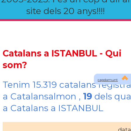
site dels 20 anys!!!!
Catalans a ISTANBUL - Qui
som?
capdamunt
Tenim 15.319 catalans registra
a Catalansalmon ,
19
dels qua
a Catalans a ISTANBUL
data