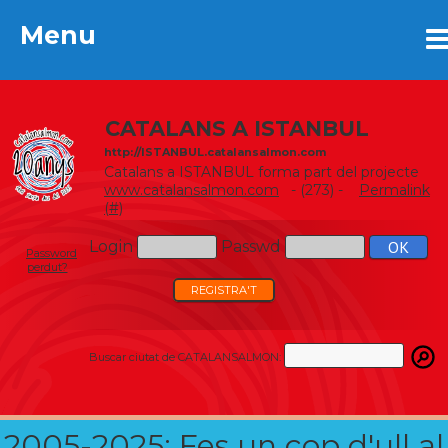
Menu
Menu
CATALANS A ISTANBUL
http://ISTANBUL.catalansalmon.com
Catalans a ISTANBUL forma part del projecte
www.catalansalmon.com
- (273) -
Permalink
(#)
Login
Passwd
Password
perdut?
REGISTRA'T
Buscar ciutat de CATALANSALMON:
2005-2025: Fes un cop d'ull al