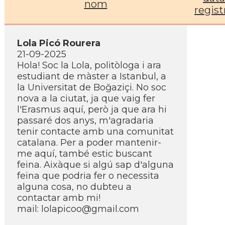
nom
regist
Lola Picó Rourera
21-09-2025
Hola! Soc la Lola, politòloga i ara
estudiant de màster a Istanbul, a
la Universitat de Boğaziçi. No soc
nova a la ciutat, ja que vaig fer
l'Erasmus aquí, però ja que ara hi
passaré dos anys, m'agradaria
tenir contacte amb una comunitat
catalana. Per a poder mantenir-
me aquí, també estic buscant
feina. Aixàque si algú sap d'alguna
feina que podria fer o necessita
alguna cosa, no dubteu a
contactar amb mi!
mail:
lolapicoo@gmail.com