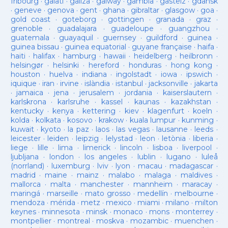
fribourg
·
galati
·
galiza
·
galway
·
gambia
·
gasteiz
·
gdansk
·
geneve
·
genova
·
gent
·
ghana
·
gibraltar
·
glasgow
·
goa
·
gold coast
·
goteborg
·
gottingen
·
granada
·
graz
·
grenoble
·
guadalajara
·
guadeloupe
·
guangzhou
·
guatemala
·
guayaquil
·
guernsey
·
guildford
·
guinea
·
guinea bissau
·
guinea equatorial
·
guyane française
·
haifa
·
haiti
·
halifax
·
hamburg
·
hawaii
·
heidelberg
·
heilbronn
·
helsingør
·
helsinki
·
hereford
·
honduras
·
hong kong
·
houston
·
huelva
·
indiana
·
ingolstadt
·
iowa
·
ipswich
·
iquique
·
iran
·
irvine
·
islàndia
·
istanbul
·
jacksonville
·
jakarta
·
jamaica
·
jena
·
jerusalem
·
jordania
·
kaiserslautern
·
karlskrona
·
karlsruhe
·
kassel
·
kaunas
·
kazakhstan
·
kentucky
·
kenya
·
kettering
·
kiev
·
klagenfurt
·
koeln
·
kolda
·
kolkata
·
kosovo
·
krakow
·
kuala lumpur
·
kunming
·
kuwait
·
kyoto
·
la paz
·
laos
·
las vegas
·
lausanne
·
leeds
·
leicester
·
leiden
·
leipzig
·
lelystad
·
leon
·
letònia
·
liberia
·
liege
·
lille
·
lima
·
limerick
·
lincoln
·
lisboa
·
liverpool
·
ljubljana
·
london
·
los angeles
·
lublin
·
lugano
·
luleå
(norrland)
·
luxemburg
·
lviv
·
lyon
·
macau
·
madagascar
·
madrid
·
maine
·
mainz
·
malabo
·
malaga
·
maldives
·
mallorca
·
malta
·
manchester
·
mannheim
·
maracay
·
maringá
·
marseille
·
mato grosso
·
medellín
·
melbourne
·
mendoza
·
mérida
·
metz
·
mexico
·
miami
·
milano
·
milton
keynes
·
minnesota
·
minsk
·
monaco
·
mons
·
monterrey
·
montpellier
·
montreal
·
moskva
·
mozambic
·
muenchen
·