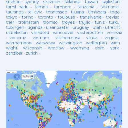
suzhou
·
sydney
·
szczecin
·
tailandia
·
taiwan
·
tajikistan
·
tamil nadu
·
tampa
·
tampere
·
tanzania
·
tasmania
·
tauranga
·
tel aviv
·
tennessee
·
tijuana
·
timisoara
·
togo
·
tokyo
·
torino
·
toronto
·
toulouse
·
transilvania
·
treviso
·
trier
·
trollhattan
·
tromso
·
troyes
·
trujillo
·
tunis
·
turku
·
tübingen
·
uganda
·
ulaanbaatar
·
uruguay
·
utah
·
utrecht
·
uzbekistan
·
valladolid
·
vancouver
·
vasterbotten
·
venezia
·
veracruz
·
vietnam
·
villahermosa
·
vilnius
·
virginia
·
warrnambool
·
warszawa
·
washington
·
wellington
·
wien
·
wight
·
wisconsin
·
wroclaw
·
wyoming
·
xipre
·
york
·
zanzibar
·
zurich
·