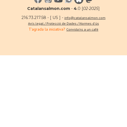
Catalansalmon.com
-
4
.0 [
02·2025
]
216.73.217.58 - [ US ] -
info@catalansalmon.com
Avís legal / Protecció de Dades / Normes d'ús
T'agrada la iniciativa?
Convida'ns a un café