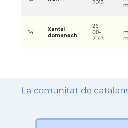
2013
m
26-
Xantal
14
08-
m
domenech
2013
m
La comunitat de catala