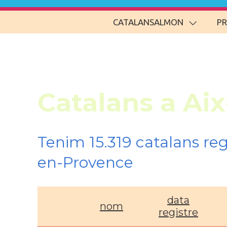
CATALANSALMON
P
Catalans a Ai
Tenim 15.319 catalans re
en-Provence
data
nom
registre