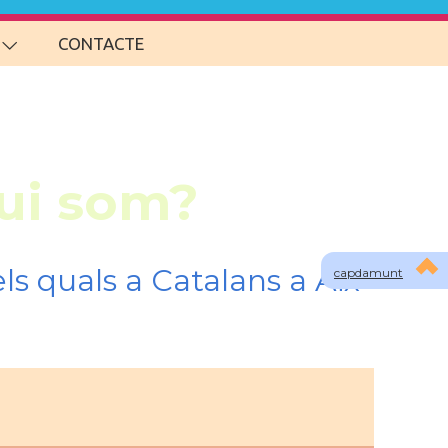
CONTACTE
Qui som?
ls quals a Catalans a Aix-
capdamunt