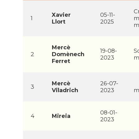
C
Xavier
05-11-
1
m
Llort
2025
m
Mercè
19-08-
S
2
Domènech
2023
m
Ferret
Mercè
26-07-
3
Viladrich
2023
m
08-01-
4
Mireia
2023