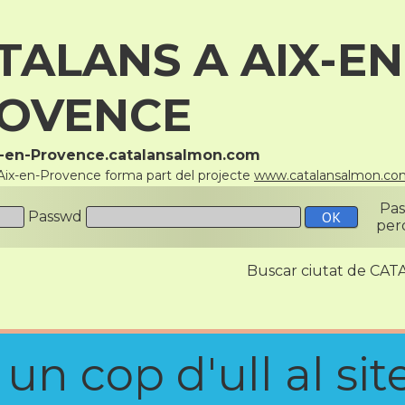
TALANS A AIX-EN
OVENCE
ix-en-Provence.catalansalmon.com
 Aix-en-Provence forma part del projecte
www.catalansalmon.co
Pa
Passwd
per
Buscar ciutat de C
n cop d'ull al site