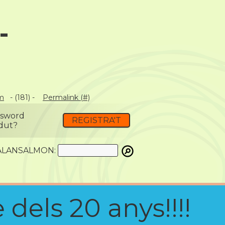
-
m
- (181) -
Permalink (#)
ssword
REGISTRA'T
dut?
ATALANSALMON:
 dels 20 anys!!!!