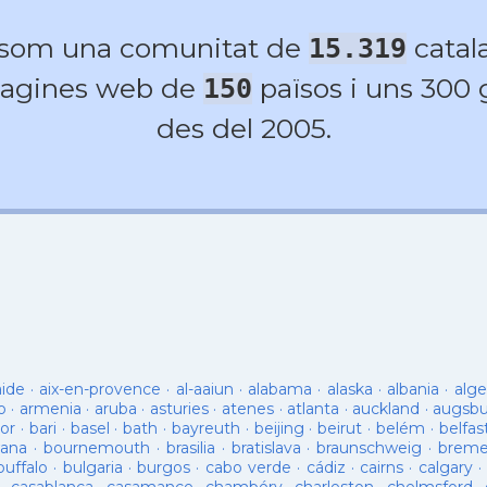
 som una comunitat de
catala
15.319
agines web de
països i uns 300
150
des del 2005.
aide
·
aix-en-provence
·
al-aaiun
·
alabama
·
alaska
·
albania
·
alge
o
·
armenia
·
aruba
·
asturies
·
atenes
·
atlanta
·
auckland
·
augsb
or
·
bari
·
basel
·
bath
·
bayreuth
·
beijing
·
beirut
·
belém
·
belfas
ana
·
bournemouth
·
brasilia
·
bratislava
·
braunschweig
·
brem
buffalo
·
bulgaria
·
burgos
·
cabo verde
·
cádiz
·
cairns
·
calgary
·