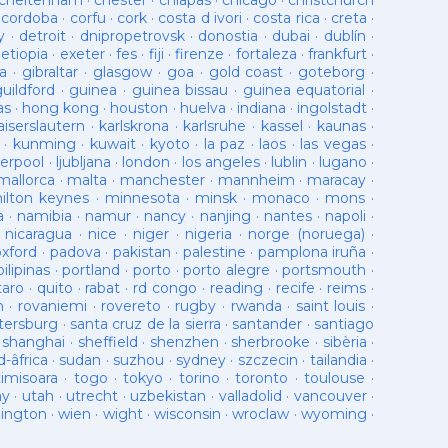
cheltenham
·
chester
·
chiapas
·
chicago
·
christchurch
·
cordoba
·
corfu
·
cork
·
costa d ivori
·
costa rica
·
creta
·
y
·
detroit
·
dnipropetrovsk
·
donostia
·
dubai
·
dublín
·
·
etiopia
·
exeter
·
fes
·
fiji
·
firenze
·
fortaleza
·
frankfurt
·
a
·
gibraltar
·
glasgow
·
goa
·
gold coast
·
goteborg
·
guildford
·
guinea
·
guinea bissau
·
guinea equatorial
·
as
·
hong kong
·
houston
·
huelva
·
indiana
·
ingolstadt
·
aiserslautern
·
karlskrona
·
karlsruhe
·
kassel
·
kaunas
·
·
kunming
·
kuwait
·
kyoto
·
la paz
·
laos
·
las vegas
·
verpool
·
ljubljana
·
london
·
los angeles
·
lublin
·
lugano
·
mallorca
·
malta
·
manchester
·
mannheim
·
maracay
·
ilton keynes
·
minnesota
·
minsk
·
monaco
·
mons
·
a
·
namibia
·
namur
·
nancy
·
nanjing
·
nantes
·
napoli
·
·
nicaragua
·
nice
·
niger
·
nigeria
·
norge (noruega)
·
oxford
·
padova
·
pakistan
·
palestine
·
pamplona iruña
·
pilipinas
·
portland
·
porto
·
porto alegre
·
portsmouth
·
taro
·
quito
·
rabat
·
rd congo
·
reading
·
recife
·
reims
·
n
·
rovaniemi
·
rovereto
·
rugby
·
rwanda
·
saint louis
·
tersburg
·
santa cruz de la sierra
·
santander
·
santiago
·
shanghai
·
sheffield
·
shenzhen
·
sherbrooke
·
sibèria
·
d-âfrica
·
sudan
·
suzhou
·
sydney
·
szczecin
·
tailandia
·
timisoara
·
togo
·
tokyo
·
torino
·
toronto
·
toulouse
·
ay
·
utah
·
utrecht
·
uzbekistan
·
valladolid
·
vancouver
·
lington
·
wien
·
wight
·
wisconsin
·
wroclaw
·
wyoming
·