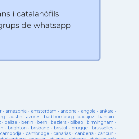
ns i catalanòfils
 grups de whatsapp
r
·
amazonia
·
amsterdam
·
andorra
·
angola
·
ankara
·
urg
·
austin
·
azores
·
bad homburg
·
badajoz
·
bahrain
·
t
·
belize
·
berlin
·
bern
·
beziers
·
bilbao
·
birmingham
·
en
·
brighton
·
brisbane
·
bristol
·
brugge
·
brusselles
·
cambodja
·
cambridge
·
canarias
·
canberra
·
cancun
·