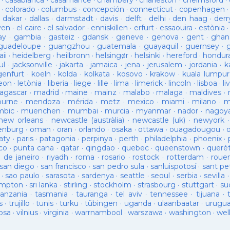
·
casablanca
·
casamance
·
chambéry
·
charleston
·
chelmsford
·
·
colorado
·
columbus
·
concepción
·
connecticut
·
copenhagen
·
dakar
·
dallas
·
darmstadt
·
davis
·
delft
·
delhi
·
den haag
·
derr
ven
·
el caire
·
el salvador
·
enniskillen
·
erfurt
·
essaouira
·
estònia
ay
·
gambia
·
gasteiz
·
gdansk
·
geneve
·
genova
·
gent
·
ghan
guadeloupe
·
guangzhou
·
guatemala
·
guayaquil
·
guernsey
·
ii
·
heidelberg
·
heilbronn
·
helsingør
·
helsinki
·
hereford
·
hondur
ul
·
jacksonville
·
jakarta
·
jamaica
·
jena
·
jerusalem
·
jordania
·
k
genfurt
·
koeln
·
kolda
·
kolkata
·
kosovo
·
krakow
·
kuala lumpur
leon
·
letònia
·
liberia
·
liege
·
lille
·
lima
·
limerick
·
lincoln
·
lisboa
·
li
agascar
·
madrid
·
maine
·
mainz
·
malabo
·
malaga
·
maldives
·
ourne
·
mendoza
·
mérida
·
metz
·
mexico
·
miami
·
milano
·
m
bic
·
muenchen
·
mumbai
·
murcia
·
myanmar
·
nador
·
nagoy
new orleans
·
newcastle (austràlia)
·
newcastle (uk)
·
newyork
enburg
·
oman
·
oran
·
orlando
·
osaka
·
ottawa
·
ouagadougou
·
aty
·
paris
·
patagonia
·
perpinya
·
perth
·
philadelphia
·
phoenix
·
co
·
punta cana
·
qatar
·
qingdao
·
quebec
·
queenstown
·
queré
o de janeiro
·
riyadh
·
roma
·
rosario
·
rostock
·
rotterdam
·
roue
san diego
·
san francisco
·
san pedro sula
·
sanluispotosí
·
sant pe
·
sao paulo
·
sarasota
·
sardenya
·
seattle
·
seoul
·
serbia
·
sevilla
ampton
·
sri lanka
·
stirling
·
stockholm
·
strasbourg
·
stuttgart
·
su
tanzania
·
tasmania
·
tauranga
·
tel aviv
·
tennessee
·
tijuana
·
s
·
trujillo
·
tunis
·
turku
·
tübingen
·
uganda
·
ulaanbaatar
·
urugu
osa
·
vilnius
·
virginia
·
warrnambool
·
warszawa
·
washington
·
wel