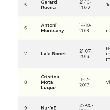
Gerard
21-10-
5
J
Rovira
2022
Antoni
14-10-
6
Montseny
2019
m
H
21-07-
7
Laia Bonet
m
2018
m
Cristina
11-12-
8
Mota
V
2017
Luque
27-05-
9
NuriaE