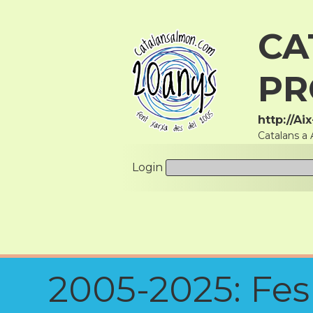
CA
PR
http://A
Catalans a
Login
2005-2025: Fes u