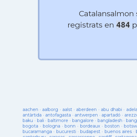
Catalansalmon
registrats en
p
484
aachen
·
aalborg
·
aalst
·
aberdeen
·
abu dhabi
·
adel
antàrtida
·
antofagasta
·
antwerpen
·
apartadó
·
arezz
baku
·
bali
·
baltimore
·
bangalore
·
bangladesh
·
bang
bogota
·
bologna
·
bonn
·
bordeaux
·
boston
·
botsw
bucaramanga
·
bucuresti
·
budapest
·
buenos aires
·