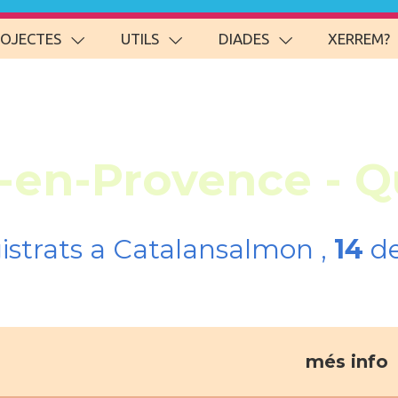
ROJECTES
UTILS
DIADES
XERREM?
x-en-Provence - 
gistrats a Catalansalmon ,
14
de
més info