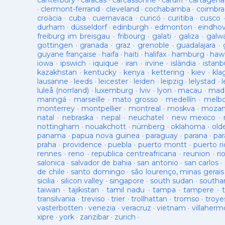
canterbury
·
caracas
·
carcassonne
·
cardiff
·
cartagena
·
clermont-ferrand
·
cleveland
·
cochabamba
·
coimbra
croàcia
·
cuba
·
cuernavaca
·
curicó
·
curitiba
·
cusco
durham
·
düsseldorf
·
edinburgh
·
edmonton
·
eindho
freiburg im breisgau
·
fribourg
·
galati
·
galiza
·
galw
gottingen
·
granada
·
graz
·
grenoble
·
guadalajara
·
guyane française
·
haifa
·
haiti
·
halifax
·
hamburg
·
hawa
iowa
·
ipswich
·
iquique
·
iran
·
irvine
·
islàndia
·
istanb
kazakhstan
·
kentucky
·
kenya
·
kettering
·
kiev
·
kla
lausanne
·
leeds
·
leicester
·
leiden
·
leipzig
·
lelystad
·
luleå (norrland)
·
luxemburg
·
lviv
·
lyon
·
macau
·
mad
maringá
·
marseille
·
mato grosso
·
medellín
·
melb
monterrey
·
montpellier
·
montreal
·
moskva
·
mozam
natal
·
nebraska
·
nepal
·
neuchatel
·
new mexico
·
nottingham
·
nouakchott
·
nürnberg
·
oklahoma
·
old
panama
·
papua nova guinea
·
paraguay
·
parana
·
par
praha
·
providence
·
puebla
·
puerto montt
·
puerto ri
rennes
·
reno
·
republica centreafricana
·
reunion
·
ri
salonica
·
salvador de bahia
·
san antonio
·
san carlos
·
de chile
·
santo domingo
·
são lourenço, minas gerais
sicilia
·
silicon valley
·
singapore
·
south sudan
·
south
taiwan
·
tajikistan
·
tamil nadu
·
tampa
·
tampere
·
transilvania
·
treviso
·
trier
·
trollhattan
·
tromso
·
troye
vasterbotten
·
venezia
·
veracruz
·
vietnam
·
villaherm
xipre
·
york
·
zanzibar
·
zurich
·