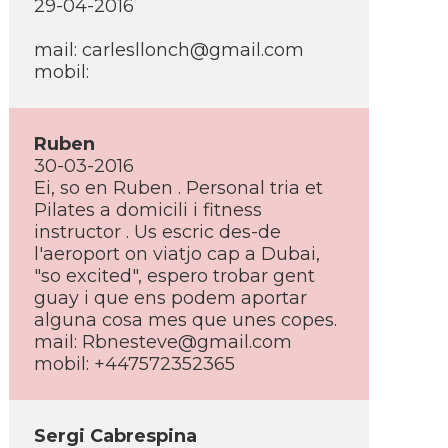
29-04-2016
mail:
carlesllonch@gmail.com
mobil:
Ruben
30-03-2016
Ei, so en Ruben . Personal tria et
Pilates a domicili i fitness
instructor . Us escric des-de
l'aeroport on viatjo cap a Dubai,
"so excited", espero trobar gent
guay i que ens podem aportar
alguna cosa mes que unes copes.
mail:
Rbnesteve@gmail.com
mobil: +447572352365
Sergi Cabrespina