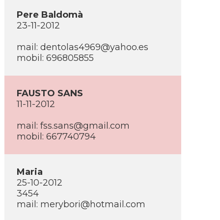
Pere Baldomà
23-11-2012
mail:
dentolas4969@yahoo.es
mobil: 696805855
FAUSTO SANS
11-11-2012
mail:
fss.sans@gmail.com
mobil: 667740794
Maria
25-10-2012
3454
mail:
merybori@hotmail.com