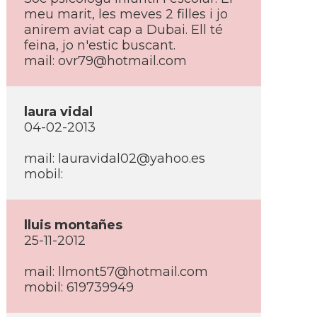
meu marit, les meves 2 filles i jo
anirem aviat cap a Dubai. Ell té
feina, jo n'estic buscant.
mail:
ovr79@hotmail.com
laura vidal
04-02-2013
mail:
lauravidal02@yahoo.es
mobil:
lluis montañes
25-11-2012
mail:
llmont57@hotmail.com
mobil: 619739949