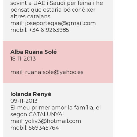
sovint a UAE i Saudi per feina i he
pensat que estaria bé conèixer
altres catalans
mail:
joseportegaa@gmail.com
mobil: +34 619263985
Alba Ruana Solé
18-11-2013
mail:
ruanaisole@yahoo.es
Iolanda Renyè
09-11-2013
El meu primer amor la famí­lia, el
segon CATALUNYA!
mail:
yoliv3@hotmail.com
mobil: 569345764