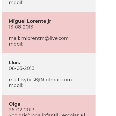
mobil:
Miguel Lorente jr
13-08-2013
mail:
mlorentm@live.com
mobil:
Lluí­s
06-05-2013
mail:
kybos8@hotmail.com
mobil:
Olga
26-02-2013
Soc psicòloga infantil i escolar. El