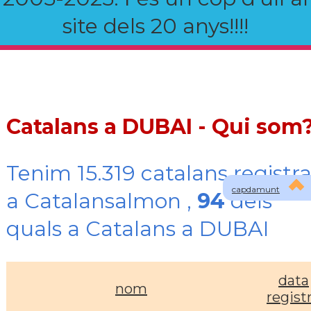
site dels 20 anys!!!!
Catalans a DUBAI - Qui som
Tenim 15.319 catalans registra
capdamunt
a Catalansalmon ,
94
dels
quals a Catalans a DUBAI
data
nom
regist