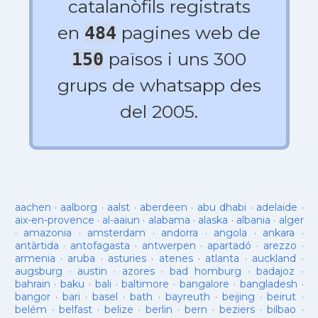
catalanòfils registrats
en
pagines web de
484
països i uns 300
150
grups de whatsapp des
del 2005.
aachen
·
aalborg
·
aalst
·
aberdeen
·
abu dhabi
·
adelaide
·
aix-en-provence
·
al-aaiun
·
alabama
·
alaska
·
albania
·
alger
·
amazonia
·
amsterdam
·
andorra
·
angola
·
ankara
·
antàrtida
·
antofagasta
·
antwerpen
·
apartadó
·
arezzo
·
armenia
·
aruba
·
asturies
·
atenes
·
atlanta
·
auckland
·
augsburg
·
austin
·
azores
·
bad homburg
·
badajoz
·
bahrain
·
baku
·
bali
·
baltimore
·
bangalore
·
bangladesh
·
bangor
·
bari
·
basel
·
bath
·
bayreuth
·
beijing
·
beirut
·
belém
·
belfast
·
belize
·
berlin
·
bern
·
beziers
·
bilbao
·