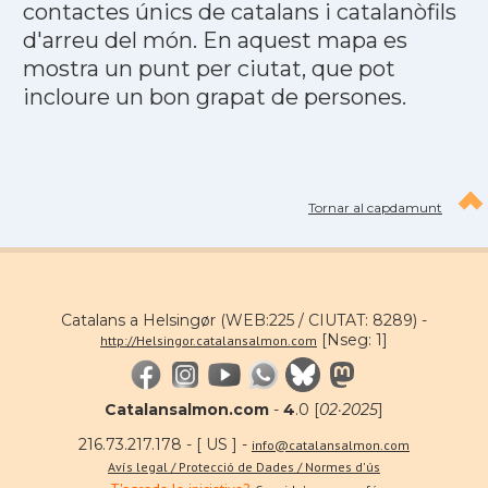
contactes únics de catalans i catalanòfils
d'arreu del món. En aquest mapa es
mostra un punt per ciutat, que pot
incloure un bon grapat de persones.
Tornar al capdamunt
Catalans a Helsingør (WEB:225 / CIUTAT: 8289) -
[Nseg: 1]
http://Helsingor.catalansalmon.com
Catalansalmon.com
-
4
.0 [
02·2025
]
216.73.217.178 - [ US ] -
info@catalansalmon.com
Avís legal / Protecció de Dades / Normes d'ús