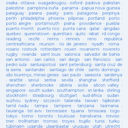
osaka
·
ottawa
·
ouagadougou
·
oxford
·
padova
·
pakistan
·
palestine
·
pamplona iruña
·
panama
·
papua nova guinea
·
paraguay
·
parana
·
paraty
·
paris
·
patagonia
·
perpinya
·
perth
·
philadelphia
·
phoenix
·
pilipinas
·
portland
·
porto
·
porto alegre
·
portsmouth
·
praha
·
providence
·
puebla
·
puerto montt
·
puerto rico
·
punta cana
·
qatar
·
qingdao
·
quebec
·
queenstown
·
querétaro
·
quito
·
rabat
·
rd congo
·
reading
·
recife
·
reims
·
rennes
·
reno
·
republica
centreafricana
·
reunion
·
rio de janeiro
·
riyadh
·
roma
·
rosario
·
rostock
·
rotterdam
·
rouen
·
rovaniemi
·
rovereto
·
rugby
·
rwanda
·
saint louis
·
salonica
·
salvador de bahia
·
san antonio
·
san carlos
·
san diego
·
san francisco
·
san
pedro sula
·
sanluispotosí
·
sant petersburg
·
santa cruz de
la sierra
·
santander
·
santiago de chile
·
santo domingo
·
são lourenço, minas gerais
·
sao paulo
·
sarasota
·
sardenya
·
seattle
·
seoul
·
serbia
·
sevilla
·
shanghai
·
sheffield
·
shenzhen
·
sherbrooke
·
sibèria
·
sicilia
·
silicon valley
·
singapore
·
south sudan
·
southampton
·
sri lanka
·
stirling
·
stockholm
·
strasbourg
·
stuttgart
·
sud-âfrica
·
sudan
·
suzhou
·
sydney
·
szczecin
·
tailandia
·
taiwan
·
tajikistan
·
tamil nadu
·
tampa
·
tampere
·
tanzania
·
tasmania
·
tauranga
·
tel aviv
·
tennessee
·
tijuana
·
timisoara
·
togo
·
tokyo
·
torino
·
toronto
·
toulouse
·
transilvania
·
treviso
·
trier
·
trollhattan
·
tromso
·
troyes
·
trujillo
·
tunis
·
turku
·
tübingen
·
uganda
·
ulaanbaatar
·
uruguay
·
utah
·
utrecht
·