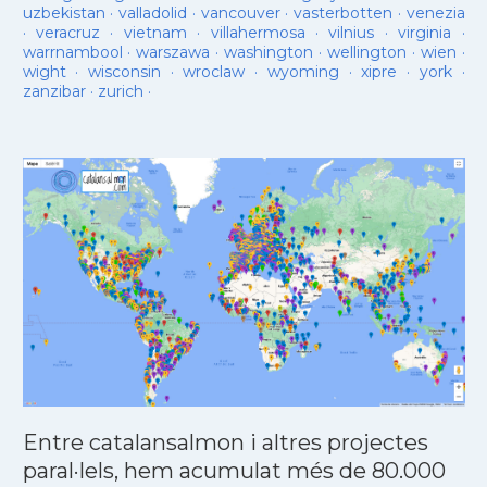
uzbekistan
·
valladolid
·
vancouver
·
vasterbotten
·
venezia
·
veracruz
·
vietnam
·
villahermosa
·
vilnius
·
virginia
·
warrnambool
·
warszawa
·
washington
·
wellington
·
wien
·
wight
·
wisconsin
·
wroclaw
·
wyoming
·
xipre
·
york
·
zanzibar
·
zurich
·
Entre catalansalmon i altres projectes
paral·lels, hem acumulat més de 80.000