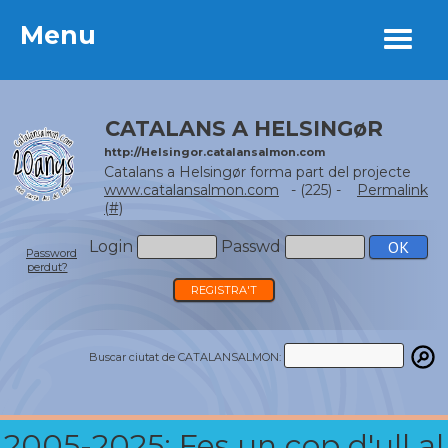
Menu
Menu
CATALANS A HELSINGøR
http://Helsingor.catalansalmon.com
Catalans a Helsingør forma part del projecte
www.catalansalmon.com
- (225) -
Permalink
(#)
Login
Passwd
Password
perdut?
REGISTRA'T
Buscar ciutat de CATALANSALMON:
2005-2025: Fes un cop d'ull al