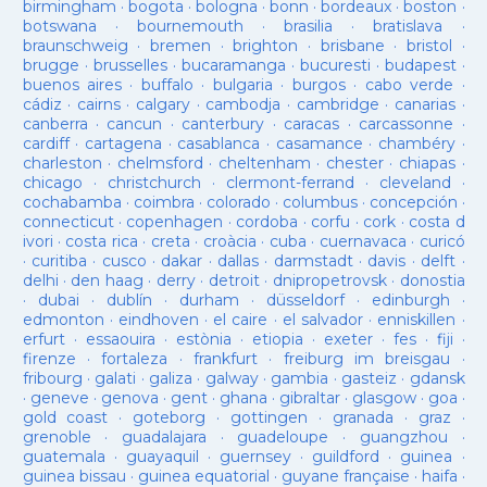
birmingham
·
bogota
·
bologna
·
bonn
·
bordeaux
·
boston
·
botswana
·
bournemouth
·
brasilia
·
bratislava
·
braunschweig
·
bremen
·
brighton
·
brisbane
·
bristol
·
brugge
·
brusselles
·
bucaramanga
·
bucuresti
·
budapest
·
buenos aires
·
buffalo
·
bulgaria
·
burgos
·
cabo verde
·
cádiz
·
cairns
·
calgary
·
cambodja
·
cambridge
·
canarias
·
canberra
·
cancun
·
canterbury
·
caracas
·
carcassonne
·
cardiff
·
cartagena
·
casablanca
·
casamance
·
chambéry
·
charleston
·
chelmsford
·
cheltenham
·
chester
·
chiapas
·
chicago
·
christchurch
·
clermont-ferrand
·
cleveland
·
cochabamba
·
coimbra
·
colorado
·
columbus
·
concepción
·
connecticut
·
copenhagen
·
cordoba
·
corfu
·
cork
·
costa d
ivori
·
costa rica
·
creta
·
croàcia
·
cuba
·
cuernavaca
·
curicó
·
curitiba
·
cusco
·
dakar
·
dallas
·
darmstadt
·
davis
·
delft
·
delhi
·
den haag
·
derry
·
detroit
·
dnipropetrovsk
·
donostia
·
dubai
·
dublín
·
durham
·
düsseldorf
·
edinburgh
·
edmonton
·
eindhoven
·
el caire
·
el salvador
·
enniskillen
·
erfurt
·
essaouira
·
estònia
·
etiopia
·
exeter
·
fes
·
fiji
·
firenze
·
fortaleza
·
frankfurt
·
freiburg im breisgau
·
fribourg
·
galati
·
galiza
·
galway
·
gambia
·
gasteiz
·
gdansk
·
geneve
·
genova
·
gent
·
ghana
·
gibraltar
·
glasgow
·
goa
·
gold coast
·
goteborg
·
gottingen
·
granada
·
graz
·
grenoble
·
guadalajara
·
guadeloupe
·
guangzhou
·
guatemala
·
guayaquil
·
guernsey
·
guildford
·
guinea
·
guinea bissau
·
guinea equatorial
·
guyane française
·
haifa
·