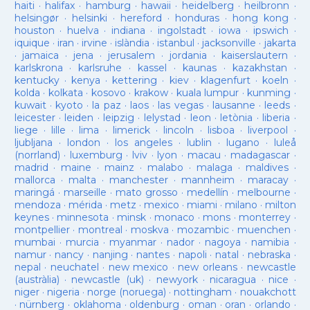
haiti
·
halifax
·
hamburg
·
hawaii
·
heidelberg
·
heilbronn
·
helsingør
·
helsinki
·
hereford
·
honduras
·
hong kong
·
houston
·
huelva
·
indiana
·
ingolstadt
·
iowa
·
ipswich
·
iquique
·
iran
·
irvine
·
islàndia
·
istanbul
·
jacksonville
·
jakarta
·
jamaica
·
jena
·
jerusalem
·
jordania
·
kaiserslautern
·
karlskrona
·
karlsruhe
·
kassel
·
kaunas
·
kazakhstan
·
kentucky
·
kenya
·
kettering
·
kiev
·
klagenfurt
·
koeln
·
kolda
·
kolkata
·
kosovo
·
krakow
·
kuala lumpur
·
kunming
·
kuwait
·
kyoto
·
la paz
·
laos
·
las vegas
·
lausanne
·
leeds
·
leicester
·
leiden
·
leipzig
·
lelystad
·
leon
·
letònia
·
liberia
·
liege
·
lille
·
lima
·
limerick
·
lincoln
·
lisboa
·
liverpool
·
ljubljana
·
london
·
los angeles
·
lublin
·
lugano
·
luleå
(norrland)
·
luxemburg
·
lviv
·
lyon
·
macau
·
madagascar
·
madrid
·
maine
·
mainz
·
malabo
·
malaga
·
maldives
·
mallorca
·
malta
·
manchester
·
mannheim
·
maracay
·
maringá
·
marseille
·
mato grosso
·
medellín
·
melbourne
·
mendoza
·
mérida
·
metz
·
mexico
·
miami
·
milano
·
milton
keynes
·
minnesota
·
minsk
·
monaco
·
mons
·
monterrey
·
montpellier
·
montreal
·
moskva
·
mozambic
·
muenchen
·
mumbai
·
murcia
·
myanmar
·
nador
·
nagoya
·
namibia
·
namur
·
nancy
·
nanjing
·
nantes
·
napoli
·
natal
·
nebraska
·
nepal
·
neuchatel
·
new mexico
·
new orleans
·
newcastle
(austràlia)
·
newcastle (uk)
·
newyork
·
nicaragua
·
nice
·
niger
·
nigeria
·
norge (noruega)
·
nottingham
·
nouakchott
·
nürnberg
·
oklahoma
·
oldenburg
·
oman
·
oran
·
orlando
·