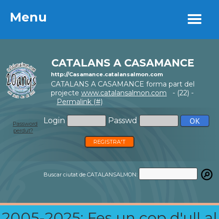
Menu
Menu
CATALANS A CASAMANCE
http://Casamance.catalansalmon.com
CATALANS A CASAMANCE forma part del
projecte
www.catalansalmon.com
- (22) -
Permalink (#)
Login
Passwd
Password
perdut?
REGISTRA'T
Buscar ciutat de CATALANSALMON:
2005-2025: Fes un cop d'ull al