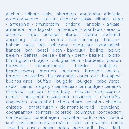
aachen
·
aalborg
·
aalst
·
aberdeen
·
abu dhabi
·
adelaide
·
aix-en-provence
·
al-aaiun
·
alabama
·
alaska
·
albania
·
alger
·
amazonia
·
amsterdam
·
andorra
·
angola
·
ankara
·
antàrtida
·
antofagasta
·
antwerpen
·
apartadó
·
arezzo
·
armenia
·
aruba
·
asturies
·
atenes
·
atlanta
·
auckland
·
augsburg
·
austin
·
azores
·
bad homburg
·
badajoz
·
bahrain
·
baku
·
bali
·
baltimore
·
bangalore
·
bangladesh
·
bangor
·
bari
·
basel
·
bath
·
bayreuth
·
beijing
·
beirut
·
belém
·
belfast
·
belize
·
berlin
·
bern
·
beziers
·
bilbao
·
birmingham
·
bogota
·
bologna
·
bonn
·
bordeaux
·
boston
·
botswana
·
bournemouth
·
brasilia
·
bratislava
·
braunschweig
·
bremen
·
brighton
·
brisbane
·
bristol
·
brugge
·
brusselles
·
bucaramanga
·
bucuresti
·
budapest
·
buenos aires
·
buffalo
·
bulgaria
·
burgos
·
cabo verde
·
cádiz
·
cairns
·
calgary
·
cambodja
·
cambridge
·
canarias
·
canberra
·
cancun
·
canterbury
·
caracas
·
carcassonne
·
cardiff
·
cartagena
·
casablanca
·
casamance
·
chambéry
·
charleston
·
chelmsford
·
cheltenham
·
chester
·
chiapas
·
chicago
·
christchurch
·
clermont-ferrand
·
cleveland
·
cochabamba
·
coimbra
·
colorado
·
columbus
·
concepción
·
connecticut
·
copenhagen
·
cordoba
·
corfu
·
cork
·
costa d
ivori
·
costa rica
·
creta
·
croàcia
·
cuba
·
cuernavaca
·
curicó
·
curitiba
·
cusco
·
dakar
·
dallas
·
darmstadt
·
davis
·
delft
·