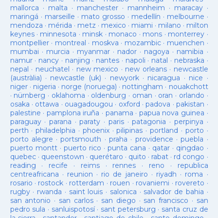
mallorca
·
malta
·
manchester
·
mannheim
·
maracay
·
maringá
·
marseille
·
mato grosso
·
medellín
·
melbourne
·
mendoza
·
mérida
·
metz
·
mexico
·
miami
·
milano
·
milton
keynes
·
minnesota
·
minsk
·
monaco
·
mons
·
monterrey
·
montpellier
·
montreal
·
moskva
·
mozambic
·
muenchen
·
mumbai
·
murcia
·
myanmar
·
nador
·
nagoya
·
namibia
·
namur
·
nancy
·
nanjing
·
nantes
·
napoli
·
natal
·
nebraska
·
nepal
·
neuchatel
·
new mexico
·
new orleans
·
newcastle
(austràlia)
·
newcastle (uk)
·
newyork
·
nicaragua
·
nice
·
niger
·
nigeria
·
norge (noruega)
·
nottingham
·
nouakchott
·
nürnberg
·
oklahoma
·
oldenburg
·
oman
·
oran
·
orlando
·
osaka
·
ottawa
·
ouagadougou
·
oxford
·
padova
·
pakistan
·
palestine
·
pamplona iruña
·
panama
·
papua nova guinea
·
paraguay
·
parana
·
paraty
·
paris
·
patagonia
·
perpinya
·
perth
·
philadelphia
·
phoenix
·
pilipinas
·
portland
·
porto
·
porto alegre
·
portsmouth
·
praha
·
providence
·
puebla
·
puerto montt
·
puerto rico
·
punta cana
·
qatar
·
qingdao
·
quebec
·
queenstown
·
querétaro
·
quito
·
rabat
·
rd congo
·
reading
·
recife
·
reims
·
rennes
·
reno
·
republica
centreafricana
·
reunion
·
rio de janeiro
·
riyadh
·
roma
·
rosario
·
rostock
·
rotterdam
·
rouen
·
rovaniemi
·
rovereto
·
rugby
·
rwanda
·
saint louis
·
salonica
·
salvador de bahia
·
san antonio
·
san carlos
·
san diego
·
san francisco
·
san
pedro sula
·
sanluispotosí
·
sant petersburg
·
santa cruz de