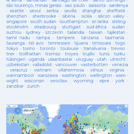
la sierra
·
santander
·
santiago de chile
·
santo domingo
·
são lourenço, minas gerais
·
sao paulo
·
sarasota
·
sardenya
·
seattle
·
seoul
·
serbia
·
sevilla
·
shanghai
·
sheffield
·
shenzhen
·
sherbrooke
·
sibèria
·
sicilia
·
silicon valley
·
singapore
·
south sudan
·
southampton
·
sri lanka
·
stirling
·
stockholm
·
strasbourg
·
stuttgart
·
sud-âfrica
·
sudan
·
suzhou
·
sydney
·
szczecin
·
tailandia
·
taiwan
·
tajikistan
·
tamil nadu
·
tampa
·
tampere
·
tanzania
·
tasmania
·
tauranga
·
tel aviv
·
tennessee
·
tijuana
·
timisoara
·
togo
·
tokyo
·
torino
·
toronto
·
toulouse
·
transilvania
·
treviso
·
trier
·
trollhattan
·
tromso
·
troyes
·
trujillo
·
tunis
·
turku
·
tübingen
·
uganda
·
ulaanbaatar
·
uruguay
·
utah
·
utrecht
·
uzbekistan
·
valladolid
·
vancouver
·
vasterbotten
·
venezia
·
veracruz
·
vietnam
·
villahermosa
·
vilnius
·
virginia
·
warrnambool
·
warszawa
·
washington
·
wellington
·
wien
·
wight
·
wisconsin
·
wroclaw
·
wyoming
·
xipre
·
york
·
zanzibar
·
zurich
·