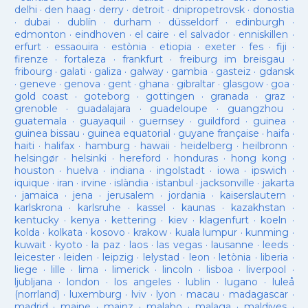
delhi
·
den haag
·
derry
·
detroit
·
dnipropetrovsk
·
donostia
·
dubai
·
dublín
·
durham
·
düsseldorf
·
edinburgh
·
edmonton
·
eindhoven
·
el caire
·
el salvador
·
enniskillen
·
erfurt
·
essaouira
·
estònia
·
etiopia
·
exeter
·
fes
·
fiji
·
firenze
·
fortaleza
·
frankfurt
·
freiburg im breisgau
·
fribourg
·
galati
·
galiza
·
galway
·
gambia
·
gasteiz
·
gdansk
·
geneve
·
genova
·
gent
·
ghana
·
gibraltar
·
glasgow
·
goa
·
gold coast
·
goteborg
·
gottingen
·
granada
·
graz
·
grenoble
·
guadalajara
·
guadeloupe
·
guangzhou
·
guatemala
·
guayaquil
·
guernsey
·
guildford
·
guinea
·
guinea bissau
·
guinea equatorial
·
guyane française
·
haifa
·
haiti
·
halifax
·
hamburg
·
hawaii
·
heidelberg
·
heilbronn
·
helsingør
·
helsinki
·
hereford
·
honduras
·
hong kong
·
houston
·
huelva
·
indiana
·
ingolstadt
·
iowa
·
ipswich
·
iquique
·
iran
·
irvine
·
islàndia
·
istanbul
·
jacksonville
·
jakarta
·
jamaica
·
jena
·
jerusalem
·
jordania
·
kaiserslautern
·
karlskrona
·
karlsruhe
·
kassel
·
kaunas
·
kazakhstan
·
kentucky
·
kenya
·
kettering
·
kiev
·
klagenfurt
·
koeln
·
kolda
·
kolkata
·
kosovo
·
krakow
·
kuala lumpur
·
kunming
·
kuwait
·
kyoto
·
la paz
·
laos
·
las vegas
·
lausanne
·
leeds
·
leicester
·
leiden
·
leipzig
·
lelystad
·
leon
·
letònia
·
liberia
·
liege
·
lille
·
lima
·
limerick
·
lincoln
·
lisboa
·
liverpool
·
ljubljana
·
london
·
los angeles
·
lublin
·
lugano
·
luleå
(norrland)
·
luxemburg
·
lviv
·
lyon
·
macau
·
madagascar
·
madrid
·
maine
·
mainz
·
malabo
·
malaga
·
maldives
·