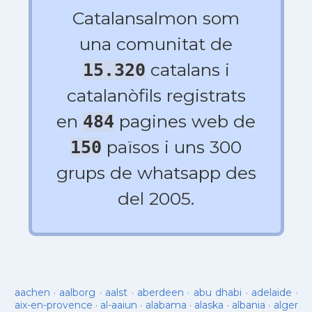
Catalansalmon som
una comunitat de
catalans i
15.320
catalanòfils registrats
en
pagines web de
484
països i uns 300
150
grups de whatsapp des
del 2005.
aachen
·
aalborg
·
aalst
·
aberdeen
·
abu dhabi
·
adelaide
·
aix-en-provence
·
al-aaiun
·
alabama
·
alaska
·
albania
·
alger