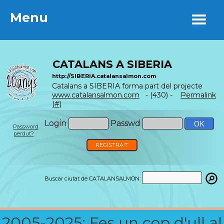
Menu
Menu
CATALANS A SIBERIA
http://SIBERIA.catalansalmon.com
Catalans a SIBERIA forma part del projecte
www.catalansalmon.com
- (430) -
Permalink
(#)
Login
Passwd
Password
perdut?
REGISTRA'T
Buscar ciutat de CATALANSALMON:
2005-2025: Fes un cop d'ull al