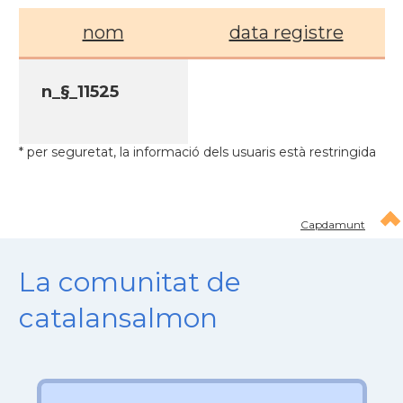
nom
data registre
n_§_11525
* per seguretat, la informació dels usuaris està restringida
Capdamunt
La comunitat de
catalansalmon