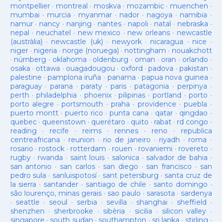
montpellier
·
montreal
·
moskva
·
mozambic
·
muenchen
·
mumbai
·
murcia
·
myanmar
·
nador
·
nagoya
·
namibia
·
namur
·
nancy
·
nanjing
·
nantes
·
napoli
·
natal
·
nebraska
·
nepal
·
neuchatel
·
new mexico
·
new orleans
·
newcastle
(austràlia)
·
newcastle (uk)
·
newyork
·
nicaragua
·
nice
·
niger
·
nigeria
·
norge (noruega)
·
nottingham
·
nouakchott
·
nürnberg
·
oklahoma
·
oldenburg
·
oman
·
oran
·
orlando
·
osaka
·
ottawa
·
ouagadougou
·
oxford
·
padova
·
pakistan
·
palestine
·
pamplona iruña
·
panama
·
papua nova guinea
·
paraguay
·
parana
·
paraty
·
paris
·
patagonia
·
perpinya
·
perth
·
philadelphia
·
phoenix
·
pilipinas
·
portland
·
porto
·
porto alegre
·
portsmouth
·
praha
·
providence
·
puebla
·
puerto montt
·
puerto rico
·
punta cana
·
qatar
·
qingdao
·
quebec
·
queenstown
·
querétaro
·
quito
·
rabat
·
rd congo
·
reading
·
recife
·
reims
·
rennes
·
reno
·
republica
centreafricana
·
reunion
·
rio de janeiro
·
riyadh
·
roma
·
rosario
·
rostock
·
rotterdam
·
rouen
·
rovaniemi
·
rovereto
·
rugby
·
rwanda
·
saint louis
·
salonica
·
salvador de bahia
·
san antonio
·
san carlos
·
san diego
·
san francisco
·
san
pedro sula
·
sanluispotosí
·
sant petersburg
·
santa cruz de
la sierra
·
santander
·
santiago de chile
·
santo domingo
·
são lourenço, minas gerais
·
sao paulo
·
sarasota
·
sardenya
·
seattle
·
seoul
·
serbia
·
sevilla
·
shanghai
·
sheffield
·
shenzhen
·
sherbrooke
·
sibèria
·
sicilia
·
silicon valley
·
singapore
·
south sudan
·
southampton
·
sri lanka
·
stirling
·