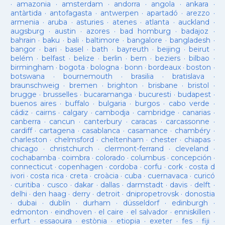
·
amazonia
·
amsterdam
·
andorra
·
angola
·
ankara
·
antàrtida
·
antofagasta
·
antwerpen
·
apartadó
·
arezzo
·
armenia
·
aruba
·
asturies
·
atenes
·
atlanta
·
auckland
·
augsburg
·
austin
·
azores
·
bad homburg
·
badajoz
·
bahrain
·
baku
·
bali
·
baltimore
·
bangalore
·
bangladesh
·
bangor
·
bari
·
basel
·
bath
·
bayreuth
·
beijing
·
beirut
·
belém
·
belfast
·
belize
·
berlin
·
bern
·
beziers
·
bilbao
·
birmingham
·
bogota
·
bologna
·
bonn
·
bordeaux
·
boston
·
botswana
·
bournemouth
·
brasilia
·
bratislava
·
braunschweig
·
bremen
·
brighton
·
brisbane
·
bristol
·
brugge
·
brusselles
·
bucaramanga
·
bucuresti
·
budapest
·
buenos aires
·
buffalo
·
bulgaria
·
burgos
·
cabo verde
·
cádiz
·
cairns
·
calgary
·
cambodja
·
cambridge
·
canarias
·
canberra
·
cancun
·
canterbury
·
caracas
·
carcassonne
·
cardiff
·
cartagena
·
casablanca
·
casamance
·
chambéry
·
charleston
·
chelmsford
·
cheltenham
·
chester
·
chiapas
·
chicago
·
christchurch
·
clermont-ferrand
·
cleveland
·
cochabamba
·
coimbra
·
colorado
·
columbus
·
concepción
·
connecticut
·
copenhagen
·
cordoba
·
corfu
·
cork
·
costa d
ivori
·
costa rica
·
creta
·
croàcia
·
cuba
·
cuernavaca
·
curicó
·
curitiba
·
cusco
·
dakar
·
dallas
·
darmstadt
·
davis
·
delft
·
delhi
·
den haag
·
derry
·
detroit
·
dnipropetrovsk
·
donostia
·
dubai
·
dublín
·
durham
·
düsseldorf
·
edinburgh
·
edmonton
·
eindhoven
·
el caire
·
el salvador
·
enniskillen
·
erfurt
·
essaouira
·
estònia
·
etiopia
·
exeter
·
fes
·
fiji
·