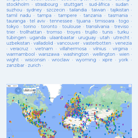
stockholm
·
strasbourg
·
stuttgart
·
sud-âfrica
·
sudan
·
suzhou
·
sydney
·
szczecin
·
tailandia
·
taiwan
·
tajikistan
·
tamil nadu
·
tampa
·
tampere
·
tanzania
·
tasmania
·
tauranga
·
tel aviv
·
tennessee
·
tijuana
·
timisoara
·
togo
·
tokyo
·
torino
·
toronto
·
toulouse
·
transilvania
·
treviso
·
trier
·
trollhattan
·
tromso
·
troyes
·
trujillo
·
tunis
·
turku
·
tübingen
·
uganda
·
ulaanbaatar
·
uruguay
·
utah
·
utrecht
·
uzbekistan
·
valladolid
·
vancouver
·
vasterbotten
·
venezia
·
veracruz
·
vietnam
·
villahermosa
·
vilnius
·
virginia
·
warrnambool
·
warszawa
·
washington
·
wellington
·
wien
·
wight
·
wisconsin
·
wroclaw
·
wyoming
·
xipre
·
york
·
zanzibar
·
zurich
·