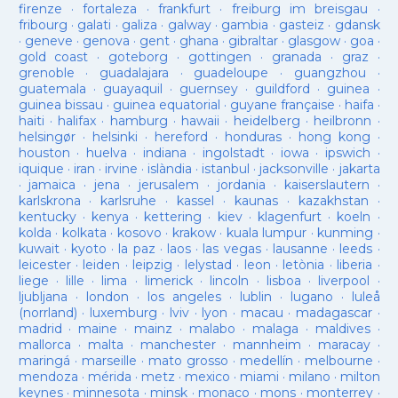
firenze
·
fortaleza
·
frankfurt
·
freiburg im breisgau
·
fribourg
·
galati
·
galiza
·
galway
·
gambia
·
gasteiz
·
gdansk
·
geneve
·
genova
·
gent
·
ghana
·
gibraltar
·
glasgow
·
goa
·
gold coast
·
goteborg
·
gottingen
·
granada
·
graz
·
grenoble
·
guadalajara
·
guadeloupe
·
guangzhou
·
guatemala
·
guayaquil
·
guernsey
·
guildford
·
guinea
·
guinea bissau
·
guinea equatorial
·
guyane française
·
haifa
·
haiti
·
halifax
·
hamburg
·
hawaii
·
heidelberg
·
heilbronn
·
helsingør
·
helsinki
·
hereford
·
honduras
·
hong kong
·
houston
·
huelva
·
indiana
·
ingolstadt
·
iowa
·
ipswich
·
iquique
·
iran
·
irvine
·
islàndia
·
istanbul
·
jacksonville
·
jakarta
·
jamaica
·
jena
·
jerusalem
·
jordania
·
kaiserslautern
·
karlskrona
·
karlsruhe
·
kassel
·
kaunas
·
kazakhstan
·
kentucky
·
kenya
·
kettering
·
kiev
·
klagenfurt
·
koeln
·
kolda
·
kolkata
·
kosovo
·
krakow
·
kuala lumpur
·
kunming
·
kuwait
·
kyoto
·
la paz
·
laos
·
las vegas
·
lausanne
·
leeds
·
leicester
·
leiden
·
leipzig
·
lelystad
·
leon
·
letònia
·
liberia
·
liege
·
lille
·
lima
·
limerick
·
lincoln
·
lisboa
·
liverpool
·
ljubljana
·
london
·
los angeles
·
lublin
·
lugano
·
luleå
(norrland)
·
luxemburg
·
lviv
·
lyon
·
macau
·
madagascar
·
madrid
·
maine
·
mainz
·
malabo
·
malaga
·
maldives
·
mallorca
·
malta
·
manchester
·
mannheim
·
maracay
·
maringá
·
marseille
·
mato grosso
·
medellín
·
melbourne
·
mendoza
·
mérida
·
metz
·
mexico
·
miami
·
milano
·
milton
keynes
·
minnesota
·
minsk
·
monaco
·
mons
·
monterrey
·