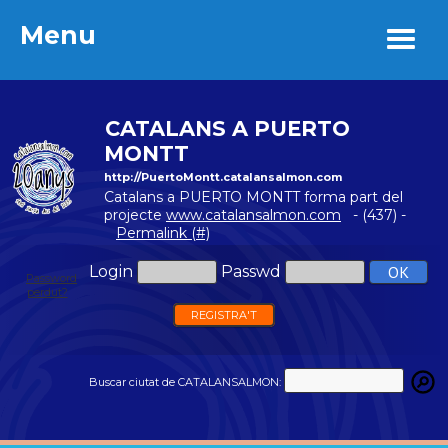
Menu
Menu
CATALANS A PUERTO
MONTT
http://PuertoMontt.catalansalmon.com
Catalans a PUERTO MONTT forma part del
projecte
www.catalansalmon.com
- (437) -
Permalink (#)
Login
Passwd
Password
perdut?
REGISTRA'T
Buscar ciutat de CATALANSALMON: