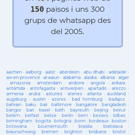
països i uns 300
150
grups de whatsapp des
del 2005.
aachen
·
aalborg
·
aalst
·
aberdeen
·
abu dhabi
·
adelaide
·
aix-en-provence
·
al-aaiun
·
alabama
·
alaska
·
albania
·
alger
·
amazonia
·
amsterdam
·
andorra
·
angola
·
ankara
·
antàrtida
·
antofagasta
·
antwerpen
·
apartadó
·
arezzo
·
armenia
·
aruba
·
asturies
·
atenes
·
atlanta
·
auckland
·
augsburg
·
austin
·
azores
·
bad homburg
·
badajoz
·
bahrain
·
baku
·
bali
·
baltimore
·
bangalore
·
bangladesh
·
bangor
·
bari
·
basel
·
bath
·
bayreuth
·
beijing
·
beirut
·
belém
·
belfast
·
belize
·
berlin
·
bern
·
beziers
·
bilbao
·
birmingham
·
bogota
·
bologna
·
bonn
·
bordeaux
·
boston
·
botswana
·
bournemouth
·
brasilia
·
bratislava
·
braunschweig
·
bremen
·
brighton
·
brisbane
·
bristol
·