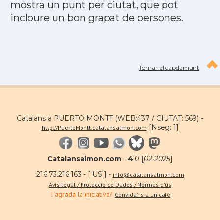
mostra un punt per ciutat, que pot
incloure un bon grapat de persones.
Tornar al capdamunt
Catalans a PUERTO MONTT (WEB:437 / CIUTAT: 569) -
[Nseg: 1]
http://PuertoMontt.catalansalmon.com
Catalansalmon.com
-
4
.0 [
02·2025
]
216.73.216.163 - [ US ] -
info@catalansalmon.com
Avís legal / Protecció de Dades / Normes d'ús
T'agrada la iniciativa?
Convida'ns a un café