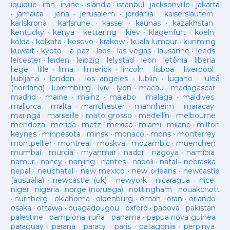
iquique
·
iran
·
irvine
·
islàndia
·
istanbul
·
jacksonville
·
jakarta
·
jamaica
·
jena
·
jerusalem
·
jordania
·
kaiserslautern
·
karlskrona
·
karlsruhe
·
kassel
·
kaunas
·
kazakhstan
·
kentucky
·
kenya
·
kettering
·
kiev
·
klagenfurt
·
koeln
·
kolda
·
kolkata
·
kosovo
·
krakow
·
kuala lumpur
·
kunming
·
kuwait
·
kyoto
·
la paz
·
laos
·
las vegas
·
lausanne
·
leeds
·
leicester
·
leiden
·
leipzig
·
lelystad
·
leon
·
letònia
·
liberia
·
liege
·
lille
·
lima
·
limerick
·
lincoln
·
lisboa
·
liverpool
·
ljubljana
·
london
·
los angeles
·
lublin
·
lugano
·
luleå
(norrland)
·
luxemburg
·
lviv
·
lyon
·
macau
·
madagascar
·
madrid
·
maine
·
mainz
·
malabo
·
malaga
·
maldives
·
mallorca
·
malta
·
manchester
·
mannheim
·
maracay
·
maringá
·
marseille
·
mato grosso
·
medellín
·
melbourne
·
mendoza
·
mérida
·
metz
·
mexico
·
miami
·
milano
·
milton
keynes
·
minnesota
·
minsk
·
monaco
·
mons
·
monterrey
·
montpellier
·
montreal
·
moskva
·
mozambic
·
muenchen
·
mumbai
·
murcia
·
myanmar
·
nador
·
nagoya
·
namibia
·
namur
·
nancy
·
nanjing
·
nantes
·
napoli
·
natal
·
nebraska
·
nepal
·
neuchatel
·
new mexico
·
new orleans
·
newcastle
(austràlia)
·
newcastle (uk)
·
newyork
·
nicaragua
·
nice
·
niger
·
nigeria
·
norge (noruega)
·
nottingham
·
nouakchott
·
nürnberg
·
oklahoma
·
oldenburg
·
oman
·
oran
·
orlando
·
osaka
·
ottawa
·
ouagadougou
·
oxford
·
padova
·
pakistan
·
palestine
·
pamplona iruña
·
panama
·
papua nova guinea
·
paraguay
·
parana
·
paraty
·
paris
·
patagonia
·
perpinya
·