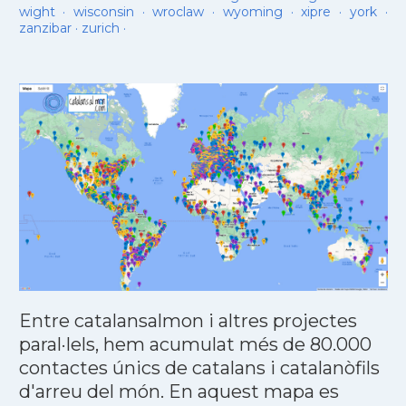
wight
·
wisconsin
·
wroclaw
·
wyoming
·
xipre
·
york
·
zanzibar
·
zurich
·
Entre catalansalmon i altres projectes
paral·lels, hem acumulat més de 80.000
contactes únics de catalans i catalanòfils
d'arreu del món. En aquest mapa es