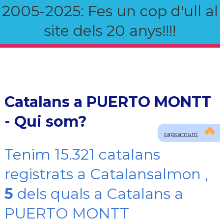
2005-2025: Fes un cop d'ull al
site dels 20 anys!!!!
Catalans a PUERTO MONTT
- Qui som?
capdamunt
Tenim 15.321 catalans
registrats a Catalansalmon ,
5
dels quals a Catalans a
PUERTO MONTT