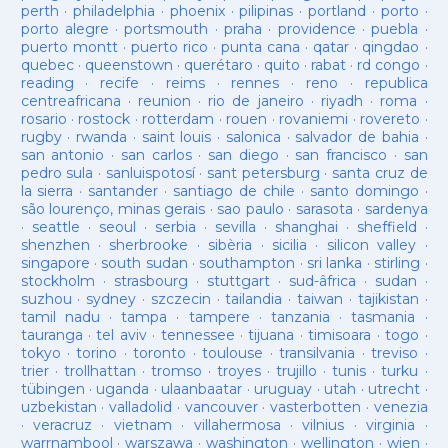
perth
·
philadelphia
·
phoenix
·
pilipinas
·
portland
·
porto
·
porto alegre
·
portsmouth
·
praha
·
providence
·
puebla
·
puerto montt
·
puerto rico
·
punta cana
·
qatar
·
qingdao
·
quebec
·
queenstown
·
querétaro
·
quito
·
rabat
·
rd congo
·
reading
·
recife
·
reims
·
rennes
·
reno
·
republica
centreafricana
·
reunion
·
rio de janeiro
·
riyadh
·
roma
·
rosario
·
rostock
·
rotterdam
·
rouen
·
rovaniemi
·
rovereto
·
rugby
·
rwanda
·
saint louis
·
salonica
·
salvador de bahia
·
san antonio
·
san carlos
·
san diego
·
san francisco
·
san
pedro sula
·
sanluispotosí
·
sant petersburg
·
santa cruz de
la sierra
·
santander
·
santiago de chile
·
santo domingo
·
são lourenço, minas gerais
·
sao paulo
·
sarasota
·
sardenya
·
seattle
·
seoul
·
serbia
·
sevilla
·
shanghai
·
sheffield
·
shenzhen
·
sherbrooke
·
sibèria
·
sicilia
·
silicon valley
·
singapore
·
south sudan
·
southampton
·
sri lanka
·
stirling
·
stockholm
·
strasbourg
·
stuttgart
·
sud-âfrica
·
sudan
·
suzhou
·
sydney
·
szczecin
·
tailandia
·
taiwan
·
tajikistan
·
tamil nadu
·
tampa
·
tampere
·
tanzania
·
tasmania
·
tauranga
·
tel aviv
·
tennessee
·
tijuana
·
timisoara
·
togo
·
tokyo
·
torino
·
toronto
·
toulouse
·
transilvania
·
treviso
·
trier
·
trollhattan
·
tromso
·
troyes
·
trujillo
·
tunis
·
turku
·
tübingen
·
uganda
·
ulaanbaatar
·
uruguay
·
utah
·
utrecht
·
uzbekistan
·
valladolid
·
vancouver
·
vasterbotten
·
venezia
·
veracruz
·
vietnam
·
villahermosa
·
vilnius
·
virginia
·
warrnambool
·
warszawa
·
washington
·
wellington
·
wien
·