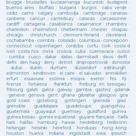
brugge
·
brusselles
·
bucaramanga
·
bucuresti
·
budapest
·
buenos aires
·
buffalo
·
bulgaria
·
burgos
·
cabo verde
·
cádiz
·
cairns
·
calgary
·
cambodja
·
cambridge
·
canarias
·
canberra
·
cancun
·
canterbury
·
caracas
·
carcassonne
·
cardiff
·
cartagena
·
casablanca
·
casamance
·
chambéry
·
charleston
·
chelmsford
·
cheltenham
·
chester
·
chiapas
·
chicago
·
christchurch
·
clermont-ferrand
·
cleveland
·
cochabamba
·
coimbra
·
colorado
·
columbus
·
concepción
·
connecticut
·
copenhagen
·
cordoba
·
corfu
·
cork
·
costa d
ivori
·
costa rica
·
creta
·
croàcia
·
cuba
·
cuernavaca
·
curicó
·
curitiba
·
cusco
·
dakar
·
dallas
·
darmstadt
·
davis
·
delft
·
delhi
·
den haag
·
derry
·
detroit
·
dnipropetrovsk
·
donostia
·
dubai
·
dublín
·
durham
·
düsseldorf
·
edinburgh
·
edmonton
·
eindhoven
·
el caire
·
el salvador
·
enniskillen
·
erfurt
·
essaouira
·
estònia
·
etiopia
·
exeter
·
fes
·
fiji
·
firenze
·
fortaleza
·
frankfurt
·
freiburg im breisgau
·
fribourg
·
galati
·
galiza
·
galway
·
gambia
·
gasteiz
·
gdansk
·
geneve
·
genova
·
gent
·
ghana
·
gibraltar
·
glasgow
·
goa
·
gold coast
·
goteborg
·
gottingen
·
granada
·
graz
·
grenoble
·
guadalajara
·
guadeloupe
·
guangzhou
·
guatemala
·
guayaquil
·
guernsey
·
guildford
·
guinea
·
guinea bissau
·
guinea equatorial
·
guyane française
·
haifa
·
haiti
·
halifax
·
hamburg
·
hawaii
·
heidelberg
·
heilbronn
·
helsingør
·
helsinki
·
hereford
·
honduras
·
hong kong
·
houston
·
huelva
·
indiana
·
ingolstadt
·
iowa
·
ipswich
·