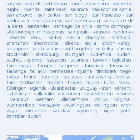
rosario
·
rostock
·
rotterdam
·
rouen
·
rovaniemi
·
rovereto
·
rugby
·
rwanda
·
saint louis
·
salonica
·
salvador de bahia
·
san antonio
·
san carlos
·
san diego
·
san francisco
·
san
pedro sula
·
sanluispotosí
·
sant petersburg
·
santa cruz de
la sierra
·
santander
·
santiago de chile
·
santo domingo
·
são lourenço, minas gerais
·
sao paulo
·
sarasota
·
sardenya
·
seattle
·
seoul
·
serbia
·
sevilla
·
shanghai
·
sheffield
·
shenzhen
·
sherbrooke
·
sibèria
·
sicilia
·
silicon valley
·
singapore
·
south sudan
·
southampton
·
sri lanka
·
stirling
·
stockholm
·
strasbourg
·
stuttgart
·
sud-âfrica
·
sudan
·
suzhou
·
sydney
·
szczecin
·
tailandia
·
taiwan
·
tajikistan
·
tamil nadu
·
tampa
·
tampere
·
tanzania
·
tasmania
·
tauranga
·
tel aviv
·
tennessee
·
tijuana
·
timisoara
·
togo
·
tokyo
·
torino
·
toronto
·
toulouse
·
transilvania
·
treviso
·
trier
·
trollhattan
·
tromso
·
troyes
·
trujillo
·
tunis
·
turku
·
tübingen
·
uganda
·
ulaanbaatar
·
uruguay
·
utah
·
utrecht
·
uzbekistan
·
valladolid
·
vancouver
·
vasterbotten
·
venezia
·
veracruz
·
vietnam
·
villahermosa
·
vilnius
·
virginia
·
warrnambool
·
warszawa
·
washington
·
wellington
·
wien
·
wight
·
wisconsin
·
wroclaw
·
wyoming
·
xipre
·
york
·
zanzibar
·
zurich
·