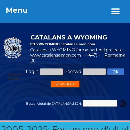
Menu
Menu
CATALANS A WYOMING
http://WYOMING.catalansalmon.com
Catalans a WYOMING forma part del projecte
www.catalansalmon.com
- (447) -
Permalink
(#)
Login
Passwd
Password
perdut?
REGISTRA'T
Buscar ciutat de CATALANSALMON:
2005-2025: Fes un cop d'ull al