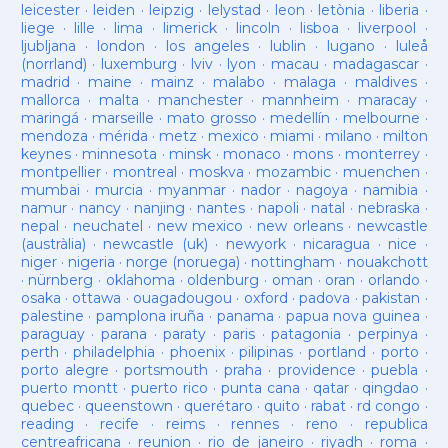
leicester
·
leiden
·
leipzig
·
lelystad
·
leon
·
letònia
·
liberia
·
liege
·
lille
·
lima
·
limerick
·
lincoln
·
lisboa
·
liverpool
·
ljubljana
·
london
·
los angeles
·
lublin
·
lugano
·
luleå
(norrland)
·
luxemburg
·
lviv
·
lyon
·
macau
·
madagascar
·
madrid
·
maine
·
mainz
·
malabo
·
malaga
·
maldives
·
mallorca
·
malta
·
manchester
·
mannheim
·
maracay
·
maringá
·
marseille
·
mato grosso
·
medellín
·
melbourne
·
mendoza
·
mérida
·
metz
·
mexico
·
miami
·
milano
·
milton
keynes
·
minnesota
·
minsk
·
monaco
·
mons
·
monterrey
·
montpellier
·
montreal
·
moskva
·
mozambic
·
muenchen
·
mumbai
·
murcia
·
myanmar
·
nador
·
nagoya
·
namibia
·
namur
·
nancy
·
nanjing
·
nantes
·
napoli
·
natal
·
nebraska
·
nepal
·
neuchatel
·
new mexico
·
new orleans
·
newcastle
(austràlia)
·
newcastle (uk)
·
newyork
·
nicaragua
·
nice
·
niger
·
nigeria
·
norge (noruega)
·
nottingham
·
nouakchott
·
nürnberg
·
oklahoma
·
oldenburg
·
oman
·
oran
·
orlando
·
osaka
·
ottawa
·
ouagadougou
·
oxford
·
padova
·
pakistan
·
palestine
·
pamplona iruña
·
panama
·
papua nova guinea
·
paraguay
·
parana
·
paraty
·
paris
·
patagonia
·
perpinya
·
perth
·
philadelphia
·
phoenix
·
pilipinas
·
portland
·
porto
·
porto alegre
·
portsmouth
·
praha
·
providence
·
puebla
·
puerto montt
·
puerto rico
·
punta cana
·
qatar
·
qingdao
·
quebec
·
queenstown
·
querétaro
·
quito
·
rabat
·
rd congo
·
reading
·
recife
·
reims
·
rennes
·
reno
·
republica
centreafricana
·
reunion
·
rio de janeiro
·
riyadh
·
roma
·