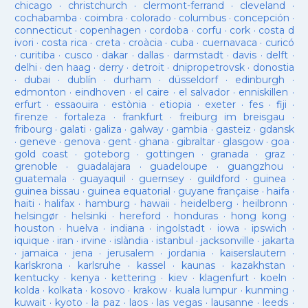
chicago
·
christchurch
·
clermont-ferrand
·
cleveland
·
cochabamba
·
coimbra
·
colorado
·
columbus
·
concepción
·
connecticut
·
copenhagen
·
cordoba
·
corfu
·
cork
·
costa d
ivori
·
costa rica
·
creta
·
croàcia
·
cuba
·
cuernavaca
·
curicó
·
curitiba
·
cusco
·
dakar
·
dallas
·
darmstadt
·
davis
·
delft
·
delhi
·
den haag
·
derry
·
detroit
·
dnipropetrovsk
·
donostia
·
dubai
·
dublín
·
durham
·
düsseldorf
·
edinburgh
·
edmonton
·
eindhoven
·
el caire
·
el salvador
·
enniskillen
·
erfurt
·
essaouira
·
estònia
·
etiopia
·
exeter
·
fes
·
fiji
·
firenze
·
fortaleza
·
frankfurt
·
freiburg im breisgau
·
fribourg
·
galati
·
galiza
·
galway
·
gambia
·
gasteiz
·
gdansk
·
geneve
·
genova
·
gent
·
ghana
·
gibraltar
·
glasgow
·
goa
·
gold coast
·
goteborg
·
gottingen
·
granada
·
graz
·
grenoble
·
guadalajara
·
guadeloupe
·
guangzhou
·
guatemala
·
guayaquil
·
guernsey
·
guildford
·
guinea
·
guinea bissau
·
guinea equatorial
·
guyane française
·
haifa
·
haiti
·
halifax
·
hamburg
·
hawaii
·
heidelberg
·
heilbronn
·
helsingør
·
helsinki
·
hereford
·
honduras
·
hong kong
·
houston
·
huelva
·
indiana
·
ingolstadt
·
iowa
·
ipswich
·
iquique
·
iran
·
irvine
·
islàndia
·
istanbul
·
jacksonville
·
jakarta
·
jamaica
·
jena
·
jerusalem
·
jordania
·
kaiserslautern
·
karlskrona
·
karlsruhe
·
kassel
·
kaunas
·
kazakhstan
·
kentucky
·
kenya
·
kettering
·
kiev
·
klagenfurt
·
koeln
·
kolda
·
kolkata
·
kosovo
·
krakow
·
kuala lumpur
·
kunming
·
kuwait
·
kyoto
·
la paz
·
laos
·
las vegas
·
lausanne
·
leeds
·