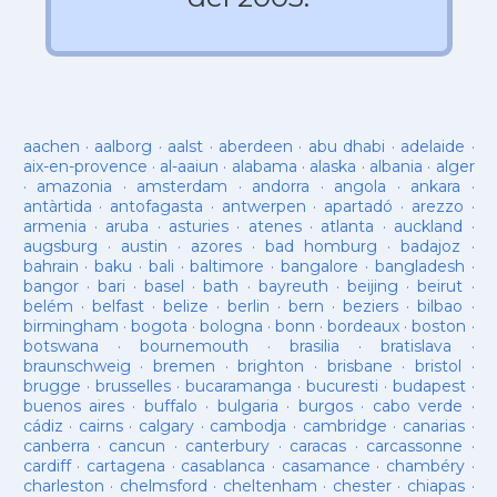
aachen
·
aalborg
·
aalst
·
aberdeen
·
abu dhabi
·
adelaide
·
aix-en-provence
·
al-aaiun
·
alabama
·
alaska
·
albania
·
alger
·
amazonia
·
amsterdam
·
andorra
·
angola
·
ankara
·
antàrtida
·
antofagasta
·
antwerpen
·
apartadó
·
arezzo
·
armenia
·
aruba
·
asturies
·
atenes
·
atlanta
·
auckland
·
augsburg
·
austin
·
azores
·
bad homburg
·
badajoz
·
bahrain
·
baku
·
bali
·
baltimore
·
bangalore
·
bangladesh
·
bangor
·
bari
·
basel
·
bath
·
bayreuth
·
beijing
·
beirut
·
belém
·
belfast
·
belize
·
berlin
·
bern
·
beziers
·
bilbao
·
birmingham
·
bogota
·
bologna
·
bonn
·
bordeaux
·
boston
·
botswana
·
bournemouth
·
brasilia
·
bratislava
·
braunschweig
·
bremen
·
brighton
·
brisbane
·
bristol
·
brugge
·
brusselles
·
bucaramanga
·
bucuresti
·
budapest
·
buenos aires
·
buffalo
·
bulgaria
·
burgos
·
cabo verde
·
cádiz
·
cairns
·
calgary
·
cambodja
·
cambridge
·
canarias
·
canberra
·
cancun
·
canterbury
·
caracas
·
carcassonne
·
cardiff
·
cartagena
·
casablanca
·
casamance
·
chambéry
·
charleston
·
chelmsford
·
cheltenham
·
chester
·
chiapas
·