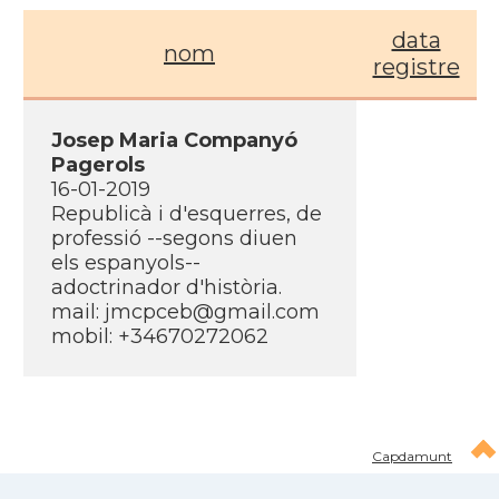
data
nom
registre
Josep Maria Companyó
Pagerols
16-01-2019
Republicà i d'esquerres, de
professió --segons diuen
els espanyols--
adoctrinador d'història.
mail:
jmcpceb@gmail.com
mobil: +34670272062
Capdamunt