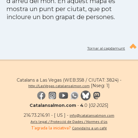
d'arreu del món. En aquest mapa es
mostra un punt per ciutat, que pot
incloure un bon grapat de persones.
Tornar al capdamunt
Catalans a Las Vegas (WEB:358 / CIUTAT: 3824) -
[Nseg: 1]
http://LasVegas.catalansalmon.com
Catalansalmon.com
-
4
.0 [
02·2025
]
216.73.216.91 - [ US ] -
info@catalansalmon.com
Avís legal / Protecció de Dades / Normes d'ús
T'agrada la iniciativa?
Convida'ns a un café