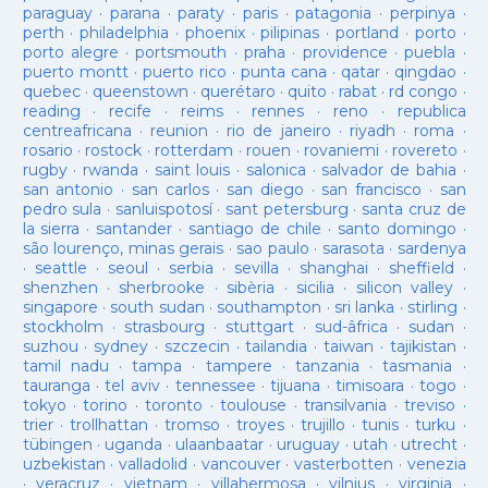
paraguay
·
parana
·
paraty
·
paris
·
patagonia
·
perpinya
·
perth
·
philadelphia
·
phoenix
·
pilipinas
·
portland
·
porto
·
porto alegre
·
portsmouth
·
praha
·
providence
·
puebla
·
puerto montt
·
puerto rico
·
punta cana
·
qatar
·
qingdao
·
quebec
·
queenstown
·
querétaro
·
quito
·
rabat
·
rd congo
·
reading
·
recife
·
reims
·
rennes
·
reno
·
republica
centreafricana
·
reunion
·
rio de janeiro
·
riyadh
·
roma
·
rosario
·
rostock
·
rotterdam
·
rouen
·
rovaniemi
·
rovereto
·
rugby
·
rwanda
·
saint louis
·
salonica
·
salvador de bahia
·
san antonio
·
san carlos
·
san diego
·
san francisco
·
san
pedro sula
·
sanluispotosí
·
sant petersburg
·
santa cruz de
la sierra
·
santander
·
santiago de chile
·
santo domingo
·
são lourenço, minas gerais
·
sao paulo
·
sarasota
·
sardenya
·
seattle
·
seoul
·
serbia
·
sevilla
·
shanghai
·
sheffield
·
shenzhen
·
sherbrooke
·
sibèria
·
sicilia
·
silicon valley
·
singapore
·
south sudan
·
southampton
·
sri lanka
·
stirling
·
stockholm
·
strasbourg
·
stuttgart
·
sud-âfrica
·
sudan
·
suzhou
·
sydney
·
szczecin
·
tailandia
·
taiwan
·
tajikistan
·
tamil nadu
·
tampa
·
tampere
·
tanzania
·
tasmania
·
tauranga
·
tel aviv
·
tennessee
·
tijuana
·
timisoara
·
togo
·
tokyo
·
torino
·
toronto
·
toulouse
·
transilvania
·
treviso
·
trier
·
trollhattan
·
tromso
·
troyes
·
trujillo
·
tunis
·
turku
·
tübingen
·
uganda
·
ulaanbaatar
·
uruguay
·
utah
·
utrecht
·
uzbekistan
·
valladolid
·
vancouver
·
vasterbotten
·
venezia
·
veracruz
·
vietnam
·
villahermosa
·
vilnius
·
virginia
·