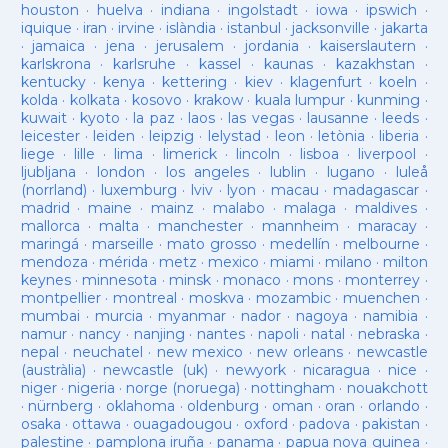
houston
·
huelva
·
indiana
·
ingolstadt
·
iowa
·
ipswich
·
iquique
·
iran
·
irvine
·
islàndia
·
istanbul
·
jacksonville
·
jakarta
·
jamaica
·
jena
·
jerusalem
·
jordania
·
kaiserslautern
·
karlskrona
·
karlsruhe
·
kassel
·
kaunas
·
kazakhstan
·
kentucky
·
kenya
·
kettering
·
kiev
·
klagenfurt
·
koeln
·
kolda
·
kolkata
·
kosovo
·
krakow
·
kuala lumpur
·
kunming
·
kuwait
·
kyoto
·
la paz
·
laos
·
las vegas
·
lausanne
·
leeds
·
leicester
·
leiden
·
leipzig
·
lelystad
·
leon
·
letònia
·
liberia
·
liege
·
lille
·
lima
·
limerick
·
lincoln
·
lisboa
·
liverpool
·
ljubljana
·
london
·
los angeles
·
lublin
·
lugano
·
luleå
(norrland)
·
luxemburg
·
lviv
·
lyon
·
macau
·
madagascar
·
madrid
·
maine
·
mainz
·
malabo
·
malaga
·
maldives
·
mallorca
·
malta
·
manchester
·
mannheim
·
maracay
·
maringá
·
marseille
·
mato grosso
·
medellín
·
melbourne
·
mendoza
·
mérida
·
metz
·
mexico
·
miami
·
milano
·
milton
keynes
·
minnesota
·
minsk
·
monaco
·
mons
·
monterrey
·
montpellier
·
montreal
·
moskva
·
mozambic
·
muenchen
·
mumbai
·
murcia
·
myanmar
·
nador
·
nagoya
·
namibia
·
namur
·
nancy
·
nanjing
·
nantes
·
napoli
·
natal
·
nebraska
·
nepal
·
neuchatel
·
new mexico
·
new orleans
·
newcastle
(austràlia)
·
newcastle (uk)
·
newyork
·
nicaragua
·
nice
·
niger
·
nigeria
·
norge (noruega)
·
nottingham
·
nouakchott
·
nürnberg
·
oklahoma
·
oldenburg
·
oman
·
oran
·
orlando
·
osaka
·
ottawa
·
ouagadougou
·
oxford
·
padova
·
pakistan
·
palestine
·
pamplona iruña
·
panama
·
papua nova guinea
·