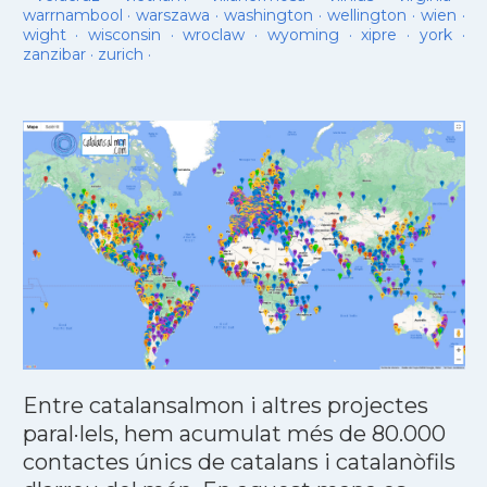
warrnambool
·
warszawa
·
washington
·
wellington
·
wien
·
wight
·
wisconsin
·
wroclaw
·
wyoming
·
xipre
·
york
·
zanzibar
·
zurich
·
Entre catalansalmon i altres projectes
paral·lels, hem acumulat més de 80.000
contactes únics de catalans i catalanòfils