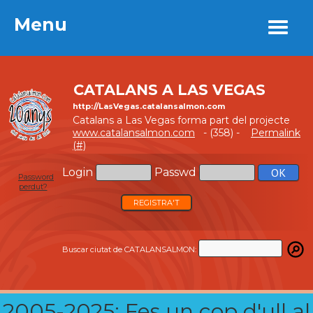
Menu
Menu
CATALANS A LAS VEGAS
http://LasVegas.catalansalmon.com
Catalans a Las Vegas forma part del projecte
www.catalansalmon.com
- (358) -
Permalink
(#)
Login
Passwd
Password
perdut?
REGISTRA'T
Buscar ciutat de CATALANSALMON:
2005-2025: Fes un cop d'ull al