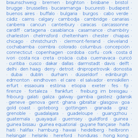
braunschweig
·
bremen
·
brighton
·
brisbane
·
bristol
·
brugge
·
brusselles
·
bucaramanga
·
bucuresti
·
budapest
·
buenos aires
·
buffalo
·
bulgaria
·
burgos
·
cabo verde
·
cádiz
·
cairns
·
calgary
·
cambodja
·
cambridge
·
canarias
·
canberra
·
cancun
·
canterbury
·
caracas
·
carcassonne
·
cardiff
·
cartagena
·
casablanca
·
casamance
·
chambéry
·
charleston
·
chelmsford
·
cheltenham
·
chester
·
chiapas
·
chicago
·
christchurch
·
clermont-ferrand
·
cleveland
·
cochabamba
·
coimbra
·
colorado
·
columbus
·
concepción
·
connecticut
·
copenhagen
·
cordoba
·
corfu
·
cork
·
costa d
ivori
·
costa rica
·
creta
·
croàcia
·
cuba
·
cuernavaca
·
curicó
·
curitiba
·
cusco
·
dakar
·
dallas
·
darmstadt
·
davis
·
delft
·
delhi
·
den haag
·
derry
·
detroit
·
dnipropetrovsk
·
donostia
·
dubai
·
dublín
·
durham
·
düsseldorf
·
edinburgh
·
edmonton
·
eindhoven
·
el caire
·
el salvador
·
enniskillen
·
erfurt
·
essaouira
·
estònia
·
etiopia
·
exeter
·
fes
·
fiji
·
firenze
·
fortaleza
·
frankfurt
·
freiburg im breisgau
·
fribourg
·
galati
·
galiza
·
galway
·
gambia
·
gasteiz
·
gdansk
·
geneve
·
genova
·
gent
·
ghana
·
gibraltar
·
glasgow
·
goa
·
gold coast
·
goteborg
·
gottingen
·
granada
·
graz
·
grenoble
·
guadalajara
·
guadeloupe
·
guangzhou
·
guatemala
·
guayaquil
·
guernsey
·
guildford
·
guinea
·
guinea bissau
·
guinea equatorial
·
guyane française
·
haifa
·
haiti
·
halifax
·
hamburg
·
hawaii
·
heidelberg
·
heilbronn
·
helsingør
·
helsinki
·
hereford
·
honduras
·
hong kong
·