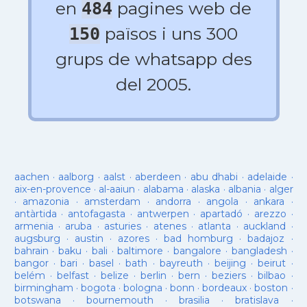
en
pagines web de
484
països i uns 300
150
grups de whatsapp des
del 2005.
aachen
·
aalborg
·
aalst
·
aberdeen
·
abu dhabi
·
adelaide
·
aix-en-provence
·
al-aaiun
·
alabama
·
alaska
·
albania
·
alger
·
amazonia
·
amsterdam
·
andorra
·
angola
·
ankara
·
antàrtida
·
antofagasta
·
antwerpen
·
apartadó
·
arezzo
·
armenia
·
aruba
·
asturies
·
atenes
·
atlanta
·
auckland
·
augsburg
·
austin
·
azores
·
bad homburg
·
badajoz
·
bahrain
·
baku
·
bali
·
baltimore
·
bangalore
·
bangladesh
·
bangor
·
bari
·
basel
·
bath
·
bayreuth
·
beijing
·
beirut
·
belém
·
belfast
·
belize
·
berlin
·
bern
·
beziers
·
bilbao
·
birmingham
·
bogota
·
bologna
·
bonn
·
bordeaux
·
boston
·
botswana
·
bournemouth
·
brasilia
·
bratislava
·