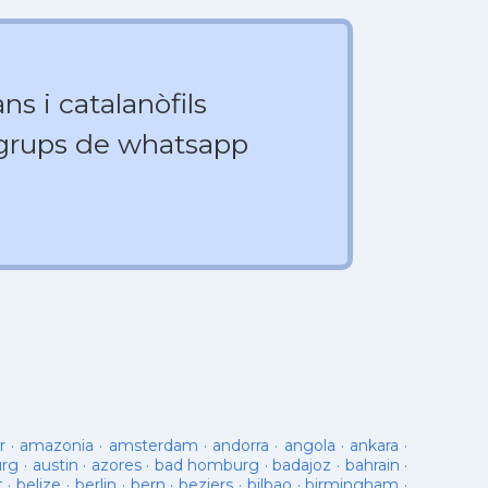
ns i catalanòfils
 grups de whatsapp
r
·
amazonia
·
amsterdam
·
andorra
·
angola
·
ankara
·
urg
·
austin
·
azores
·
bad homburg
·
badajoz
·
bahrain
·
t
·
belize
·
berlin
·
bern
·
beziers
·
bilbao
·
birmingham
·