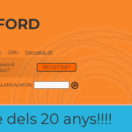
EFORD
m
- (268) -
Permalink (#)
ssword
REGISTRA'T
dut?
ATALANSALMON:
 dels 20 anys!!!!