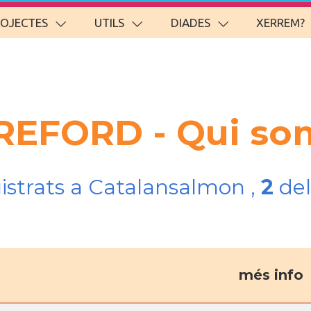
ROJECTES
UTILS
DIADES
XERREM?
EREFORD - Qui so
gistrats a Catalansalmon ,
2
del
més info