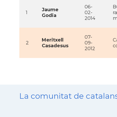
06-
B
Jaume
1
02-
r
Godia
2014
m
07-
Meritxell
C
2
09-
Casadesus
c
2012
La comunitat de catala