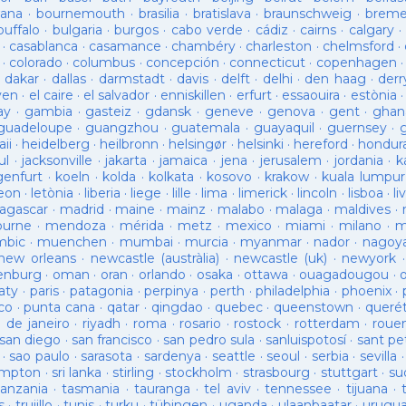
ana
·
bournemouth
·
brasilia
·
bratislava
·
braunschweig
·
brem
buffalo
·
bulgaria
·
burgos
·
cabo verde
·
cádiz
·
cairns
·
calgary
·
·
casablanca
·
casamance
·
chambéry
·
charleston
·
chelmsford
·
·
colorado
·
columbus
·
concepción
·
connecticut
·
copenhagen
·
dakar
·
dallas
·
darmstadt
·
davis
·
delft
·
delhi
·
den haag
·
derr
ven
·
el caire
·
el salvador
·
enniskillen
·
erfurt
·
essaouira
·
estònia
ay
·
gambia
·
gasteiz
·
gdansk
·
geneve
·
genova
·
gent
·
ghan
guadeloupe
·
guangzhou
·
guatemala
·
guayaquil
·
guernsey
·
ii
·
heidelberg
·
heilbronn
·
helsingør
·
helsinki
·
hereford
·
hondur
ul
·
jacksonville
·
jakarta
·
jamaica
·
jena
·
jerusalem
·
jordania
·
k
genfurt
·
koeln
·
kolda
·
kolkata
·
kosovo
·
krakow
·
kuala lumpur
leon
·
letònia
·
liberia
·
liege
·
lille
·
lima
·
limerick
·
lincoln
·
lisboa
·
li
agascar
·
madrid
·
maine
·
mainz
·
malabo
·
malaga
·
maldives
·
ourne
·
mendoza
·
mérida
·
metz
·
mexico
·
miami
·
milano
·
m
bic
·
muenchen
·
mumbai
·
murcia
·
myanmar
·
nador
·
nagoy
new orleans
·
newcastle (austràlia)
·
newcastle (uk)
·
newyork
enburg
·
oman
·
oran
·
orlando
·
osaka
·
ottawa
·
ouagadougou
·
aty
·
paris
·
patagonia
·
perpinya
·
perth
·
philadelphia
·
phoenix
·
co
·
punta cana
·
qatar
·
qingdao
·
quebec
·
queenstown
·
queré
o de janeiro
·
riyadh
·
roma
·
rosario
·
rostock
·
rotterdam
·
roue
san diego
·
san francisco
·
san pedro sula
·
sanluispotosí
·
sant pe
·
sao paulo
·
sarasota
·
sardenya
·
seattle
·
seoul
·
serbia
·
sevilla
ampton
·
sri lanka
·
stirling
·
stockholm
·
strasbourg
·
stuttgart
·
su
tanzania
·
tasmania
·
tauranga
·
tel aviv
·
tennessee
·
tijuana
·
s
·
trujillo
·
tunis
·
turku
·
tübingen
·
uganda
·
ulaanbaatar
·
urugu