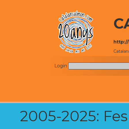
C
http:
Catalan
Login
2005-2025: Fes u