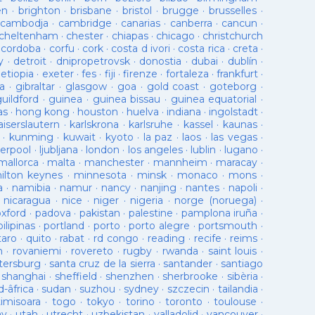
en
·
brighton
·
brisbane
·
bristol
·
brugge
·
brusselles
·
cambodja
·
cambridge
·
canarias
·
canberra
·
cancun
·
cheltenham
·
chester
·
chiapas
·
chicago
·
christchurch
·
cordoba
·
corfu
·
cork
·
costa d ivori
·
costa rica
·
creta
·
y
·
detroit
·
dnipropetrovsk
·
donostia
·
dubai
·
dublín
·
·
etiopia
·
exeter
·
fes
·
fiji
·
firenze
·
fortaleza
·
frankfurt
·
a
·
gibraltar
·
glasgow
·
goa
·
gold coast
·
goteborg
·
guildford
·
guinea
·
guinea bissau
·
guinea equatorial
·
as
·
hong kong
·
houston
·
huelva
·
indiana
·
ingolstadt
·
aiserslautern
·
karlskrona
·
karlsruhe
·
kassel
·
kaunas
·
·
kunming
·
kuwait
·
kyoto
·
la paz
·
laos
·
las vegas
·
verpool
·
ljubljana
·
london
·
los angeles
·
lublin
·
lugano
·
mallorca
·
malta
·
manchester
·
mannheim
·
maracay
·
ilton keynes
·
minnesota
·
minsk
·
monaco
·
mons
·
a
·
namibia
·
namur
·
nancy
·
nanjing
·
nantes
·
napoli
·
·
nicaragua
·
nice
·
niger
·
nigeria
·
norge (noruega)
·
oxford
·
padova
·
pakistan
·
palestine
·
pamplona iruña
·
pilipinas
·
portland
·
porto
·
porto alegre
·
portsmouth
·
taro
·
quito
·
rabat
·
rd congo
·
reading
·
recife
·
reims
·
n
·
rovaniemi
·
rovereto
·
rugby
·
rwanda
·
saint louis
·
tersburg
·
santa cruz de la sierra
·
santander
·
santiago
·
shanghai
·
sheffield
·
shenzhen
·
sherbrooke
·
sibèria
·
d-âfrica
·
sudan
·
suzhou
·
sydney
·
szczecin
·
tailandia
·
timisoara
·
togo
·
tokyo
·
torino
·
toronto
·
toulouse
·
ay
·
utah
·
utrecht
·
uzbekistan
·
valladolid
·
vancouver
·