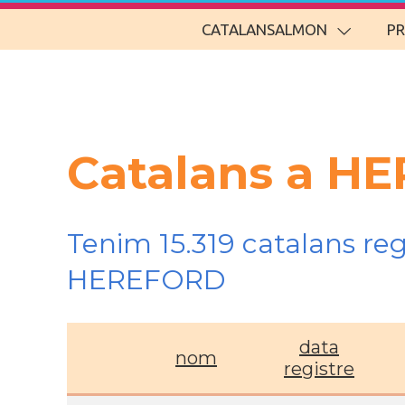
CATALANSALMON
P
Catalans a H
Tenim 15.319 catalans re
HEREFORD
data
nom
registre