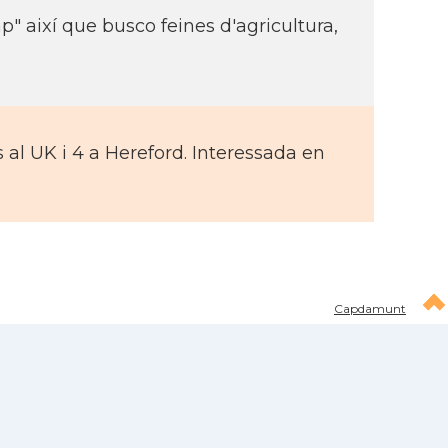
p" així­ que busco feines d'agricultura,
 al UK i 4 a Hereford. Interessada en
Capdamunt