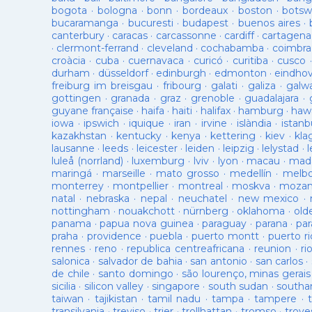
bogota
·
bologna
·
bonn
·
bordeaux
·
boston
·
botsw
bucaramanga
·
bucuresti
·
budapest
·
buenos aires
·
canterbury
·
caracas
·
carcassonne
·
cardiff
·
cartagena
·
clermont-ferrand
·
cleveland
·
cochabamba
·
coimbra
croàcia
·
cuba
·
cuernavaca
·
curicó
·
curitiba
·
cusco
durham
·
düsseldorf
·
edinburgh
·
edmonton
·
eindho
freiburg im breisgau
·
fribourg
·
galati
·
galiza
·
galw
gottingen
·
granada
·
graz
·
grenoble
·
guadalajara
·
guyane française
·
haifa
·
haiti
·
halifax
·
hamburg
·
hawa
iowa
·
ipswich
·
iquique
·
iran
·
irvine
·
islàndia
·
istanb
kazakhstan
·
kentucky
·
kenya
·
kettering
·
kiev
·
kla
lausanne
·
leeds
·
leicester
·
leiden
·
leipzig
·
lelystad
·
luleå (norrland)
·
luxemburg
·
lviv
·
lyon
·
macau
·
mad
maringá
·
marseille
·
mato grosso
·
medellín
·
melb
monterrey
·
montpellier
·
montreal
·
moskva
·
mozam
natal
·
nebraska
·
nepal
·
neuchatel
·
new mexico
·
nottingham
·
nouakchott
·
nürnberg
·
oklahoma
·
old
panama
·
papua nova guinea
·
paraguay
·
parana
·
par
praha
·
providence
·
puebla
·
puerto montt
·
puerto ri
rennes
·
reno
·
republica centreafricana
·
reunion
·
ri
salonica
·
salvador de bahia
·
san antonio
·
san carlos
·
de chile
·
santo domingo
·
são lourenço, minas gerais
sicilia
·
silicon valley
·
singapore
·
south sudan
·
south
taiwan
·
tajikistan
·
tamil nadu
·
tampa
·
tampere
·
transilvania
·
treviso
·
trier
·
trollhattan
·
tromso
·
troye