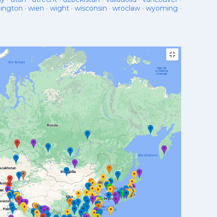
lington
·
wien
·
wight
·
wisconsin
·
wroclaw
·
wyoming
·