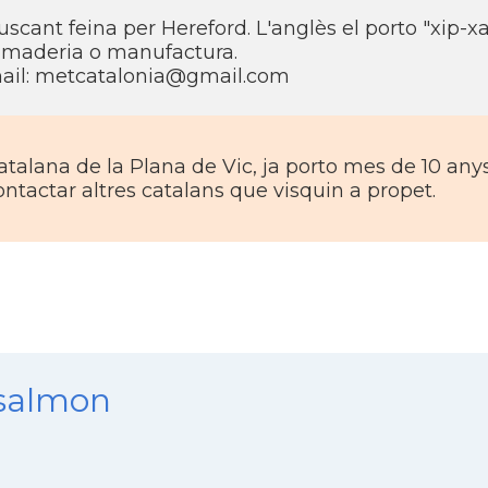
uscant feina per Hereford. L'anglès el porto "xip-xa
amaderia o manufactura.
ail:
metcatalonia@gmail.com
atalana de la Plana de Vic, ja porto mes de 10 anys
ontactar altres catalans que visquin a propet.
nsalmon