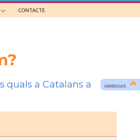
CONTACTE
m?
s quals a Catalans a
capdamunt