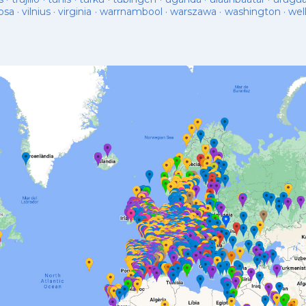
osa
·
vilnius
·
virginia
·
warrnambool
·
warszawa
·
washington
·
wel