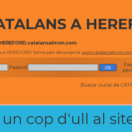
ATALANS A HER
//HEREFORD.catalansalmon.com
s a HEREFORD forma part del projecte
www.catalansalmon.co
Pa
Passwd
per
Buscar ciutat de C
n cop d'ull al site