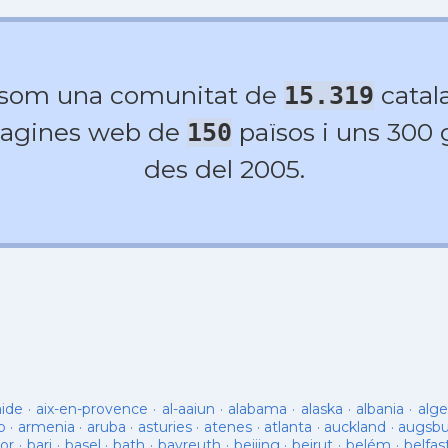
 som una comunitat de
catala
15.319
agines web de
països i uns 300
150
des del 2005.
aide
·
aix-en-provence
·
al-aaiun
·
alabama
·
alaska
·
albania
·
alge
o
·
armenia
·
aruba
·
asturies
·
atenes
·
atlanta
·
auckland
·
augsb
or
·
bari
·
basel
·
bath
·
bayreuth
·
beijing
·
beirut
·
belém
·
belfas