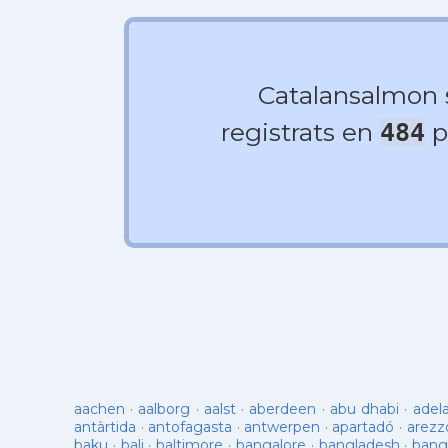
Catalansalmon
registrats en
p
484
aachen
·
aalborg
·
aalst
·
aberdeen
·
abu dhabi
·
adel
antàrtida
·
antofagasta
·
antwerpen
·
apartadó
·
arezz
baku
·
bali
·
baltimore
·
bangalore
·
bangladesh
·
bang