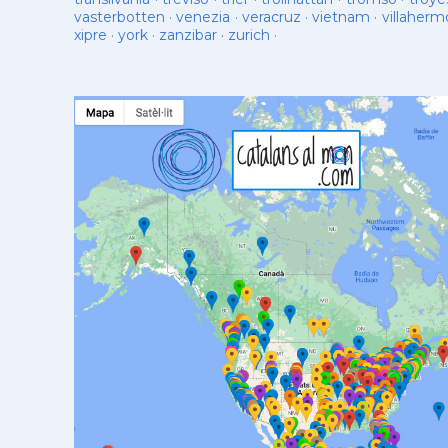
vasterbotten
·
venezia
·
veracruz
·
vietnam
·
villaherm
xipre
·
york
·
zanzibar
·
zurich
·