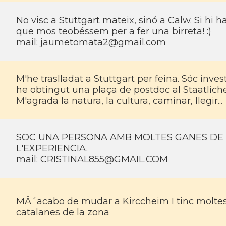
No visc a Stuttgart mateix, sinó a Calw. Si hi h
que mos teobéssem per a fer una birreta! :)
mail:
jaumetomata2@gmail.com
M'he traslladat a Stuttgart per feina. Sóc invest
he obtingut una plaça de postdoc al Staatlic
M'agrada la natura, la cultura, caminar, llegir...
SOC UNA PERSONA AMB MOLTES GANES DE 
L'EXPERIENCIA.
mail:
CRISTINAL855@GMAIL.COM
MÂ´acabo de mudar a Kirccheim I tinc moltes 
catalanes de la zona