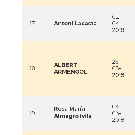
02-
17
Antoni Lacasta
04-
2018
28-
ALBERT
18
03-
ARMENGOL
2018
04-
Rosa Marí­a
19
03-
Almagro ívila
2018