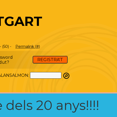
TGART
 (50) -
Permalink (#)
ssword
REGISTRA'T
dut?
ATALANSALMON:
 dels 20 anys!!!!