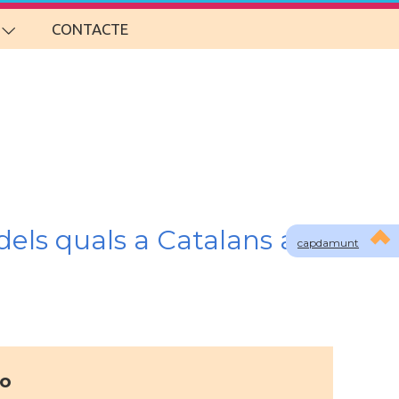
CONTACTE
?
dels quals a Catalans a
capdamunt
fo