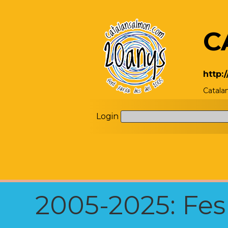
C
http:
Catala
Login
2005-2025: Fes u