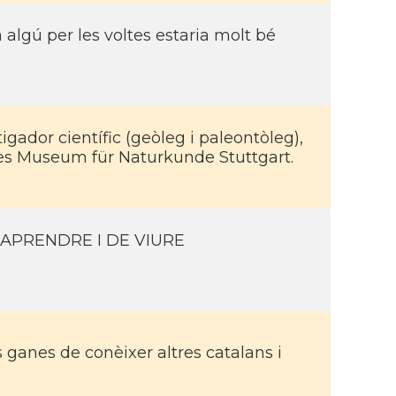
a algú per les voltes estaria molt bé
igador cientí­fic (geòleg i paleontòleg),
hes Museum für Naturkunde Stuttgart.
APRENDRE I DE VIURE
ganes de conèixer altres catalans i