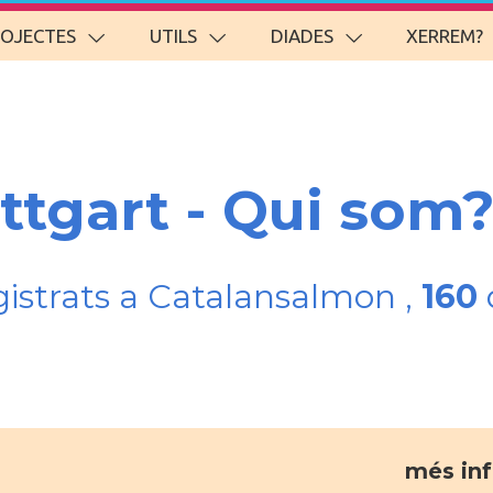
ROJECTES
UTILS
DIADES
XERREM?
ttgart - Qui som
gistrats a Catalansalmon ,
160
més in