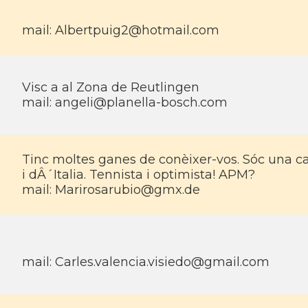
mail:
Albertpuig2@hotmail.com
Visc a al Zona de Reutlingen
mail:
angeli@planella-bosch.com
Tinc moltes ganes de conèixer-vos. Sóc una cata
i dÂ´Italia. Tennista i optimista! APM?
mail:
Marirosarubio@gmx.de
mail:
Carles.valencia.visiedo@gmail.com