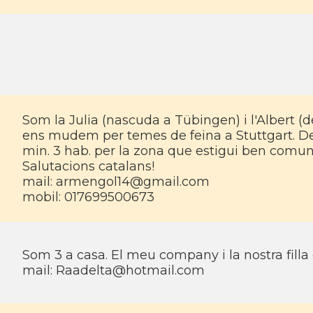
Som la Julia (nascuda a Tübingen) i l'Albert (d
ens mudem per temes de feina a Stuttgart. 
min. 3 hab. per la zona que estigui ben comun
Salutacions catalans!
mail:
armengol14@gmail.com
mobil: 017699500673
Som 3 a casa. El meu company i la nostra filla 
mail:
Raadelta@hotmail.com