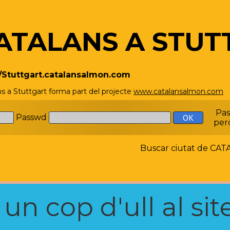
ATALANS A STUT
//Stuttgart.catalansalmon.com
ns a Stuttgart forma part del projecte
www.catalansalmon.com
-
Pa
Passwd
per
Buscar ciutat de C
n cop d'ull al site