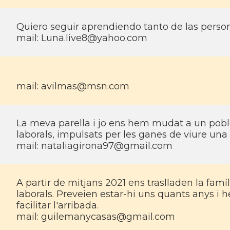
Quiero seguir aprendiendo tanto de las persona
mail:
Luna.live8@yahoo.com
mail:
avilmas@msn.com
La meva parella i jo ens hem mudat a un poble
laborals, impulsats per les ganes de viure una
mail:
nataliagirona97@gmail.com
A partir de mitjans 2021 ens traslladen la famí
laborals. Preveien estar-hi uns quants anys i
facilitar l'arribada.
mail:
guilemanycasas@gmail.com