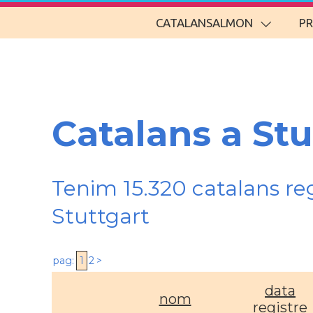
CATALANSALMON
P
Catalans a Stu
Tenim 15.320 catalans re
Stuttgart
pag:
1
2
>
data
nom
registre