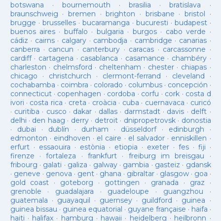
botswana
·
bournemouth
·
brasilia
·
bratislava
·
braunschweig
·
bremen
·
brighton
·
brisbane
·
bristol
·
brugge
·
brusselles
·
bucaramanga
·
bucuresti
·
budapest
·
buenos aires
·
buffalo
·
bulgaria
·
burgos
·
cabo verde
·
cádiz
·
cairns
·
calgary
·
cambodja
·
cambridge
·
canarias
·
canberra
·
cancun
·
canterbury
·
caracas
·
carcassonne
·
cardiff
·
cartagena
·
casablanca
·
casamance
·
chambéry
·
charleston
·
chelmsford
·
cheltenham
·
chester
·
chiapas
·
chicago
·
christchurch
·
clermont-ferrand
·
cleveland
·
cochabamba
·
coimbra
·
colorado
·
columbus
·
concepción
·
connecticut
·
copenhagen
·
cordoba
·
corfu
·
cork
·
costa d
ivori
·
costa rica
·
creta
·
croàcia
·
cuba
·
cuernavaca
·
curicó
·
curitiba
·
cusco
·
dakar
·
dallas
·
darmstadt
·
davis
·
delft
·
delhi
·
den haag
·
derry
·
detroit
·
dnipropetrovsk
·
donostia
·
dubai
·
dublín
·
durham
·
düsseldorf
·
edinburgh
·
edmonton
·
eindhoven
·
el caire
·
el salvador
·
enniskillen
·
erfurt
·
essaouira
·
estònia
·
etiopia
·
exeter
·
fes
·
fiji
·
firenze
·
fortaleza
·
frankfurt
·
freiburg im breisgau
·
fribourg
·
galati
·
galiza
·
galway
·
gambia
·
gasteiz
·
gdansk
·
geneve
·
genova
·
gent
·
ghana
·
gibraltar
·
glasgow
·
goa
·
gold coast
·
goteborg
·
gottingen
·
granada
·
graz
·
grenoble
·
guadalajara
·
guadeloupe
·
guangzhou
·
guatemala
·
guayaquil
·
guernsey
·
guildford
·
guinea
·
guinea bissau
·
guinea equatorial
·
guyane française
·
haifa
·
haiti
·
halifax
·
hamburg
·
hawaii
·
heidelberg
·
heilbronn
·