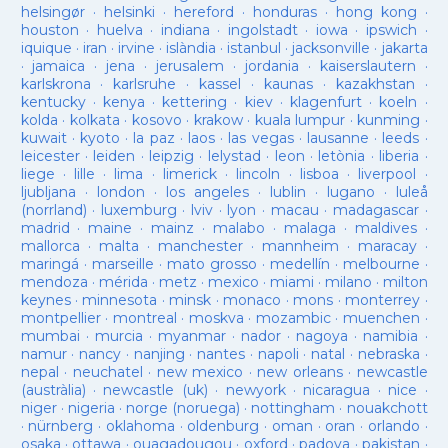
helsingør
·
helsinki
·
hereford
·
honduras
·
hong kong
·
houston
·
huelva
·
indiana
·
ingolstadt
·
iowa
·
ipswich
·
iquique
·
iran
·
irvine
·
islàndia
·
istanbul
·
jacksonville
·
jakarta
·
jamaica
·
jena
·
jerusalem
·
jordania
·
kaiserslautern
·
karlskrona
·
karlsruhe
·
kassel
·
kaunas
·
kazakhstan
·
kentucky
·
kenya
·
kettering
·
kiev
·
klagenfurt
·
koeln
·
kolda
·
kolkata
·
kosovo
·
krakow
·
kuala lumpur
·
kunming
·
kuwait
·
kyoto
·
la paz
·
laos
·
las vegas
·
lausanne
·
leeds
·
leicester
·
leiden
·
leipzig
·
lelystad
·
leon
·
letònia
·
liberia
·
liege
·
lille
·
lima
·
limerick
·
lincoln
·
lisboa
·
liverpool
·
ljubljana
·
london
·
los angeles
·
lublin
·
lugano
·
luleå
(norrland)
·
luxemburg
·
lviv
·
lyon
·
macau
·
madagascar
·
madrid
·
maine
·
mainz
·
malabo
·
malaga
·
maldives
·
mallorca
·
malta
·
manchester
·
mannheim
·
maracay
·
maringá
·
marseille
·
mato grosso
·
medellín
·
melbourne
·
mendoza
·
mérida
·
metz
·
mexico
·
miami
·
milano
·
milton
keynes
·
minnesota
·
minsk
·
monaco
·
mons
·
monterrey
·
montpellier
·
montreal
·
moskva
·
mozambic
·
muenchen
·
mumbai
·
murcia
·
myanmar
·
nador
·
nagoya
·
namibia
·
namur
·
nancy
·
nanjing
·
nantes
·
napoli
·
natal
·
nebraska
·
nepal
·
neuchatel
·
new mexico
·
new orleans
·
newcastle
(austràlia)
·
newcastle (uk)
·
newyork
·
nicaragua
·
nice
·
niger
·
nigeria
·
norge (noruega)
·
nottingham
·
nouakchott
·
nürnberg
·
oklahoma
·
oldenburg
·
oman
·
oran
·
orlando
·
osaka
·
ottawa
·
ouagadougou
·
oxford
·
padova
·
pakistan
·