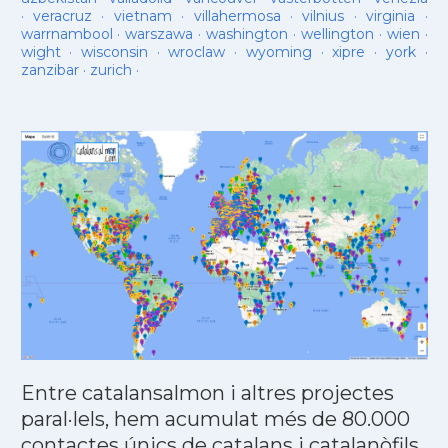
·
veracruz
·
vietnam
·
villahermosa
·
vilnius
·
virginia
·
warrnambool
·
warszawa
·
washington
·
wellington
·
wien
·
wight
·
wisconsin
·
wroclaw
·
wyoming
·
xipre
·
york
·
zanzibar
·
zurich
·
Entre catalansalmon i altres projectes
paral·lels, hem acumulat més de 80.000
contactes únics de catalans i catalanòfils