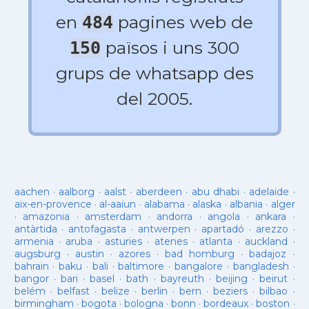
en
pagines web de
484
països i uns 300
150
grups de whatsapp des
del 2005.
aachen
·
aalborg
·
aalst
·
aberdeen
·
abu dhabi
·
adelaide
·
aix-en-provence
·
al-aaiun
·
alabama
·
alaska
·
albania
·
alger
·
amazonia
·
amsterdam
·
andorra
·
angola
·
ankara
·
antàrtida
·
antofagasta
·
antwerpen
·
apartadó
·
arezzo
·
armenia
·
aruba
·
asturies
·
atenes
·
atlanta
·
auckland
·
augsburg
·
austin
·
azores
·
bad homburg
·
badajoz
·
bahrain
·
baku
·
bali
·
baltimore
·
bangalore
·
bangladesh
·
bangor
·
bari
·
basel
·
bath
·
bayreuth
·
beijing
·
beirut
·
belém
·
belfast
·
belize
·
berlin
·
bern
·
beziers
·
bilbao
·
birmingham
·
bogota
·
bologna
·
bonn
·
bordeaux
·
boston
·