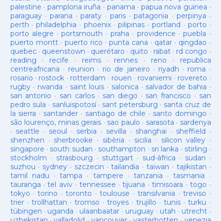
palestine
·
pamplona iruña
·
panama
·
papua nova guinea
·
paraguay
·
parana
·
paraty
·
paris
·
patagonia
·
perpinya
·
perth
·
philadelphia
·
phoenix
·
pilipinas
·
portland
·
porto
·
porto alegre
·
portsmouth
·
praha
·
providence
·
puebla
·
puerto montt
·
puerto rico
·
punta cana
·
qatar
·
qingdao
·
quebec
·
queenstown
·
querétaro
·
quito
·
rabat
·
rd congo
·
reading
·
recife
·
reims
·
rennes
·
reno
·
republica
centreafricana
·
reunion
·
rio de janeiro
·
riyadh
·
roma
·
rosario
·
rostock
·
rotterdam
·
rouen
·
rovaniemi
·
rovereto
·
rugby
·
rwanda
·
saint louis
·
salonica
·
salvador de bahia
·
san antonio
·
san carlos
·
san diego
·
san francisco
·
san
pedro sula
·
sanluispotosí
·
sant petersburg
·
santa cruz de
la sierra
·
santander
·
santiago de chile
·
santo domingo
·
são lourenço, minas gerais
·
sao paulo
·
sarasota
·
sardenya
·
seattle
·
seoul
·
serbia
·
sevilla
·
shanghai
·
sheffield
·
shenzhen
·
sherbrooke
·
sibèria
·
sicilia
·
silicon valley
·
singapore
·
south sudan
·
southampton
·
sri lanka
·
stirling
·
stockholm
·
strasbourg
·
stuttgart
·
sud-âfrica
·
sudan
·
suzhou
·
sydney
·
szczecin
·
tailandia
·
taiwan
·
tajikistan
·
tamil nadu
·
tampa
·
tampere
·
tanzania
·
tasmania
·
tauranga
·
tel aviv
·
tennessee
·
tijuana
·
timisoara
·
togo
·
tokyo
·
torino
·
toronto
·
toulouse
·
transilvania
·
treviso
·
trier
·
trollhattan
·
tromso
·
troyes
·
trujillo
·
tunis
·
turku
·
tübingen
·
uganda
·
ulaanbaatar
·
uruguay
·
utah
·
utrecht
·
uzbekistan
·
valladolid
·
vancouver
·
vasterbotten
·
venezia