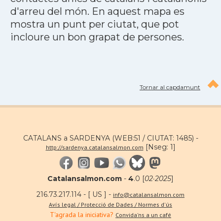
d'arreu del món. En aquest mapa es
mostra un punt per ciutat, que pot
incloure un bon grapat de persones.
Tornar al capdamunt
CATALANS a SARDENYA (WEB:51 / CIUTAT: 1485) -
[Nseg: 1]
http://sardenya.catalansalmon.com
Catalansalmon.com
-
4
.0 [
02·2025
]
216.73.217.114 - [ US ] -
info@catalansalmon.com
Avís legal / Protecció de Dades / Normes d'ús
T'agrada la iniciativa?
Convida'ns a un café