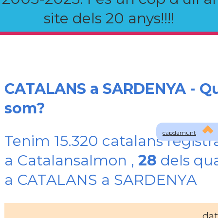
site dels 20 anys!!!!
CATALANS a SARDENYA - Qu
som?
capdamunt
Tenim 15.320 catalans registr
a Catalansalmon ,
28
dels qua
a CATALANS a SARDENYA
da