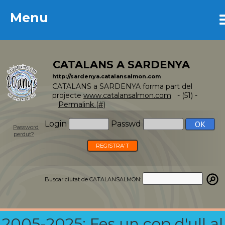
Menu
Menu
CATALANS A SARDENYA
http://sardenya.catalansalmon.com
CATALANS a SARDENYA forma part del
projecte
www.catalansalmon.com
- (51) -
Permalink (#)
Login
Passwd
Password
perdut?
REGISTRA'T
Buscar ciutat de CATALANSALMON:
2005-2025: Fes un cop d'ull al