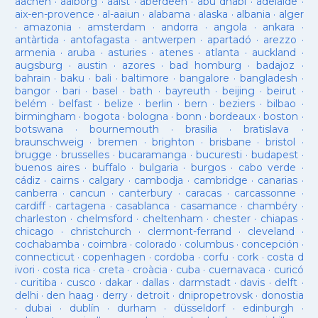
aachen
·
aalborg
·
aalst
·
aberdeen
·
abu dhabi
·
adelaide
·
aix-en-provence
·
al-aaiun
·
alabama
·
alaska
·
albania
·
alger
·
amazonia
·
amsterdam
·
andorra
·
angola
·
ankara
·
antàrtida
·
antofagasta
·
antwerpen
·
apartadó
·
arezzo
·
armenia
·
aruba
·
asturies
·
atenes
·
atlanta
·
auckland
·
augsburg
·
austin
·
azores
·
bad homburg
·
badajoz
·
bahrain
·
baku
·
bali
·
baltimore
·
bangalore
·
bangladesh
·
bangor
·
bari
·
basel
·
bath
·
bayreuth
·
beijing
·
beirut
·
belém
·
belfast
·
belize
·
berlin
·
bern
·
beziers
·
bilbao
·
birmingham
·
bogota
·
bologna
·
bonn
·
bordeaux
·
boston
·
botswana
·
bournemouth
·
brasilia
·
bratislava
·
braunschweig
·
bremen
·
brighton
·
brisbane
·
bristol
·
brugge
·
brusselles
·
bucaramanga
·
bucuresti
·
budapest
·
buenos aires
·
buffalo
·
bulgaria
·
burgos
·
cabo verde
·
cádiz
·
cairns
·
calgary
·
cambodja
·
cambridge
·
canarias
·
canberra
·
cancun
·
canterbury
·
caracas
·
carcassonne
·
cardiff
·
cartagena
·
casablanca
·
casamance
·
chambéry
·
charleston
·
chelmsford
·
cheltenham
·
chester
·
chiapas
·
chicago
·
christchurch
·
clermont-ferrand
·
cleveland
·
cochabamba
·
coimbra
·
colorado
·
columbus
·
concepción
·
connecticut
·
copenhagen
·
cordoba
·
corfu
·
cork
·
costa d
ivori
·
costa rica
·
creta
·
croàcia
·
cuba
·
cuernavaca
·
curicó
·
curitiba
·
cusco
·
dakar
·
dallas
·
darmstadt
·
davis
·
delft
·
delhi
·
den haag
·
derry
·
detroit
·
dnipropetrovsk
·
donostia
·
dubai
·
dublín
·
durham
·
düsseldorf
·
edinburgh
·