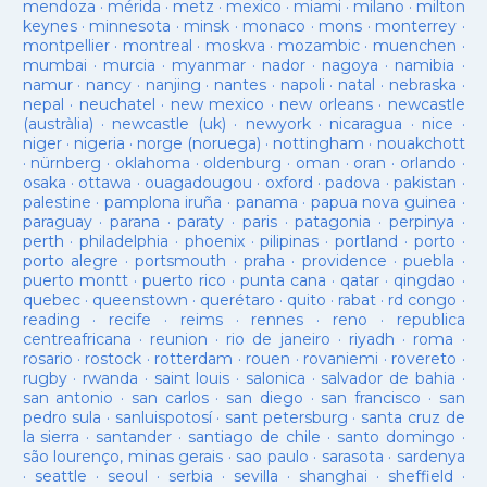
mendoza
·
mérida
·
metz
·
mexico
·
miami
·
milano
·
milton
keynes
·
minnesota
·
minsk
·
monaco
·
mons
·
monterrey
·
montpellier
·
montreal
·
moskva
·
mozambic
·
muenchen
·
mumbai
·
murcia
·
myanmar
·
nador
·
nagoya
·
namibia
·
namur
·
nancy
·
nanjing
·
nantes
·
napoli
·
natal
·
nebraska
·
nepal
·
neuchatel
·
new mexico
·
new orleans
·
newcastle
(austràlia)
·
newcastle (uk)
·
newyork
·
nicaragua
·
nice
·
niger
·
nigeria
·
norge (noruega)
·
nottingham
·
nouakchott
·
nürnberg
·
oklahoma
·
oldenburg
·
oman
·
oran
·
orlando
·
osaka
·
ottawa
·
ouagadougou
·
oxford
·
padova
·
pakistan
·
palestine
·
pamplona iruña
·
panama
·
papua nova guinea
·
paraguay
·
parana
·
paraty
·
paris
·
patagonia
·
perpinya
·
perth
·
philadelphia
·
phoenix
·
pilipinas
·
portland
·
porto
·
porto alegre
·
portsmouth
·
praha
·
providence
·
puebla
·
puerto montt
·
puerto rico
·
punta cana
·
qatar
·
qingdao
·
quebec
·
queenstown
·
querétaro
·
quito
·
rabat
·
rd congo
·
reading
·
recife
·
reims
·
rennes
·
reno
·
republica
centreafricana
·
reunion
·
rio de janeiro
·
riyadh
·
roma
·
rosario
·
rostock
·
rotterdam
·
rouen
·
rovaniemi
·
rovereto
·
rugby
·
rwanda
·
saint louis
·
salonica
·
salvador de bahia
·
san antonio
·
san carlos
·
san diego
·
san francisco
·
san
pedro sula
·
sanluispotosí
·
sant petersburg
·
santa cruz de
la sierra
·
santander
·
santiago de chile
·
santo domingo
·
são lourenço, minas gerais
·
sao paulo
·
sarasota
·
sardenya
·
seattle
·
seoul
·
serbia
·
sevilla
·
shanghai
·
sheffield
·