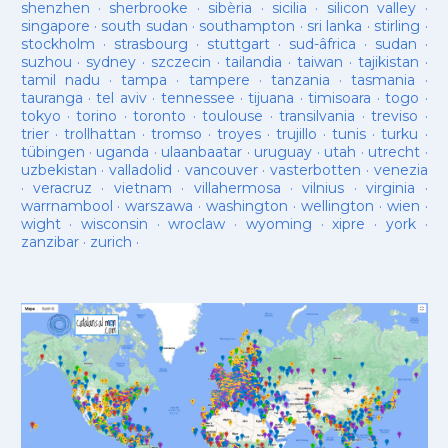
shenzhen
·
sherbrooke
·
sibèria
·
sicilia
·
silicon valley
·
singapore
·
south sudan
·
southampton
·
sri lanka
·
stirling
·
stockholm
·
strasbourg
·
stuttgart
·
sud-âfrica
·
sudan
·
suzhou
·
sydney
·
szczecin
·
tailandia
·
taiwan
·
tajikistan
·
tamil nadu
·
tampa
·
tampere
·
tanzania
·
tasmania
·
tauranga
·
tel aviv
·
tennessee
·
tijuana
·
timisoara
·
togo
·
tokyo
·
torino
·
toronto
·
toulouse
·
transilvania
·
treviso
·
trier
·
trollhattan
·
tromso
·
troyes
·
trujillo
·
tunis
·
turku
·
tübingen
·
uganda
·
ulaanbaatar
·
uruguay
·
utah
·
utrecht
·
uzbekistan
·
valladolid
·
vancouver
·
vasterbotten
·
venezia
·
veracruz
·
vietnam
·
villahermosa
·
vilnius
·
virginia
·
warrnambool
·
warszawa
·
washington
·
wellington
·
wien
·
wight
·
wisconsin
·
wroclaw
·
wyoming
·
xipre
·
york
·
zanzibar
·
zurich
·