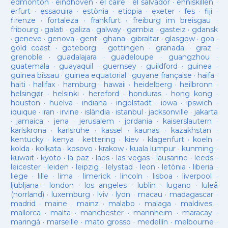
edmonton
·
eindhoven
·
el caire
·
el salvador
·
enniskillen
·
erfurt
·
essaouira
·
estònia
·
etiopia
·
exeter
·
fes
·
fiji
·
firenze
·
fortaleza
·
frankfurt
·
freiburg im breisgau
·
fribourg
·
galati
·
galiza
·
galway
·
gambia
·
gasteiz
·
gdansk
·
geneve
·
genova
·
gent
·
ghana
·
gibraltar
·
glasgow
·
goa
·
gold coast
·
goteborg
·
gottingen
·
granada
·
graz
·
grenoble
·
guadalajara
·
guadeloupe
·
guangzhou
·
guatemala
·
guayaquil
·
guernsey
·
guildford
·
guinea
·
guinea bissau
·
guinea equatorial
·
guyane française
·
haifa
·
haiti
·
halifax
·
hamburg
·
hawaii
·
heidelberg
·
heilbronn
·
helsingør
·
helsinki
·
hereford
·
honduras
·
hong kong
·
houston
·
huelva
·
indiana
·
ingolstadt
·
iowa
·
ipswich
·
iquique
·
iran
·
irvine
·
islàndia
·
istanbul
·
jacksonville
·
jakarta
·
jamaica
·
jena
·
jerusalem
·
jordania
·
kaiserslautern
·
karlskrona
·
karlsruhe
·
kassel
·
kaunas
·
kazakhstan
·
kentucky
·
kenya
·
kettering
·
kiev
·
klagenfurt
·
koeln
·
kolda
·
kolkata
·
kosovo
·
krakow
·
kuala lumpur
·
kunming
·
kuwait
·
kyoto
·
la paz
·
laos
·
las vegas
·
lausanne
·
leeds
·
leicester
·
leiden
·
leipzig
·
lelystad
·
leon
·
letònia
·
liberia
·
liege
·
lille
·
lima
·
limerick
·
lincoln
·
lisboa
·
liverpool
·
ljubljana
·
london
·
los angeles
·
lublin
·
lugano
·
luleå
(norrland)
·
luxemburg
·
lviv
·
lyon
·
macau
·
madagascar
·
madrid
·
maine
·
mainz
·
malabo
·
malaga
·
maldives
·
mallorca
·
malta
·
manchester
·
mannheim
·
maracay
·
maringá
·
marseille
·
mato grosso
·
medellín
·
melbourne
·