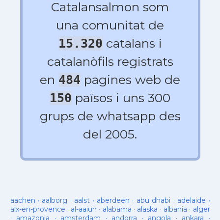
Catalansalmon som
una comunitat de
catalans i
15.320
catalanòfils registrats
en
pagines web de
484
països i uns 300
150
grups de whatsapp des
del 2005.
aachen
·
aalborg
·
aalst
·
aberdeen
·
abu dhabi
·
adelaide
·
aix-en-provence
·
al-aaiun
·
alabama
·
alaska
·
albania
·
alger
·
amazonia
·
amsterdam
·
andorra
·
angola
·
ankara
·