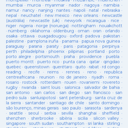
montpellier
·
montreal
·
moskva
·
mozambic
·
muenchen
·
mumbai
·
murcia
·
myanmar
·
nador
·
nagoya
·
namibia
·
namur
·
nancy
·
nanjing
·
nantes
·
napoli
·
natal
·
nebraska
·
nepal
·
neuchatel
·
new mexico
·
new orleans
·
newcastle
(austràlia)
·
newcastle (uk)
·
newyork
·
nicaragua
·
nice
·
niger
·
nigeria
·
norge (noruega)
·
nottingham
·
nouakchott
·
nürnberg
·
oklahoma
·
oldenburg
·
oman
·
oran
·
orlando
·
osaka
·
ottawa
·
ouagadougou
·
oxford
·
padova
·
pakistan
·
palestine
·
pamplona iruña
·
panama
·
papua nova guinea
·
paraguay
·
parana
·
paraty
·
paris
·
patagonia
·
perpinya
·
perth
·
philadelphia
·
phoenix
·
pilipinas
·
portland
·
porto
·
porto alegre
·
portsmouth
·
praha
·
providence
·
puebla
·
puerto montt
·
puerto rico
·
punta cana
·
qatar
·
qingdao
·
quebec
·
queenstown
·
querétaro
·
quito
·
rabat
·
rd congo
·
reading
·
recife
·
reims
·
rennes
·
reno
·
republica
centreafricana
·
reunion
·
rio de janeiro
·
riyadh
·
roma
·
rosario
·
rostock
·
rotterdam
·
rouen
·
rovaniemi
·
rovereto
·
rugby
·
rwanda
·
saint louis
·
salonica
·
salvador de bahia
·
san antonio
·
san carlos
·
san diego
·
san francisco
·
san
pedro sula
·
sanluispotosí
·
sant petersburg
·
santa cruz de
la sierra
·
santander
·
santiago de chile
·
santo domingo
·
são lourenço, minas gerais
·
sao paulo
·
sarasota
·
sardenya
·
seattle
·
seoul
·
serbia
·
sevilla
·
shanghai
·
sheffield
·
shenzhen
·
sherbrooke
·
sibèria
·
sicilia
·
silicon valley
·
singapore
·
south sudan
·
southampton
·
sri lanka
·
stirling
·