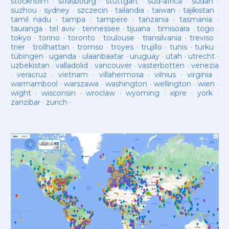
stockholm
·
strasbourg
·
stuttgart
·
sud-âfrica
·
sudan
·
suzhou
·
sydney
·
szczecin
·
tailandia
·
taiwan
·
tajikistan
·
tamil nadu
·
tampa
·
tampere
·
tanzania
·
tasmania
·
tauranga
·
tel aviv
·
tennessee
·
tijuana
·
timisoara
·
togo
·
tokyo
·
torino
·
toronto
·
toulouse
·
transilvania
·
treviso
·
trier
·
trollhattan
·
tromso
·
troyes
·
trujillo
·
tunis
·
turku
·
tübingen
·
uganda
·
ulaanbaatar
·
uruguay
·
utah
·
utrecht
·
uzbekistan
·
valladolid
·
vancouver
·
vasterbotten
·
venezia
·
veracruz
·
vietnam
·
villahermosa
·
vilnius
·
virginia
·
warrnambool
·
warszawa
·
washington
·
wellington
·
wien
·
wight
·
wisconsin
·
wroclaw
·
wyoming
·
xipre
·
york
·
zanzibar
·
zurich
·