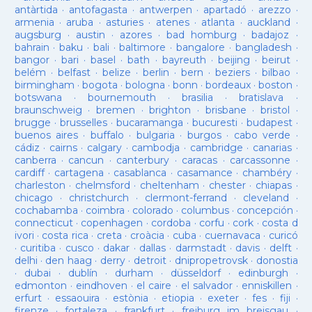
antàrtida
·
antofagasta
·
antwerpen
·
apartadó
·
arezzo
·
armenia
·
aruba
·
asturies
·
atenes
·
atlanta
·
auckland
·
augsburg
·
austin
·
azores
·
bad homburg
·
badajoz
·
bahrain
·
baku
·
bali
·
baltimore
·
bangalore
·
bangladesh
·
bangor
·
bari
·
basel
·
bath
·
bayreuth
·
beijing
·
beirut
·
belém
·
belfast
·
belize
·
berlin
·
bern
·
beziers
·
bilbao
·
birmingham
·
bogota
·
bologna
·
bonn
·
bordeaux
·
boston
·
botswana
·
bournemouth
·
brasilia
·
bratislava
·
braunschweig
·
bremen
·
brighton
·
brisbane
·
bristol
·
brugge
·
brusselles
·
bucaramanga
·
bucuresti
·
budapest
·
buenos aires
·
buffalo
·
bulgaria
·
burgos
·
cabo verde
·
cádiz
·
cairns
·
calgary
·
cambodja
·
cambridge
·
canarias
·
canberra
·
cancun
·
canterbury
·
caracas
·
carcassonne
·
cardiff
·
cartagena
·
casablanca
·
casamance
·
chambéry
·
charleston
·
chelmsford
·
cheltenham
·
chester
·
chiapas
·
chicago
·
christchurch
·
clermont-ferrand
·
cleveland
·
cochabamba
·
coimbra
·
colorado
·
columbus
·
concepción
·
connecticut
·
copenhagen
·
cordoba
·
corfu
·
cork
·
costa d
ivori
·
costa rica
·
creta
·
croàcia
·
cuba
·
cuernavaca
·
curicó
·
curitiba
·
cusco
·
dakar
·
dallas
·
darmstadt
·
davis
·
delft
·
delhi
·
den haag
·
derry
·
detroit
·
dnipropetrovsk
·
donostia
·
dubai
·
dublín
·
durham
·
düsseldorf
·
edinburgh
·
edmonton
·
eindhoven
·
el caire
·
el salvador
·
enniskillen
·
erfurt
·
essaouira
·
estònia
·
etiopia
·
exeter
·
fes
·
fiji
·
firenze
·
fortaleza
·
frankfurt
·
freiburg im breisgau
·