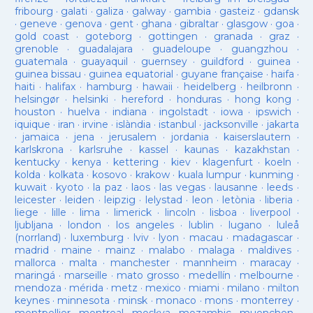
fribourg
·
galati
·
galiza
·
galway
·
gambia
·
gasteiz
·
gdansk
·
geneve
·
genova
·
gent
·
ghana
·
gibraltar
·
glasgow
·
goa
·
gold coast
·
goteborg
·
gottingen
·
granada
·
graz
·
grenoble
·
guadalajara
·
guadeloupe
·
guangzhou
·
guatemala
·
guayaquil
·
guernsey
·
guildford
·
guinea
·
guinea bissau
·
guinea equatorial
·
guyane française
·
haifa
·
haiti
·
halifax
·
hamburg
·
hawaii
·
heidelberg
·
heilbronn
·
helsingør
·
helsinki
·
hereford
·
honduras
·
hong kong
·
houston
·
huelva
·
indiana
·
ingolstadt
·
iowa
·
ipswich
·
iquique
·
iran
·
irvine
·
islàndia
·
istanbul
·
jacksonville
·
jakarta
·
jamaica
·
jena
·
jerusalem
·
jordania
·
kaiserslautern
·
karlskrona
·
karlsruhe
·
kassel
·
kaunas
·
kazakhstan
·
kentucky
·
kenya
·
kettering
·
kiev
·
klagenfurt
·
koeln
·
kolda
·
kolkata
·
kosovo
·
krakow
·
kuala lumpur
·
kunming
·
kuwait
·
kyoto
·
la paz
·
laos
·
las vegas
·
lausanne
·
leeds
·
leicester
·
leiden
·
leipzig
·
lelystad
·
leon
·
letònia
·
liberia
·
liege
·
lille
·
lima
·
limerick
·
lincoln
·
lisboa
·
liverpool
·
ljubljana
·
london
·
los angeles
·
lublin
·
lugano
·
luleå
(norrland)
·
luxemburg
·
lviv
·
lyon
·
macau
·
madagascar
·
madrid
·
maine
·
mainz
·
malabo
·
malaga
·
maldives
·
mallorca
·
malta
·
manchester
·
mannheim
·
maracay
·
maringá
·
marseille
·
mato grosso
·
medellín
·
melbourne
·
mendoza
·
mérida
·
metz
·
mexico
·
miami
·
milano
·
milton
keynes
·
minnesota
·
minsk
·
monaco
·
mons
·
monterrey
·