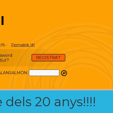
I
(9) -
Permalink (#)
ssword
REGISTRA'T
dut?
ATALANSALMON:
 dels 20 anys!!!!