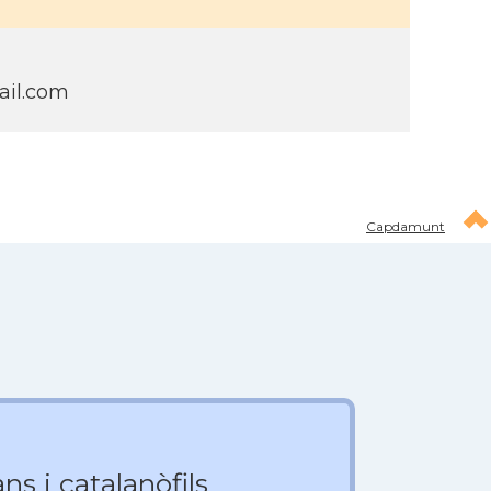
il.com
Capdamunt
ns i catalanòfils