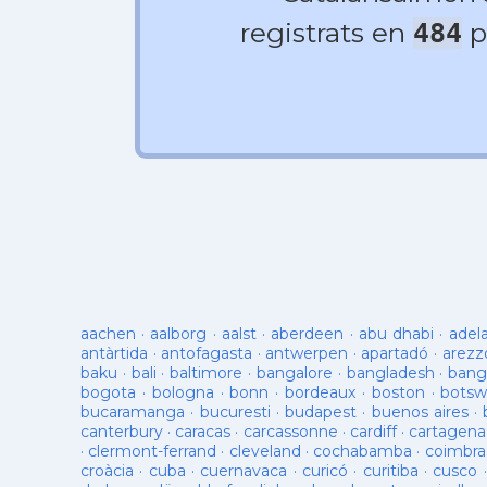
registrats en
p
484
aachen
·
aalborg
·
aalst
·
aberdeen
·
abu dhabi
·
adel
antàrtida
·
antofagasta
·
antwerpen
·
apartadó
·
arezz
baku
·
bali
·
baltimore
·
bangalore
·
bangladesh
·
bang
bogota
·
bologna
·
bonn
·
bordeaux
·
boston
·
botsw
bucaramanga
·
bucuresti
·
budapest
·
buenos aires
·
canterbury
·
caracas
·
carcassonne
·
cardiff
·
cartagena
·
clermont-ferrand
·
cleveland
·
cochabamba
·
coimbra
croàcia
·
cuba
·
cuernavaca
·
curicó
·
curitiba
·
cusco