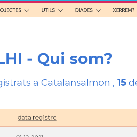
ROJECTES
UTILS
DIADES
XERREM?
LHI - Qui som?
gistrats a Catalansalmon ,
15
de
data registre