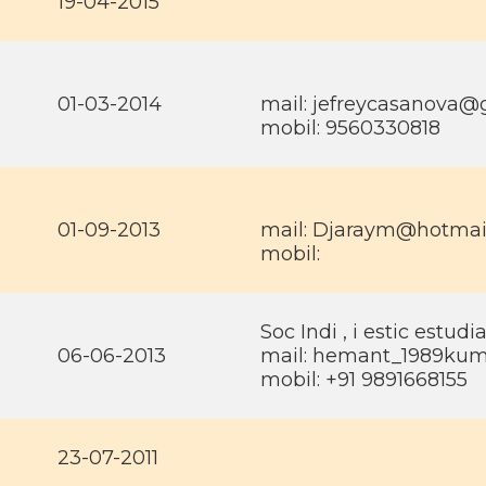
19-04-2015
01-03-2014
mail:
jefreycasanova@
mobil: 9560330818
01-09-2013
mail:
Djaraym@hotmai
mobil:
Soc Indi , i estic estud
06-06-2013
mail:
hemant_1989ku
mobil: +91 9891668155
23-07-2011