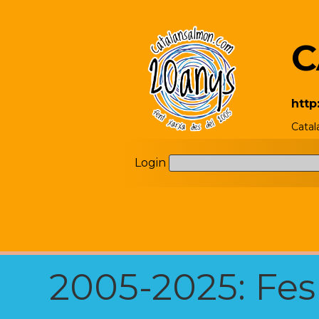
C
http
Catal
Login
2005-2025: Fes u