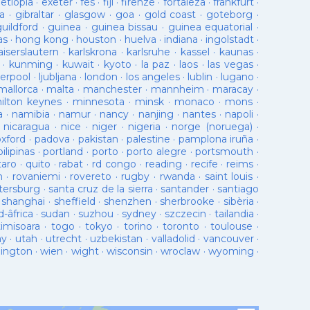
·
etiopia
·
exeter
·
fes
·
fiji
·
firenze
·
fortaleza
·
frankfurt
·
a
·
gibraltar
·
glasgow
·
goa
·
gold coast
·
goteborg
·
guildford
·
guinea
·
guinea bissau
·
guinea equatorial
·
as
·
hong kong
·
houston
·
huelva
·
indiana
·
ingolstadt
·
aiserslautern
·
karlskrona
·
karlsruhe
·
kassel
·
kaunas
·
·
kunming
·
kuwait
·
kyoto
·
la paz
·
laos
·
las vegas
·
verpool
·
ljubljana
·
london
·
los angeles
·
lublin
·
lugano
·
mallorca
·
malta
·
manchester
·
mannheim
·
maracay
·
ilton keynes
·
minnesota
·
minsk
·
monaco
·
mons
·
a
·
namibia
·
namur
·
nancy
·
nanjing
·
nantes
·
napoli
·
·
nicaragua
·
nice
·
niger
·
nigeria
·
norge (noruega)
·
oxford
·
padova
·
pakistan
·
palestine
·
pamplona iruña
·
pilipinas
·
portland
·
porto
·
porto alegre
·
portsmouth
·
taro
·
quito
·
rabat
·
rd congo
·
reading
·
recife
·
reims
·
n
·
rovaniemi
·
rovereto
·
rugby
·
rwanda
·
saint louis
·
tersburg
·
santa cruz de la sierra
·
santander
·
santiago
·
shanghai
·
sheffield
·
shenzhen
·
sherbrooke
·
sibèria
·
d-âfrica
·
sudan
·
suzhou
·
sydney
·
szczecin
·
tailandia
·
timisoara
·
togo
·
tokyo
·
torino
·
toronto
·
toulouse
·
ay
·
utah
·
utrecht
·
uzbekistan
·
valladolid
·
vancouver
·
lington
·
wien
·
wight
·
wisconsin
·
wroclaw
·
wyoming
·