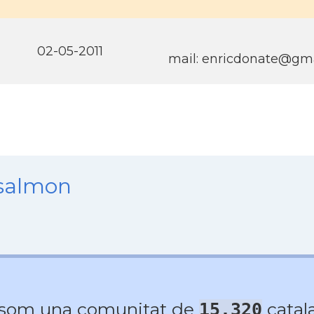
02-05-2011
mail:
enricdonate@gma
nsalmon
 som una comunitat de
catala
15.320