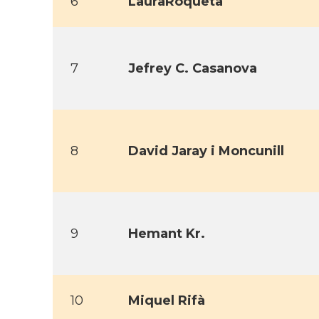
6
LauraRoqueta
7
Jefrey C. Casanova
8
David Jaray i Moncunill
9
Hemant Kr.
10
Miquel Rifà