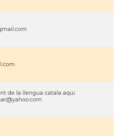
gmail.com
l.com
iant de la llengua catala aqui.
mar@yahoo.com