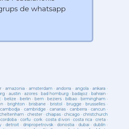
 grups de whatsapp
r
·
amazonia
·
amsterdam
·
andorra
·
angola
·
ankara
·
urg
·
austin
·
azores
·
bad homburg
·
badajoz
·
bahrain
·
t
·
belize
·
berlin
·
bern
·
beziers
·
bilbao
·
birmingham
·
en
·
brighton
·
brisbane
·
bristol
·
brugge
·
brusselles
·
cambodja
·
cambridge
·
canarias
·
canberra
·
cancun
·
cheltenham
·
chester
·
chiapas
·
chicago
·
christchurch
·
cordoba
·
corfu
·
cork
·
costa d ivori
·
costa rica
·
creta
·
y
·
detroit
·
dnipropetrovsk
·
donostia
·
dubai
·
dublín
·