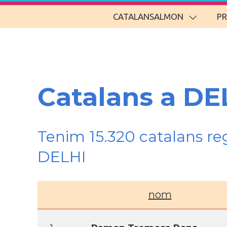
CATALANSALMON
P
Catalans a DE
Tenim 15.320 catalans re
DELHI
nom