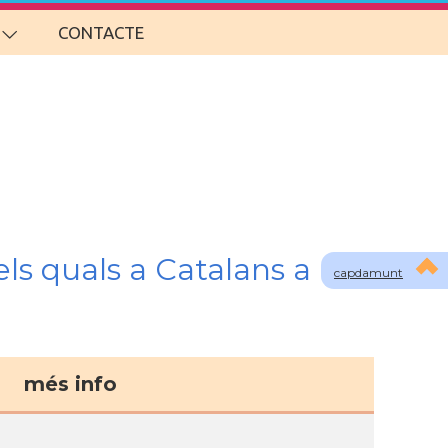
CONTACTE
ls quals a Catalans a
capdamunt
més info