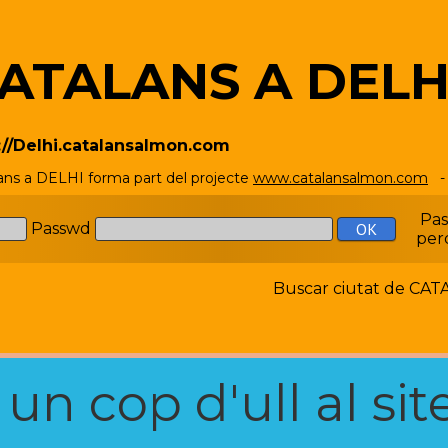
ATALANS A DELH
://Delhi.catalansalmon.com
ans a DELHI forma part del projecte
www.catalansalmon.com
- 
Pa
Passwd
per
Buscar ciutat de C
n cop d'ull al site