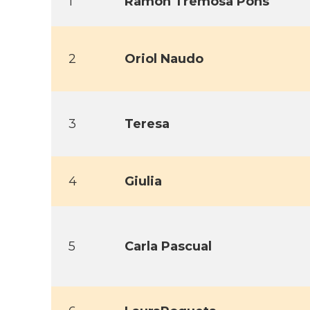
1
Ramon Tremosa Pons
2
Oriol Naudo
3
Teresa
4
Giulia
5
Carla Pascual