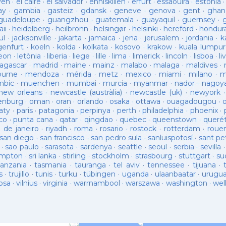
ven
·
el caire
·
el salvador
·
enniskillen
·
erfurt
·
essaouira
·
estònia
ay
·
gambia
·
gasteiz
·
gdansk
·
geneve
·
genova
·
gent
·
ghan
guadeloupe
·
guangzhou
·
guatemala
·
guayaquil
·
guernsey
·
ii
·
heidelberg
·
heilbronn
·
helsingør
·
helsinki
·
hereford
·
hondur
ul
·
jacksonville
·
jakarta
·
jamaica
·
jena
·
jerusalem
·
jordania
·
k
genfurt
·
koeln
·
kolda
·
kolkata
·
kosovo
·
krakow
·
kuala lumpur
leon
·
letònia
·
liberia
·
liege
·
lille
·
lima
·
limerick
·
lincoln
·
lisboa
·
li
agascar
·
madrid
·
maine
·
mainz
·
malabo
·
malaga
·
maldives
·
ourne
·
mendoza
·
mérida
·
metz
·
mexico
·
miami
·
milano
·
m
bic
·
muenchen
·
mumbai
·
murcia
·
myanmar
·
nador
·
nagoy
new orleans
·
newcastle (austràlia)
·
newcastle (uk)
·
newyork
enburg
·
oman
·
oran
·
orlando
·
osaka
·
ottawa
·
ouagadougou
·
aty
·
paris
·
patagonia
·
perpinya
·
perth
·
philadelphia
·
phoenix
·
co
·
punta cana
·
qatar
·
qingdao
·
quebec
·
queenstown
·
queré
o de janeiro
·
riyadh
·
roma
·
rosario
·
rostock
·
rotterdam
·
roue
san diego
·
san francisco
·
san pedro sula
·
sanluispotosí
·
sant pe
·
sao paulo
·
sarasota
·
sardenya
·
seattle
·
seoul
·
serbia
·
sevilla
ampton
·
sri lanka
·
stirling
·
stockholm
·
strasbourg
·
stuttgart
·
su
tanzania
·
tasmania
·
tauranga
·
tel aviv
·
tennessee
·
tijuana
·
s
·
trujillo
·
tunis
·
turku
·
tübingen
·
uganda
·
ulaanbaatar
·
urugu
osa
·
vilnius
·
virginia
·
warrnambool
·
warszawa
·
washington
·
wel