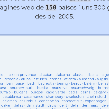
agines web de
països i uns 300
150
des del 2005.
aide
·
aix-en-provence
·
al-aaiun
·
alabama
·
alaska
·
albania
·
alge
o
·
armenia
·
aruba
·
asturies
·
atenes
·
atlanta
·
auckland
·
augsb
or
·
bari
·
basel
·
bath
·
bayreuth
·
beijing
·
beirut
·
belém
·
belfas
ana
·
bournemouth
·
brasilia
·
bratislava
·
braunschweig
·
brem
buffalo
·
bulgaria
·
burgos
·
cabo verde
·
cádiz
·
cairns
·
calgary
·
·
casablanca
·
casamance
·
chambéry
·
charleston
·
chelmsford
·
·
colorado
·
columbus
·
concepción
·
connecticut
·
copenhagen
·
dakar
·
dallas
·
darmstadt
·
davis
·
delft
·
delhi
·
den haag
·
derr