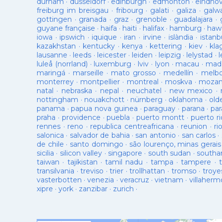
durham
·
düsseldorf
·
edinburgh
·
edmonton
·
eindho
freiburg im breisgau
·
fribourg
·
galati
·
galiza
·
galw
gottingen
·
granada
·
graz
·
grenoble
·
guadalajara
·
guyane française
·
haifa
·
haiti
·
halifax
·
hamburg
·
hawa
iowa
·
ipswich
·
iquique
·
iran
·
irvine
·
islàndia
·
istanb
kazakhstan
·
kentucky
·
kenya
·
kettering
·
kiev
·
kla
lausanne
·
leeds
·
leicester
·
leiden
·
leipzig
·
lelystad
·
luleå (norrland)
·
luxemburg
·
lviv
·
lyon
·
macau
·
mad
maringá
·
marseille
·
mato grosso
·
medellín
·
melb
monterrey
·
montpellier
·
montreal
·
moskva
·
mozam
natal
·
nebraska
·
nepal
·
neuchatel
·
new mexico
·
nottingham
·
nouakchott
·
nürnberg
·
oklahoma
·
old
panama
·
papua nova guinea
·
paraguay
·
parana
·
par
praha
·
providence
·
puebla
·
puerto montt
·
puerto ri
rennes
·
reno
·
republica centreafricana
·
reunion
·
ri
salonica
·
salvador de bahia
·
san antonio
·
san carlos
·
de chile
·
santo domingo
·
são lourenço, minas gerais
sicilia
·
silicon valley
·
singapore
·
south sudan
·
south
taiwan
·
tajikistan
·
tamil nadu
·
tampa
·
tampere
·
transilvania
·
treviso
·
trier
·
trollhattan
·
tromso
·
troye
vasterbotten
·
venezia
·
veracruz
·
vietnam
·
villaherm
xipre
·
york
·
zanzibar
·
zurich
·