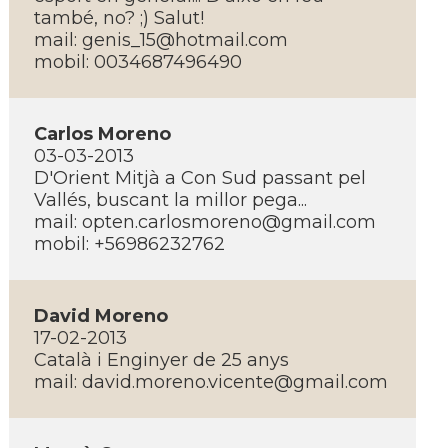
també, no? ;) Salut!
mail:
genis_15@hotmail.com
mobil: 0034687496490
Carlos Moreno
03-03-2013
D'Orient Mitjà a Con Sud passant pel
Vallés, buscant la millor pega...
mail:
opten.carlosmoreno@gmail.com
mobil: +56986232762
David Moreno
17-02-2013
Català i Enginyer de 25 anys
mail:
david.moreno.vicente@gmail.com