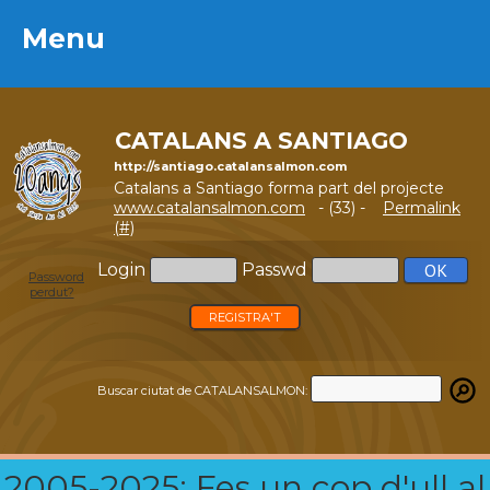
Menu
Menu
CATALANS A SANTIAGO
http://santiago.catalansalmon.com
Catalans a Santiago forma part del projecte
www.catalansalmon.com
- (33) -
Permalink
(#)
Login
Passwd
Password
perdut?
REGISTRA'T
Buscar ciutat de CATALANSALMON:
2005-2025: Fes un cop d'ull al