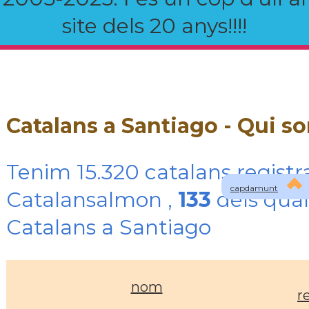
site dels 20 anys!!!!
Catalans a Santiago - Qui s
Tenim 15.320 catalans registr
capdamunt
Catalansalmon ,
133
dels qual
Catalans a Santiago
nom
r