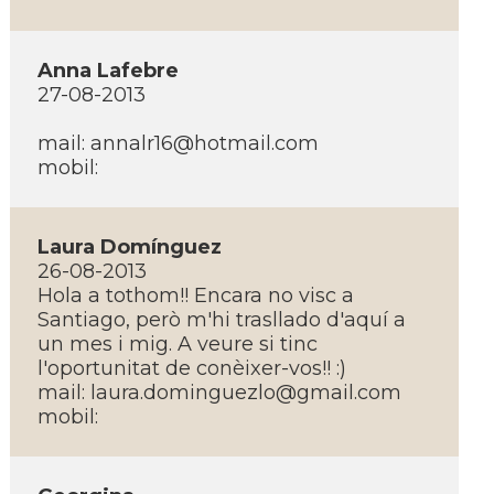
Anna Lafebre
27-08-2013
mail:
annalr16@hotmail.com
mobil:
Laura Domí­nguez
26-08-2013
Hola a tothom!! Encara no visc a
Santiago, però m'hi trasllado d'aquí­ a
un mes i mig. A veure si tinc
l'oportunitat de conèixer-vos!! :)
mail:
laura.dominguezlo@gmail.com
mobil: