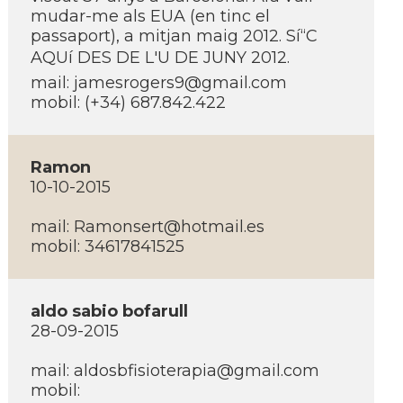
mudar-me als EUA (en tinc el
passaport), a mitjan maig 2012. Sí“C
AQUí DES DE L'U DE JUNY 2012.
mail:
jamesrogers9@gmail.com
mobil: (+34) 687.842.422
Ramon
10-10-2015
mail:
Ramonsert@hotmail.es
mobil: 34617841525
aldo sabio bofarull
28-09-2015
mail:
aldosbfisioterapia@gmail.com
mobil: