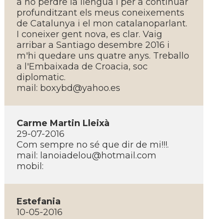
a no perdre la llengua i per a continuar
profunditzant els meus coneixements
de Catalunya i el mon catalanoparlant.
I coneixer gent nova, es clar. Vaig
arribar a Santiago desembre 2016 i
m'hi quedare uns quatre anys. Treballo
a l'Embaixada de Croacia, soc
diplomatic.
mail:
boxybd@yahoo.es
Carme Martin Lleixà
29-07-2016
Com sempre no sé que dir de mi!!!.
mail:
lanoiadelou@hotmail.com
mobil:
Estefania
10-05-2016