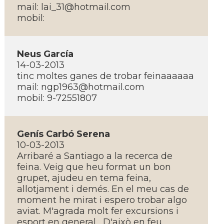
mail:
lai_31@hotmail.com
mobil:
Neus Garcí­a
14-03-2013
tinc moltes ganes de trobar feinaaaaaa
mail:
ngp1963@hotmail.com
mobil: 9-72551807
Gení­s Carbó Serena
10-03-2013
Arribaré a Santiago a la recerca de
feina. Veig que heu format un bon
grupet, ajudeu en tema feina,
allotjament i demés. En el meu cas de
moment he mirat i espero trobar algo
aviat. M'agrada molt fer excursions i
esport en general... D'això en feu