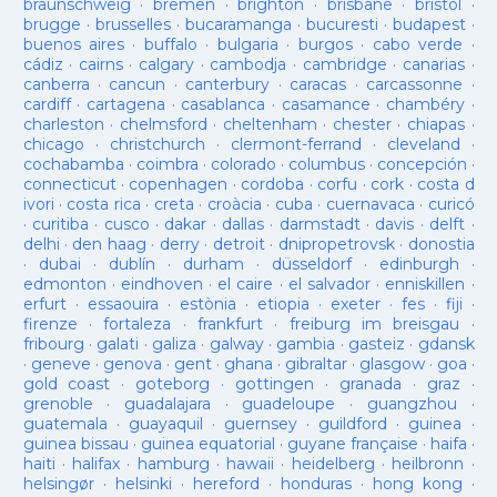
braunschweig
·
bremen
·
brighton
·
brisbane
·
bristol
·
brugge
·
brusselles
·
bucaramanga
·
bucuresti
·
budapest
·
buenos aires
·
buffalo
·
bulgaria
·
burgos
·
cabo verde
·
cádiz
·
cairns
·
calgary
·
cambodja
·
cambridge
·
canarias
·
canberra
·
cancun
·
canterbury
·
caracas
·
carcassonne
·
cardiff
·
cartagena
·
casablanca
·
casamance
·
chambéry
·
charleston
·
chelmsford
·
cheltenham
·
chester
·
chiapas
·
chicago
·
christchurch
·
clermont-ferrand
·
cleveland
·
cochabamba
·
coimbra
·
colorado
·
columbus
·
concepción
·
connecticut
·
copenhagen
·
cordoba
·
corfu
·
cork
·
costa d
ivori
·
costa rica
·
creta
·
croàcia
·
cuba
·
cuernavaca
·
curicó
·
curitiba
·
cusco
·
dakar
·
dallas
·
darmstadt
·
davis
·
delft
·
delhi
·
den haag
·
derry
·
detroit
·
dnipropetrovsk
·
donostia
·
dubai
·
dublín
·
durham
·
düsseldorf
·
edinburgh
·
edmonton
·
eindhoven
·
el caire
·
el salvador
·
enniskillen
·
erfurt
·
essaouira
·
estònia
·
etiopia
·
exeter
·
fes
·
fiji
·
firenze
·
fortaleza
·
frankfurt
·
freiburg im breisgau
·
fribourg
·
galati
·
galiza
·
galway
·
gambia
·
gasteiz
·
gdansk
·
geneve
·
genova
·
gent
·
ghana
·
gibraltar
·
glasgow
·
goa
·
gold coast
·
goteborg
·
gottingen
·
granada
·
graz
·
grenoble
·
guadalajara
·
guadeloupe
·
guangzhou
·
guatemala
·
guayaquil
·
guernsey
·
guildford
·
guinea
·
guinea bissau
·
guinea equatorial
·
guyane française
·
haifa
·
haiti
·
halifax
·
hamburg
·
hawaii
·
heidelberg
·
heilbronn
·
helsingør
·
helsinki
·
hereford
·
honduras
·
hong kong
·