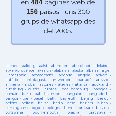
en
pagines web de
484
països i uns 300
150
grups de whatsapp des
del 2005.
aachen
·
aalborg
·
aalst
·
aberdeen
·
abu dhabi
·
adelaide
·
aix-en-provence
·
al-aaiun
·
alabama
·
alaska
·
albania
·
alger
·
amazonia
·
amsterdam
·
andorra
·
angola
·
ankara
·
antàrtida
·
antofagasta
·
antwerpen
·
apartadó
·
arezzo
·
armenia
·
aruba
·
asturies
·
atenes
·
atlanta
·
auckland
·
augsburg
·
austin
·
azores
·
bad homburg
·
badajoz
·
bahrain
·
baku
·
bali
·
baltimore
·
bangalore
·
bangladesh
·
bangor
·
bari
·
basel
·
bath
·
bayreuth
·
beijing
·
beirut
·
belém
·
belfast
·
belize
·
berlin
·
bern
·
beziers
·
bilbao
·
birmingham
·
bogota
·
bologna
·
bonn
·
bordeaux
·
boston
·
botswana
·
bournemouth
·
brasilia
·
bratislava
·