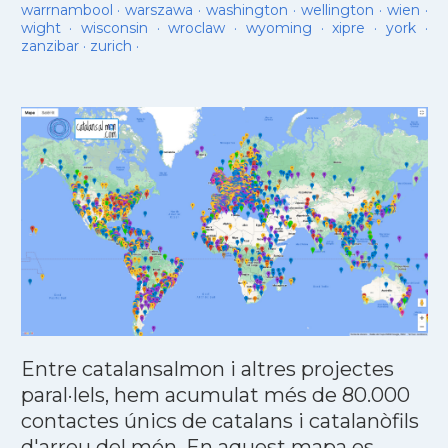
warrnambool
·
warszawa
·
washington
·
wellington
·
wien
·
wight
·
wisconsin
·
wroclaw
·
wyoming
·
xipre
·
york
·
zanzibar
·
zurich
·
Entre catalansalmon i altres projectes
paral·lels, hem acumulat més de 80.000
contactes únics de catalans i catalanòfils
d'arreu del món. En aquest mapa es