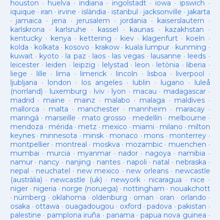
houston
·
huelva
·
indiana
·
ingolstadt
·
iowa
·
ipswich
·
iquique
·
iran
·
irvine
·
islàndia
·
istanbul
·
jacksonville
·
jakarta
·
jamaica
·
jena
·
jerusalem
·
jordania
·
kaiserslautern
·
karlskrona
·
karlsruhe
·
kassel
·
kaunas
·
kazakhstan
·
kentucky
·
kenya
·
kettering
·
kiev
·
klagenfurt
·
koeln
·
kolda
·
kolkata
·
kosovo
·
krakow
·
kuala lumpur
·
kunming
·
kuwait
·
kyoto
·
la paz
·
laos
·
las vegas
·
lausanne
·
leeds
·
leicester
·
leiden
·
leipzig
·
lelystad
·
leon
·
letònia
·
liberia
·
liege
·
lille
·
lima
·
limerick
·
lincoln
·
lisboa
·
liverpool
·
ljubljana
·
london
·
los angeles
·
lublin
·
lugano
·
luleå
(norrland)
·
luxemburg
·
lviv
·
lyon
·
macau
·
madagascar
·
madrid
·
maine
·
mainz
·
malabo
·
malaga
·
maldives
·
mallorca
·
malta
·
manchester
·
mannheim
·
maracay
·
maringá
·
marseille
·
mato grosso
·
medellín
·
melbourne
·
mendoza
·
mérida
·
metz
·
mexico
·
miami
·
milano
·
milton
keynes
·
minnesota
·
minsk
·
monaco
·
mons
·
monterrey
·
montpellier
·
montreal
·
moskva
·
mozambic
·
muenchen
·
mumbai
·
murcia
·
myanmar
·
nador
·
nagoya
·
namibia
·
namur
·
nancy
·
nanjing
·
nantes
·
napoli
·
natal
·
nebraska
·
nepal
·
neuchatel
·
new mexico
·
new orleans
·
newcastle
(austràlia)
·
newcastle (uk)
·
newyork
·
nicaragua
·
nice
·
niger
·
nigeria
·
norge (noruega)
·
nottingham
·
nouakchott
·
nürnberg
·
oklahoma
·
oldenburg
·
oman
·
oran
·
orlando
·
osaka
·
ottawa
·
ouagadougou
·
oxford
·
padova
·
pakistan
·
palestine
·
pamplona iruña
·
panama
·
papua nova guinea
·