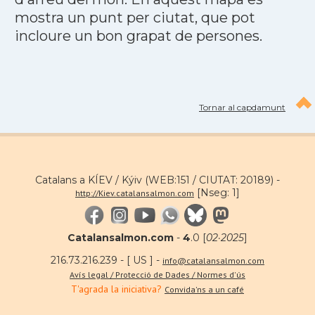
mostra un punt per ciutat, que pot
incloure un bon grapat de persones.
Tornar al capdamunt
Catalans a KÍEV / Kýiv (WEB:151 / CIUTAT: 20189) -
[Nseg: 1]
http://Kiev.catalansalmon.com
Catalansalmon.com
-
4
.0 [
02·2025
]
216.73.216.239 - [ US ] -
info@catalansalmon.com
Avís legal / Protecció de Dades / Normes d'ús
T'agrada la iniciativa?
Convida'ns a un café