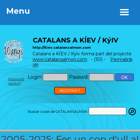
Menu
Menu
CATALANS A KÍEV / KýIV
http://Kiev.catalansalmon.com
Catalans a KÍEV / Kýiv forma part del projecte
www.catalansalmon.com
- (151) -
Permalink
(#)
Login
Passwd
Password
perdut?
REGISTRA'T
Buscar ciutat de CATALANSALMON:
2005-2025: Fes un cop d'ull al