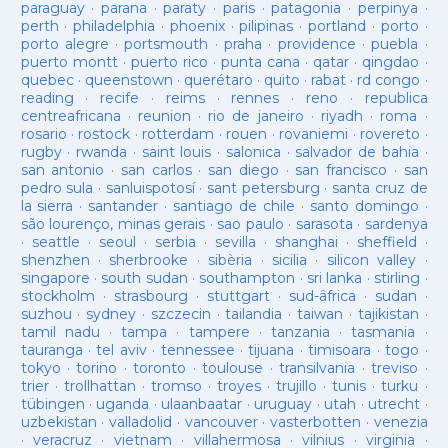
paraguay
·
parana
·
paraty
·
paris
·
patagonia
·
perpinya
·
perth
·
philadelphia
·
phoenix
·
pilipinas
·
portland
·
porto
·
porto alegre
·
portsmouth
·
praha
·
providence
·
puebla
·
puerto montt
·
puerto rico
·
punta cana
·
qatar
·
qingdao
·
quebec
·
queenstown
·
querétaro
·
quito
·
rabat
·
rd congo
·
reading
·
recife
·
reims
·
rennes
·
reno
·
republica
centreafricana
·
reunion
·
rio de janeiro
·
riyadh
·
roma
·
rosario
·
rostock
·
rotterdam
·
rouen
·
rovaniemi
·
rovereto
·
rugby
·
rwanda
·
saint louis
·
salonica
·
salvador de bahia
·
san antonio
·
san carlos
·
san diego
·
san francisco
·
san
pedro sula
·
sanluispotosí
·
sant petersburg
·
santa cruz de
la sierra
·
santander
·
santiago de chile
·
santo domingo
·
são lourenço, minas gerais
·
sao paulo
·
sarasota
·
sardenya
·
seattle
·
seoul
·
serbia
·
sevilla
·
shanghai
·
sheffield
·
shenzhen
·
sherbrooke
·
sibèria
·
sicilia
·
silicon valley
·
singapore
·
south sudan
·
southampton
·
sri lanka
·
stirling
·
stockholm
·
strasbourg
·
stuttgart
·
sud-âfrica
·
sudan
·
suzhou
·
sydney
·
szczecin
·
tailandia
·
taiwan
·
tajikistan
·
tamil nadu
·
tampa
·
tampere
·
tanzania
·
tasmania
·
tauranga
·
tel aviv
·
tennessee
·
tijuana
·
timisoara
·
togo
·
tokyo
·
torino
·
toronto
·
toulouse
·
transilvania
·
treviso
·
trier
·
trollhattan
·
tromso
·
troyes
·
trujillo
·
tunis
·
turku
·
tübingen
·
uganda
·
ulaanbaatar
·
uruguay
·
utah
·
utrecht
·
uzbekistan
·
valladolid
·
vancouver
·
vasterbotten
·
venezia
·
veracruz
·
vietnam
·
villahermosa
·
vilnius
·
virginia
·