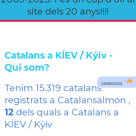
site dels 20 anys!!!!
Catalans a KÍEV / Kýiv -
Qui som?
capdamunt
Tenim 15.319 catalans
registrats a Catalansalmon ,
12
dels quals a Catalans a
KÍEV / Kýiv