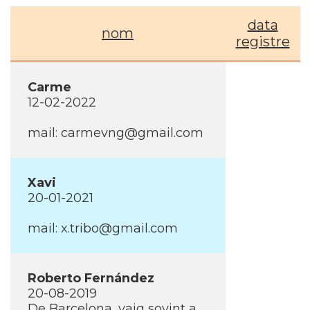
data
nom
registre
Carme
12-02-2022
mail:
carmevng@gmail.com
Xavi
20-01-2021
mail:
x.tribo@gmail.com
Roberto Fernández
20-08-2019
De Barcelona, vaig sovint a